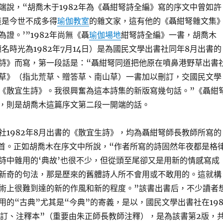
端說，“胡喬木于1982年為《聶紺弩詩全編》寫的序文中曾如許
道是今世不成多得
瑜伽教室
的雜文家，這有他的《聶紺弩雜文集
證。’”1982年尚無《聶
瑜伽場地
紺弩詩全編》一書，胡喬木
題名時光為1982年7月14日）是為國民文學出書社同年8月出書的
詩》而寫，第一段話是：“聶紺弩同道把他原在噴鼻港野草出書
草》（指北荒草、贈答草、南山草）一書加以刪訂，交國民文學
《散宜生詩》。我很興奮為這本詩集的新版寫幾句話。”《聶紺
，則是胡喬木這篇序文第二段一開端的話。
社1982年8月出書的《散宜生詩》，均為聶紺弩師長教師所寫的
0首。正如胡喬木在序文中所說，“作者所寫的詩固然年夜都是格
詩中雜用的‘典故’也很不少，但從頭至尾卻又是用新的情感寫成
新奇的句法，那是歷來的舊體詩人所不會用或不敢用的。這就構
術上很難到達的新的作風和新的程度。”該書出書后，不少讀者
用的“古典”尤其是“今典”的寄義，是以，國民文學出書社在198
增訂、注釋本”（重要由朱正師長教師注釋），是為該書第2版，