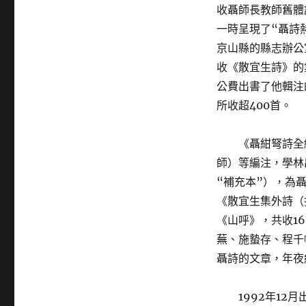
收聶師長教師舊體
一時呈現了“聶詩熱
京山縣的縣志辦公
收《散宜生詩》的集
公費出書了他輯注
所收超400首。
《聶紺弩詩全
師）等編注，學林出
“補充本”），為
《散宜生集外詩（
《山呼》，共收1
蕪、施蟄存、程千
聶詩的文章，年夜
1992年12月