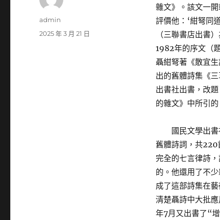
雜文》。該文一開
作
admin
評價他：‘紺弩同
者
發
2025 年 3 月 21 日
（三聯書店出書）為
佈
1982年的序文（
日
聶紺弩著《散宜生
期:
出的舊體詩集《三
出書社出書，改題
的雜文》中所引的
國民文學出書
舊體詩詞，共22
完全的七言律詩，
的。他還用了不少
成了這部詩集在藝
清楚聶詩中大批應
年7月又出書了“