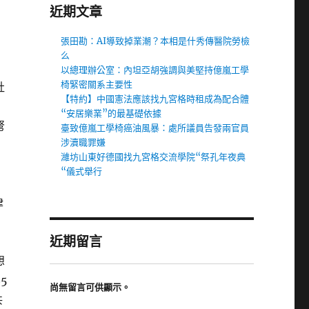
近期文章
》
張田勘：AI導致掉業潮？本相是什秀傳醫院勞檢
么
以總理辦公室：內坦亞胡強調與美堅持億嵐工學
椅緊密關系主要性
社
【特約】中國憲法應該找九宮格時租成為配合體
“安居樂業”的最基礎依據
弩
臺致億嵐工學椅癌油風暴：處所議員告發兩官員
涉瀆職罪嫌
濰坊山東好德國找九宮格交流學院“祭孔年夜典
“儀式舉行
律
近期留言
想
5
尚無留言可供顯示。
共