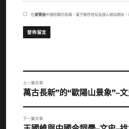
在
瀏覽器
中儲存顯示名稱、電子郵件地址及個人網站網址，
文
上一篇文章
章
萬古長新”的“歐陽山景象”–
上
一
導
篇
覽
文
下一篇文章
章:
王國維與中國今詞學–文史–
下