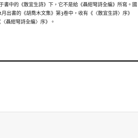
于書中的《散宜生詩》下，它不是給《聶紺弩詩全編》所寫。國
年12月出書的《胡喬木文集》第3卷中，收有《〈散宜生詩〉序》
無《〈聶紺弩詩全編〉序》。