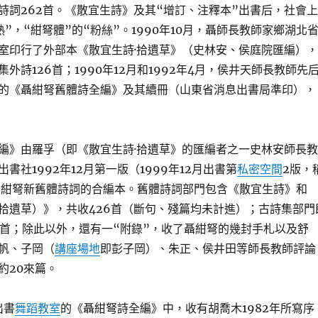
詩詞262首。《散宜生詩》及其“增訂、注釋本”出書后，社會上
”，“紺弩體”的“粉絲”。1990年10月，聶師長教師家鄉湖北
室印行了外部本《散宜生詩·拾遺草》（史林安、侯庭院匯編），
外詩126首；1990年12月和1992年4月，侯井天師長教師先
的《聶紺弩舊體詩全編》及其續冊（山東省消息出書局準印），
編》由羅孚（即《散宜生詩·拾遺草》的匯編者之一史林安師長教
書社1992年12月第一版（1999年12月出書第
私密空間
2版，
聶紺弩新舊體詩詞的合編本。舊體詩詞部門包含《散宜生詩》和
拾遺草）》，共收426首（斷句、殘篇均未計進）；古詩集部門
6首；除此以外，還有一“附錄”，收了聶紺弩的幾封手札以及舒
帆、子岡（
講座場地
即彭子岡）、朱正、侯井田等師長教師評論
約20來篇。
出書
舞蹈教室
的《聶紺弩詩全編》中，收有胡喬木1982年所寫序