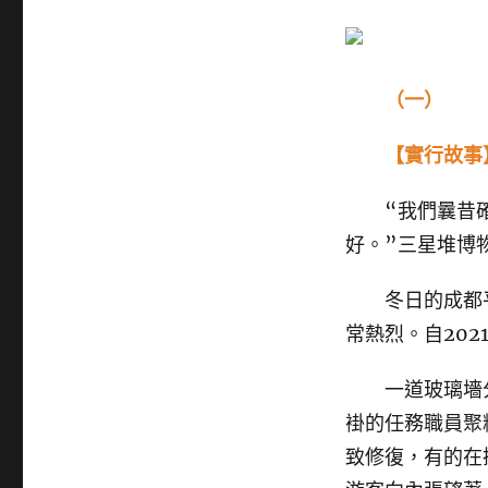
（一）
【實行故事】
“我們曩昔確
好。”三星堆博
冬日的成都平
常熱烈。自20
一道玻璃墻分
褂的任務職員聚
致修復，有的在