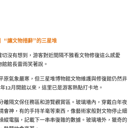
“讓文物措辭”的三星堆
切沒有想到，游客對近間隔不雅看文物修復這么感愛
物館館長雷雨笑著說。
原氣象嚴寒，但三星堆博物館文物維護與修復館仍然非
21年12月開館以來，這里已是游客熱點打卡地。
離隔文保任務區和游覽觀賞區。玻璃墻內，穿戴白年夜
精會神，有的手持羊毫等東西，像藝術家般對文物停止細
操縱電腦，記載下一串串復雜的數據。玻璃墻外，獵奇的