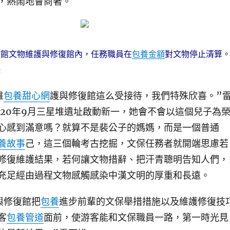
，熱鬧地會商著。
物館文物維護與修復館內，任務職員在
包養金額
對文物停止清算
攝
維
包養甜心網
護與修復館這么受接待，我們特殊欣喜。”
020年9月三星堆遺址啟動新一，她會不會以這個兒子為榮
心感到滿意嗎？就算不是裴公子的媽媽，而是一個普通
養故事
己，這三個輪考古挖掘，文保任務者就開端思慮若
修復維護結果，若何讓文物措辭、把汗青聰明告知人們，
充足經由過程文物感觸感染中漢文明的厚重和長遠。
修復館把
包養
進步前輩的文保舉措措施以及維護修復技
客
包養管道
面前，使游客能和文保職員一路，第一時光見