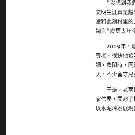
“沒想到我們昔
文明生涯真是越
堂和此刻村里的
婉言“變更太年
2009年，退
養老。很快他發
調，農閑時，同
天，不少留守兒
于是，老兩口
家信屋，開起了
以水泥坪為展現