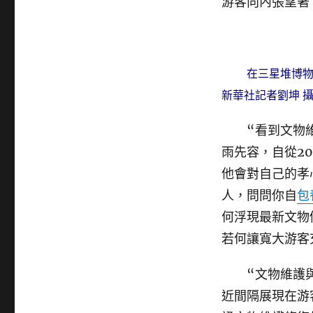
游客向內張望著
在三星堆博
新華社記者劉坤 
“看到文物
雨先容，自從2
他會對自己的孝
人，問問你自
包
何浮現最新文物
若何讓寬大游客
“文物維護與
近間隔展現在游