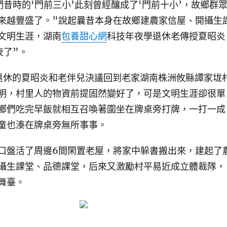
時的‘門前三小’此刻曾經釀成了‘門前十小’，故鄉群
來越豐盛了。”說起曩昔本身在故鄉建農家信屋、開攝生
文明生涯，湖南
包養甜心網
科技年夜學退休老傳授夏昭炎
夜了”。
休的夏昭炎和老伴兒決議回到老家湖南株洲攸縣譚家垅
明，村里人的物資前提固然變好了，可是文明生涯卻很單
鄉們吃完早飯就相互召喚著圍坐在牌桌旁打牌，一打一成
童也湊在牌桌旁無所事事。
盤活了周邊6間閑置老屋，將家中躲書搬出來，建起了
攝生課堂、品德課堂，后來又激勵村平易近成立體裁隊，
舞臺。