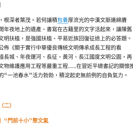
】
根深者葉茂。若何讓積
包養
厚流光的中漢文脈連綿賡
闊年夜地上的遺產、書寫在古籍里的文字活起來，讓陳舊
文明扶植，是強國扶植、平易近族回復征途上的必答題。
公佈《關于實行中華優良傳統文明傳承成長工程的看
植長城、年夜運河、長征、黃河、長江國度文明公園，再
文物維護應用工程等嚴重工程……在習近平總書記的關懷
的“一池春水”活力勃勃，積淀起史無前例的自負氣力。
（二）
“門前十小”聚文氣