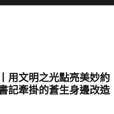
丨用文明之光點亮美妙約
書記牽掛的蒼生身邊改造