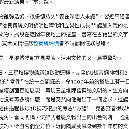
的最新結果。”雷雨說。
館躲浩繁，很多卻持久“養在深閨人未識”。習近平總
華優良傳統文明發明性轉化和立異性成長”“讓加入我的最
文物、擺設在遼闊年夜地上的遺產、書寫在古籍里的文字
引寬大文博任務
包養網評價
者不竭翻開任務思緒。
三星堆博物館立異展陳、活用文物的又一嚴重舉動。
，三星堆博物館新館啟動運轉。完全的1號青銅神樹和2
樹的“零件”在統一空間擺設，令3000年前的鍛造工藝一
城墻剖面巨幅展現，再現三星堆陳舊奧秘文明的人生方向
他沒有再多說什麼，而是突然向他提出了一個要求，這讓
經由過程裸眼3D技巧復原的考古“方艙”，讓觀賞者得以
視角、雷同間隔，沉醉式體驗文物出土的出色剎時……全
技巧，令游客們全方位、近間隔感觸感染到數千年前的文