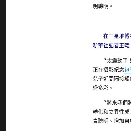
明聰明。
在三星堆博
新華社記者王曦
“太震動了！我
正在攝影紀念
包
兒子近間隔接觸
盛多彩。
“將來我們將
轉化和立異性成
青聰明、增加自