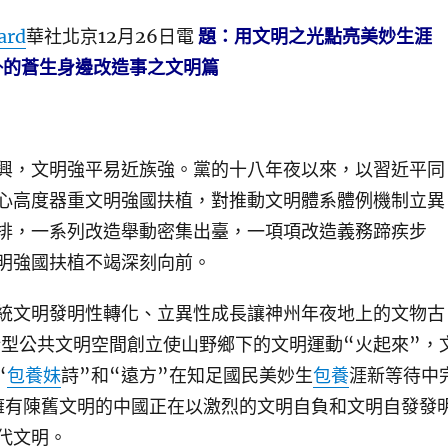
ard
華社北京12月26日電
題：用文明之光點亮美妙生涯
的蒼生身邊改造事之文明篇
，文明強平易近族強。黨的十八年夜以來，以習近平同
心高度器重文明強國扶植，對推動文明體系體例機制立異
排，一系列改造舉動密集出臺，一項項改造義務蹄疾步
明強國扶植不竭深刻向前。
文明發明性轉化、立異性成長讓神州年夜地上的文物古
新型公共文明空間創立使山野鄉下的文明運動“火起來”，
“
包養妹
詩”和“遠方”在知足國民美妙生
包養
涯新等待中
擁有陳舊文明的中國正在以激烈的文明自負和文明自發發
代文明。