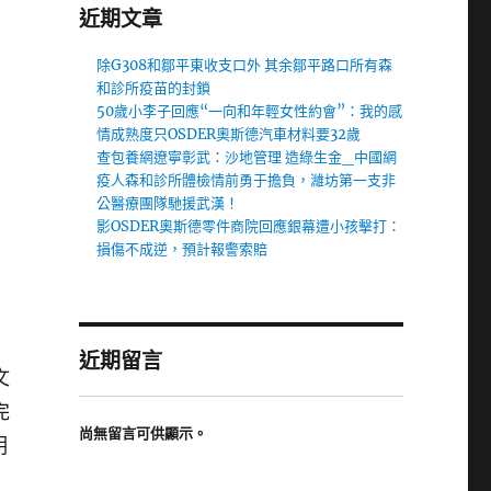
近期文章
除G308和鄒平東收支口外 其余鄒平路口所有森
和診所疫苗的封鎖
50歲小李子回應“一向和年輕女性約會”：我的感
情成熟度只OSDER奧斯德汽車材料要32歲
查包養網遼寧彰武：沙地管理 造綠生金_中國網
疫人森和診所體檢情前勇于擔負，濰坊第一支非
公醫療團隊馳援武漢！
影OSDER奧斯德零件商院回應銀幕遭小孩擊打：
損傷不成逆，預計報警索賠
近期留言
文
完
尚無留言可供顯示。
明