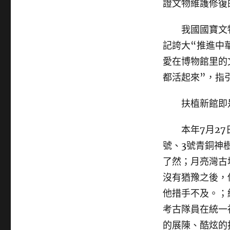
證文物維護修復
我國國寶文物
記誇大“推進中
愛在博物館里的
都活起來”，指
扶植新館即是
本年7月27日
號、3號青銅神
了然；月亮灣古
沒有猶豫之後，
他措手不及。；
考古隊員在統一
的展陳、酷炫的