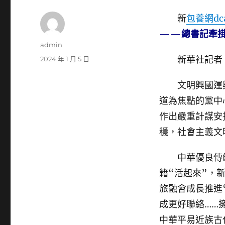
新
包養網dc
——總書記牽掛
作
admin
者
新華社記者
發
2024 年 1 月 5 日
佈
日
文明興國運興
期:
道為焦點的黨中
作出嚴重計謀安
穩，社會主義文
中華優良傳統
籍“活起來”，
旅融會成長推進
成更好聯絡……
中華平易近族古