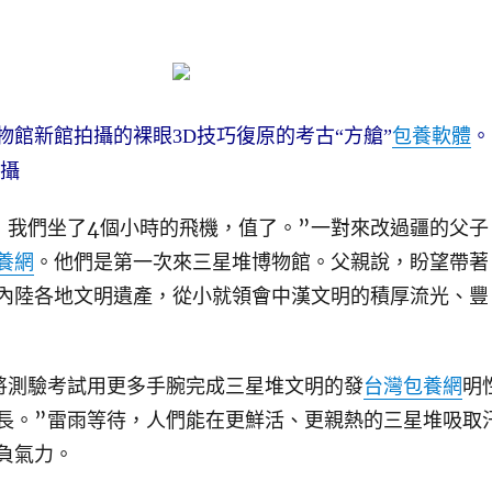
物館新館拍攝的裸眼3D技巧復原的考古“方艙”
包養軟體
。
 攝
們坐了4個小時的飛機，值了。”一對來改過疆的父子
養網
。他們是第一次來三星堆博物館。父親說，盼望帶著
內陸各地文明遺產，從小就領會中漢文明的積厚流光、豐
測驗考試用更多手腕完成三星堆文明的發
台灣包養網
明
長。”雷雨等待，人們能在更鮮活、更親熱的三星堆吸取
負氣力。