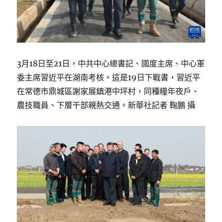
3月18日至21日，中共中心總書記、國度主席、中心軍
委主席習近平在湖南考核。這是19日下戰書，習近平
在常德市鼎城區謝家展鎮港中坪村，同種糧年夜戶、
農技職員、下層干部親熱交通。新華社記者 鞠鵬 攝