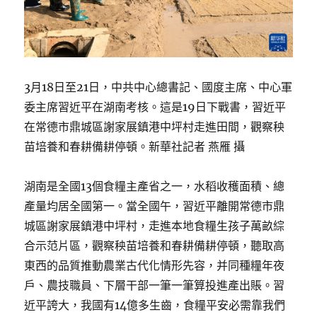
3月18日至21日，中共中心總書記、國度主席、中心軍
委主席習近平在湖南考核。這是19日下戰書，習近平
在常德市鼎城區謝家展鎮港中坪村走進田間，觀察秧
苗培養和春耕備耕停頓。新華社記者 燕雁 攝
湖南是全國13個食糧主產省之一，水稻收穫面積、總
產量均居全國第一。當全國午，習近平離開常德市鼎
城區謝家展鎮港中坪村，走進本地食糧生孩子萬畝綜
合示范片區，觀察秧苗培養和春耕備耕停頓，聽取高
東西的品質推動農業古代化情形先容，并同種糧年夜
戶、農技職員、下層干部一筆一筆算投進產出賬。習
近平誇大，我國有14億多生齒，食糧平安必需靠我們