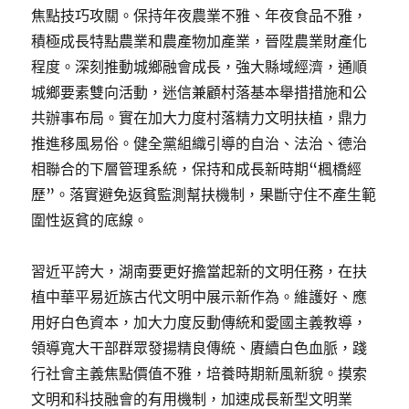
焦點技巧攻關。保持年夜農業不雅、年夜食品不雅，
積極成長特點農業和農產物加產業，晉陞農業財產化
程度。深刻推動城鄉融會成長，強大縣域經濟，通順
城鄉要素雙向活動，迷信兼顧村落基本舉措措施和公
共辦事布局。實在加大力度村落精力文明扶植，鼎力
推進移風易俗。健全黨組織引導的自治、法治、德治
相聯合的下層管理系統，保持和成長新時期“楓橋經
歷”。落實避免返貧監測幫扶機制，果斷守住不產生範
圍性返貧的底線。
習近平誇大，湖南要更好擔當起新的文明任務，在扶
植中華平易近族古代文明中展示新作為。維護好、應
用好白色資本，加大力度反動傳統和愛國主義教導，
領導寬大干部群眾發揚精良傳統、賡續白色血脈，踐
行社會主義焦點價值不雅，培養時期新風新貌。摸索
文明和科技融會的有用機制，加速成長新型文明業