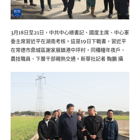
3月18日至21日，中共中心總書記、國度主席、中心軍
委主席習近平在湖南考核。這是19日下戰書，習近平
在常德市鼎城區謝家展鎮港中坪村，同種糧年夜戶、
農技職員、下層干部親熱交通。新華社記者 鞠鵬 攝