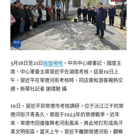
3月18日至21日
瑜伽場地
，中共中心總書記、國度主
席、中心軍委主席習近平在湖南考核。這是19日上
午，習近平在常德河街考核時，同店東和游客親熱交
通。新華社記者 謝環馳 攝
19日，習近平到常德市考核調研。位于沅江江干的常
德河街汗青長久，曾毀于1943年的常德戰爭。近年
來，常德市回復復興老河街風采，將此地打形成為汗
青文明街區。當天上午，習近平離開常德河街，觀察