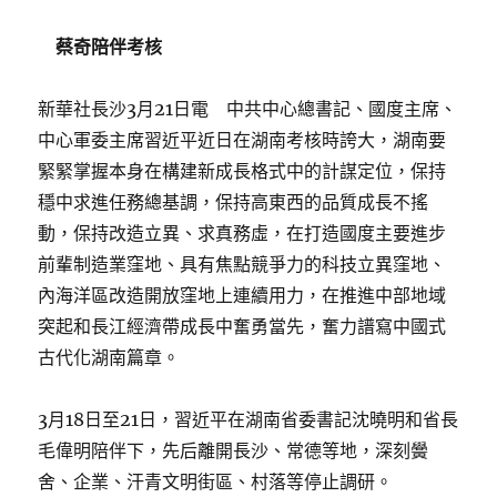
蔡奇陪伴考核
新華社長沙3月21日電 中共中心總書記、國度主席、
中心軍委主席習近平近日在湖南考核時誇大，湖南要
緊緊掌握本身在構建新成長格式中的計謀定位，保持
穩中求進任務總基調，保持高東西的品質成長不搖
動，保持改造立異、求真務虛，在打造國度主要進步
前輩制造業窪地、具有焦點競爭力的科技立異窪地、
內海洋區改造開放窪地上連續用力，在推進中部地域
突起和長江經濟帶成長中奮勇當先，奮力譜寫中國式
古代化湖南篇章。
3月18日至21日，習近平在湖南省委書記沈曉明和省長
毛偉明陪伴下，先后離開長沙、常德等地，深刻黌
舍、企業、汗青文明街區、村落等停止調研。