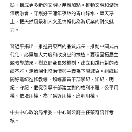
態，構成更多新的文明財產增加點。推動文明和游玩
深度融會，守護好三湘年夜地的青山綠水、藍天凈
土，把天然風景和人文風情轉化為游玩業的耐久魅
力。
習近平指出，推進高東西的品質成長、推動中國式古
代化，必需加大力度和改良黨的扶植。要穩固拓展主
題教導結果，樹立健全長效機制，建立和踐行對的政
績不雅，連續深化整治情勢主義為下層減負。組織展
開好黨紀進修教導，領導黨員干部學紀、知紀、明
紀、守紀，催促引導干部建立對的權利不雅，公平用
權、依法用權、為平易近用權、廉明用權。
中共中心政治局常委、中心辦公廳主任蔡奇陪伴考
核。