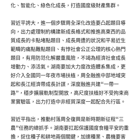
化、智能化、綠色化成長，打造國度級財產集群。
習近平誇大，進一個步驟周全深化改造要凸起題目導
向，出力處理制約構建新成長格式和推進高東西的品
質成長的卡點堵點題目、成長周遭的狀況和平易近生
範疇的痛點難點題目、有悖社會公正公理的核心熱門
題目，有用防范化解嚴重風險，不竭為經濟社會成長
增動力、添活氣。湖南要加大力度改造體系集成，更
好介入全國同一年夜市場扶植，周全融進中部地域突
起和長江經濟帶成長計謀，深度融進共建“一帶一
路”，穩步擴展軌制型開放，高尺度扶植好不受拘束商
業實驗區，出力打造中非經貿深度一起配合先行區。
習近平指出，推動村落周全復興是新時期新征程“三
農”任務的總抓手。湖南要扛起保護國度食糧平安的重
擔，捉住種子和耕地兩個關鍵，加速種業、農機要害