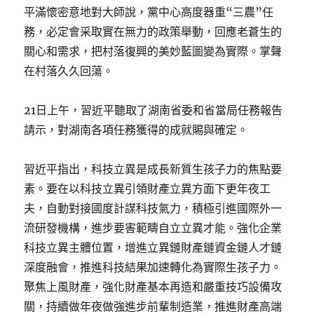
平滿懷密意地對大師說，黨中心高度器重“三農”任
務，必定會采取實在無力的政策舉動，回應老蒼生的
關心和需求，把村落復興的美妙藍圖變為實際。掌聲
在村落久久回蕩。
21日上午，習近平聽取了湖南省委和省當局任務報告
請示，對湖南各項任務獲得的成就賜與確定。
習近平指出，科技立異是成長新質生孩子力的焦點要
素。要在以科技立異引領財產立異方面下更年夜工
夫，自動對接國度計謀科技氣力，積極引進國際外一
流研發機構，進步要害範疇自立立異才能。強化企業
科技立異主體位置，增進立異鏈財產鏈資金鏈人才鏈
深度融會，推進科技結果加速轉化為實際生孩子力。
聚焦上風財產，強化財產基本再造和嚴重技巧設備攻
關，持續做年夜做強進步前輩制造業，推進財產高端