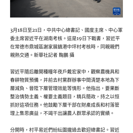
3月18日至21日，中共中心總書記、國度主席、中心軍
委主席習近平在湖南考核。這是19日下戰書，習近平
在常德市鼎城區謝家展鎮港中坪村考核時，同親親們
親熱交通。新華社記者 鞠鵬 攝
習近平隨后離開種糧年夜戶戴宏家中，觀察農機具和
春耕物質預備，并前去村黨群辦事中間清楚本地為下
層減負、晉陞下層管理效能等情形。他指出，要果斷
整治情勢主義、權要主義題目，精兵簡政，持之以恒
抓好這項任務。他鼓勵下層干部在財產成長和村落管
理上集思廣益，不竭干出讓農人群眾承認的實績。
分開時，村平易近們紛紜圍攏過去歡迎總書記。習近