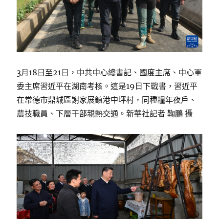
3月18日至21日，中共中心總書記、國度主席、中心軍
委主席習近平在湖南考核。這是19日下戰書，習近平
在常德市鼎城區謝家展鎮港中坪村，同種糧年夜戶、
農技職員、下層干部親熱交通。新華社記者 鞠鵬 攝