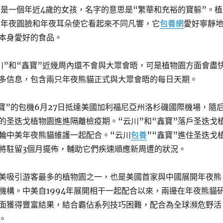
”是一個年近4歲的女孩，名字的意思是“繁華和充裕的寶躲”。植
的年夜圓臉和年夜耳朵使它看起來不同凡響，它
包養網
愛好寧靜
本身愛好的食品。
川”和“鑫寶”近幾周內還不會與大眾會晤，可是植物園方面會盡
多信息，包含兩只年夜熊貓正式與大眾會晤的每日天期。
鑫寶”的包機6月27日抵達美國加利福尼亞州洛杉磯國際機場，隨
的圣迭戈植物園進進隔離檢疫期。“云川”和“鑫寶”落戶圣迭戈
輪中美年夜熊貓維護一起配合。“云川
包養
”“鑫寶”進住圣迭戈
將駐留3個月擺佈，輔助它們疾速順應新周遭的狀況。
美吸引游客最多的植物園之一，也是美國首家與中國展開年夜熊
機構。中美自1994年展開相干一起配合以來，兩邊在年夜熊貓
面獲得豐富結果，結合霸佔系列技巧困難，配合為全球瀕危野活
。