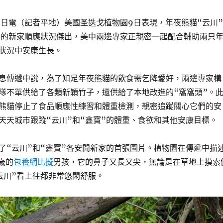
9日電（記者平地）美國圣迭戈植物園9日表現，年夜熊貓“云川”
園的新家順應狀況傑出，美中兩邊專家正親密一起配合輔助兩只
狀況中安康生長。
息傳遞中說，為了知足年夜熊貓的飲食需乞降愛好，兩邊專家構
隊不單供給了各類新穎竹子，還供給了本地改進的“窩窩頭”。
熊貓停止了食品順應性練習和體重檢測，親密追蹤關心它們的安
天天城市跟蹤“云川”和“鑫寶”的體重、食欲和其他安康目標。
了“云川”和“鑫寶”各安閒新家的首張圖片。植物園在傳遞中描
歲的
包養網比擬
男孩，它的鼻子又長又尖，無論是在草地上摸索
云川”看上往都非常悠閑舒服。