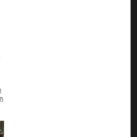
年
此
述
仍