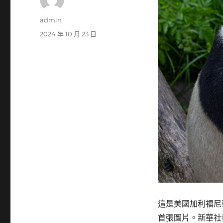
作
admin
者
發
2024 年 10 月 23 日
佈
日
期:
這是美國加利福尼
首張圖片。新華社