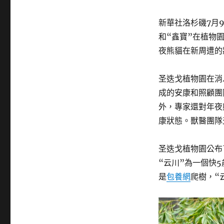
新華社洛杉磯7月
和“鑫寶”在植物
夜熊貓在新周遭的
圣迭戈植物園在消
成的安康和照顧團
外，專家還對年夜
康狀態。獸醫團隊
圣迭戈植物園公布
“云川”為一個快5
是
包養網
爬樹，“