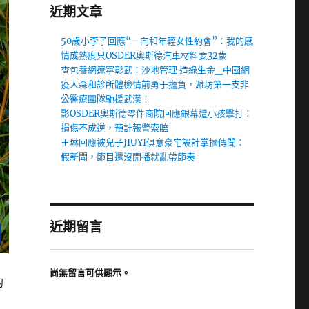
近期文章
50歲小李子回應“一向和年輕女性約會”：我的感
情成熟度只OSDER奧斯德汽車材料要32歲
查包養網遼寧彰武：沙地管理 造綠生金_中國網
疫人森和診所體檢情前勇于擔負，濰坊第一支非
公醫療團隊馳援武漢！
影OSDER奧斯德零件商院回應銀幕遭小孩擊打：
損傷不成逆，預計報警索賠
王琳回應被兒子JIUYI俱意豪宅設計掌摑傳聞：
假新聞，節目還沒開播就亂帶節奏
近期留言
尚無留言可供顯示。
的