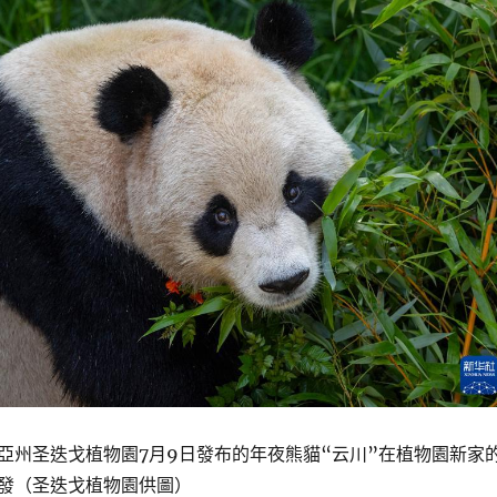
亞州圣迭戈植物園7月9日發布的年夜熊貓“云川”在植物園新家
發（圣迭戈植物園供圖）