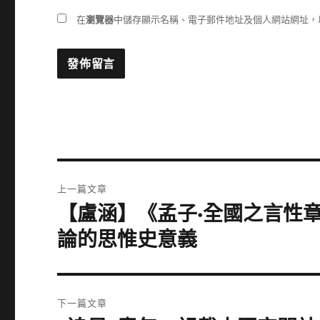
在
瀏覽器
中儲存顯示名稱、電子郵件地址及個人網站網址，
文
上一篇文章
章
【盧涵】《孟子·全國之言性
上
一
導
論的思惟史意義
篇
覽
文
章:
下一篇文章