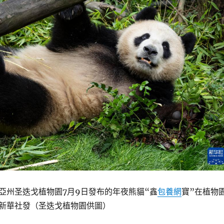
亞州圣迭戈植物園7月9日發布的年夜熊貓“鑫
包養網
寶”在植物
新華社發（圣迭戈植物園供圖）