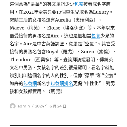
這個意為“豪華”的英文單詞少少
包養
被看成名字應
用，在2021年全美只要10個重生兒取名為Luxury。
緊隨其后的女孩名還有Aurelia（奧瑞利亞）、
Maeve（梅芙）、Eloise（埃洛伊塞）等。本年以來
最受接待的男孩名是Aire，這也是個相當
包養
少見的
名字。Aire是中古英語詞匯，意思是“空氣”。其它受
接待的男孩名包含Royal（羅尤）、Soren（索倫）、
Theodore（西奧多）等。查詢拜訪還發明，傳統英
文名中男孩、女孩名字的差別很是顯明，看名字就能
辨別出叫這個名字的人的性別，但像“豪華”和“空氣”
如許的
包養網
新名字
包養網排名
更偏“中性化”，對男
孩和女孩都實用。（甄 翔）
作
發
admin
2024 年 6 月 24 日
者
佈
日
期: