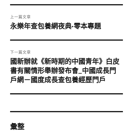
文
上一篇文章
章
永樂年查包養網夜典·零本專題
上
一
導
篇
覽
文
下一篇文章
章:
國新辦就《新時期的中國青年》白皮
下
一
書有關情形舉辦發布會_中國成長門
篇
戶網－國度成長查包養經歷門戶
文
章:
彙整