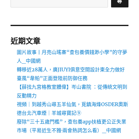
尋
近期文章
圖片故事丨月亮山瑤寨“查包養價錢渺小學”的守夢
人_中國網
轉移近28萬人，廣JIUYI俱意空間設計東全力做好
臺風“韋帕”正面登陸前防御任務
【薛找九宮格教室體偉】岑山書院 ：從傳統文明到
反動精力
視頻｜到越秀山尋五羊仙氣，覓鎮海烽OSDER奧斯
德台北汽車煙｜羊城尋寶記⑨
廢除“三十五歲門檻”，查包養app扶植更公正失業
市場（平易近生不雅·兩會熱詞怎么看）_中國網