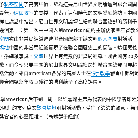
予
私密空間
了高度評價，認為這是尼山世界文明論壇對聯合國開
最無力
瑜伽教室
的支撐，代表了這個時代的文明發展趨勢。中國
祥在講話中指出，尼山世界文明論壇在紐約聯合國總部的勝利舉
幾個第一：第一次由中國人到american紐約主辦儒家與基督教
空間
次由非當局組織進進聯合國總部主辦文明
個人空間
對話活
場地
中國的非當局組織實現了在聯合國歷史上的衝破。這個意義
。孫總領事說，
交流
世界上有無數的非當局組織，聯合國有20
織，而今朝只要中國的尼山世界文明論壇跨進聯合國總部開展超
活動。來自american各界的高層人士在
1對1教學
發言中都對
聯合國總部年夜廈獲得的勝利給予了高度評價。
擊american后不到一周，以許嘉璐主席為代表的中國學者即趕
風重災區紐約市列席文
聚會場地
明對話活動，帶往了濃濃的熱意，無
與會者的心靈距離。（高述群于紐約）