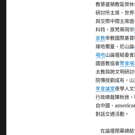
教華盛頓教區榮休年
研討所主席、世界有
與交際中間主席道格
科特，原梵蒂岡宗
家教
帝教國際基督戰
達哈爾曼，尼山論
場地
山論壇組委會
國道教協會
聚會場
太教與跨文明研討
院傳授劉成有，山
享會議室
夜學人文
行政總裁陳秋途，
自中國、amer
對話交通活動。
在論壇閉幕總結會