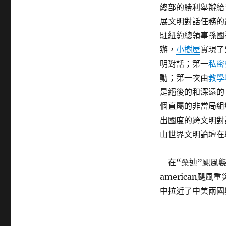
總部的勝利舉辦給
展文明對話任務的
駐紐約總領事孫國
辦，
小樹屋
實現了
明對話；第一
私密
動；第一次由
教學
是絕後的和深遠的
個直屬的非當局組
出國度的跨文明對話
山世界文明論壇在
在“桑迪”颶風襲
american颶
中拉近了中美兩國