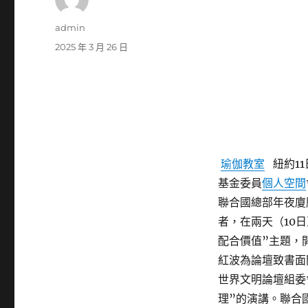
作
admin
者
發
2025 年 3 月 26 日
佈
日
期:
瑜伽教室
紐約1
基金委員
個人空間
聯合國總部年夜廈
者，在兩天（10日
配合價值”主題，
紅波為論壇致書面
世界文明論壇組委
理”的演講。聯合國