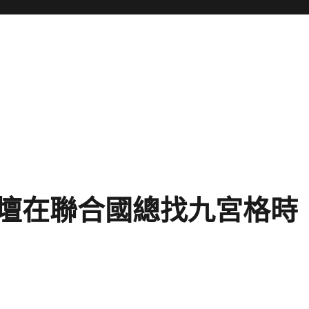
壇在聯合國總找九宮格時