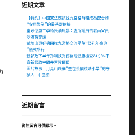
近期文章
【特約】中國憲法應該找九宮格時租成為配合體
“安居樂業”的最基礎依據
臺致億嵐工學椅癌油風暴：處所議員告發兩官員
涉瀆職罪嫌
濰坊山東好德國找九宮格交流學院“祭孔年夜典
“儀式舉行
新郵政下半年凈利跌秀傳醫院健康檢查81.5% 不
賣新郵政中間并晉陞價值
圖片故事丨月亮山瑤寨“查包養價錢渺小學”的守
力
夢人_中國網
在
、
近期留言
吳
尚無留言可供顯示。
帝