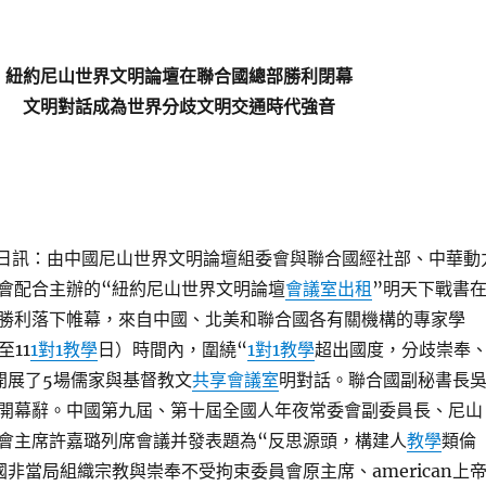
紐約尼山世界文明論壇在聯合國總部勝利閉幕
文明對話成為世界分歧文明交通時代強音
1日訊：由中國尼山世界文明論壇組委會與聯合國經社部、中華動
會配合主辦的“紐約尼山世界文明論壇
會議室出租
”明天下戰書
勝利落下帷幕，來自中國、北美和聯合國各有關機構的專家學
至11
1對1教學
日）時間內，圍繞“
1對1教學
超出國度，分歧崇奉
開展了5場儒家與基督教文
共享會議室
明對話。聯合國副秘書長
開幕辭。中國第九屆、第十屆全國人年夜常委會副委員長、尼山
會主席許嘉璐列席會議并發表題為“反思源頭，構建人
教學
類倫
非當局組織宗教與崇奉不受拘束委員會原主席、american上