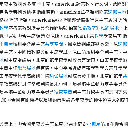
夜主教西奧多·麥卡里克，american跨宗教、跨文明、跨國對
名學者列奧納德·斯維德勒，american華盛頓國際宗
瑜伽場地
拉斯·鐘斯頓，american達拉斯聯邦儲備銀行原主席詹姆斯·哈
教學
座各宗教對話委員會顧問約翰·伯萊
舞蹈教室
利
舞蹈場地
，上
爭運動聯合主席瑪麗·鄧尼斯，american未來
教學
學家馬可·斯
小樹屋
壇組委會副主席
共享空間
、鳳凰衛視總裁劉長樂，尼
瑜伽
副主席、中國釋教協會副主席學誠，尼山論壇組委會副主席、中
地
副主席張繼禹，北京師范年夜學副校長曹衛東，山東年夜學猶
中間主任
聚會場地
傅有德，中心平易近族年夜學哲學與宗教學學
東年夜學儒學高級研討院
瑜伽場地
副院長黃玉順，北京師范年
共
宗教高級研討院常務副院長朱小健，噴鼻港中華動力基金委員會
噴鼻港中華動力基金委員會
私密空間
副主席兼秘書長何志同等來
ican和聯合國有關機構以及紐約市周邊各年夜學的師生逾百人列席
議上，聯合國年夜會主席武克·耶雷米奇對
小樹屋
論壇在聯合國