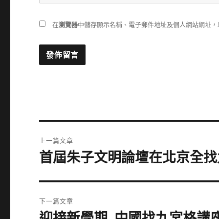
在
瀏覽器
中儲存顯示名稱、電子郵件地址及個人網站網址，
文
上一篇文章
章
首屆朱子文明論壇在北京全找
上
一
導
篇
覽
文
下一篇文章
章:
迎接新學期_中國找九宮格講
下