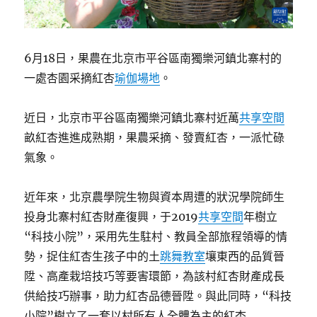
6月18日，果農在北京市平谷區南獨樂河鎮北寨村的
一處杏園采摘紅杏
瑜伽場地
。
近日，北京市平谷區南獨樂河鎮北寨村近萬
共享空間
畝紅杏進進成熟期，果農采摘、發賣紅杏，一派忙碌
氣象。
近年來，北京農學院生物與資本周遭的狀況學院師生
投身北寨村紅杏財產復興，于2019
共享空間
年樹立
“科技小院”，采用先生駐村、教員全部旅程領導的情
勢，捉住紅杏生孩子中的土
跳舞教室
壤東西的品質晉
陞、高產栽培技巧等要害環節，為該村紅杏財產成長
供給技巧辦事，助力紅杏品德晉陞。與此同時，“科技
小院”樹立了一套以村所有人全體為主的紅杏