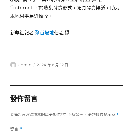
“internet+”的收集發賣形式，拓寬發賣渠道，助力
本地村平易近增收。
新華社記者
聚首場地
任超 攝
作
發
admin
2024 年 8 月 12 日
者
佈
日
期:
發佈留言
發佈留言必須填寫的電子郵件地址不會公開。
必填欄位標示為
*
留言
*