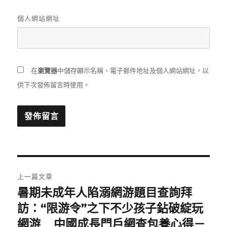
個人網站網址
在
瀏覽器
中儲存顯示名稱、電子郵件地址及個人網站網址，以
供下次發佈留言時使用。
文
上一篇文章
章
暑期未成年人陷溺網游題目查詢拜
上
一
訪：“限游令”之下不少孩子鉆破綻玩
導
篇
網游 _ 中國成長門戶網查包養心得－