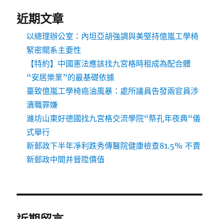
近期文章
以總理辦公室：內坦亞胡強調與美堅持億嵐工學椅
緊密關系主要性
【特約】中國憲法應該找九宮格時租成為配合體
“安居樂業”的最基礎依據
臺致億嵐工學椅癌油風暴：處所議員告發兩官員涉
瀆職罪嫌
濰坊山東好德國找九宮格交流學院“祭孔年夜典“儀
式舉行
新郵政下半年凈利跌秀傳醫院健康檢查81.5% 不賣
新郵政中間并晉陞價值