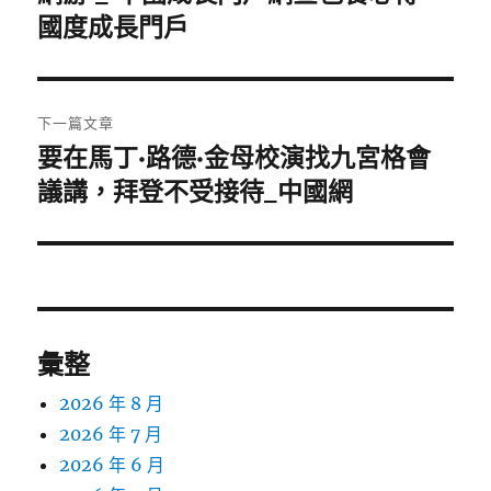
覽
文
國度成長門戶
章:
下一篇文章
要在馬丁·路德·金母校演找九宮格會
下
一
議講，拜登不受接待_中國網
篇
文
章:
彙整
2026 年 8 月
2026 年 7 月
2026 年 6 月