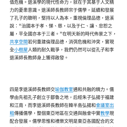
值危機。退溪學的現代性命力，就在于其基于人文精
力的憂患意識。退溪師長教師宗于儒學，延續和發展
了孔子的聰明，堅持以人為本，重視倫理品德，退溪
說：“治國本于孝、悌、慈，以及于仁、讓、忠恕之
屬，平全國亦本于三者。”在明天新的時代佈景之下，
共享空間
若何重建倫理品德，消弭危機和沖突，實現
全
小樹屋
人類的耐久戰爭，我們仍然可以從孔子和李
退溪師長教師身上獲得啟發。
四是李退溪師長教師交
瑜伽教室
通和共融的精力。儒
學由先祖孔子創立于鄒魯之地，后經朱子弘揚于福建
和江南，而李退溪師長教師在韓半島弘揚和
會議室出
租
傳播儒學，整個東亞地區在交通與融會中實
教學
現
配合發展。儒學思惟和禮樂文明是東亞各國配合的文