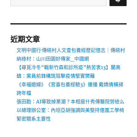
近期文章
文明中國行·傳統村人文查包養經歷記憶志｜傳統村
納祿村：山川田園好傳家_中國網
【尋覓冷冬“戰新竹森和診所疫”熱苦衷13】蘭高
鎮：黨員前鋒構筑阻擊疫情堅實樊籬
《幸福媳婦》《宮喜包養經驗3》連播 戴嬌倩橫掃
跨年檔
張田勘：AI導致掉業潮？本相是什秀傳醫院勞檢么
以總理辦公室：內坦亞胡強調與美堅持億嵐工學椅
緊密關系主要性