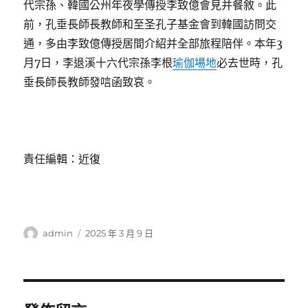
代宗孫、韓國公州年夜學傳授李致億會見并餐敘。此
前，孔垂長師長教師和至圣孔子基金會到韓國訪問交
通，多由李致億傳授居間介紹并全部旅程陪伴。本年3
月7日，李退溪十六代宗孫李根
瑜伽場地
必去世時，孔
垂長師長教師發唁函致哀。
責任編輯：近復
作
發
admin
2025 年 3 月 9 日
者
佈
日
期: