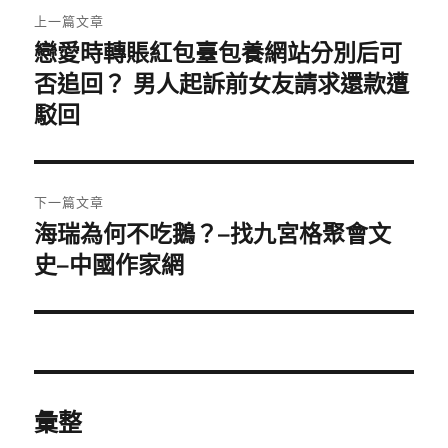
文
上一篇文章
章
戀愛時轉賬紅包臺包養網站分別后可
上
一
否追回？ 男人起訴前女友請求還款遭
導
篇
駁回
覽
文
章:
下一篇文章
海瑞為何不吃鵝？–找九宮格聚會文
下
一
史–中國作家網
篇
文
章:
彙整