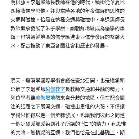
明根脈。李退溪師長教師在他的時代，積極從華夏地
區接收儒學思惟，并與當時各地的年夜儒展開思惟的
交通與碰撞。恰是在這種交通與碰撞中，李退溪師長
教師繼承發展了朱子學說，讓朝鮮地區成為儒學的重
鎮，也讓朝鮮地區的儒學匯進東亞儒學發展的整體大
水，配合推動了東亞各國社會和歷史的發展。
明天，退溪學國際學術會議在臺北召開，也是繼承和
延續了李退溪師
瑜伽教室
長教師交通和共融的精力，
列位學者雖
瑜伽場地
然來自分歧的地區，但在配合關
注的話題之下展開交通，碰撞出思惟的火花，不僅讓
學術思惟得以進一個步驟發展，也讓我們彼此之間進
一個步驟感觸感染到孔子所講的“仁”的精力，有思惟
的共鳴，無情感的互通。我們也恰是在此基礎上，期