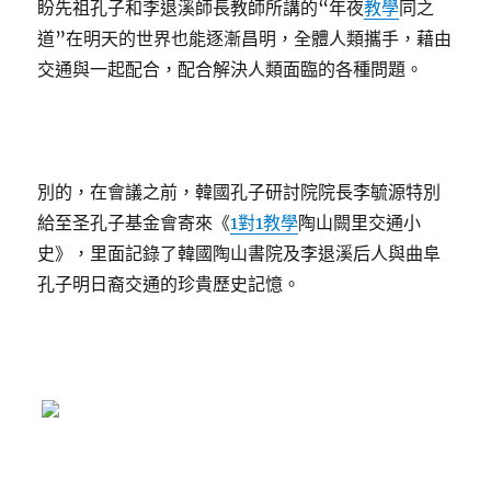
盼先祖孔子和李退溪師長教師所講的“年夜
教學
同之
道”在明天的世界也能逐漸昌明，全體人類攜手，藉由
交通與一起配合，配合解決人類面臨的各種問題。
別的，在會議之前，韓國孔子研討院院長李毓源特別
給至圣孔子基金會寄來《
1對1教學
陶山闕里交通小
史》，里面記錄了韓國陶山書院及李退溪后人與曲阜
孔子明日裔交通的珍貴歷史記憶。