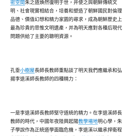
密空間
朱之道煥然復明于世，并使之與朝鮮傳統文
明、社會現實相結合，培養和塑造了朝鮮國民對倫理
品德、價值幻想和精力家園的尋求，成為朝鮮歷史上
最為珍貴的思惟文明遺產，并為明天應對各種后現代
問題供給了主要的聰明資源。
孔垂
小樹屋
長師長教師重點談了明天我們應繼承和弘
揚李退溪師長教師的四種精力：
一是李退溪師長教師堅守道統的精力。在李退溪師長
教師的時代，中國年夜陸興起陽
教學場地
明心學，朱
子學說作為正統道學面臨危機，李退溪以繼承捍衛程