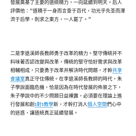
發展奠基了主要的道統精力，一向延續到明天。后人
評價他：“道積于一身而言垂于百代，功光乎先圣而澤
流于后學，則求之東方，一人罷了。”
二是李退溪師長教師勇于改革的精力。堅守傳統并不
料味著否認改變與改革，傳統的堅守恰好需求與改革
相輔相成，只要勇于改革并解決時代問題，才幹
共享
會議室
真正守住傳統。在李退溪師長教師的時代，朱
子學說面臨危機，恰是因為在時代發展的佈景之下，
朱子學說中的不少問題日益裸露，必須要在理論上進
行發展和創
1對1教學
新，才幹打消人
個人空間
們心中
的迷惑，讓道統真正延續發展。