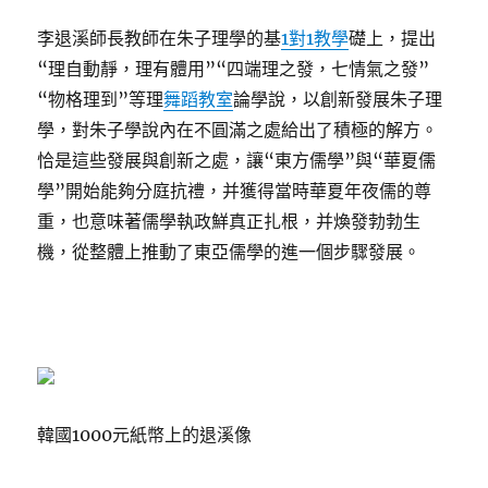
李退溪師長教師在朱子理學的基
1對1教學
礎上，提出
“理自動靜，理有體用”“四端理之發，七情氣之發”
“物格理到”等理
舞蹈教室
論學說，以創新發展朱子理
學，對朱子學說內在不圓滿之處給出了積極的解方。
恰是這些發展與創新之處，讓“東方儒學”與“華夏儒
學”開始能夠分庭抗禮，并獲得當時華夏年夜儒的尊
重，也意味著儒學執政鮮真正扎根，并煥發勃勃生
機，從整體上推動了東亞儒學的進一個步驟發展。
韓國1000元紙幣上的退溪像