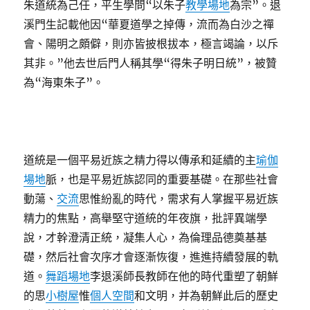
朱道統為己任，平生學問“以朱子
教學場地
為宗”。退
溪門生記載他因“華夏道學之掉傳，流而為白沙之禪
會、陽明之頗僻，則亦皆披根拔本，極言竭論，以斥
其非。”他去世后門人稱其學“得朱子明日統”，被贊
為“海東朱子”。
道統是一個平易近族之精力得以傳承和延續的主
瑜伽
場地
脈，也是平易近族認同的重要基礎。在那些社會
動蕩、
交流
思惟紛亂的時代，需求有人掌握平易近族
精力的焦點，高舉堅守道統的年夜旗，批評異端學
說，才幹澄清正統，凝集人心，為倫理品德奠基基
礎，然后社會次序才會逐漸恢復，進進持續發展的軌
道。
舞蹈場地
李退溪師長教師在他的時代重塑了朝鮮
的思
小樹屋
惟
個人空間
和文明，并為朝鮮此后的歷史