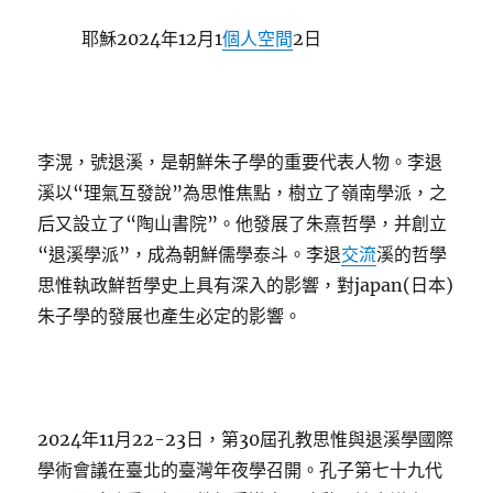
耶穌2024年12月1
個人空間
2日
李滉，號退溪，是朝鮮朱子學的重要代表人物。李退
溪以“理氣互發說”為思惟焦點，樹立了嶺南學派，之
后又設立了“陶山書院”。他發展了朱熹哲學，并創立
“退溪學派”，成為朝鮮儒學泰斗。李退
交流
溪的哲學
思惟執政鮮哲學史上具有深入的影響，對japan(日本)
朱子學的發展也產生必定的影響。
2024年11月22-23日，第30屆孔教思惟與退溪學國際
學術會議在臺北的臺灣年夜學召開。孔子第七十九代