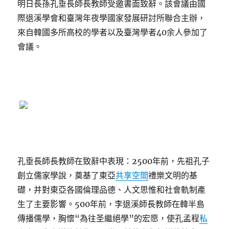
明日長孫孔垂長師長教師受邀書面致辭。該會議由國
際退溪學會和臺灣年夜學國家發展研討所聯合主辦，
來自韓國多所高校的學者以及臺灣學者40余人參加了
會議。
孔垂長師長教師在致辭中表現：2500年前，先祖孔子
創立儒家學說，奠基了東亞
共享空間
禮樂文明的基
礎，并對東亞各國倫理品德、人文思惟和社會軌制產
生了主要影響。500年前，李退溪師長教師在韓半島
傳播儒學，胸懷“為往圣繼絕學”的宏愿，使孔孟程
私