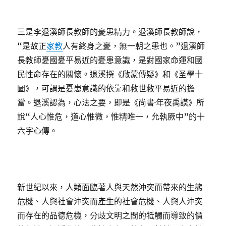
三是李退溪師長教師的憂患精力。退溪師長教師說，
“是故正
家教
人有終身之憂，無一朝之患也。”退溪師
長教師憂國憂平易近的憂患意識，是對國家命運和國
民性命存在的關懷。退溪撰《啟蒙傳疑》和《圣學十
圖》，可謂是憂患意識的依靠和救世救平易近的擔
當。退溪認為，心法之要，即是《尚書·年夜禹謨》所
說“人心惟危，道心惟微，惟精唯一，允執厥中”的十
六字心傳。
新世紀以來，人類面臨著人與天然沖突而帶來的生態
危機、人與社會沖突而產生的社會危機、人與人沖突
而存在的品德危機，分歧文明之間的牴觸而導致的價