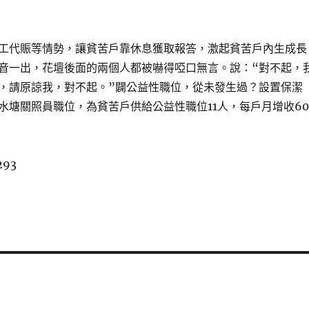
工代賑等情勢，讓貧苦戶靠休息獲取報答，激起貧苦戶內生成長
音一出，花壇後面的兩個人都被嚇得啞口無言。說：“對不起，
，請原諒我，對不起。”闢公益性職位，從未發生過？設置保潔
水塘關照員職位，為貧苦戶供給公益性職位11人，每戶月增收60
293