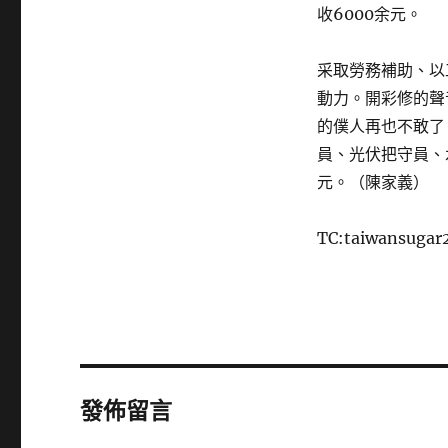
收6000余元。
采取勞務補助、以
動力。開彩修的聲
的僕人再也不敢了
員、光伏把守員、
元。（陳家義）
TC:taiwansugar
發佈留言