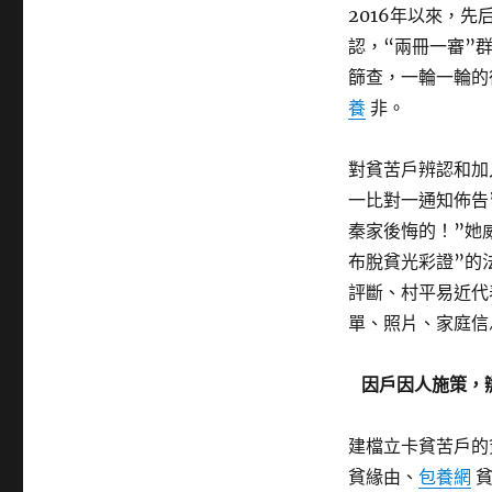
2016年以來，
認，“兩冊一審”
篩查，一輪一輪的
養
非。
對貧苦戶辨認和加
一比對一通知佈告
秦家後悔的！”她
布脫貧光彩證”的
評斷、村平易近代
單、照片、家庭信
因戶因人施策，
建檔立卡貧苦戶的
貧緣由、
包養網
貧