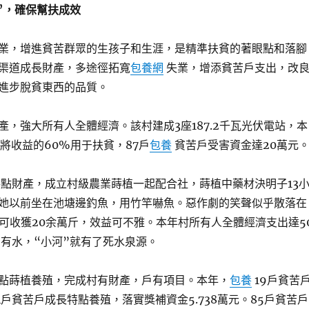
”，確保幫扶成效
業，增進貧苦群眾的生孩子和生涯，是精準扶貧的著眼點和落腳
渠道成長財產，多途徑拓寬
包養網
失業，增添貧苦戶支出，改
進步脫貧東西的品質。
產，強大所有人全體經濟。該村建成3座187.2千瓦光伏電站，本
將收益的60%用于扶貧，87戶
包養
貧苦戶受害資金達20萬元
特點財產，成立村級農業蒔植一起配合社，蒔植中藥材決明子13
她以前坐在池塘邊釣魚，用竹竿嚇魚。惡作劇的笑聲似乎散落在
計可收獲20余萬斤，效益可不雅。本年村所有人全體經濟支出達5
”有水，“小河”就有了死水泉源。
點蒔植養殖，完成村有財產，戶有項目。本年，
包養
19戶貧苦
戶貧苦戶成長特點養殖，落實獎補資金5.738萬元。85戶貧苦戶