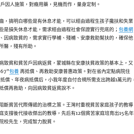
戶因人施策，對癥用藥，見機而作，量身定制。
齒，搞明白哪些是有休息才能，可以經由過程生孩子攙扶和失業
些是損失休息才能，需求經由過程社會保證實行兜底的；
包養網
、因病致貧的，需求實行學補、殘補、安康救助幫扶的，確保他
所醫，殘有所助。
病致貧和貧苦戶因病返貧，蒙城縣在安康扶貧政策的基本上，又
67”
包養
再抵償、再救助安康普惠政策。對在省內定點病院住
抵償、年夜病抵償后，小我年度自付合規所需支出跨越1萬元的
抵償再救助，向因病致貧返貧說不。
阻斷貧苦代際傳遞的治標之策。王灣村重視貧苦家庭孩子的教導
庭支撐後代接收傑出的教導，先后有12個貧苦家庭培育出15名年
院校先生，完成智力脫貧。