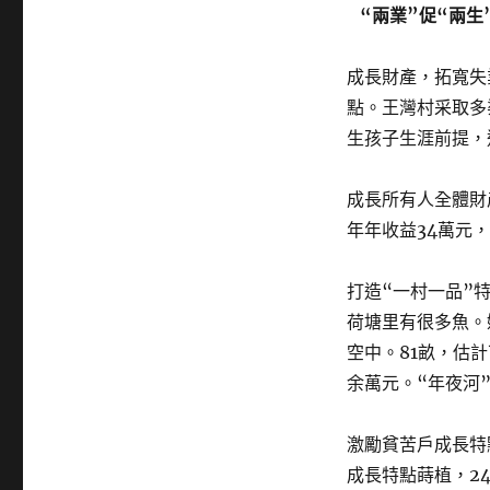
“兩業”促“兩生
成長財產，拓寬失
點。王灣村采取多
生孩子生涯前提，
成長所有人全體財
年年收益34萬元，
打造“一村一品”
荷塘里有很多魚。
空中。81畝，估
余萬元。“年夜河
激勵貧苦戶成長特
成長特點蒔植，24