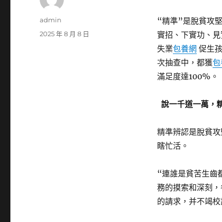
作
admin
“精準”是脫貧攻
者
發
2025 年 8 月 8 日
實招、下實功、見
佈
失業
包養網
促生孩
日
次抽查中，都獲
包
期:
滿足度達100%。
說一千道一萬，
精準辨認是脫貧攻
瞎忙活。
“連誰是貧苦生齒
務的摸索和深刻，
的請求，并不竭校