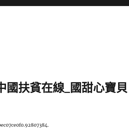
_中國扶貧在線_國甜心寶貝
0ec07ce0f0.92807384.