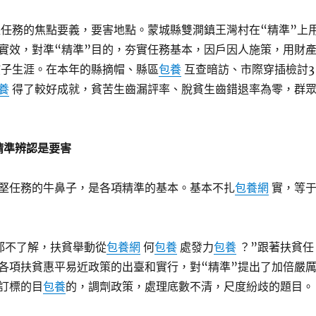
堅任務的焦點要義，要害地點。蒙城縣雙澗鎮王灣村在“精準”上
實效，對準“精準”目的，夯實任務基本，因戶因人施策，用財
子生涯。在本年的縣摘帽、縣區
包養
互查暗訪、市際穿插檢討3
養
得了較好成就，貧苦生齒漏評率、脫貧生齒錯退率為零，群
精準辨認是要害
堅任務的牛鼻子，是各項精準的基本。基本不扎
包養網
實，等
都不了解，扶貧舉動從
包養網
何
包養
處發力
包養
？”跟著扶貧任
各項扶貧惠平易近政策的出臺和實行，對“精準”提出了加倍嚴
訂標的目
包養
的，調劑政策，處理底數不清，尺度紛歧的題目。