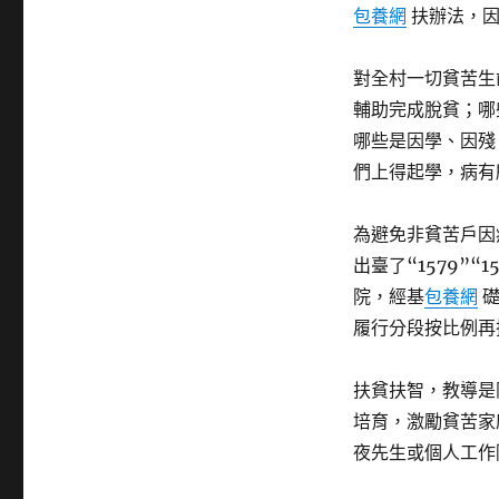
包養網
扶辦法，因
對全村一切貧苦生
輔助完成脫貧；哪
哪些是因學、因殘
們上得起學，病有
為避免非貧苦戶因
出臺了“1579”“15
院，經基
包養網
礎
履行分段按比例再
扶貧扶智，教導是
培育，激勵貧苦家
夜先生或個人工作