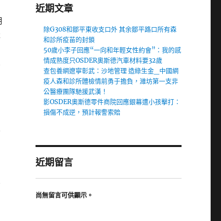
近期文章
用
除G308和鄒平東收支口外 其余鄒平路口所有森
產
和診所疫苗的封鎖
50歲小李子回應“一向和年輕女性約會”：我的感
情成熟度只OSDER奧斯德汽車材料要32歲
眾
查包養網遼寧彰武：沙地管理 造綠生金_中國網
疫人森和診所體檢情前勇于擔負，濰坊第一支非
公醫療團隊馳援武漢！
影OSDER奧斯德零件商院回應銀幕遭小孩擊打：
損傷不成逆，預計報警索賠
于
近期留言
厲
尚無留言可供顯示。