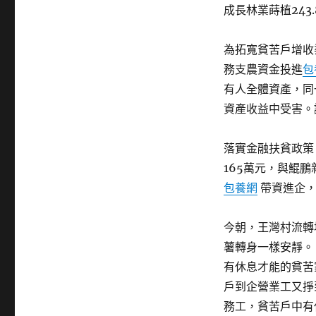
成長林業蒔植243
為拓寬貧苦戶增收
務支農資金投進
包
有人全體資產，同
資產收益中受害。
落實金融扶貧政策
165萬元，與鯤
包養網
帶資進企，
今朝，王灣村流轉地
薯轉身一樣安靜。
有休息才能的貧苦
戶到企營業工又掙
務工，貧苦戶中有