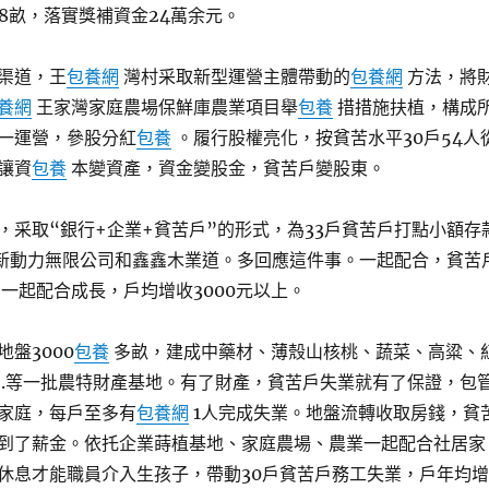
.8畝，落實獎補資金24萬余元。
渠道，王
包養網
灣村采取新型運營主體帶動的
包養網
方法，將
養網
王家灣家庭農場保鮮庫農業項目舉
包養
措措施扶植，構成
一運營，參股分紅
包養
。履行股權亮化，按貧苦水平30戶54人
讓資
包養
本變資產，資金變股金，貧苦戶變股東。
，采取“銀行+企業+貧苦戶”的形式，為33戶貧苦戶打點小額存
鵬新動力無限公司和鑫鑫木業道。多回應這件事。一起配合，貧苦
一起配合成長，戶均增收3000元以上。
盤3000
包養
多畝，建成中藥材、薄殼山核桃、蔬菜、高粱、
 .等一批農特財產基地。有了財產，貧苦戶失業就有了保證，包
家庭，每戶至多有
包養網
1人完成失業。地盤流轉收取房錢，貧
到了薪金。依托企業蒔植基地、家庭農場、農業一起配合社居家
休息才能職員介入生孩子，帶動30戶貧苦戶務工失業，戶年均增