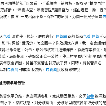
先后展開精準辨認“回頭看”，“重精準、補短板、促攻堅”精準再辨
群眾評斷，“年夜排查、年夜晉陞”題目整改，經由過程一撥一撥
復核，依照“一支出兩不愁三保證”的尺度，力圖一把尺子量是
入
包養
法式停止規范，嚴厲實行“
包養網
兩評斷兩
包養
包養
公
”和“村評斷“說清楚，怎麼回事？你敢胡說八道，我一定會讓你
威脅地命令道。公示、鎮公示核定并通知佈告、縣級存案標注、
法式，層層把關，確保公正公平公然。停止村平易近小組平易近
表年夜會評斷，貧苦不貧苦由群眾說了算。同時，將貧苦戶名
息制
包養網
作成圖版張貼，
包養網
接收群眾監視。
辦法精準是包管
貧苦水平分歧，家庭際遇各別，完成穩固脫貧，必需
包養
摸清
苦水平、家庭狀態，對分歧緣由、分歧類型的貧苦采取分歧的