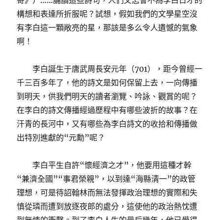
寄》）……誦讀這些詩句，人們又怎會不為李白日才的
構想和表達所折服呢？試想，假如我們的文學星空沒
有李白這一顆敞亮的星，那該是多么令人遺憾的氣象
啊！
李白誕生于唐武周長安元年（701），距今曾經一
千三百多年了，他的詩文是如何保留上去，一向傳播
到明天，供我們明天的讀者瀏覽、吟詠、觀賞的呢？
在李白的詩文傳播經過歷程中有哪些波折的故事？在
汗青的長河中，又有哪些為李白詩文的收拾和傳播做
出特別進獻的“元勳”呢？
李白平生自許“懷經濟之才”，他要用這種才幹
“兼濟全國”“事君榮親”，以到達“海縣清一”的政管
理想，可是待詔翰林而無法發揮政治理想的實際和失
慎從璘而遭到放逐夜郎的處分，這使他的政治熱忱遭