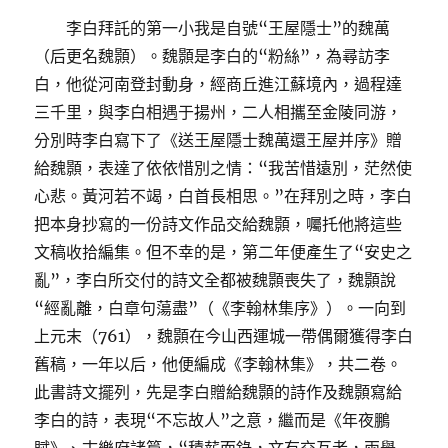
李白拜託的第一小我是自號“王屋隱士”的魏萬
（后更名魏顥）。魏顥是李白的“粉絲”，為尋訪李
白，他從河南登封動身，經商丘進江蘇境內，過程達
三千里，與李白相遇于揚州，二人相攜至金陵同游，
分別時李白寫下了《送王屋隱士魏萬還王屋并序》贈
給魏顥，表達了依依惜別之情：“我苦惜遠別，茫然使
心悲。黃河若不竭，白首長相思。”在拜別之時，李白
把本身抄寫的一份詩文作品交給魏顥，囑托他將這些
文稿收拾編集。但不幸的是，第二年便產生了“安史之
亂”，李白所交付的詩文全都被魏顥喪失了，魏顥說
“經亂離，白章句蕩盡”（《李翰林集序》）。一向到
上元末（761），魏顥在今山西運城一帶偶爾獲得李白
舊稿，一年以后，他便編成《李翰林集》，共二卷。
此書詩文擺列，先是李白贈給魏顥的詩作及魏顥寫給
李白的詩，表現“不忘故人”之意，繼而是《年夜鵬