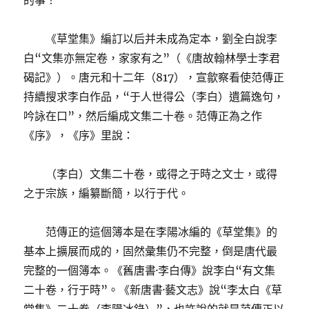
的事！
《草堂集》編訂以后并未成為定本，劉全白說李
白“文集亦無定卷，家家有之”（《唐故翰林學士李君
碣記》）。唐元和十二年（817），宣歙察看使范傳正
持續搜求李白作品，“于人世得公（李白）遺篇逸句，
吟詠在口”，然后編成文集二十卷。范傳正為之作
《序》，《序》里說：
（李白）文集二十卷，或得之于時之文士，或得
之于宗族，編纂斷簡，以行于代。
范傳正的這個簿本是在李陽冰編的《草堂集》的
基本上擴展而成的，固然彙集仍不完整，倒是唐代最
完整的一個簿本。《舊唐書·李白傳》說李白“有文集
二十卷，行于時”。《新唐書·藝文志》說“李太白《草