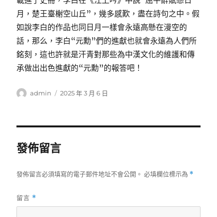
載進了史冊，李白在《江上吟》中說“屈平辭賦懸日
月，楚王臺榭空山丘”，幾多感歎，盡在詩句之中。假
如說李白的作品也同日月一樣會永遠高懸在漫空的
話，那么，李白“元勳”們的進獻也就會永遠為人們所
銘刻，這也許就是汗青對那些為中漢文化的維護和傳
承做出出色進獻的“元勳”的報答吧！
作
發
admin
2025 年 3 月 6 日
者
佈
日
期:
發佈留言
發佈留言必須填寫的電子郵件地址不會公開。
必填欄位標示為
*
留言
*