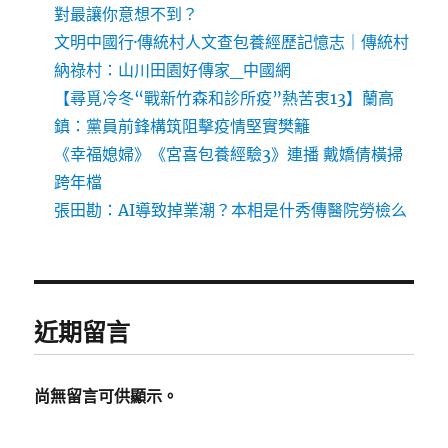
對最讓你意想不到？
文明中國行·傳統村人文查包養經歷記憶志｜傳統村
納祿村：山川田園好傳家_中國網
【尋覓冷冬“戰新竹森和診所疫”熱苦衷13】蘭高
鎮：黨員前鋒構筑阻擊疫情堅實樊籬
《幸福媳婦》《宮喜包養經驗3》連播 戴嬌倩橫掃
跨年檔
張田勘：AI導致掉業潮？本相是什秀傳醫院勞檢么
近期留言
尚無留言可供顯示。