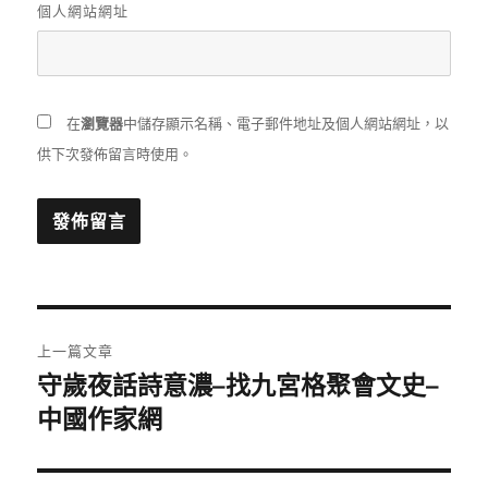
個人網站網址
在
瀏覽器
中儲存顯示名稱、電子郵件地址及個人網站網址，以
供下次發佈留言時使用。
文
上一篇文章
章
守歲夜話詩意濃–找九宮格聚會文史–
上
一
中國作家網
導
篇
覽
文