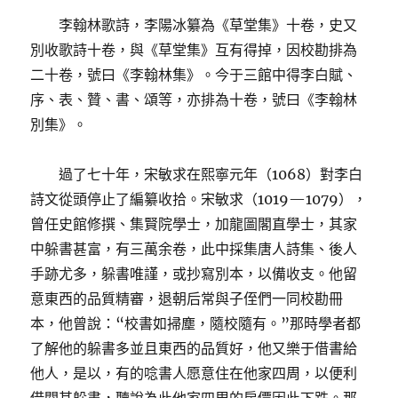
李翰林歌詩，李陽冰纂為《草堂集》十卷，史又
別收歌詩十卷，與《草堂集》互有得掉，因校勘排為
二十卷，號曰《李翰林集》。今于三館中得李白賦、
序、表、贊、書、頌等，亦排為十卷，號曰《李翰林
別集》。
過了七十年，宋敏求在熙寧元年（1068）對李白
詩文從頭停止了編纂收拾。宋敏求（1019—1079），
曾任史館修撰、集賢院學士，加龍圖閣直學士，其家
中躲書甚富，有三萬余卷，此中採集唐人詩集、後人
手跡尤多，躲書唯謹，或抄寫別本，以備收支。他留
意東西的品質精審，退朝后常與子侄們一同校勘冊
本，他曾說：“校書如掃塵，隨校隨有。”那時學者都
了解他的躲書多並且東西的品質好，他又樂于借書給
他人，是以，有的唸書人愿意住在他家四周，以便利