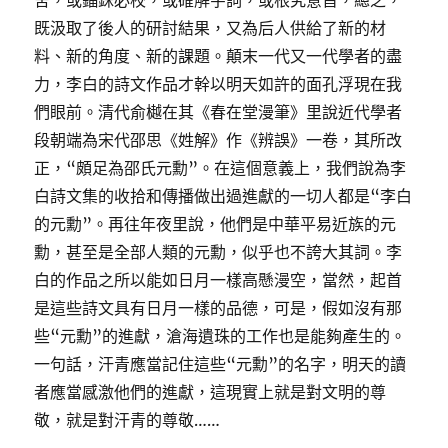
舍，或錙銖必校，或確解字詞，或根究意旨，總之，
既汲取了後人的研討結果，又為后人供給了新的材
料、新的角度、新的課題。顛末一代又一代學者的盡
力，李白的詩文作品才幹以明天如許的面孔浮現在我
們眼前。清代俞樾在其《春在堂漫筆》里說近代學者
段朝端為宋代邵思《姓解》作《辨誤》一卷，其所改
正，“頗足為邵氏元勳”。在這個意義上，我們說為李
白詩文集的收拾和傳播做出過進獻的一切人都是“李白
的元勳”。再往年夜里說，他們是中華平易近族的元
勳，甚至是全部人類的元勳，似乎也不誇大其詞。李
白的作品之所以能如日月一樣高懸漫空，當然，起首
是這些詩文具有日月一樣的品德，可是，假如沒有那
些“元勳”的進獻，滄海遺珠的工作也是能夠產生的。
一句話，汗青應當記住這些“元勳”的名字，明天的讀
者應當感激他們的進獻，這現實上就是對文明的尊
敬，就是對汗青的尊敬……