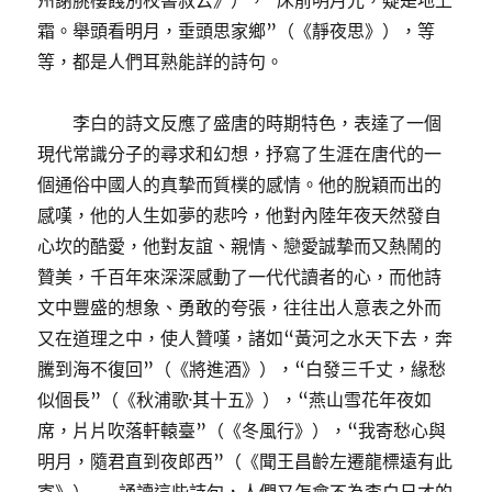
州謝朓樓餞別校書叔云》），“床前明月光，疑是地上
霜。舉頭看明月，垂頭思家鄉”（《靜夜思》），等
等，都是人們耳熟能詳的詩句。
李白的詩文反應了盛唐的時期特色，表達了一個
現代常識分子的尋求和幻想，抒寫了生涯在唐代的一
個通俗中國人的真摯而質樸的感情。他的脫穎而出的
感嘆，他的人生如夢的悲吟，他對內陸年夜天然發自
心坎的酷愛，他對友誼、親情、戀愛誠摯而又熱鬧的
贊美，千百年來深深感動了一代代讀者的心，而他詩
文中豐盛的想象、勇敢的夸張，往往出人意表之外而
又在道理之中，使人贊嘆，諸如“黃河之水天下去，奔
騰到海不復回”（《將進酒》），“白發三千丈，緣愁
似個長”（《秋浦歌·其十五》），“燕山雪花年夜如
席，片片吹落軒轅臺”（《冬風行》），“我寄愁心與
明月，隨君直到夜郎西”（《聞王昌齡左遷龍標遠有此