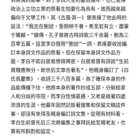
到無情的衝擊。到了李白人生的最后幾年，他已覺得
政治上立功立業的愿看生怕要化為烏有，故而越來越
偏向于文學工作，其《古風·其一》便表達了他此時的
設法：“我志在刪述，垂照映千春。希圣若有立，盡筆
于獲麟。”據傳，孔子曾將古時詩歌三千余篇，刪為三
百零五篇。這里李白借用“刪述”一詞，表達要收拾編
訂本身詩文作品的愿看。但在保留本身詩文作品方
面，李白不如白居易想得周密。白居易曾有詩說“生前
貧賤應無分，逝世后文章合著名”，他親身編訂了《白
氏長慶集》，收詩三千八百多篇，為了確保本身的作
品能傳播下往，他將本身的著作抄成五部，分躲給家
人和分歧的寺院。而李白性情豪邁，又老是過著四處
流浪的生涯，他暮年固然記掛著搜集和保留文稿這件
事，卻沒有來得及親身編訂詩文集。從現有材料看，
李白生前曾先后三次將編集之事拜託給至親老友，也
算有所斟酌和設定。