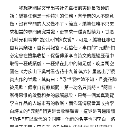
我想起國民文學出書社先輩樓適夷師長教師的
話：編纂任務是一件特別的任務，有學問的人不愿意
做，沒有學問的人又做不了。簡直，編纂任務不只需
求相當的專門研究常識，更需求一種貢獻精力，甘愿
花時光和精神“為別人作嫁衣裳”。可是，編纂任務也
自有其樂趣，自有其報答。我信任，李白的“元勳”們
必定會在搜集收拾、保留傳承李白詩文的經過歷程中
取得一種成績感，一種樂在此中的知足感，晚唐司空
圖在《力疾山下吳村看杏花十九首·其六》里寫出了觀
賞杰作的樂趣，其詩曰：“浮世榮枯總不知，且憂花陣
被風欺。儂家自有麒麟閣，第一功名只賞詩。”簡直，
獲得思惟的啟發和美的感觸感染，是每一個當真瀏覽
李白作品的人城市有的收獲，而佈滿情感當真收拾李
白詩文的“元勳”們更是會收穫頗豐，這豈是普通所謂
“功名”可以取代的？同時，他們的名字也同李白一路