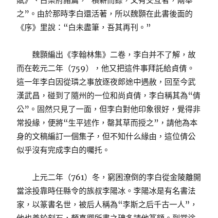
賦》、古樂府諸篇，“積薪而錄，文有交互者，兩舉
之”。由於那時李白還活著，所以魏顥在此書後面的
《序》里說：“白未盡筆，吾其再刊。”
魏顥編出《李翰林集》二卷，李白并不了解，故
而在乾元二年（759），他又把這件事拜託給貞倩。
這一年李白因從璘之事放逐夜郎途中遇赦，回至今武
漢武昌，碰到了隨州的一位和尚貞倩，李白稱其為“倩
公”。固然只見了一面，但李白對他印象很好，覺得非
常投緣，便將“生平述作，罄其草而授之”，請他為本
身的文稿編訂一個集子，但不知什么緣由，這位倩公
似乎沒有完成李白的囑托。
上元二年（761）冬，窮困潦倒的李白從金陵離開
當涂投靠時任縣令的族叔李陽冰。李陽冰是有名書法
家，以篆書名世，被后人稱為“李斯之后千古一人”，