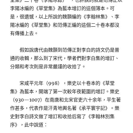
堂集》二十卷（李陽冰錄）”，也許說的就是范傳正以
李陽冰編的《草堂集》為藍本增訂的這個簿本。可
是，很遺憾，以上所說的魏顥編的《李翰林集》、李
陽冰編的《草堂集》和范傳正編的這個二十卷本都沒
有傳播上去。
假如說唐代由魏顥到范傳正對李白的詩文仍是普
通的收輯，那么到了宋代，學者們對李白集的增訂、
分類和考次則是非常嚴謹的收拾了。
宋咸平元年（998），樂史以十卷本的《草堂
集》為藍本，開端了第一次較年夜範圍的增訂。樂史
（930—1007）在南唐和北宋官吏六十余年，平生著
作甚多，代表作是汗青地輿名著《承平寰宇記》。樂
史對李白詩文做了增訂和收拾后寫了《李翰林別集
序》，此中說道：