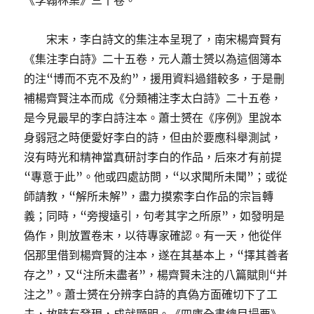
《李翰林集》三十卷。
宋末，李白詩文的集注本呈現了，南宋楊齊賢有
《集注李白詩》二十五卷，元人蕭士赟以為這個簿本
的注“博而不克不及約”，援用資料過錯較多，于是刪
補楊齊賢注本而成《分類補注李太白詩》二十五卷，
是今見最早的李白詩注本。蕭士赟在《序例》里說本
身弱冠之時便愛好李白的詩，但由於要應科舉測試，
沒有時光和精神當真研討李白的作品，后來才有前提
“專意于此”。他或四處訪問，“以求聞所未聞”；或從
師請教，“解所未解”，盡力摸索李白作品的宗旨轉
義；同時，“旁搜遠引，句考其字之所原”，如發明是
偽作，則放置卷末，以待專家確認。有一天，他從伴
侶那里借到楊齊賢的注本，遂在其基本上，“擇其善者
存之”，又“注所未盡者”，楊齊賢未注的八篇賦則“并
注之”。蕭士赟在分辨李白詩的真偽方面確切下了工