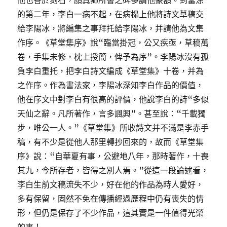
他也善於刻石，顏真卿所書之碑多請他篆額。到當涂
的第二年，李白一病不起，在病榻上他將詩文草稿交
給李陽冰，將編集之事拜托給李陽冰，并請他為文集
作序。《草堂集序》說“臨當掛冠，公又疾亟，草稿萬
卷，手集未修，枕上授簡，俾予為序”。李陽冰沒有孤
負李白重托，把李白詩文編成《草堂集》十卷，并為
之作序。作為書法家，李陽冰深知李白作品的價值，
他在序文中對李白有很高的評價，他說李白的詩“多似
天仙之辭。凡所著作，言多諷興”。甚至說：“千載獨
步，唯公一人。”《草堂集》所收詩文并不滿是李赤手
稿，有不少是從他人那里轉抄回來的，故而《草堂集
序》說：“自華夏有事，公避地八年，那時著作，十喪
其九，今所存者，皆得之別人焉。”從這一段論述看，
李白生前文稿流失不少，好在他的作品為時人愛好，
多有保留，固然不免在傳播經過歷程中仍有喪失的情
形，但仍是保存了不少作品，這其實是一件值得光榮