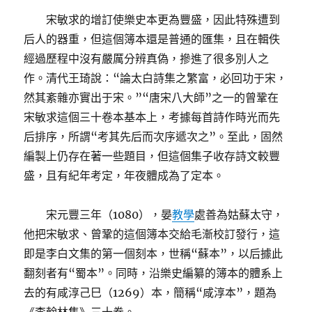
宋敏求的增訂使樂史本更為豐盛，因此特殊遭到
后人的器重，但這個簿本還是普通的匯集，且在輯佚
經過歷程中沒有嚴厲分辨真偽，摻進了很多別人之
作。清代王琦說：“論太白詩集之繁富，必回功于宋，
然其紊雜亦實出于宋。”“唐宋八大師”之一的曾鞏在
宋敏求這個三十卷本基本上，考據每首詩作時光而先
后排序，所謂“考其先后而次序遞次之”。至此，固然
編製上仍存在著一些題目，但這個集子收存詩文較豐
盛，且有紀年考定，年夜體成為了定本。
宋元豐三年（1080），晏
教學
處善為姑蘇太守，
他把宋敏求、曾鞏的這個簿本交給毛漸校訂發行，這
即是李白文集的第一個刻本，世稱“蘇本”，以后據此
翻刻者有“蜀本”。同時，沿樂史編纂的簿本的體系上
去的有咸淳己巳（1269）本，簡稱“咸淳本”，題為