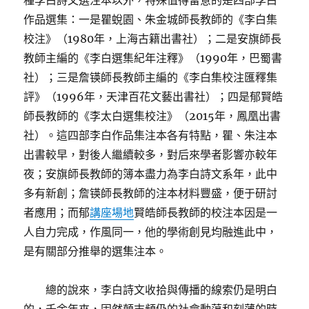
種李白詩文選注本以外，特殊值得留意的是四部李白
作品選集：一是瞿蛻園、朱金城師長教師的《李白集
校注》（1980年，上海古籍出書社）；二是安旗師長
教師主編的《李白選集紀年注釋》（1990年，巴蜀書
社）；三是詹锳師長教師主編的《李白集校注匯釋集
評》（1996年，天津百花文藝出書社）；四是郁賢皓
師長教師的《李太白選集校注》（2015年，鳳凰出書
社）。這四部李白作品集注本各有特點，瞿、朱注本
出書較早，對後人繼續較多，對后來學者影響亦較年
夜；安旗師長教師的簿本盡力為李白詩文系年，此中
多有新創；詹锳師長教師的注本材料豐盛，便于研討
者應用；而郁
講座場地
賢皓師長教師的校注本因是一
人自力完成，作風同一，他的學術創見均融進此中，
是有關部分推舉的選集注本。
總的說來，李白詩文收拾與傳播的線索仍是明白