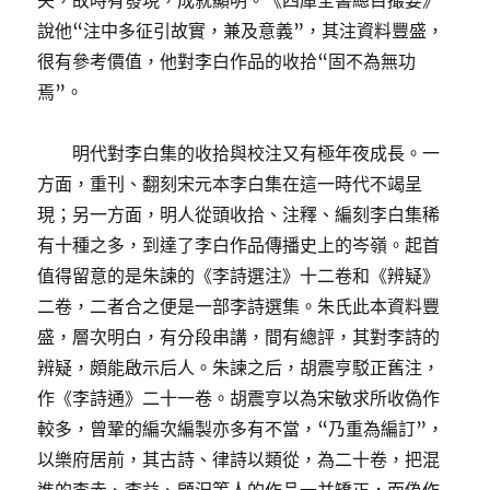
夫，故時有發現，成就顯明。《四庫全書總目撮要》
說他“注中多征引故實，兼及意義”，其注資料豐盛，
很有參考價值，他對李白作品的收拾“固不為無功
焉”。
明代對李白集的收拾與校注又有極年夜成長。一
方面，重刊、翻刻宋元本李白集在這一時代不竭呈
現；另一方面，明人從頭收拾、注釋、編刻李白集稀
有十種之多，到達了李白作品傳播史上的岑嶺。起首
值得留意的是朱諫的《李詩選注》十二卷和《辨疑》
二卷，二者合之便是一部李詩選集。朱氏此本資料豐
盛，層次明白，有分段串講，間有總評，其對李詩的
辨疑，頗能啟示后人。朱諫之后，胡震亨駁正舊注，
作《李詩通》二十一卷。胡震亨以為宋敏求所收偽作
較多，曾鞏的編次編製亦多有不當，“乃重為編訂”，
以樂府居前，其古詩、律詩以類從，為二十卷，把混