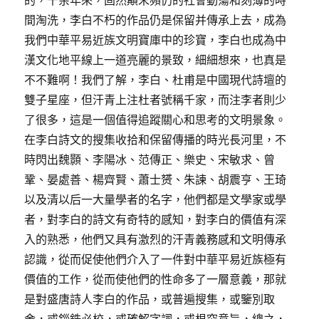
的，千余年來，固然顛末頻仍的社會動蕩和刻薄的時
間淘洗，李白不朽的作品仍是保留并傳承上去，成為
我們中華平易近族文明寶庫中的珍寶，李白也成為中
漢文化地平線上一道亮麗的景致，細細想來，也真是
不不難啊！我們了解，李白、杜甫是中國現代詩壇的
雙子星座，但汗青上注杜者號稱千家，而注李者則少
了很多，這是一個值得追蹤關心和思考的文明景象。
在李白詩文的搜集收拾和保留傳播的時光長河里，不
時閃出魏顥、李陽冰、范傳正、樂史、宋敏求、曾
鞏、晏處善、楊齊賢、蕭士赟、朱諫、胡震亨、王琦
以及清以后一大量學者的名字，他們都是文學家或學
者，對李白的詩文有奇特的感知，對李白的價值有深
入的熟悉，他們又具有激烈的汗青義務感和文明傳承
認識，從而促使他們介入了一件對中華平易近族極有
價值的工作，從而使他們的性命多了一層意義，那就
是對盛唐詩人李白的作品，或普遍搜集，或鑒別取