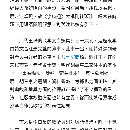
進的李赤、李益、顧況等人的作品一并矯正，而偽作
經後人甄辨明白的專設一卷附在最后。胡氏以為楊、
蕭之注煩瑣，故《李詩通》大批刪往舊注，經常在詩
題下用短語闡明題意，對舊注也多有引正。
清代王琦的《李太白選集》三十六卷，是歷來李
白詩文合注最完整的簿本。此本一出，便特殊遭到研
討者與喜好者的器重。王
共享空間
琦這個注本，在南
宋楊齊賢、元代蕭士赟、明代胡震亨三家注本的基本
上，“重為編次，箋釋，定為此本”，其注欲補楊、
蕭、胡三家之遺闕，資料豐盛，考據也力圖正確，其
對典故和地輿方面的詮釋訂正提出了不少獨到的看
法，在版本校勘方面也時有立異，從而使這個簿本成
為李白作品收拾的標志性結果。
古人對李白集的收拾與研討與時俱進，除了十幾