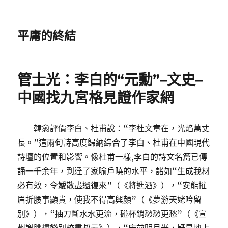
平庸的終結
管士光：李白的“元勳”–文史–
中國找九宮格見證作家網
韓愈評價李白、杜甫說：“李杜文章在，光焰萬丈
長。”這兩句詩高度歸納綜合了李白、杜甫在中國現代
詩壇的位置和影響。像杜甫一樣,李白的詩文名篇已傳
誦一千余年，到達了家喻戶曉的水平，諸如“生成我材
必有效，令嬡散盡還復來”（《將進酒》），“安能摧
眉折腰事顯貴，使我不得高興顏”（《夢游天姥吟留
別》），“抽刀斷水水更流，碰杯銷愁愁更愁”（《宣