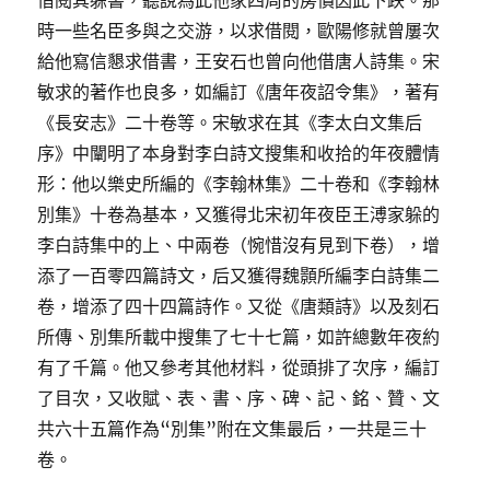
借閱其躲書，聽說為此他家四周的房價因此下跌。那
時一些名臣多與之交游，以求借閱，歐陽修就曾屢次
給他寫信懇求借書，王安石也曾向他借唐人詩集。宋
敏求的著作也良多，如編訂《唐年夜詔令集》，著有
《長安志》二十卷等。宋敏求在其《李太白文集后
序》中闡明了本身對李白詩文搜集和收拾的年夜體情
形：他以樂史所編的《李翰林集》二十卷和《李翰林
別集》十卷為基本，又獲得北宋初年夜臣王溥家躲的
李白詩集中的上、中兩卷（惋惜沒有見到下卷），增
添了一百零四篇詩文，后又獲得魏顥所編李白詩集二
卷，增添了四十四篇詩作。又從《唐類詩》以及刻石
所傳、別集所載中搜集了七十七篇，如許總數年夜約
有了千篇。他又參考其他材料，從頭排了次序，編訂
了目次，又收賦、表、書、序、碑、記、銘、贊、文
共六十五篇作為“別集”附在文集最后，一共是三十
卷。