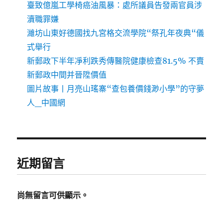
臺致億嵐工學椅癌油風暴：處所議員告發兩官員涉
瀆職罪嫌
濰坊山東好德國找九宮格交流學院“祭孔年夜典“儀
式舉行
新郵政下半年凈利跌秀傳醫院健康檢查81.5% 不賣
新郵政中間并晉陞價值
圖片故事丨月亮山瑤寨“查包養價錢渺小學”的守夢
人_中國網
近期留言
尚無留言可供顯示。