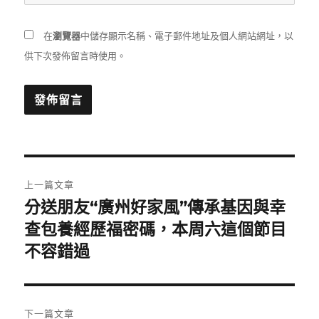
在
瀏覽器
中儲存顯示名稱、電子郵件地址及個人網站網址，以
供下次發佈留言時使用。
文
上一篇文章
章
分送朋友“廣州好家風”傳承基因與幸
上
一
查包養經歷福密碼，本周六這個節目
導
篇
不容錯過
覽
文
章:
下一篇文章