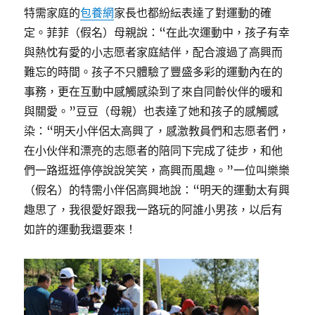
特需家庭的
包養網
家長也都紛紜表達了對運動的確
定。菲菲（假名）母親說：“在此次運動中，孩子有幸
與熱忱有愛的小志愿者家庭結伴，配合渡過了高興而
難忘的時間。孩子不只體驗了豐盛多彩的運動內在的
事務，更在互動中感觸感染到了來自同齡伙伴的暖和
與關愛。”豆豆（母親）也表達了她和孩子的感觸感
染：“明天小伴侶太高興了，感激教員們和志愿者們，
在小伙伴和漂亮的志愿者的陪同下完成了徒步，和他
們一路逛逛停停說說笑笑，高興而風趣。”一位叫樂樂
（假名）的特需小伴侶高興地說：“明天的運動太有興
趣思了，我很愛好跟我一路玩的阿誰小男孩，以后有
如許的運動我還要來！