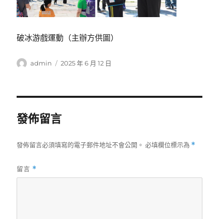
破冰游戲運動（主辦方供圖）
作
發
admin
2025 年 6 月 12 日
者
佈
日
期:
發佈留言
發佈留言必須填寫的電子郵件地址不會公開。
必填欄位標示為
*
留言
*