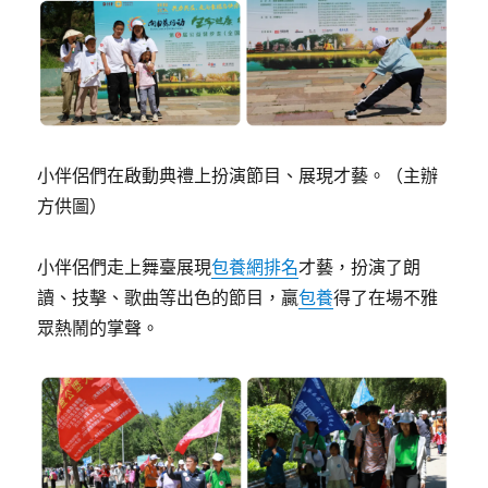
小伴侶們在啟動典禮上扮演節目、展現才藝。（主辦
方供圖）
小伴侶們走上舞臺展現
包養網排名
才藝，扮演了朗
讀、技擊、歌曲等出色的節目，贏
包養
得了在場不雅
眾熱鬧的掌聲。