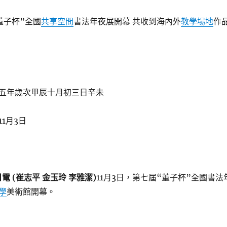
董子杯”全國
共享空間
書法年夜展開幕 共收到海內外
教學場地
作
五年歲次甲辰十月初三日辛未
1月3日
電 (崔志平 金玉玲 李雅潔)
11月3日，第七屆“董子杯”全國書法
學
美術館開幕。