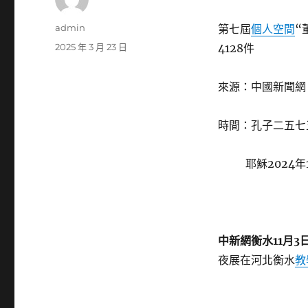
作
admin
第七屆
個人空間
“
者
發
2025 年 3 月 23 日
4128件
佈
日
來源：中國新聞網
期:
時間：孔子二五七
耶穌2024年1
中新網衡水11月3日
夜展在河北衡水
教