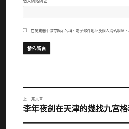
個人網站網址
在
瀏覽器
中儲存顯示名稱、電子郵件地址及個人網站網址，
文
上一篇文章
章
李年夜釗在天津的幾找九宮格
上
一
導
篇