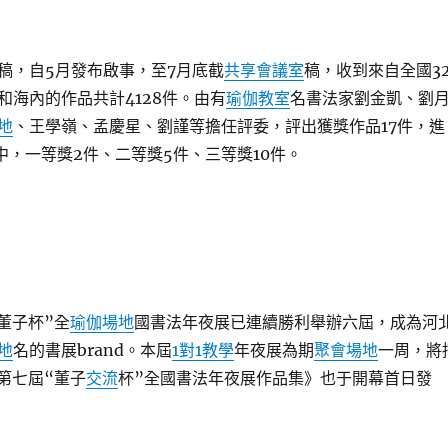
稿，自5月發布啟事，至7月底截
共享會議室
稿，收到來自全國3
和海內的作品共計4128件。由有
瑜伽教室
名書法家劉金凱、劉
地
、王學嶺、孟慶星、劉謹等擔任評委，評出獲獎作品17件，進
中，一等獎2件、二等獎5件、三等獎10件。
“董子杯”全
瑜伽場地
國書法年夜展已連續勝利舉辦六屆，成為河
地
名的書展brand。本屆
1對1教學
年夜展為期
聚會場地
一周，將
《第七屆“董子
交流
杯”全國書法年夜展作品集》也于開幕首日發