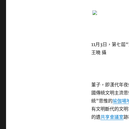
11月3日，第七屆
王曉 攝
董子，即漢代年夜
國傳統文明主流思
統”思惟的
瑜伽場
有文明斷代的文明
的遺
共享會議室
跡