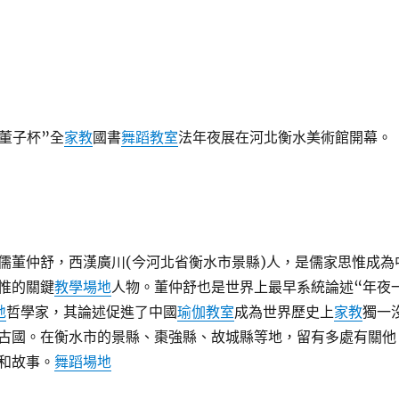
“董子杯”全
家教
國書
舞蹈教室
法年夜展在河北衡水美術館開幕
儒董仲舒，西漢廣川(今河北省衡水市景縣)人，是儒家思惟成為
惟的關鍵
教學場地
人物。董仲舒也是世界上最早系統論述“年夜
地
哲學家，其論述促進了中國
瑜伽教室
成為世界歷史上
家教
獨一
古國。在衡水市的景縣、棗強縣、故城縣等地，留有多處有關他
和故事。
舞蹈場地