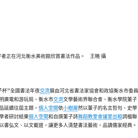
愛好者正在河北衡水美術館欣賞書法作品。 王曉 攝
子杯”全國書法年夜
交流
展由河北省書法家協會和政協衡水市委
明廣電和游玩局、衡水市
交流
文學藝術界聯合會、衡水學院董子
品延續往屆主題，
個人空間
依
小樹屋
然以董子的名言哲句、史學
學者研討結果
個人空間
和自撰董子詩
舞蹈教室
會議室出租
詞楹聯
以書弘文、以文載道，讓更多人清楚書法藝術，品讀儒家經典。