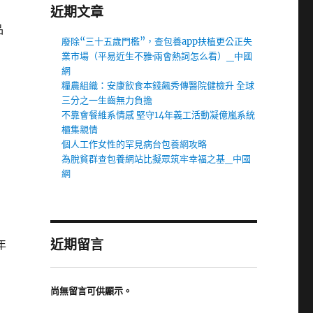
近期文章
品
廢除“三十五歲門檻”，查包養app扶植更公正失
業市場（平易近生不雅·兩會熱詞怎么看）_中國
網
糧農組織：安康飲食本錢飆秀傳醫院健檢升 全球
三分之一生齒無力負擔
不靠會餐維系情感 堅守14年義工活動凝億嵐系統
櫃集親情
個人工作女性的罕見病台包養網攻略
為脫貧群查包養網站比擬眾筑牢幸福之基_中國
網
近期留言
年
尚無留言可供顯示。