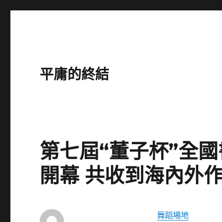
平庸的終結
第七屆“董子杯”全
開幕 共收到海內外作
舞蹈場地