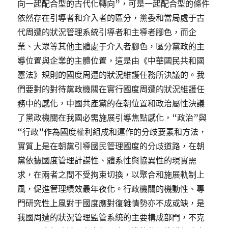
向一起配合型的古代化轉向”，可是一起配合型的條件
依然存在引導者和介入者的區分，黨委和當局處于古
代周遭的狀況管理系統引導者和主導者腳色，而企
業、大眾等其他主體處于介入者腳色，區分黨政的主
導位置與企業的主體位置，這是由《中華國民共和國
憲法》規則的國度周遭的狀況維護任務所決議的。我
們要對的對待黨政機關在實行國度周遭的狀況維護任
務中的感化，中國共產黨的在朝位置和政治屬性決議
了黨政機關在我國必需施展引導焦點感化，“政治”與
“行政”作為國度權利組成和運作的分歧要素和方法，
實質上是在朝黨引導國民管理國度的分歧道路，在朝
黨依據國度管理計謀性、體系性與協異性的現實需
求，在兩者之間不受拘束切換，以聚合和施展軌制上
風，促進管理績效最年夜化。行政機關的機動性、專
門研究性上風對于國度應對復雜情勢亦不成或缺，是
我國周遭的狀況管理監管系統的主要構成部門，不克