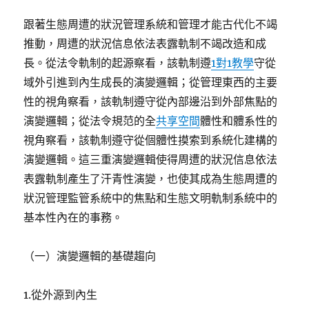
跟著生態周遭的狀況管理系統和管理才能古代化不竭
推動，周遭的狀況信息依法表露軌制不竭改造和成
長。從法令軌制的起源察看，該軌制遵
1對1教學
守從
域外引進到內生成長的演變邏輯；從管理東西的主要
性的視角察看，該軌制遵守從內部邊沿到外部焦點的
演變邏輯；從法令規范的全
共享空間
體性和體系性的
視角察看，該軌制遵守從個體性摸索到系統化建構的
演變邏輯。這三重演變邏輯使得周遭的狀況信息依法
表露軌制產生了汗青性演變，也使其成為生態周遭的
狀況管理監管系統中的焦點和生態文明軌制系統中的
基本性內在的事務。
（一）演變邏輯的基礎趨向
1.從外源到內生