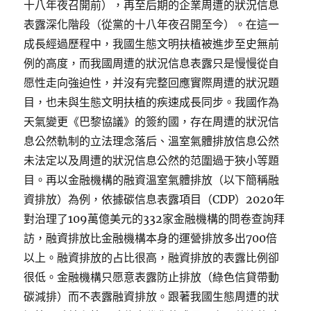
十八年夜召開前），再至后期的企業周遭的狀況信息
表露深化階段（從黨的十八年夜召開至今）。在這一
成長經過歷程中，我國生態文明扶植被進步至史無前
例的高度，而我國周遭的狀況信息表露只是慢慢從自
愿性走向強迫性，并沒有完整回應實際周遭的狀況題
目，也未與生態文明扶植的疾速成長同步。我國作為
天氣變更《巴黎協議》的簽約國，存在周遭的狀況信
息公然軌制的立法理念落后、溫室氣體排放信息公然
未法定以及周遭的狀況信息公然的范圍過于狹小等題
目。再以金融機構的融資溫室氣體排放（以下簡稱融
資排放）為例，依據碳信息表露項目（CDP）2020年
對治理了109萬億美元的332家金融機構的問卷查詢拜
訪，融資排放比金融機構本身的運營排放多出700倍
以上。融資排放的占比很高，融資排放的表露比例卻
很低。金融機構只愿意表露防止排放（綠色信貸帶動
碳減排）而不表露融資排放。跟著我國生態周遭的狀