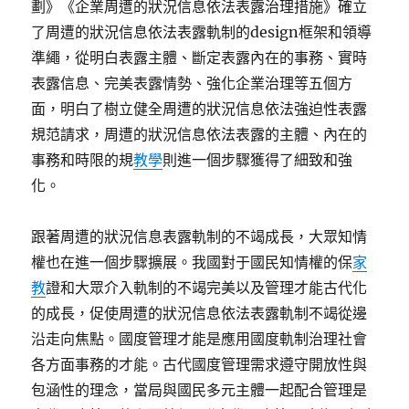
劃》《企業周遭的狀況信息依法表露治理措施》確立
了周遭的狀況信息依法表露軌制的design框架和領導
準繩，從明白表露主體、斷定表露內在的事務、實時
表露信息、完美表露情勢、強化企業治理等五個方
面，明白了樹立健全周遭的狀況信息依法強迫性表露
規范請求，周遭的狀況信息依法表露的主體、內在的
事務和時限的規
教學
則進一個步驟獲得了細致和強
化。
跟著周遭的狀況信息表露軌制的不竭成長，大眾知情
權也在進一個步驟擴展。我國對于國民知情權的保
家
教
證和大眾介入軌制的不竭完美以及管理才能古代化
的成長，促使周遭的狀況信息依法表露軌制不竭從邊
沿走向焦點。國度管理才能是應用國度軌制治理社會
各方面事務的才能。古代國度管理需求遵守開放性與
包涵性的理念，當局與國民多元主體一起配合管理是