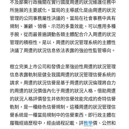
不及鄙棄行政機關在實行國度周遭的狀況維護任務中
所施展的主要感化。當局的主導感化是由周遭的狀況
管理的公同事務屬性決議的。當局在社會事務中具有
規制、兼顧、領導、示范的多重效能，可以應用多種
手腕，從而最普遍調動各類主體配合介入周遭的狀況
管理的積極性。是以，周遭的狀況管理系統的主體性
決議了周遭的狀況信息依法表露的強迫性監管導向。
樹立完美上市公司和發債企業強迫性周遭的狀況管理
信息表露軌制是健全我國周遭的狀況管理信譽系統的
請求。周遭的狀況信譽是基于周遭的狀況倫理將自力
的周遭的狀況價值內化于周遭的狀況人格，借助周遭
的狀況人格評價發生并依附信譽效能完成的奇特信譽
軌制，是一種綠色信譽規制。這種周遭的狀況管理信
譽系統是一種當局規制中的信譽東西，即行政主體在
履職經過歷程中，經由過程記載、評
教學
價、公然和