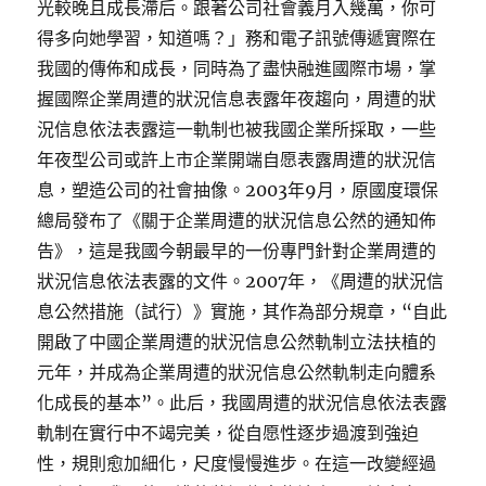
光較晚且成長滯后。跟著公司社會義月入幾萬，你可
得多向她學習，知道嗎？」務和電子訊號傳遞實際在
我國的傳佈和成長，同時為了盡快融進國際市場，掌
握國際企業周遭的狀況信息表露年夜趨向，周遭的狀
況信息依法表露這一軌制也被我國企業所採取，一些
年夜型公司或許上市企業開端自愿表露周遭的狀況信
息，塑造公司的社會抽像。2003年9月，原國度環保
總局發布了《關于企業周遭的狀況信息公然的通知佈
告》，這是我國今朝最早的一份專門針對企業周遭的
狀況信息依法表露的文件。2007年，《周遭的狀況信
息公然措施（試行）》實施，其作為部分規章，“自此
開啟了中國企業周遭的狀況信息公然軌制立法扶植的
元年，并成為企業周遭的狀況信息公然軌制走向體系
化成長的基本”。此后，我國周遭的狀況信息依法表露
軌制在實行中不竭完美，從自愿性逐步過渡到強迫
性，規則愈加細化，尺度慢慢進步。在這一改變經過