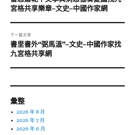
一
宮格共享樂章–文史–中國作家網
導
篇
覽
文
章:
下一篇文章
書里書外“弼馬溫”–文史–中國作家找
下
一
九宮格共享網
篇
文
章:
彙整
2026 年 8 月
2026 年 7 月
2026 年 6 月