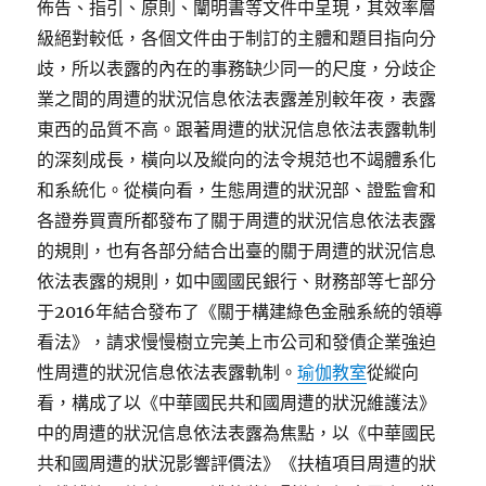
佈告、指引、原則、闡明書等文件中呈現，其效率層
級絕對較低，各個文件由于制訂的主體和題目指向分
歧，所以表露的內在的事務缺少同一的尺度，分歧企
業之間的周遭的狀況信息依法表露差別較年夜，表露
東西的品質不高。跟著周遭的狀況信息依法表露軌制
的深刻成長，橫向以及縱向的法令規范也不竭體系化
和系統化。從橫向看，生態周遭的狀況部、證監會和
各證券買賣所都發布了關于周遭的狀況信息依法表露
的規則，也有各部分結合出臺的關于周遭的狀況信息
依法表露的規則，如中國國民銀行、財務部等七部分
于2016年結合發布了《關于構建綠色金融系統的領導
看法》，請求慢慢樹立完美上市公司和發債企業強迫
性周遭的狀況信息依法表露軌制。
瑜伽教室
從縱向
看，構成了以《中華國民共和國周遭的狀況維護法》
中的周遭的狀況信息依法表露為焦點，以《中華國民
共和國周遭的狀況影響評價法》《扶植項目周遭的狀