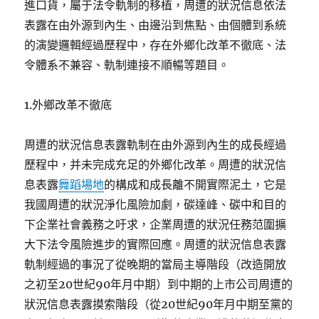
進口貨，屬于法令軌制的移植，周遭的狀況信息依法
表露在由外源到內生、由邊沿到焦點、由個體到系統
的演變邏輯經過歷程中，存在外鄉化改革不徹底、法
令體系不兼容、軌制連接不順暢等題目。
1.外鄉改革不徹底
周遭的狀況信息表露軌制在由外源到內生的成長經過
歷程中，并未完成充足的外鄉化改革。周遭的狀況信
息表露
舞蹈場地
的構成和成長離不開實際泥土，它是
我國周遭的狀況淨化風險加劇，碳達峰、碳中和目的
下企業社會義務之吁求，企業周遭的狀況任務范圍擴
大下法令風險進步的實際回應。周遭的狀況信息表露
軌制經過的事況了從晚期的當局主導階段（改造開放
之初至20世紀90年月中期）到中期的上市公司周遭的
狀況信息表露摸索階段（從20世紀90年月中期至黨的