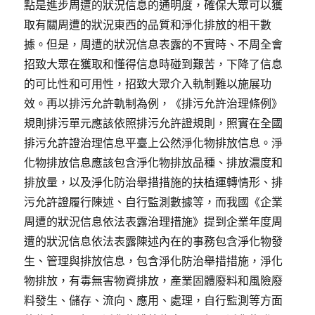
點是進步周遭的狀況信息的通明度，確保大眾可以獲
取有關周遭的狀況東西的品質和淨化排放的相干數
據。但是，周遭的狀況信息表露的不實時、不周全會
招致大眾在獲取和懂得信息時碰到艱苦，下降了信息
的可比性和可用性，招致大眾介入軌制難以施展功
效。再以排污允許軌制為例，《排污允許治理條例》
規則排污單元應該依照排污允許證規則，照實在全國
排污允許證治理信息平臺上公然淨化物排放信息。淨
化物排放信息應該包含淨化物排放品種、排放濃度和
排放量，以及淨化防治舉措措施的扶植運轉情形、排
污允許證履行陳述、自行監測數據等，而我國《企業
周遭的狀況信息依法表露治理措施》提到企業年度周
遭的狀況信息依法表露陳述內在的事務包含淨化物發
生、管理與排放信息，包含淨化防治舉措措施，淨化
物排放，有毒無害物資排放，產業固體廢料和風險廢
料發生、儲存、流向、應用、處理，自行監測等方面