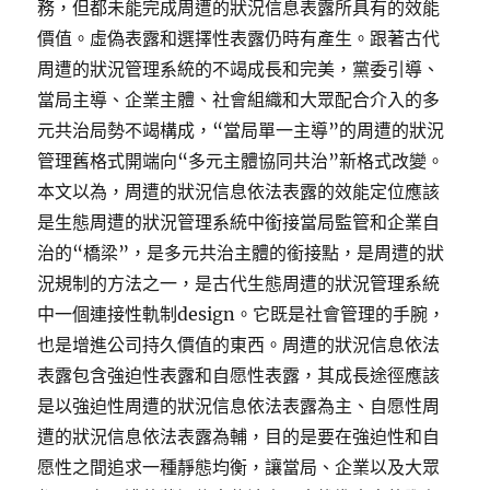
務，但都未能完成周遭的狀況信息表露所具有的效能
價值。虛偽表露和選擇性表露仍時有產生。跟著古代
周遭的狀況管理系統的不竭成長和完美，黨委引導、
當局主導、企業主體、社會組織和大眾配合介入的多
元共治局勢不竭構成，“當局單一主導”的周遭的狀況
管理舊格式開端向“多元主體協同共治”新格式改變。
本文以為，周遭的狀況信息依法表露的效能定位應該
是生態周遭的狀況管理系統中銜接當局監管和企業自
治的“橋梁”，是多元共治主體的銜接點，是周遭的狀
況規制的方法之一，是古代生態周遭的狀況管理系統
中一個連接性軌制design。它既是社會管理的手腕，
也是增進公司持久價值的東西。周遭的狀況信息依法
表露包含強迫性表露和自愿性表露，其成長途徑應該
是以強迫性周遭的狀況信息依法表露為主、自愿性周
遭的狀況信息依法表露為輔，目的是要在強迫性和自
愿性之間追求一種靜態均衡，讓當局、企業以及大眾