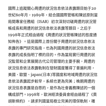
國際上追蹤關心周遭的狀況信息依法表露題目始于20
世紀80年月，1989年，結合國國際管帳和陳述原則當
局間專家任務組（ISAR）初次深刻切磋周遭的狀況管
帳成長和周遭的狀況信息依法表露等題目，之后于
1998年正式經由過程《周遭的狀況管帳陳述的態度通
知佈告》。這是國際上首份關于周遭的狀況信息依法
表露的專門研究指南，也為列國周遭的狀況信息依法
表露的成長指明了標的目的。作為當局實行周遭的狀
況監管和企業展開古代公司管理的主要手腕，周遭的
狀況信息依法表露軌制在發財國度獲得了普遍利用，
美國、歐盟、japan(日本)等國度和地域周遭的狀況信
息依法表露起步較早，系統也更為完美；晚期周遭的
狀況信息表露是自愿的，是作為社會義務陳述的一個
構成部門。1998年，歐洲經濟委員會經由過程了《奧
胡斯條約》，請求列國當局樹立完美的環保軌制，確