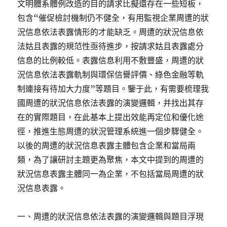
文明體系體例改造的目的請求比擬還存在一些短板，
包含“催促檢討機制仍不健全，有用監視企業周遭的狀
況信息依法表露情形的才能缺乏。周遭的狀況信息依
法姑且表露的規范性亟待進步，按請求姑且表露處分
信息的比例較低。表露信息利用不敷豐盛，周遭的狀
況信息依法表露軌制與環保信譽評價、綠色金融等軌
制連接有待加大力度”等題目。鑒于此，有需要梳理我
國周遭的狀況信息依法表露的演變邏輯，并找出其存
在的實際題目，在此基本上提出效能再定位和優化途
徑，推進生態周遭的狀況管理系統進一個步驟健全。
以後的周遭的狀況信息表露主體包含企業和當局兩
類，為了讓研討主題更為聚焦，本文中提到的周遭的
狀況信息表露主體同一為企業，不包括當局周遭的狀
況信息表露。
一、周遭的狀況信息依法表露的演變邏輯與題目浮現