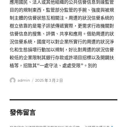
應用國民、法人或其他組織的公共信譽信息到達監管
目的的規制東西，監管部分監管的手腕、強度與被規
制主體的信譽狀態互相關注。周遭的狀況信譽系統的
樹立依靠的是電子訊號傳遞實際，更需求行政機關對
信譽信息的搜集、評價、共享和應用。借助周遭的狀
況信譽系統，國度可以對企業所實行的周遭的狀況淨
化和生態損壞行動加以規制，好比對周遭的狀況信譽
較低的企業限制其銀行存款或許項目招標以及開闢扶
植等，招致其“一處守法、處處受限”。別的
作
發
admin
2025 年 3 月 2 日
者
佈
日
期:
發佈留言