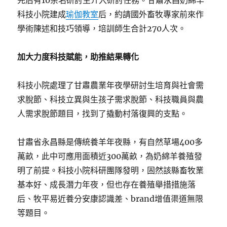
先后有10余名研討生介入研討任務。甘肅永昌奶綿羊
科技小院建成
瑜伽教室
后，約請國外畜牧專家前來作
學術陳述和技巧領導，培訓師生合計270人次。
加大力度科技賦能，助推結果轉化
科技小院處理了甘肅農業年夜學研討生培育與社會需
求脫節、科技立異與生孩子需求脫節、科技職員與農
人需求脫節題目，找到了撬動村落復興的支點。
甘肅省永昌縣是傳統養羊年夜縣，有自然草場400多
萬畝，此中可應用面積近300萬畝，為奶綿羊養殖發
明了前提。科技小院科研團隊發明，固然該縣畜牧業
基本好、成長潛力年夜，但也存在養殖舉措措施落
后、牧平易近養分安康認識差、brand增值渠道無限
等題目。