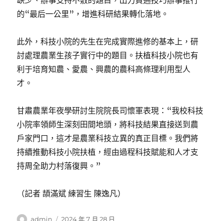
缺少、辦事支持不敷的題目，出力買通技巧辦事推行
的“最后一公里”，增進科研結果轉化落地。
此外，科技小院的先生在完成實際進修的基本上，研
討處理農業生孩子實行中的題目。扶植科技小院也有
利于培育知農、愛農、興農的農科高條理利用型人
才。
甘肅農業年夜學研討生院院長司懷軍表現：“我校科技
小院率領師生深刻田間地頭，將科技結果直接送到農
戶家門口，這才是農業科技立異的真正目標。我們將
持續推動科技小院扶植，經由過程科技賦能和人才支
持周全助力村落復興。”
（記者 頡滿斌 練習生 陳逸凡）
作
發
admin
2024 年 7 月 28 日