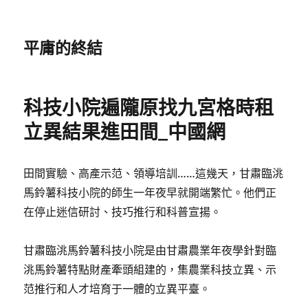
平庸的終結
科技小院遍隴原找九宮格時租
立異結果進田間_中國網
田間實驗、高產示范、領導培訓……這幾天，甘肅臨洮
馬鈴薯科技小院的師生一年夜早就開端繁忙。他們正
在停止迷信研討、技巧推行和科普宣揚。
甘肅臨洮馬鈴薯科技小院是由甘肅農業年夜學針對臨
洮馬鈴薯特點財產牽頭組建的，集農業科技立異、示
范推行和人才培育于一體的立異平臺。