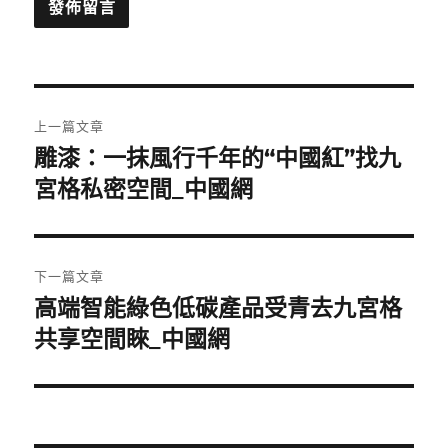
文
上一篇文章
章
雕漆：一抹風行千年的“中國紅”找九
上
一
宮格私密空間_中國網
導
篇
覽
文
章:
下一篇文章
高端智能綠色低碳產品受青去九宮格
下
一
共享空間睞_中國網
篇
文
章: