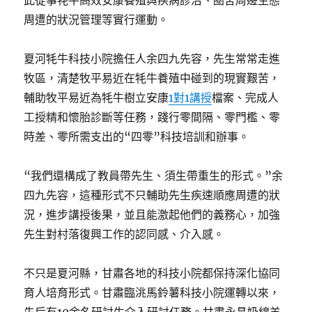
此從事牦牛高效安康養殖與疾病診治、圈舍周邊生態
周遭的狀況管理等實行運動。
夏河牦牛科技小院擔任人余四九先容，先生常常走進
牧區，清楚牧平易近在牦牛養殖中碰到的現實艱苦，
輔助牧平易近為牦牛樹立安康
1對1講授
檔案、完成人
工授精和懷胎診斷等任務，踐行零間隔、零門檻、零
時差、零所需支出的“四零”科技培訓和辦事。
“我們還構成了教員帶先生、須生帶重生的形式。”余
四九先容，這種形式不只輔助先生疾速順應周遭的狀
況，進步講授後果，並且能激起他們的義務心，加強
先生對村落復興工作的認同感、介入感。
不只是夏河縣，甘肅各地的科技小院都保持深化協同
育人培育形式。甘肅臨洮馬鈴薯科技小院運轉以來，