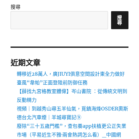
搜尋
搜
尋
近期文章
轉移近28萬人，廣JIUYI俱意空間設計東全力做好
臺風“韋帕”正面登陸前防御任務
【薛找九宮格教室體偉】岑山書院 ：從傳統文明到
反動精力
視頻｜到越秀山尋五羊仙氣，覓鎮海烽OSDER奧斯
德台北汽車煙｜羊城尋寶記⑨
廢除“三十五歲門檻”，查包養app扶植更公正失業
市場（平易近生不雅·兩會熱詞怎么看）_中國網