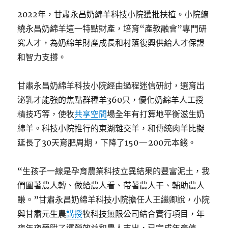
2022年，甘肅永昌奶綿羊科技小院獲批扶植。小院繚
繞永昌奶綿羊這一特點財產，培育“產教融會”專門研
究人才，為奶綿羊財產成長和村落復興供給人才保證
和智力支撐。
甘肅永昌奶綿羊科技小院經由過程迷信研討，選育出
泌乳才能強的焦點群種羊360只，優化奶綿羊人工授
精技巧等，使牧
共享空間
場全年有打算地平衡滋生奶
綿羊。科技小院推行的東湖雜交羊，和傳統肉羊比擬
延長了30天育肥周期，下降了150—200元本錢。
“生孩子一線是孕育農業科技立異結果的豐富泥土，我
們圍著農人轉、做給農人看、帶著農人干、輔助農人
賺。”甘肅永昌奶綿羊科技小院擔任人王繼卿說，小院
與甘肅元生農
講授
牧科技無限公司結合實行項目，年