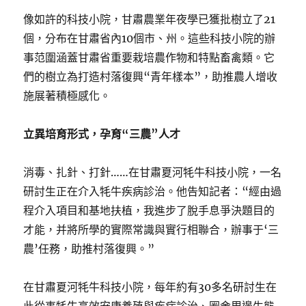
像如許的科技小院，甘肅農業年夜學已獲批樹立了21
個，分布在甘肅省內10個市、州。這些科技小院的辦
事范圍涵蓋甘肅省重要栽培農作物和特點畜禽類。它
們的樹立為打造村落復興“青年樣本”，助推農人增收
施展著積極感化。
立異培育形式，孕育“三農”人才
消毒、扎針、打針……在甘肅夏河牦牛科技小院，一名
研討生正在介入牦牛疾病診治。他告知記者：“經由過
程介入項目和基地扶植，我進步了脫手息爭決題目的
才能，并將所學的實際常識與實行相聯合，辦事于‘三
農’任務，助推村落復興。”
在甘肅夏河牦牛科技小院，每年約有30多名研討生在