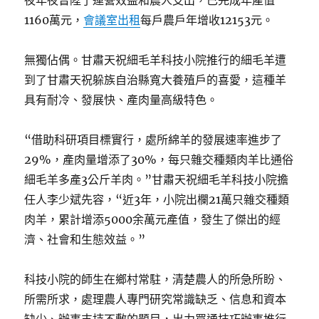
夜年夜晉陞了運營效益和農人支出，已完成年產值
1160萬元，
會議室出租
每戶農戶年增收12153元。
無獨佔偶。甘肅天祝細毛羊科技小院推行的細毛羊遭
到了甘肅天祝躲族自治縣寬大養殖戶的喜愛，這種羊
具有耐冷、發展快、產肉量高級特色。
“借助科研項目標實行，處所綿羊的發展速率進步了
29%，產肉量增添了30%，每只雜交種類肉羊比通俗
細毛羊多產3公斤羊肉。”甘肅天祝細毛羊科技小院擔
任人李少斌先容，“近3年，小院出欄21萬只雜交種類
肉羊，累計增添5000余萬元產值，發生了傑出的經
濟、社會和生態效益。”
科技小院的師生在鄉村常駐，清楚農人的所急所盼、
所需所求，處理農人專門研究常識缺乏、信息和資本