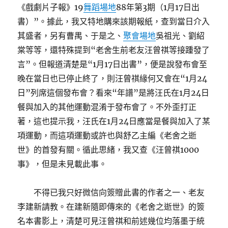
《戲劇片子報》19
舞蹈場地
88年第3期（1月17日出
書）”。據此，我又特地購來該期報紙，查到當日介入
其盛者，另有曹禺、于是之、
聚會場地
吳祖光、劉紹
棠等等，還特殊提到“老舍生前老友汪曾祺等接踵發了
言”。但報道清楚是“1月17日出書”，便是說發布會至
晚在當日也已停止終了，則汪曾祺緣何又會在“1月24
日”列席這個發布會？看來“年譜”是將汪氏在1月24日
餐與加入的其他運動混淆于發布會了。不外歪打正
著，這也提示我，汪氏在1月24日應當是餐與加入了某
項運動，而這項運動或許也與舒乙主編《老舍之逝
世》的首發有關。循此思緒，我又查《汪曾祺1000
事》，但是未見載此事。
不得已我只好微信向簽贈此書的作者之一、老友
李建新請教。在建新隨即傳來的《老舍之逝世》的簽
名本書影上，清楚可見汪曾祺和前述幾位均落墨于統