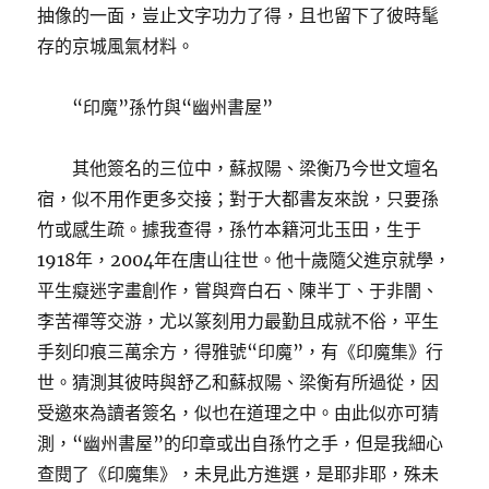
抽像的一面，豈止文字功力了得，且也留下了彼時髦
存的京城風氣材料。
“印魔”孫竹與“幽州書屋”
其他簽名的三位中，蘇叔陽、梁衡乃今世文壇名
宿，似不用作更多交接；對于大都書友來說，只要孫
竹或感生疏。據我查得，孫竹本籍河北玉田，生于
1918年，2004年在唐山往世。他十歲隨父進京就學，
平生癡迷字畫創作，嘗與齊白石、陳半丁、于非闇、
李苦禪等交游，尤以篆刻用力最勤且成就不俗，平生
手刻印痕三萬余方，得雅號“印魔”，有《印魔集》行
世。猜測其彼時與舒乙和蘇叔陽、梁衡有所過從，因
受邀來為讀者簽名，似也在道理之中。由此似亦可猜
測，“幽州書屋”的印章或出自孫竹之手，但是我細心
查閱了《印魔集》，未見此方進選，是耶非耶，殊未