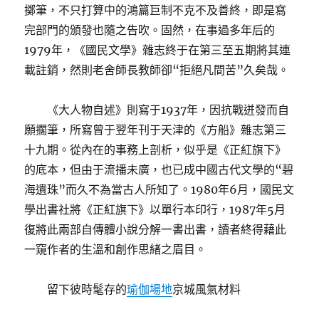
擲筆，不只打算中的鴻篇巨制不克不及善終，即是寫
完部門的頒發也隨之告吹。固然，在事過多年后的
1979年，《國民文學》雜志終于在第三至五期將其連
載註銷，然則老舍師長教師卻“拒絕凡間苦”久矣哉。
《大人物自述》則寫于1937年，因抗戰迸發而自
願擱筆，所寫曾于翌年刊于天津的《方船》雜志第三
十九期。從內在的事務上剖析，似乎是《正紅旗下》
的底本，但由于流播未廣，也已成中國古代文學的“碧
海遺珠”而久不為當古人所知了。1980年6月，國民文
學出書社將《正紅旗下》以單行本印行，1987年5月
復將此兩部自傳體小說分解一書出書，讀者終得藉此
一窺作者的生溫和創作思緒之眉目。
留下彼時髦存的
瑜伽場地
京城風氣材料