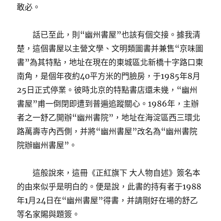
敢必。
話已至此，則“幽州書屋”也該有個交接。據我清
楚，這個書屋以主營文學、文明類圖書并兼售“京味圖
書”為其特點，地址在現在的東城區北新橋十字路口東
南角，是個年夜約40平方米的門臉房，于1985年8月
25日正式停業。彼時北京的特點書店還未幾，“幽州
書屋”甫一倒閉即遭到普遍追蹤關心。1986年，主辦
者之一舒乙開辦“幽州書院”，地址在海淀區西三環北
路萬壽寺內西側，并將“幽州書屋”改名為“幽州書院
院辦幽州書屋”。
這般說來，這冊《正紅旗下 大人物自述》簽名本
的由來似乎是明白的。便是說，此書的持有者于1988
年1月24日在“幽州書屋”得書，并請剛好在場的舒乙
等名家賜與題簽。