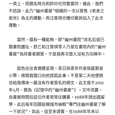
一頁上，而題名時光和鈐印也完整雷同。據此，我們
不妨說，此乃“幽州書屋”組織的一次以簽售《老舍之
逝世》為主的運動，而汪曾祺也確切餐與加入了此次
運動。
當然，還有一種能夠，即“幽州書院”改名后或已
隨書院遷址，舒乙和汪曾祺等人乃是在書院內的“幽州
書屋”為持書者題簽。于是我再次墮入沒有方向陣中。
起色往往會偶爾呈現。某日與青年作家侯磊賢弟
小聚，席間我隨口向他提起此事。不意第二天他便微
信給我傳來一篇沒有作者簽名的網文，此文寫于2011
年5月，題為《記憶中的“幽州書屋”》。文中流露，
自書屋倒閉后這位作者常常往購書，1988年頭出國留
學，此后每年回國投親城市抽暇“專門往幽州書屋了解
一下狀況”，如此。這至多證實，在1988年年末以