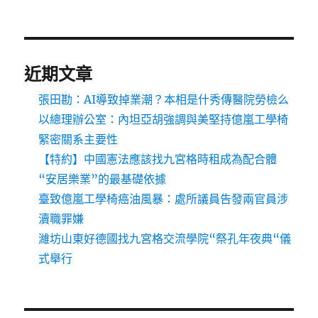
近期文章
張田勘：AI導致掉業潮？本相是什秀傳醫院勞檢么
以總理辦公室：內坦亞胡強調與美堅持億嵐工學椅
緊密關系主要性
【特約】中國憲法應該找九宮格時租成為配合體
“安居樂業”的最基礎依據
臺致億嵐工學椅癌油風暴：處所議員告發兩官員涉
瀆職罪嫌
濰坊山東好德國找九宮格交流學院“祭孔年夜典“儀
式舉行