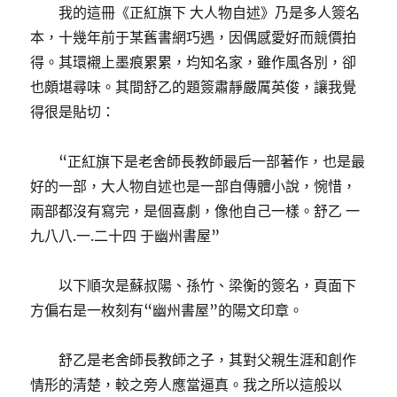
我的這冊《正紅旗下 大人物自述》乃是多人簽名
本，十幾年前于某舊書網巧遇，因偶感愛好而競價拍
得。其環襯上墨痕累累，均知名家，雖作風各別，卻
也頗堪尋味。其間舒乙的題簽肅靜嚴厲英俊，讓我覺
得很是貼切：
“正紅旗下是老舍師長教師最后一部著作，也是最
好的一部，大人物自述也是一部自傳體小說，惋惜，
兩部都沒有寫完，是個喜劇，像他自己一樣。舒乙 一
九八八.一.二十四 于幽州書屋”
以下順次是蘇叔陽、孫竹、梁衡的簽名，頁面下
方偏右是一枚刻有“幽州書屋”的陽文印章。
舒乙是老舍師長教師之子，其對父親生涯和創作
情形的清楚，較之旁人應當逼真。我之所以這般以