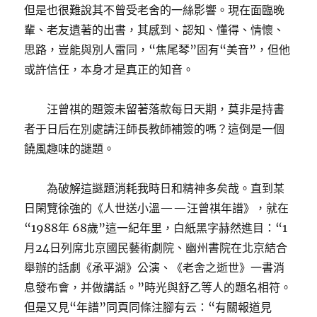
但是也很難說其不曾受老舍的一絲影響。現在面臨晚
輩、老友遺著的出書，其感到、認知、懂得、情懷、
思路，豈能與別人雷同，“焦尾琴”固有“美音”，但他
或許信任，本身才是真正的知音。
汪曾祺的題簽未留著落款每日天期，莫非是持書
者于日后在別處請汪師長教師補簽的嗎？這倒是一個
饒風趣味的謎題。
為破解這謎題消耗我時日和精神多矣哉。直到某
日閑覽徐強的《人世送小溫——汪曾祺年譜》，就在
“1988年 68歲”這一紀年里，白紙黑字赫然進目：“1
月24日列席北京國民藝術劇院、幽州書院在北京結合
舉辦的話劇《承平湖》公演、《老舍之逝世》一書消
息發布會，并做講話。”時光與舒乙等人的題名相符。
但是又見“年譜”同頁同條注腳有云：“有關報道見