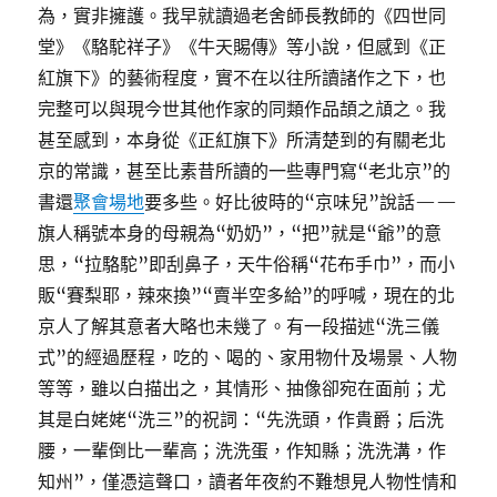
為，實非擁護。我早就讀過老舍師長教師的《四世同
堂》《駱駝祥子》《牛天賜傳》等小說，但感到《正
紅旗下》的藝術程度，實不在以往所讀諸作之下，也
完整可以與現今世其他作家的同類作品頡之頏之。我
甚至感到，本身從《正紅旗下》所清楚到的有關老北
京的常識，甚至比素昔所讀的一些專門寫“老北京”的
書還
聚會場地
要多些。好比彼時的“京味兒”說話——
旗人稱號本身的母親為“奶奶”，“把”就是“爺”的意
思，“拉駱駝”即刮鼻子，天牛俗稱“花布手巾”，而小
販“賽梨耶，辣來換”“賣半空多給”的呼喊，現在的北
京人了解其意者大略也未幾了。有一段描述“洗三儀
式”的經過歷程，吃的、喝的、家用物什及場景、人物
等等，雖以白描出之，其情形、抽像卻宛在面前；尤
其是白姥姥“洗三”的祝詞：“先洗頭，作貴爵；后洗
腰，一輩倒比一輩高；洗洗蛋，作知縣；洗洗溝，作
知州”，僅憑這聲口，讀者年夜約不難想見人物性情和