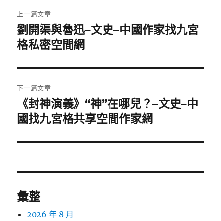
文
上一篇文章
章
劉開渠與魯迅–文史–中國作家找九宮
上
一
格私密空間網
導
篇
覽
文
章:
下一篇文章
《封神演義》“神”在哪兒？–文史–中
下
一
國找九宮格共享空間作家網
篇
文
章:
彙整
2026 年 8 月