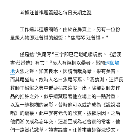
考據汪曾祺題簽題名每日天期之謎
工作遠非這般簡略。由於在扉頁上，另有一位份
量級人物即汪曾祺的題簽：“焦尾琴 汪曾祺。”
僅是這“焦尾琴”三字即已足堪咀嚼玩索。《后漢
書·蔡邕傳》有言：“吳人有燒桐以爨者，邕聞
瑜伽場
地
火烈之聲。知其良木，因請而裁為琴，果有美音，
而其尾猶焦，故時人名曰焦尾琴焉。”我猜測，汪師長
教師于紛挐之典中偏要拈來這般一出，除卻對師友作
品的推許之外，似乎還藏匿著他立場上的一點矜重，
以及一絲模糊的身影。昔時他可以或許成為《說說唱
唱》的編纂，此中就有老舍的欣賞、拔擢原因。之后
他們漸次成為忘年交，汪甚至成為老舍家的常客，他
們一路賞花識草，談書論畫。汪曾祺雖師從沈從文，