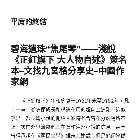
平庸的終結
碧海遺珠“焦尾琴”——淺說
《正紅旗下 大人物自述》簽名
本–文找九宮格分享史–中國作
家網
《正紅旗下》年夜約寫于1961年末至1962年，凡
十一章，從情節成長和構造布局的趨向上猜測，這似
乎是一部長篇小說的開始。彼時老舍曾在分歧場所不
止一次向外界流露他正在寫作這部小說的信息，甚至
曾經承諾在《國民文學》雜志上連載；但是他卻猝然