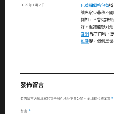
者
發
2025 年 1 月 2 日
包養網價格
包養
道
佈
讓席家少爺移不開
日
例如，不警惕讓她p
期:
好。但誰能想到她
養網
鬆了口吻，想
包養
響，但倒是世
發佈留言
發佈留言必須填寫的電子郵件地址不會公開。
必填欄位標示為
*
留言
*