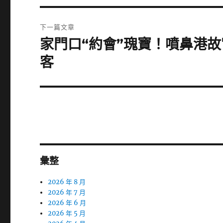
篇
覽
文
下一篇文章
章:
家門口“約會”瑰寶！噴鼻港
下
一
客
篇
文
章:
彙整
2026 年 8 月
2026 年 7 月
2026 年 6 月
2026 年 5 月