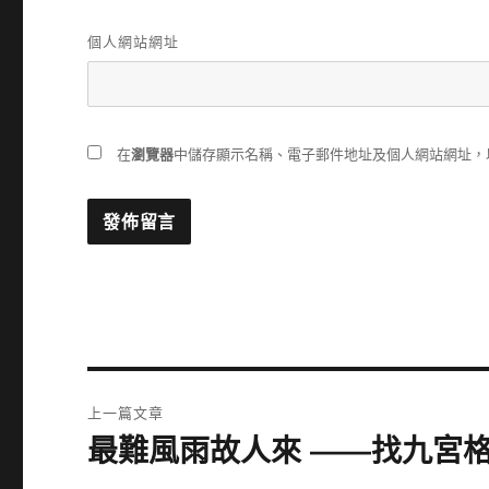
個人網站網址
在
瀏覽器
中儲存顯示名稱、電子郵件地址及個人網站網址，
文
上一篇文章
章
最難風雨故人來 ——找九宮
上
一
導