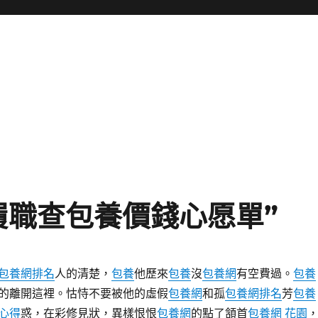
履職查包養價錢心愿單”
包養網排名
人的清楚，
包養
他歷來
包養
沒
包養網
有空費過。
包養
的離開這裡。怙恃不要被他的虛假
包養網
和孤
包養網排名
芳
包養
心得
惑，在彩修見狀，異樣恨恨
包養網
的點了頷首
包養網 花園