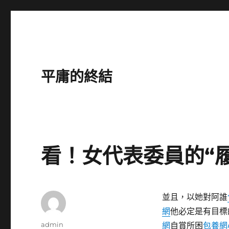
平庸的終結
看！女代表委員的“
並且，以她對阿誰
網
他必定是有目標
作
admin
網
自賞所困
包養網