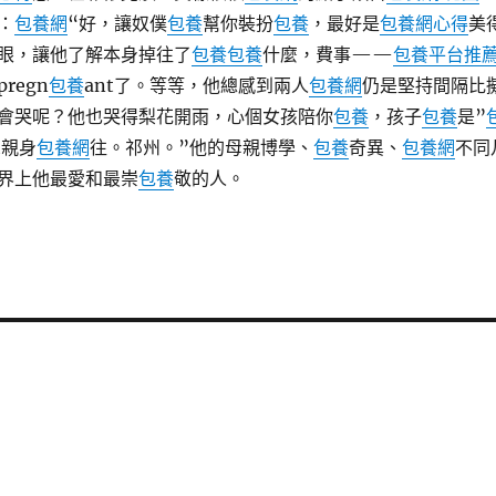
：
包養網
“好，讓奴僕
包養
幫你裝扮
包養
，最好是
包養網心得
美
眼，讓他了解本身掉往了
包養
包養
什麼，費事——
包養平台推
regn
包養
ant了。等等，他總感到兩人
包養網
仍是堅持間隔比
會哭呢？他也哭得梨花開雨，心個女孩陪你
包養
，孩子
包養
是”
親身
包養網
往。祁州。”他的母親博學、
包養
奇異、
包養網
不同
界上他最愛和最崇
包養
敬的人。