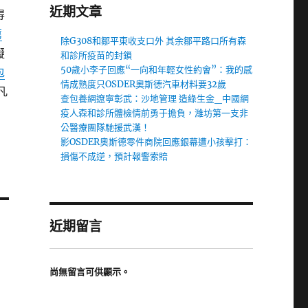
近期文章
得
薦
除G308和鄒平東收支口外 其余鄒平路口所有森
擬
和診所疫苗的封鎖
50歲小李子回應“一向和年輕女性約會”：我的感
包
情成熟度只OSDER奧斯德汽車材料要32歲
凡
查包養網遼寧彰武：沙地管理 造綠生金_中國網
疫人森和診所體檢情前勇于擔負，濰坊第一支非
公醫療團隊馳援武漢！
影OSDER奧斯德零件商院回應銀幕遭小孩擊打：
損傷不成逆，預計報警索賠
近期留言
尚無留言可供顯示。