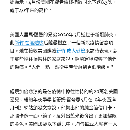
據顯示，4月份美國花費者價錢指數同比下跌8.3%，
處于40年來的高位。
美國人里馬·薩曼的兄弟2020年5月逝世于新冠肺炎，
此
新竹 在職體檢
后薩曼樹立了一個新冠疫情留念項
目。她在接收美國媒體
新竹 成人健檢
采訪時表現，對
于那些掉往頂梁柱的家庭來說，經濟窘境減輕了他們
的傷痛。“人們一點一點從中產滑落到更低階級。”
處境加倍悲涼的是在疫情中掉往怙恃的約20萬名美國
孤兒。紐約年夜學學者蒂姆·雷夸思4月在《年夜西洋
月刊》網站頒發文章說，他掏出他的純金箔信用卡，
那張卡像一面小鏡子，反射出藍光後發出了更加耀眼
的金色。美國18歲以下孤兒中，均勻每12人就有一人