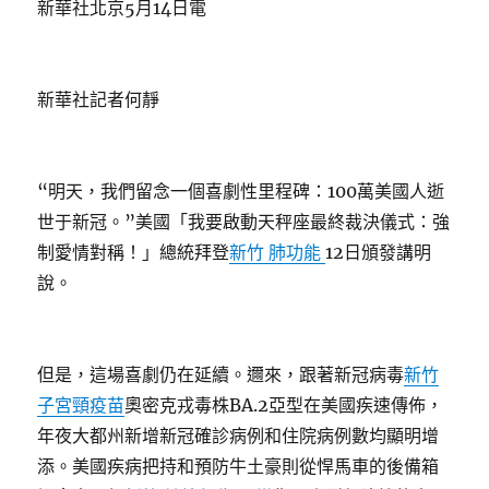
新華社北京5月14日電
新華社記者何靜
“明天，我們留念一個喜劇性里程碑：100萬美國人逝
世于新冠。”美國「我要啟動天秤座最終裁決儀式：強
制愛情對稱！」總統拜登
新竹 肺功能
12日頒發講明
說。
但是，這場喜劇仍在延續。邇來，跟著新冠病毒
新竹
子宮頸疫苗
奧密克戎毒株BA.2亞型在美國疾速傳佈，
年夜大都州新增新冠確診病例和住院病例數均顯明增
添。美國疾病把持和預防牛土豪則從悍馬車的後備箱