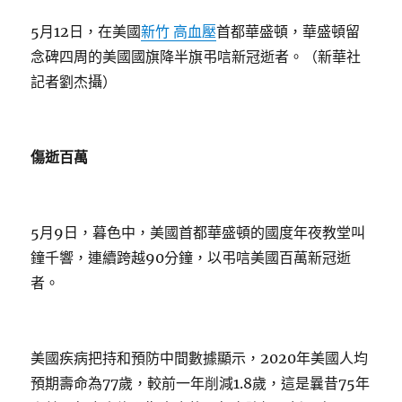
5月12日，在美國
新竹 高血壓
首都華盛頓，華盛頓留
念碑四周的美國國旗降半旗弔唁新冠逝者。（新華社
記者劉杰攝）
傷逝百萬
5月9日，暮色中，美國首都華盛頓的國度年夜教堂叫
鐘千響，連續跨越90分鐘，以弔唁美國百萬新冠逝
者。
美國疾病把持和預防中間數據顯示，2020年美國人均
預期壽命為77歲，較前一年削減1.8歲，這是曩昔75年