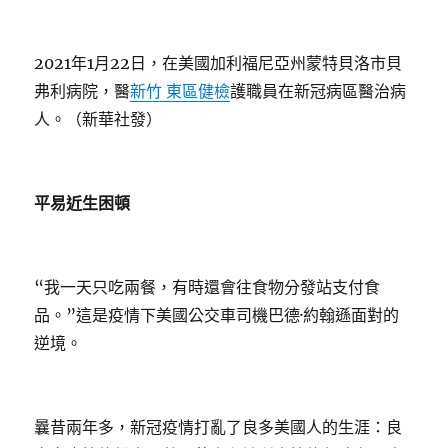
2021年1月22日，在美國加利福尼亞州蒙特貝洛市貝
弗利病院，醫
新竹 東區健檢
護職員在新冠病區醫治病
人。（新華社發）
平易近生困頓
“我一天只吃兩餐，有時還會往食物分發站支付食
品。”這是疫情下美國公交車司機巴德·約翰遜面對的
逆境。
曩昔兩年多，新冠疫情打亂了良多美國人的生涯：良