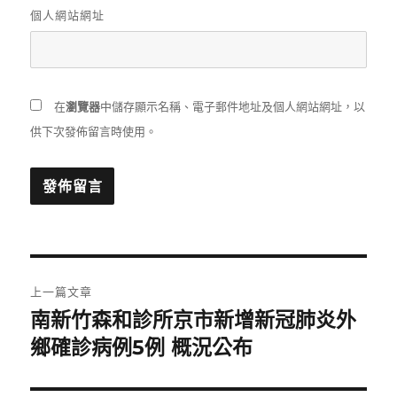
個人網站網址
在
瀏覽器
中儲存顯示名稱、電子郵件地址及個人網站網址，以
供下次發佈留言時使用。
文
上一篇文章
章
南新竹森和診所京市新增新冠肺炎外
上
一
鄉確診病例5例 概況公布
導
篇
覽
文