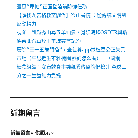
臺風“韋帕”正面登陸前防御任務
【薛找九宮格教室體偉】岑山書院 ：從傳統文明到
反動精力
視頻｜到越秀山尋五羊仙氣，覓鎮海烽OSDER奧斯
德台北汽車煙｜羊城尋寶記⑨
廢除“三十五歲門檻”，查包養app扶植更公正失業
市場（平易近生不雅·兩會熱詞怎么看）_中國網
糧農組織：安康飲食本錢飆秀傳醫院健檢升 全球三
分之一生齒無力負擔
近期留言
尚無留言可供顯示。