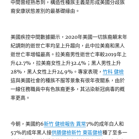
中間曾經熟悉到，構造性種族主義是形成美國分歧族
裔安康狀態差別的最基礎緣由。
美國疾控中間數據顯示，2020年美國一切族裔顛末年
紀調劑的逝世亡率均呈上升趨向，此中拉美裔和黑人
逝世亡率增幅最高。拉美裔男性逝世亡率較2019年上
升42.7%，拉美裔女性上升32.4%；黑人男性上升
28%，黑人女性上升24.9%。專家表現，
竹科 健檢
這與美國社會的種族不服等景象有很年夜關系，由於
一線任務職員中有色族裔更多，其沾染新冠病毒的概
率更高。
今朝，美國約6
新竹 健檢報告 異常
7%的成年白人和
57%的成年黑人接
供膳健檢
新竹 東區健檢
種了至多一