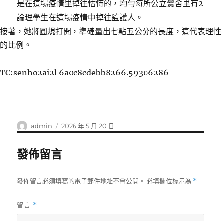
是在這場疫情里掉往怙恃的，均勻每所公立黌舍里有2
論理學生在這場疫情中掉往監護人。
接著，她將圓規打開，準確量出七點五公分的長度，這代表理性
的比例。
TC:senho2ai2l 6a0c8cdebb8266.59306286
作
發
admin
2026 年 5 月 20 日
者
佈
日
發佈留言
期:
發佈留言必須填寫的電子郵件地址不會公開。
必填欄位標示為
*
留言
*