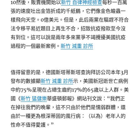
10然後，販賣機開始以
新竹 自律神經檢查
每秒一百萬
張的速度吐出金箔折成的千紙鶴，它們像金色蝗蟲一
樣飛向天空。0億美元。但是，此后兩黨在驅趕不符合
法令移平易近題目上再生不合，招致抗疫撥款至今沒
有到位。這可以說是兩年多來黨爭不竭攪擾美國抗疫
過程的一個最新案例。
新竹 減重 診所
值得留意的是，德國斯塔蒂斯塔查詢拜訪公司本年3月
發布的數據顯
新竹 減重 診所
示，美國新冠逝世亡病例
中約75%呈現在占總生齒約17%的65歲以上人群。美
國《
新竹 猛健樂
華盛頓郵報》網站刊文說：“我們正
在掉往我們的晚輩，這不只由於他們是懦弱群體，還
由於一種更為根深蒂固的風行病：（以為）老年人的
性命不值得愛護。”