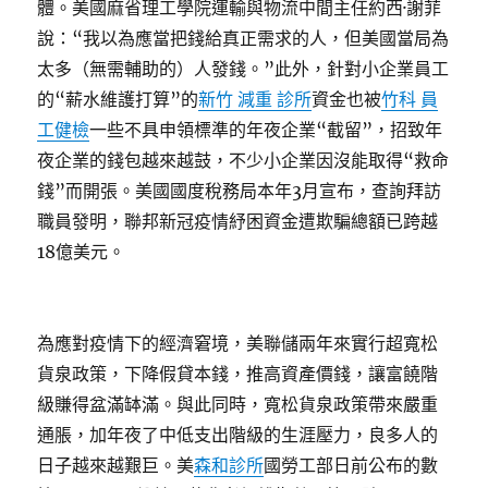
體。美國麻省理工學院運輸與物流中間主任約西·謝菲
說：“我以為應當把錢給真正需求的人，但美國當局為
太多（無需輔助的）人發錢。”此外，針對小企業員工
的“薪水維護打算”的
新竹 減重 診所
資金也被
竹科 員
工健檢
一些不具申領標準的年夜企業“截留”，招致年
夜企業的錢包越來越鼓，不少小企業因沒能取得“救命
錢”而開張。美國國度稅務局本年3月宣布，查詢拜訪
職員發明，聯邦新冠疫情紓困資金遭欺騙總額已跨越
18億美元。
為應對疫情下的經濟窘境，美聯儲兩年來實行超寬松
貨泉政策，下降假貸本錢，推高資產價錢，讓富饒階
級賺得盆滿缽滿。與此同時，寬松貨泉政策帶來嚴重
通脹，加年夜了中低支出階級的生涯壓力，良多人的
日子越來越艱巨。美
森和診所
國勞工部日前公布的數