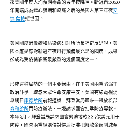
來美國年度人均預期壽命的最年夜降幅。新冠自2020
年開端成為繼心臟病和癌癥之后的美國人第三年夜
安
慎 健檢
逝世因。
美國國度過敏癥和沾染病研討所所長福奇反思說，美
國本應是應對新冠年夜風行預備最充足的國度，成果
卻成為受疫情影響最嚴重的幾個國度之一。
形成這種局勢的一個主要緣由，在于美國兩黨陷溺于
政治斗爭，疏忽大眾性命安康平安。美國有線電視消
息網日
康德診所
前報道說，拜登當局邇來一邊放松部
森和診所
門防疫辦法，一邊請求國會批準防疫專款。
本年3月，拜登當局請求國會緊迫撥款225億美元用于
防疫，國會兩黨經還價討價后批准把撥款金額削減至