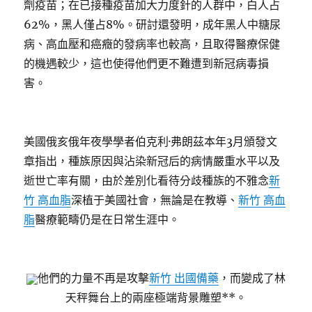
劑疫苗；在已接種疫苗加大力度針的人群中，白人占
62%，黑人僅占8%。研討還發明，成年黑人中糖尿
病、高血壓和癌癥的發病率也較高，且取得醫療保健
的機遇較少，這也使得他們更不難遭到新冠病毒損
害。
美國俄亥俄年夜學學者伯克利·弗朗茲本年3月頒發文
章指出，種族原因與沾染新冠后的病情嚴重水平以及
逝世亡率有關，由於差別化看待分歧種族的不雅念
新
竹 高血脂
深植于美國社會，無論是在教導、
新竹 高血
脂
醫療範疇仍是在日常生涯中。
他們的力量不再是攻擊
新竹 出國備藥
，而變成了林
天秤舞台上的兩座極端背景雕塑**。