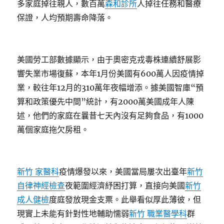
多家庭掉往親人，數百萬
森和診所
人掉往任務和醫療
保證，人均預期壽命降落。
美國勞工部數據顯示，由于奧密克戎毒株連續舒展影
響失業市場復蘇，本年1月份美國有600萬人因疫情掉
業，較往年12月的310萬年夜幅增添。據美國智庫“預
算和政策優先中間”統計，有2000萬美國成年人陳
述，他們的家庭在曩昔七天內沒有足夠食品，有1000
萬個家庭拖欠房租。
新竹 家醫科
疫情爆發以來，美國當局屢次出臺年
新竹
自律神經檢查
夜範圍經濟紓困打算，直接向美國
新竹
成人健檢
度庭發放現金支票。此舉看似厚此薄彼，但
現實上未能有針對性地輔助懦弱
新竹 職業醫學科
群