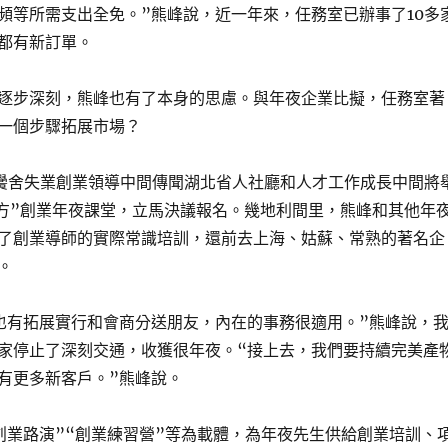
頻等所需支出全免。”熊峰說，近一年來，任務室已辦事了10多
都有新訂單。
逐步深刻，熊峰也有了本身的思慮。與年夜企業比擬，任務室著
一個步驟拓展市場？
黌舍失業創業領導中間傳聞湖北省人社廳和人才工作成長中間將
建方”創業年夜課堂，立馬決議報名。幾地利間里，熊峰和其他年
了創業導師的實際常識培訓，還前去上海、姑蘇、常熟的著名企
。
也有拓展實行和會商分送朋友，內在的事務很適用。”熊峰說，
家停止了深刻交通，收獲很年夜。“接上去，我們要持續完美產
有更多新客戶。”熊峰說。
創業路演”“創業練習營”等為載體，為年夜先生供給創業培訓、