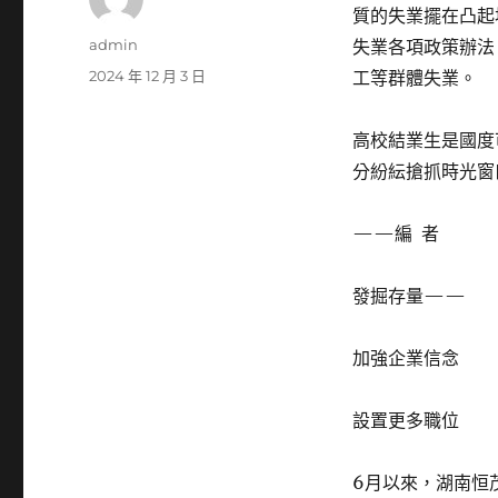
質的失業擺在凸起
作
admin
失業各項政策辦法
者
發
2024 年 12 月 3 日
工等群體失業。
佈
日
高校結業生是國度
期:
分紛紜搶抓時光窗
——編 者
發掘存量——
加強企業信念
設置更多職位
6月以來，湖南恒