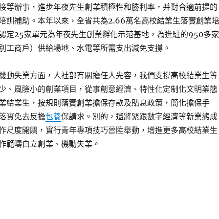
接等辦事，進步年夜先生創業積極性和勝利率，并對合適前提的
培訓補助。本年以來，全省共為2.66萬名高校結業生落實創業
認定25家單元為年夜先生創業孵化示范基地，為進駐的950多家
別工商戶）供給場地、水電等所需支出減免支撐。
機動失業方面，人社部有關擔任人先容，我們支撐高校結業生等
少、風險小的創業項目，從事創意經濟、特性化定制化文明業態
業結業生，按規則落實創業擔保存款及貼息政策，簡化擔保手
落實免去反擔
包養
保請求。別的，還將緊跟數字經濟等新業態成
作尺度開闢，實行青年專項技巧晉陞舉動，增進更多高校結業生
作範疇自立創業、機動失業。