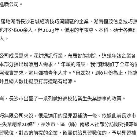
進職公司。
年才落地湖南長沙看城經濟技巧開闢區的企業，湖南恒茂信息技巧
也不外800余人，但2023年，僱用的年夜專、本科、碩士各條
1人。
公司成長需求。深耕通訊行業，布局智能制造，這幾年該企業各
本部分提出增添用人需求。“年頭的時辰，我們就制訂了全年的
照現實需求，逐月彌補青年人才。”曾磊說，到6月份為止，招
并且總人數比擬原打算還略有增添。
崗，長沙市出臺了一系列做好高校結業生失業辦事的政策。
巧無限公司來說，很是適用的是見習補助一條。依據此前長沙市
生失業創業20條”，長沙市、區（縣）兩級人社部分訪問對接轄
習職位，對合適前提的企業，確實供給見習職位的，予以見習補