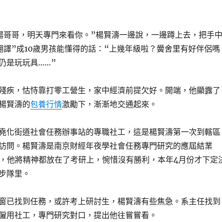
楊哥哥，明天專門來看你。”楊賢濤一邊說，一邊蹲上去，把手
翻譯”成10歲男孩能懂得的話：“上幾年級啦？黌舍里有好伴侶嗎
仍是玩玩具……”
殘疾，怙恃靠打零工營生，家中經濟前提欠好。開端，他顯露了
楊賢濤的
包養行情
激勵下，漸漸地交通起來。
堯化街道社會任務辦事站的專職社工，這是楊賢濤第一次到轄區
訪問。楊賢濤是南京財經年夜學社會任務專門研究的應屆結業
前，他將精神都放在了考研上，惋惜沒有勝利，本年4月份才下定
步隊里。
窗已找到任務，或許考上研討生，楊賢濤有些焦急。系主任找到
僱用社工，專門研究對口，提出他往嘗嘗看。