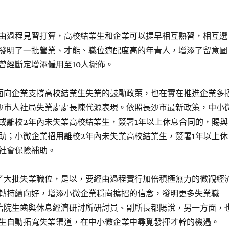
由過程見習打算，高校結業生和企業可以提早相互熟習，相互選
發明了一批營業、才能、職位適配度高的年青人，增添了留意圖
曾經斷定增添僱用至10人擺佈。
面向企業支撐高校結業生失業的鼓勵政策，也在實在推進企業多
沙市人社局失業處處長陳代源表現。依照長沙市最新政策，中小
或離校2年內未失業高校結業生，簽署1年以上休息合同的，賜與
助；小微企業招用離校2年內未失業高校結業生，簽署1年以上休
社會保險補助。
了大批失業職位，是以，要經由過程實行加倍積極無力的微觀經
轉持續向好，增添小微企業穩崗擴招的信念，發明更多失業職
信院生齒與休息經濟研討所研討員、副所長都陽說，另一方面，
生自動拓寬失業渠道，在中小微企業中尋覓發揮才幹的機遇。