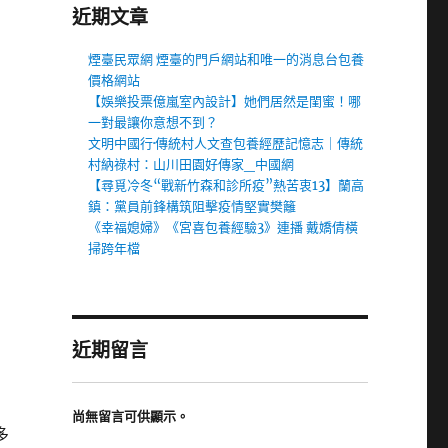
近期文章
煙臺民眾網 煙臺的門戶網站和唯一的消息台包養
價格網站
【娛樂投票億嵐室內設計】她們居然是閨蜜！哪
一對最讓你意想不到？
文明中國行·傳統村人文查包養經歷記憶志｜傳統
村納祿村：山川田園好傳家_中國網
【尋覓冷冬“戰新竹森和診所疫”熱苦衷13】蘭高
鎮：黨員前鋒構筑阻擊疫情堅實樊籬
《幸福媳婦》《宮喜包養經驗3》連播 戴嬌倩橫
掃跨年檔
近期留言
尚無留言可供顯示。
多