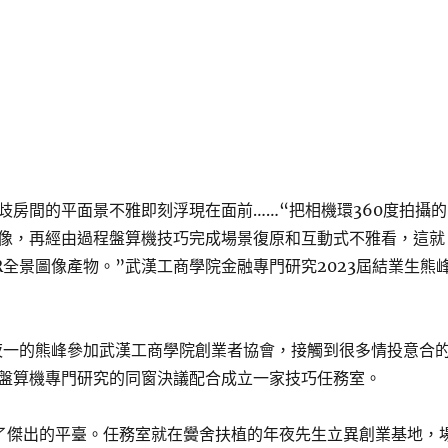
歧房間的平面景不雅即刻浮現在面前……“把相機環360度拍攝的
像，再經由過程盤算機技巧完成場景復原和互動式不雅看，這就
R全景圖像產物。”武漢工商學院金融專門研究2023屆結業生熊
年夜一的熊峰參加武漢工商學院創業者協會，接觸到很多情投意合
盤算機專門研究的同窗決議配合成立一家技巧任務室。
了傑出的平臺。任務室就在黌舍扶植的年夜先生立異創業基地，