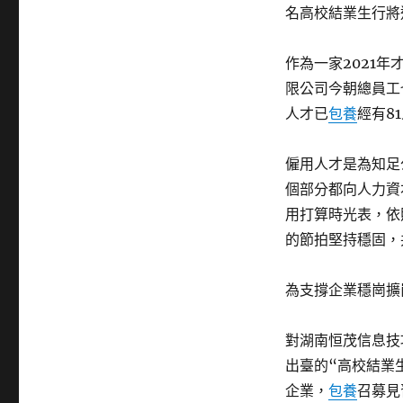
名高校結業生行將
作為一家2021
限公司今朝總員工
人才已
包養
經有8
僱用人才是為知足
個部分都向人力資
用打算時光表，依
的節拍堅持穩固，
為支撐企業穩崗擴
對湖南恒茂信息技
出臺的“高校結業
企業，
包養
召募見