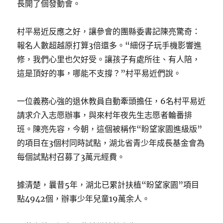
長開了個發動會。
村平易近反應之好，讓參會的團縣委書記陳亮驚奇：
報名人數超越原打算3倍還多。“細伢子玩手機影響進
修，我們心里也欠好受。讓孩子有處所往、有人陪，
這是頂好的事，哪能不支撐？”村平易近們說。
一位義務心強的退休教員自動牽頭擔任，6名村平易近
請求介入志愿辦事，與來村年夜先生志愿者輪番排
班。陳亮先容，今朝，這個被稱作“盼望家園進級版”
的項目在3個村同時試點，湖北省青少年成長基金會為
每個試點村召募了3萬元經費。
據清楚，曩昔5年，湖北已累計扶植“盼望家園”項目
點4942個，辦事少年兒童19萬余人。