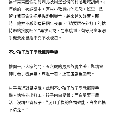
易卓常常趁假期到湖北及周邊省份的村落地域調研。5
年前的一次調研中，有村小教員向他埋怨，班里一些
留守兒童偷偷把手機帶到黌舍，越來越欠好管。那
時，他并不感到這是個年夜事，“總要跟在外打工的怙
恃聯絡接觸吧？”再次到訪，易卓感到，留守兒童陷溺
手機景象曾經不克不及疏忽。
不少孩子放了學就擺弄手機
推開一戶人家的門，五六歲的男孩盤腿坐著，聚精會
神盯著手機屏幕，靠近一看，正在游戲里鏖戰。
村平易近對易卓說，此刻不少孩子放了學就擺弄手
機。怙恃外出打工，孩子由白叟管；而白叟要干農
活，沒精神管孩子，“況且手機的各類效能，白叟也搞
不清楚。”