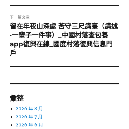
覽
文
章:
下一篇文章
留在年夜山深處 苦守三尺講臺（講述
下
一
·一輩子一件事）_中國村落查包養
篇
app復興在線_國度村落復興信息門
文
戶
章:
彙整
2026 年 8 月
2026 年 7 月
2026 年 6 月