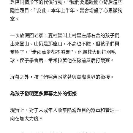
乏陪同情形下的代償行動，“我們要追蹤關心背后這些
隱性題目。”為此，本年上半年，黌舍增設了心思徵詢
室。
一次放假回老家，夏柱智叫上村里左鄰右舍的孩子們
出來登山。山仍是那座山，不高也不險，但孩子們興
奮極了，“走兩萬步都不喊累”。他還教大師打羽毛
球，侄子學會后，常常拉著他在房前屋后打競賽。
屏幕之外，孩子們照舊盼望著與實際世界的銜接。
為孩子發明更多屏幕之外的銜接
現實上，對于未成年人收集陷溺題目的器重和管理一
向在加大力度。