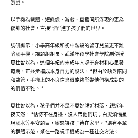
游戲。
以手機為載體，短錄像、游戲、直播間所浮現的更為
復雜的社會，直接“涌”進了孩子們的世界。
調研顯示，小學高年級和初中階段的留守兒童更不難
陷溺手機。課題組組長、武漢年夜學社會學院副傳授
夏柱智以為，這個年紀的未成年人處于身材和心思發
育期，正逐步構成本身自力的設法，“但由於缺乏陪同
和監管，手機上的不良信息很能夠影響他們構成對的
的價值不雅。”
夏柱智以為，孩子們并不是不愛好親近村落、親近年
夜天然，“怙恃不在身邊，沒人帶他們玩；白叟煩惱呈
現溺水等平安題目，寧愿讓孩子待在家里。”還有平輩
的群體示范，聚在一路玩手機成為一種社交方法。