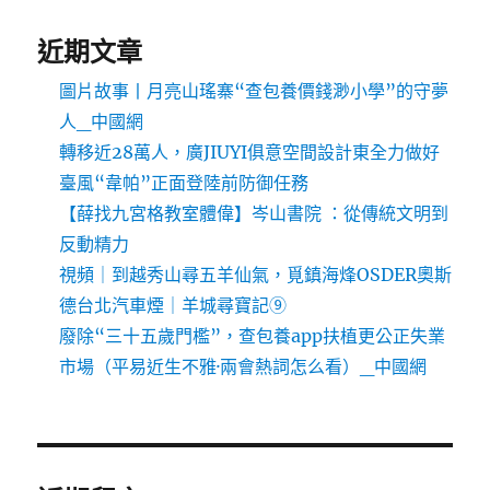
近期文章
圖片故事丨月亮山瑤寨“查包養價錢渺小學”的守夢
人_中國網
轉移近28萬人，廣JIUYI俱意空間設計東全力做好
臺風“韋帕”正面登陸前防御任務
【薛找九宮格教室體偉】岑山書院 ：從傳統文明到
反動精力
視頻｜到越秀山尋五羊仙氣，覓鎮海烽OSDER奧斯
德台北汽車煙｜羊城尋寶記⑨
廢除“三十五歲門檻”，查包養app扶植更公正失業
市場（平易近生不雅·兩會熱詞怎么看）_中國網