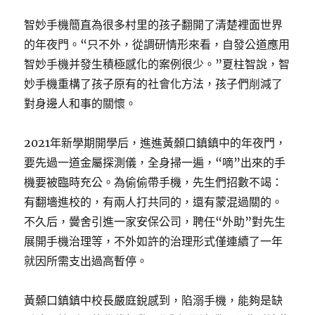
智妙手機簡直為很多村里的孩子翻開了清楚裡面世界
的年夜門。“只不外，從調研情形來看，自發公道應用
智妙手機并發生積極感化的案例很少。”夏柱智說，智
妙手機重構了孩子原有的社會化方法，孩子們削減了
對身邊人和事的關懷。
2021年新學期開學后，進進黃顙口鎮鎮中的年夜門，
要先過一道金屬探測儀，全身掃一遍，“嘀”出來的手
機要被臨時充公。為偷偷帶手機，先生們招數不竭：
有翻墻進校的，有兩人打共同的，還有蒙混過關的。
不久后，黌舍引進一家安保公司，聘任“外助”對先生
展開手機治理等，不外如許的治理形式僅連續了一年
就因所需支出過高暫停。
黃顙口鎮鎮中校長嚴庭銳感到，陷溺手機，能夠是缺