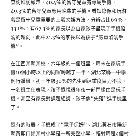
查詢拜訪顯示，40.4%的留守兒童有專屬手機，
49.3%的留守兒童應用晚輩的手機。看短錄像和玩游
戲是留守兒童重要的上彀文娛方法，分辨占比69%、
33.1%。有67.3%的家長以為自家孩子呈現了手機陷
溺的趨向，此中21.3%的家長以為孩子“嚴重陷溺手
機”。
在江西某縣某校，六年級的一個班里，周末在家玩手
機10個小時以上的同窗跨越了一半。湖北某縣一中學
例行體檢，初一年級30%的先生到達重度目力不良。
一名班主任表現，孩子遠視很年夜一部門緣由是玩手
機。甚至有家長對課題組說，孩子像“失落”進手機里
了。
還有的時辰，手機成了“電子保姆”。湖北黃石市陽新
縣黃顙口鎮某村小學是一所完整小學，輻射周邊4個村