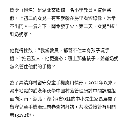
閆令（假名）是湖北某鄉鎮一名小學教員。這個寒
假，上初二的女兒一有空就躲在房里看短錄像，常常
不出門。一氣之下，閆令發了火。第二天，女兒“逃”
到奶奶家。
他覺得挫敗：“我當教員，都管不住本身孩子玩手
機。”推己及人，他更憂心：班上那些孩子，爺爺奶奶
怎么管住他們的手機？
為了弄清鄉村留守兒童手機應用情形，2021年以來，
易卓地點的武漢年夜學中國村落管理研討中間課題組
面向河南、湖北、湖南3省9縣的中小先生家長展開了
留守兒童手機治理問卷查詢拜訪，共收受接管有用問
卷13172份。