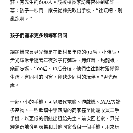
莊，有先生約600人。該校校長家訪時曾碰到如許一
幕：孩子一吵鬧，家長從褲兜取出手機，“往玩吧，別
亂跑啊。”
孩子們需求更多領導和陪同
課題構成員尹光輝是在鄉村長年夜的90后。小時辰，
尹光輝常常隨著年夜孩子打彈珠、烤紅薯、釣龍蝦，
樂而忘返。“00后、10后分歧，他們往往對村落覺得
生疏，有同村的同窗，卻缺少同村的玩伴。”尹光輝
說。
一部小小的手機，可以取代電腦、游戲機、MP4等諸
多產物。一些鄉鎮中學四周的商家甚至開端收買二手
手機，以更低的價錢出租給先生。前次回老家，尹光
輝驚奇地發明表弟和其他同窗合租一個手機，用來玩