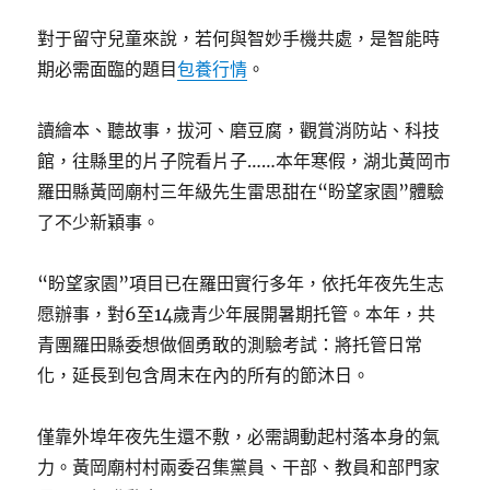
對于留守兒童來說，若何與智妙手機共處，是智能時
期必需面臨的題目
包養行情
。
讀繪本、聽故事，拔河、磨豆腐，觀賞消防站、科技
館，往縣里的片子院看片子……本年寒假，湖北黃岡市
羅田縣黃岡廟村三年級先生雷思甜在“盼望家園”體驗
了不少新穎事。
“盼望家園”項目已在羅田實行多年，依托年夜先生志
愿辦事，對6至14歲青少年展開暑期托管。本年，共
青團羅田縣委想做個勇敢的測驗考試：將托管日常
化，延長到包含周末在內的所有的節沐日。
僅靠外埠年夜先生還不敷，必需調動起村落本身的氣
力。黃岡廟村村兩委召集黨員、干部、教員和部門家