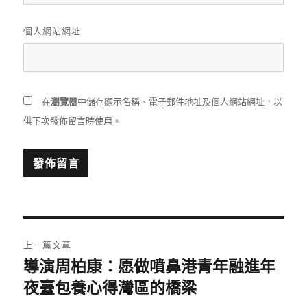
個人網站網址
在
瀏覽器
中儲存顯示名稱、電子郵件地址及個人網站網址，以
供下次發佈留言時使用。
文
上一篇文章
章
導演周柏康：愿做噴鼻港青年融進年
上
一
夜臺包養心得灣區的橋梁
導
篇