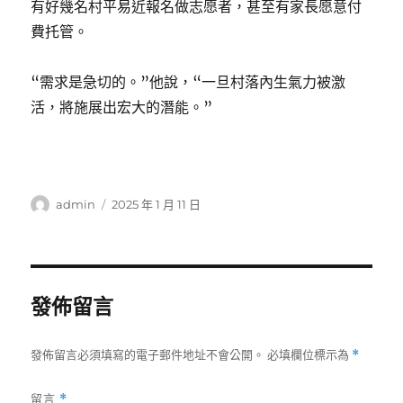
有好幾名村平易近報名做志愿者，甚至有家長愿意付
費托管。
“需求是急切的。”他說，“一旦村落內生氣力被激
活，將施展出宏大的潛能。”
作
發
admin
2025 年 1 月 11 日
者
佈
日
期:
發佈留言
發佈留言必須填寫的電子郵件地址不會公開。
必填欄位標示為
*
留言
*