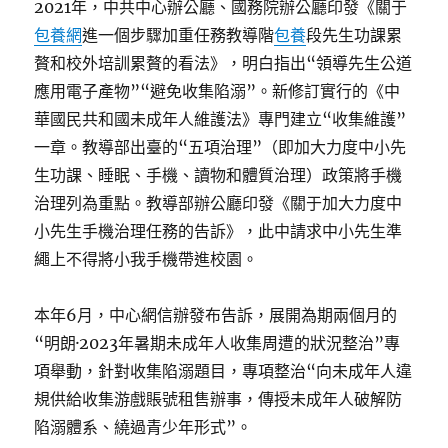
2021年，中共中心辦公廳、國務院辦公廳印發《關于
包養網
進一個步驟加重任務教導階
包養
段先生功課累
贅和校外培訓累贅的看法》，明白指出“領導先生公道
應用電子產物”“避免收集陷溺”。新修訂實行的《中
華國民共和國未成年人維護法》專門建立“收集維護”
一章。教導部出臺的“五項治理”（即加大力度中小先
生功課、睡眠、手機、讀物和體質治理）政策將手機
治理列為重點。教導部辦公廳印發《關于加大力度中
小先生手機治理任務的告訴》，此中請求中小先生準
繩上不得將小我手機帶進校園。
本年6月，中心網信辦發布告訴，展開為期兩個月的
“明朗·2023年暑期未成年人收集周遭的狀況整治”專
項舉動，針對收集陷溺題目，專項整治“向未成年人違
規供給收集游戲賬號租售辦事，傳授未成年人破解防
陷溺體系、繞過青少年形式”。