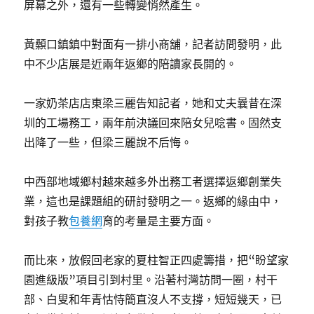
屏幕之外，還有一些轉變悄然產生。
黃顙口鎮鎮中對面有一排小商舖，記者訪問發明，此
中不少店展是近兩年返鄉的陪讀家長開的。
一家奶茶店店東梁三麗告知記者，她和丈夫曩昔在深
圳的工場務工，兩年前決議回來陪女兒唸書。固然支
出降了一些，但梁三麗說不后悔。
中西部地域鄉村越來越多外出務工者選擇返鄉創業失
業，這也是課題組的研討發明之一。返鄉的緣由中，
對孩子教
包養網
育的考量是主要方面。
而比來，放假回老家的夏柱智正四處籌措，把“盼望家
園進級版”項目引到村里。沿著村灣訪問一圈，村干
部、白叟和年青怙恃簡直沒人不支撐，短短幾天，已