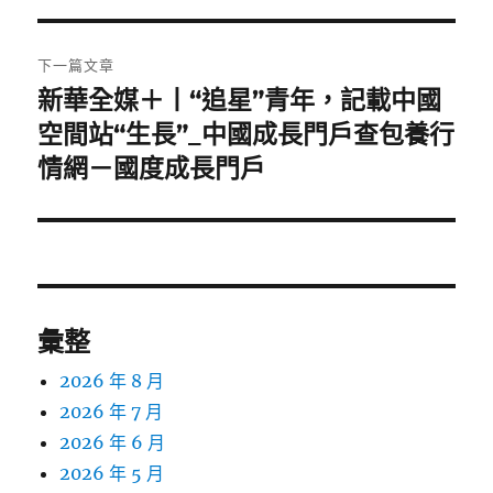
覽
文
章:
下一篇文章
新華全媒＋丨“追星”青年，記載中國
下
一
空間站“生長”_中國成長門戶查包養行
篇
情網－國度成長門戶
文
章:
彙整
2026 年 8 月
2026 年 7 月
2026 年 6 月
2026 年 5 月