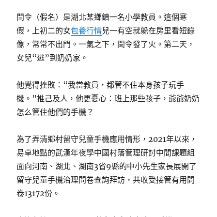
閆令（假名）是湖北某鄉鎮一名小學教員。這個寒
假，上初二的女
包養行情
兒一有空就躲在房里看短錄
像，常常不出門。一氣之下，閆令發了火。第二天，
女兒“逃”到奶奶家。
他覺得挫敗：“我當教員，都管不住本身孩子玩手
機。”推己及人，他更憂心：班上那些孩子，爺爺奶奶
怎么管住他們的手機？
為了弄清鄉村留守兒童手機應用情形，2021年以來，
易卓地點的武漢年夜學中國村落管理研討中間課題組
面向河南、湖北、湖南3省9縣的中小先生家長展開了
留守兒童手機治理問卷查詢拜訪，共收受接管有用問
卷13172份。