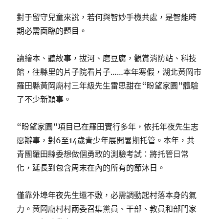
對于留守兒童來說，若何與智妙手機共處，是智能時
期必需面臨的題目。
讀繪本、聽故事，拔河、磨豆腐，觀賞消防站、科技
館，往縣里的片子院看片子……本年寒假，湖北黃岡市
羅田縣黃岡廟村三年級先生雷思甜在“盼望家園”體驗
了不少新穎事。
“盼望家園”項目已在羅田實行多年，依托年夜先生志
愿辦事，對6至14歲青少年展開暑期托管。本年，共
青團羅田縣委想做個勇敢的測驗考試：將托管日常
化，延長到包含周末在內的所有的節沐日。
僅靠外埠年夜先生還不敷，必需調動起村落本身的氣
力。黃岡廟村村兩委召集黨員、干部、教員和部門家