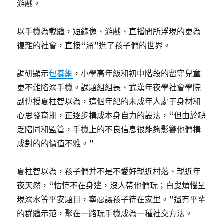
游戲。
以手機為載體，短錄像、游戲、直播間所浮現的更為
復雜的社會，直接“涌”進了孩子們的世界。
調研顯示
包養網
，小學高年級和初中階段的留守兒童
更不難陷溺手機。課題組組長、武漢年夜學社會學院
副傳授夏柱智以為，這個年紀的未成年人處于身材和
心思發育期，正逐步構成本身自力的設法，“但由於缺
乏陪同和監管，手機上的不良信息很能夠影響他們構
成對的的價值不雅。”
夏柱智以為，孩子們并不是不愛好親近村落、親近年
夜天然，“怙恃不在身邊，沒人帶他們玩；白叟煩惱呈
現溺水等平安題目，寧愿讓孩子待在家里。”還有平輩
的群體示范，聚在一路玩手機成為一種社交方法。