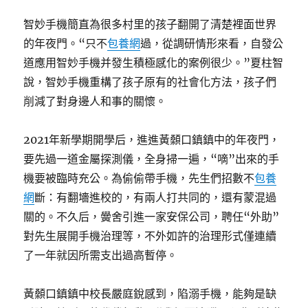
智妙手機簡直為很多村里的孩子翻開了清楚裡面世界
的年夜門。“只不
包養網
過，從調研情形來看，自發公
道應用智妙手機并發生積極感化的案例很少。”夏柱智
說，智妙手機重構了孩子原有的社會化方法，孩子們
削減了對身邊人和事的關懷。
2021年新學期開學后，進進黃顙口鎮鎮中的年夜門，
要先過一道金屬探測儀，全身掃一遍，“嘀”出來的手
機要被臨時充公。為偷偷帶手機，先生們招數不
包養
網
斷：有翻墻進校的，有兩人打共同的，還有蒙混過
關的。不久后，黌舍引進一家安保公司，聘任“外助”
對先生展開手機治理等，不外如許的治理形式僅連續
了一年就因所需支出過高暫停。
黃顙口鎮鎮中校長嚴庭銳感到，陷溺手機，能夠是缺