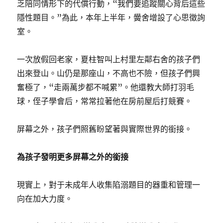
乏陪同情形下的代償行動，“我們要追蹤關心背后這些
隱性題目。”為此，本年上半年，黌舍增設了心思徵詢
室。
一次放假回老家，夏柱智叫上村里左鄰右舍的孩子們
出來登山。山仍是那座山，不高也不險，但孩子們興
奮極了，“走兩萬步都不喊累”。他還教大師打羽毛
球，侄子學會后，常常拉著他在房前屋后打競賽。
屏幕之外，孩子們照舊盼望著與實際世界的銜接。
為孩子發明更多屏幕之外的銜接
現實上，對于未成年人收集陷溺題目的器重和管理一
向在加大力度。