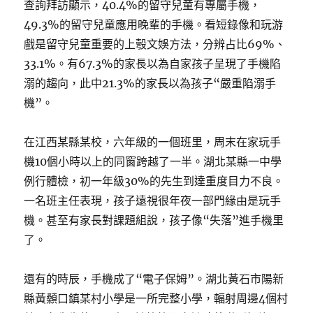
查詢拜訪顯示，40.4%的留守兒童有專屬手機，
49.3%的留守兒童應用晚輩的手機。看短錄像和玩游
戲是留守兒童重要的上彀文娛方法，分辨占比69%、
33.1%。有67.3%的家長以為自家孩子呈現了手機陷
溺的趨向，此中21.3%的家長以為孩子“嚴重陷溺手
機”。
在江西某縣某校，六年級的一個班里，周末在家玩手
機10個小時以上的同窗跨越了一半。湖北某縣一中學
例行體檢，初一年級30%的先生到達重度目力不良。
一名班主任表現，孩子遠視很年夜一部門緣由是玩手
機。甚至有家長對課題組說，孩子像“失落”進手機里
了。
還有的時辰，手機成了“電子保姆”。湖北黃石市陽新
縣黃顙口鎮某村小學是一所完整小學，輻射周邊4個村