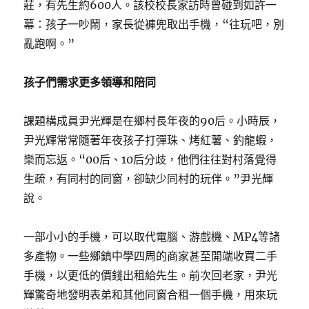
莊，有先生約600人。該校校長家訪時曾碰到如許一
幕：孩子一吵鬧，家長從褲兜取出手機，“往玩吧，別
亂跑啊。”
孩子們需求更多領導和陪同
課題構成員尹光輝是在鄉村長年夜的90后。小時辰，
尹光輝常常隨著年夜孩子打彈珠、烤紅薯、釣龍蝦，
樂而忘返。“00后、10后分歧，他們往往對村落覺得
生疏，有同村的同窗，卻缺少同村的玩伴。”尹光輝
說。
一部小小的手機，可以取代電腦、游戲機、MP4等諸
多產物。一些鄉鎮中學四周的商家甚至開端收買二手
手機，以更低的價錢出租給先生。前次回老家，尹光
輝驚奇地發明表弟和其他同窗合租一個手機，用來玩