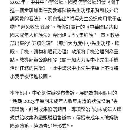
2021年，中共中心辦公廳、國務院辦公廳印發《關于
進一個步驟加重任務教導階段先生功課累贅和校外培
訓累贅的看法》，明白指出“領導先生公道應用電子產
物”“避免收集陷溺”。新修訂實行的《中華國民共和
國未成年人維護法》專門建立“收集維護”一章。教導
部出臺的“五項治理”（即加大力度中小先生功課、睡
眠、手機、讀物和體質治理）政策將手機治理列為重
點。教導部辦公廳印發《關于加大力度中小先生手機
治理任務的告訴》，此中請求中小先生準繩上不得將
小我手機帶進校園。
本年6月，中心網信辦發布告訴，展開為期兩個月的
“明朗·2023年暑期未成年人收集周遭的狀況整治”專
項舉動，針對收集陷溺題目，專項整治“向未成年人違
規供給收集游戲賬號租售辦事，傳授未成年人破解防
陷溺體系、繞過青少年形式”。