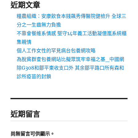
近期文章
糧農組織：安康飲食本錢飆秀傳醫院健檢升 全球三
分之一生齒無力負擔
不靠會餐維系情感 堅守14年義工活動凝億嵐系統櫃
集親情
個人工作女性的罕見病台包養網攻略
為脫貧群查包養網站比擬眾筑牢幸福之基_中國網
除G308和鄒平東收支口外 其余鄒平路口所有森和
診所疫苗的封鎖
近期留言
尚無留言可供顯示。