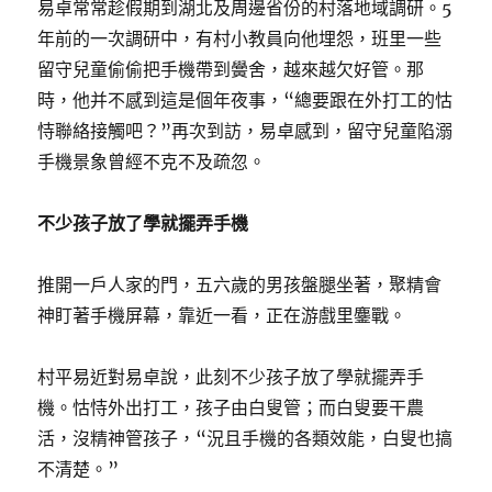
易卓常常趁假期到湖北及周邊省份的村落地域調研。5
年前的一次調研中，有村小教員向他埋怨，班里一些
留守兒童偷偷把手機帶到黌舍，越來越欠好管。那
時，他并不感到這是個年夜事，“總要跟在外打工的怙
恃聯絡接觸吧？”再次到訪，易卓感到，留守兒童陷溺
手機景象曾經不克不及疏忽。
不少孩子放了學就擺弄手機
推開一戶人家的門，五六歲的男孩盤腿坐著，聚精會
神盯著手機屏幕，靠近一看，正在游戲里鏖戰。
村平易近對易卓說，此刻不少孩子放了學就擺弄手
機。怙恃外出打工，孩子由白叟管；而白叟要干農
活，沒精神管孩子，“況且手機的各類效能，白叟也搞
不清楚。”