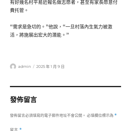
有好幾名村平易近報名做志愿者，甚至有家長愿意付
費托管。
“需求是急切的。”他說，“一旦村落內生氣力被激
活，將施展出宏大的潛能。”
作
發
admin
2025 年 1 月 9 日
者
佈
日
期:
發佈留言
發佈留言必須填寫的電子郵件地址不會公開。
必填欄位標示為
*
留言
*