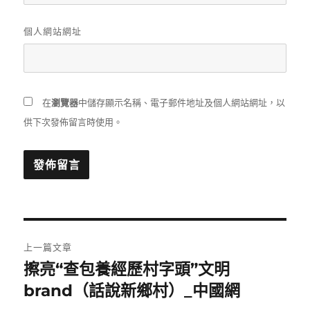
個人網站網址
在
瀏覽器
中儲存顯示名稱、電子郵件地址及個人網站網址，以
供下次發佈留言時使用。
文
上一篇文章
章
擦亮“查包養經歷村字頭”文明
上
一
brand（話說新鄉村）_中國網
導
篇