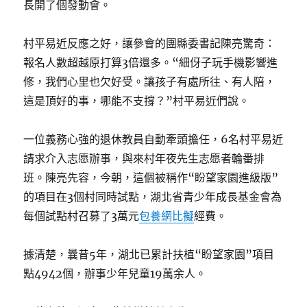
長開了個發動會。
村平易近反應之好，讓參會的團縣委書記陳亮驚奇：
報名人數超越原打算3倍還多。“細伢子玩手機影響進
修，我們心里也欠好受。讓孩子有處所往、有人陪，
這是頂好的事，哪能不支撐？”村平易近們說。
一位義務心強的退休教員自動牽頭擔任，6名村平易近
請求介入志愿辦事，與來村年夜先生志愿者輪番排
班。陳亮先容，今朝，這個被稱作“盼望家園進級版”
的項目在3個村同時試點，湖北省青少年成長基金會為
每個試點村召募了3萬元
包養網比擬
經費。
據清楚，曩昔5年，湖北已累計扶植“盼望家園”項目
點4942個，辦事少年兒童19萬余人。