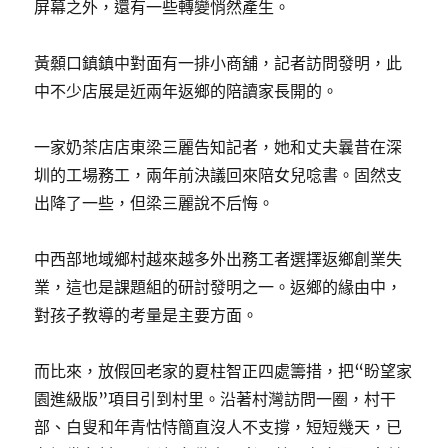
屏幕之外，還有一些轉變悄然產生。
黃顙口鎮鎮中對面有一排小商舖，記者訪問發明，此
中不少店展是近兩年返鄉的陪讀家長開的。
一家奶茶店店東梁三麗告知記者，她和丈夫曩昔在深
圳的工場務工，兩年前決議回來陪女兒唸書。固然支
出降了一些，但梁三麗說不后悔。
中西部地域鄉村越來越多外出務工者選擇返鄉創業失
業，這也是課題組的研討發明之一。返鄉的緣由中，
對孩子教導的考量是主要方面。
而比來，放假回老家的夏柱智正四處籌措，把“盼望家
園進級版”項目引到村里。沿著村灣訪問一圈，村干
部、白叟和年青怙恃簡直沒人不支撐，短短幾天，已