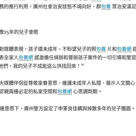
務的推行利用，廣州社會治安狀態不竭向好，群
包養
眾治安滿
散15年的兒子會晤
對媒體表現，孩子還未成年，不盼望兒子的照
包養
片和
包養網
表全家人
包養網
感激擔任偵辦和督辦孩子案件的一切引導和警
他們，我的兒子不成能這么快找回來！”
大媒體伴侶從尊敬家眷意愿、維護未成年人私隱、展示人文關心
認親兩邊必定的私家空間和
包養網
心思調劑期。
兩邊意愿下，廣州警方設定了申軍良佳耦與掉散多年的兒子團圓。