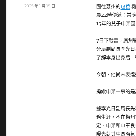
者
發
2025 年 1 月 19 日
團往綦州的
包養
機
佈
晨22時傳遞：當
日
15年的兒子申某
期:
7日下戰書，廣州
分局副局長李光日
了解本身出身后，
今朝，他尚未表達
操縱申某一事的是
據李光日副局長先
務生涯，不在梅州
定，申某和申軍良
曝光對其生長晦氣