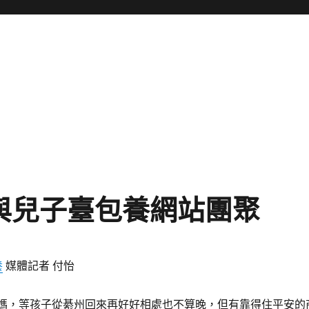
與兒子臺包養網站團聚
養
媒體記者 付怡
媽，等孩子從綦州回來再好好相處也不算晚，但有靠得住平安的