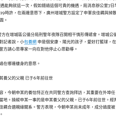
遇能夠就這一次，假如錯過這個可貴的機遇，局消息辦公室7日
晚19時許，在兩邊意愿下，廣州增城警方設定了申軍良佳耦與掉
團圓。
警方在增城區公循分局刑警年夜隊召開相干情形傳遞會。增城公
對記者說，小
包養網
申是個安康、陽光的孩子，愛好打籃球，
警方請心思專家一向在對他停止心思勸導。
過在哪邊棲身的意愿。
其養父的父親 已于6年前往世
容，今朝申某的養怙恃正在共同警方查詢拜訪，其重要在外埠任
當地。操縱申某一事的是申某養父的父親，已于6年前往世。經
佳耦合適親緣關系。警方表現，今朝申某尚未成年，成分過度被
。