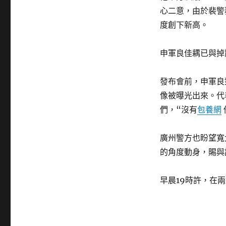
心二意，由於裴警
度創下新高。
申軍良佳耦已與掉
發布會前，申軍良
像被曝光出來。代
們，“沒有
包養網
廣州警方也盼望寬
的角度動身，賜與
早晨19時許，在