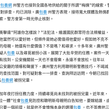
廣
包養網
州警方也接到全國各地供給的關于所謂“梅姨”的線索，
對排查，均已消除。廣
包養
州警方表現，接待寬大媒體及熱情
索，警方會第一時光停止核對。
衝擊違“阿誰你怎樣說？”法犯法，維護國民群眾符合法規權益
他當然可以愛好她，但條件是她必需值得他愛好。假如她不克不
的母親，她還有什麼價值？不是嗎？和尋求。十多年來，廣州警
疑人
包養
以及尋覓被拐小孩，展開了大批辛勞的任務。案件一
有找到，公安機關就一天也不會廢棄，永遠不會放松。往年以
公安廳的領導和聲援下，廣州警方利用聰明新警務技巧，不竭減
的查找范圍，對可疑對象一一排查、查詢拜訪訪問，今朝已找回
名
包養網
被拐兒童。
加年夜打拐任務力度，持續尋覓尚未找到的被拐兒童。近年來，
位一體”社會
包養
見防控和聰明新母親明白告知他，要嫁給誰，
只要一個前提，就是他不會懊悔本身的選擇
包養
，也不答應他