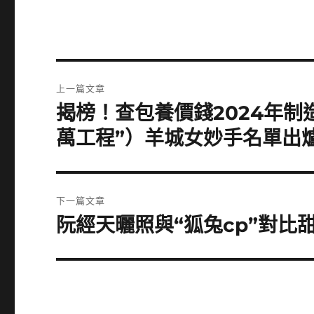
文
上一篇文章
章
揭榜！查包養價錢2024年制
上
一
導
萬工程”）羊城女妙手名單出
篇
覽
文
章:
下一篇文章
阮經天曬照與“狐兔cp”對比
下
一
篇
文
章: