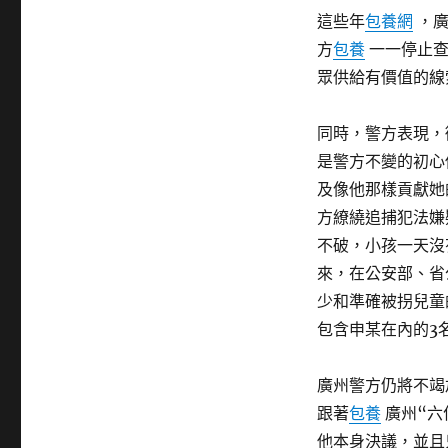
這些年
包養網
，
方
包養
一一停止查
眾供給有價值的線
同時，警方表現，
是警方不變的初心
及像他那樣貢獻她
方繚繞追捕犯法嫌
不破，小孩一天沒
來，在公安部、省
少和準確被拐兒童
包含申某在內的3
廣州警方仍將不竭
跟著
包養
廣州“六
他本身決議，並且