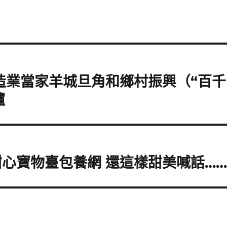
造業當家羊城旦角和鄉村振興（“百千
爐
甜心寶物臺包養網 還這樣甜美喊話…