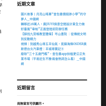
近期文章
早
散
圖片故事丨月亮山瑤寨“查包養價錢渺小學”的守
夢人_中國網
轉移近28萬人，廣JIUYI俱意空間設計東全力做
好臺風“韋帕”正面登陸前防御任務
循
【薛找九宮格教室體偉】岑山書院 ：從傳統文明
在
到反動精力
視頻｜到越秀山尋五羊仙氣，覓鎮海烽OSDER奧
斯德台北汽車煙｜羊城尋寶記⑨
廢除“三十五歲門檻”，查包養app扶植更公正失
業市場（平易近生不雅·兩會熱詞怎么看）_中國
網
近期留言
判
尚無留言可供顯示。