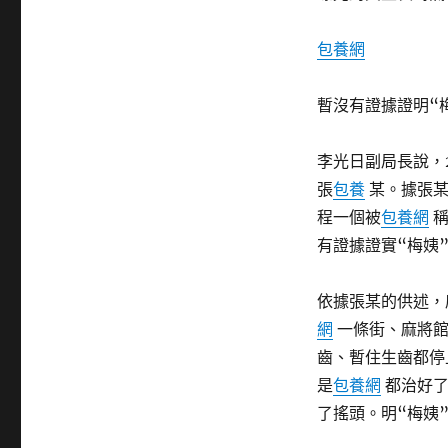
包養網
暫沒有證據證明“
李光日副局長說，
張
包養
某。據張某
程一個被
包養網
稱
有證據證實“梅姨
依據張某的供述，
網
一條街、麻將館
齒、暫住生齒都停
是
包養網
都治好了
了搖頭。明“梅姨