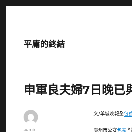
平庸的終結
申軍良夫婦7日晚已
文/羊城晚報全
包
作
admin
廣州市公安
包養
“