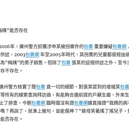
梅姨”能否存在
2016年，廣州警方抓獲涉申某被拐案件的
包養
重要嫌疑
包養網
供述，2003
包養網
年至2005年時代，其拐賣的兒童都是經由
為“梅姨”的男子銷售，但除了
包養
張某的這個供述之外，至今
”存不存在。
廣州警方核實了簡
包養
直一切的細節，對張某提到的增城某
包
等所有的線索查詢拜訪過，有能夠合適前提的戶籍生齒、外來
止了排查，今朝
包養網
臨時還沒有證
包養網
據直接證“我媽的病
嗎？再說了，就湊上幾句，豈能傷神？”裴母笑著搖了搖兒子，
”能否存在。