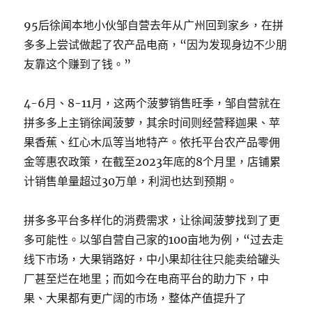
95后徐闻本地小伙邹自营去年从广州回到家乡，在拼
多多上尝试做起了农产品电商，“因为发现身边不少朋
友靠这个赚到了钱。”
4-6月、8-11月，这两个菠萝销售旺季，邹自营就在
拼多多上主销徐闻菠萝，其余时间则经营释迦果、苹
果香蕉、红心木瓜等当地特产。依托平台农产品零佣
金等惠农政策，在截至2023年底的8个月里，店铺累
计销售单量超过30万单，利润也达到预期。
拼多多平台多样化的消费需求，让徐闻菠萝找到了更
多可能性。以邹自营自己家的100亩地为例，“过去走
线下市场，大果销路好，中小果却往往只能卖给罐头
厂甚至烂在地里；而如今在电商平台的助力下，中
果、大果都有更广阔的市场，整体产值提升了