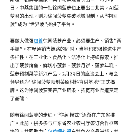
日，中荔集团的一批徐闻菠萝也正要出口北美。AI菠
萝君的出现，则为徐闻菠萝突破地域限制，从“中国
菠”成为“世界菠”提供了平台。
要做大做强
包養
徐闻菠萝产业，必须要生产、销售“两
手抓”。在畅通销售链路的同时，当地也积极推进生产
多样性，在工业化、食品化、洁净化上持续探索，推
出了菠萝烤鱼、鲜切小菠萝、菠萝月饼、菠萝年糕、
菠萝预制菜等新兴产品。2月29日的座谈会上，与会
领导还为“徐闻菠萝预制菜原材料直供基地”正式揭
牌。这为徐闻菠萝完善产业链条、拓宽商业渠道奠定
了基础。
随着徐闻菠萝的走红，“徐闻模式”逐渐在广东省推
广。此前，拼多多与广东省农业农村厅签订合作框架
协议，共同助力广
包養網心得
东特色农产品进城，并