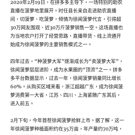
2020年2月19日，在拼多多主导下，一场特别的助农
直播在菠萝地里展开。时任县长亲自走进助农直播
间，切菠萝、吃菠萝，倾情为徐闻菠萝代言，引得超
30万网友围观、近30万斤菠萝销售一空。这场直播也
为当地农户打开了经营思路，直播带货、线上流通开
始成为徐闻菠萝的主要销售模式之一。
四年过去，“种菠萝大军”逐渐成长为“卖菠萝大军”，
徐闻菠萝层层进阶，成为水果圈的“顶流”之一。拼多
多平台数据显示，过去一年，徐闻菠萝销量同比增长
60%。从购买区域来看，浙江超越广东，成为徐闻菠
萝消费第一大省，江苏、四川、上海紧随广东其后，
进入前五。
2月下旬，今年首茬徐闻菠萝抢鲜上市。据了解，这一
年徐闻菠萝种植面积约在35万亩，年产量约70万吨，