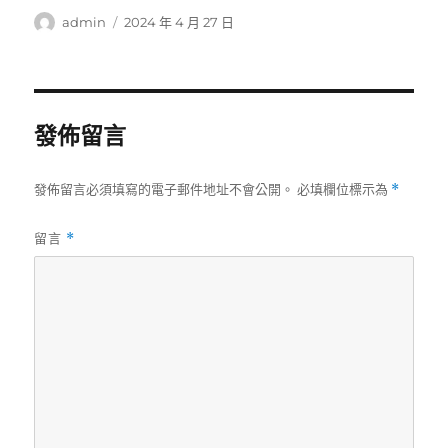
作
發
admin
2024 年 4 月 27 日
者
佈
日
期:
發佈留言
發佈留言必須填寫的電子郵件地址不會公開。
必填欄位標示為
*
留言
*