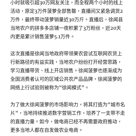
小时就吸引超30万网友关注，而全程两个小时的线上
活动，原定3万件菠萝全部售罄，直播间又紧急调货2
万件，最终带动菠萝销量近30万斤。直播后，徐闻县
当地农户的拼多多店铺一夜积累了3万粉丝，近20天
内更是累计销售菠萝5.1万件。
这次直播是徐闻当地政府带领果农尝试互联网农货上
行新路径的有益实践，当地农户纷纷打开经营思路，
学习直播带货、线上开店销售。徐闻菠萝也逐渐成为
全国消费者认可的区域公共农产品品牌，徐闻菠萝的
网络上行试验则被称为“徐闻模式”。
为了做大徐闻菠萝的市场影响力，将其打造为“城市名
片”，当地持续推进数字营销工作，培养了一支带不走
的直播力量。如今，做电商已经不再需要政府推动，
更多当地人都在自发做农业电商。