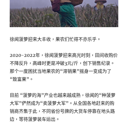
徐闻菠萝迎来大丰收，果农们忙得不亦乐乎。
2020-2022年，徐闻菠萝迎来高光时刻，田间收购价
不降反升，高峰时更是冲破3元/斤，创下销售纪录。
那个一度困扰当地果农的“滞销果”摇身一变成为了
“致富果”。
目前 “菠萝的海”产业也越来越成熟，徐闻的“种菠萝
大军”俨然成为“卖菠萝大军”。从全国各地赶来的购
销商齐集于此，不同省份号牌的大货车停靠在地头路
边，等待菠萝装车运出。