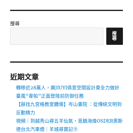
搜尋
搜
尋
近期文章
轉移近28萬人，廣JIUYI俱意空間設計東全力做好
臺風“韋帕”正面登陸前防御任務
【薛找九宮格教室體偉】岑山書院 ：從傳統文明到
反動精力
視頻｜到越秀山尋五羊仙氣，覓鎮海烽OSDER奧斯
德台北汽車煙｜羊城尋寶記⑨