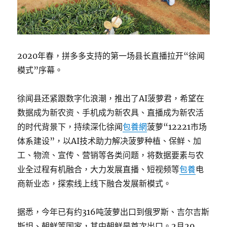
2020年春，拼多多支持的第一场县长直播拉开“徐闻
模式”序幕。
徐闻县还紧跟数字化浪潮，推出了AI菠萝君，希望在
数据成为新农资、手机成为新农具、直播成为新农活
的时代背景下，持续深化徐闻
包養網
菠萝“12221市场
体系建设”，以AI技术助力解决菠萝种植、保鲜、加
工、物流、宣传、营销等各类问题，将数据要素与农
业全过程有机融合，大力发展直播、短视频等
包養
电
商新业态，探索线上线下融合发展新模式。
据悉，今年已有约316吨菠萝出口到俄罗斯、吉尔吉斯
斯坦、朝鲜等国家，其中朝鲜是首次出口。2月29