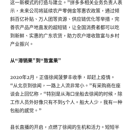
这一新模式的打造与建立。”拼多多相关业务负责人表
示，未来公司将延续农产零佣金等惠农政策，通过倾
斜百亿补贴、万人团等资源、供应链优化等举措，完
善农产品产地直发的超短链，让全国消费者都可以吃
到新鲜、实惠的广东农货，助力农户增收致富与乡村
产业振兴。
从“滞销果”到“致富果”
2020年2月，正值徐闻菠萝丰收季，却赶上疫情。
“从北京到徐闻，一路上人流非常小。”有采购商在座
谈会上回忆称，“特别是从海口坐船去徐闻的时候，除
工作人员外好像只有不到5个人。船大人少，我有一种
包船的感觉。”
县长直播的开启，点燃了徐闻的生机和活力。短短半