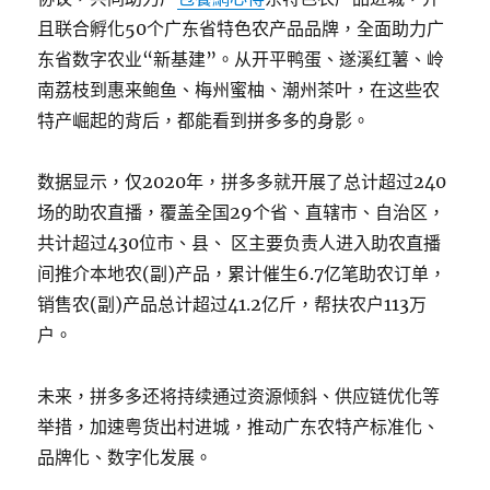
且联合孵化50个广东省特色农产品品牌，全面助力广
东省数字农业“新基建”。从开平鸭蛋、遂溪红薯、岭
南荔枝到惠来鲍鱼、梅州蜜柚、潮州茶叶，在这些农
特产崛起的背后，都能看到拼多多的身影。
数据显示，仅2020年，拼多多就开展了总计超过240
场的助农直播，覆盖全国29个省、直辖市、自治区，
共计超过430位市、县、 区主要负责人进入助农直播
间推介本地农(副)产品，累计催生6.7亿笔助农订单，
销售农(副)产品总计超过41.2亿斤，帮扶农户113万
户。
未来，拼多多还将持续通过资源倾斜、供应链优化等
举措，加速粤货出村进城，推动广东农特产标准化、
品牌化、数字化发展。