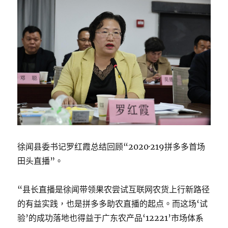
徐闻县委书记罗红霞总结回顾“2020·219拼多多首场
田头直播”。
“县长直播是徐闻带领果农尝试互联网农货上行新路径
的有益实践，也是拼多多助农直播的起点。而这场‘试
验’的成功落地也得益于广东农产品‘12221’市场体系