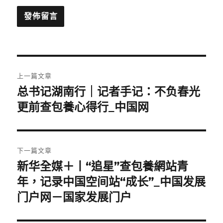
文
上一篇文章
章
总书记湖南行｜记者手记：不负春光
上
一
更前查包養心得行_中国网
導
篇
覽
文
章:
下一篇文章
新华全媒＋丨“追星”查包養網站青
下
一
年，记录中国空间站“成长”_中国发展
篇
门户网－国家发展门户
文
章: