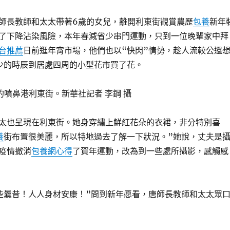
長教師和太太帶著6歲的女兒，離開利東街觀賞農歷
包養
新年
了下降沾染風險，本年春減省少串門運動，只到一位晚輩家中拜
台推薦
日前逛年宵市場，他們也以“快閃”情勢，趁人流較公還
少的時辰到居處四周的小型花市買了花。
噴鼻港利東街。新華社記者 李鋼 攝
也呈現在利東街。她身穿繡上鮮紅花朵的衣裙，非分特別喜
養
街布置很美麗，所以特地過去了解一下狀況。”她說，丈夫是
疫情撤消
包養網心得
了賀年運動，改為到一些處所攝影，感觸感
曩昔！人人身材安康！”問到新年愿看，唐師長教師和太太眾