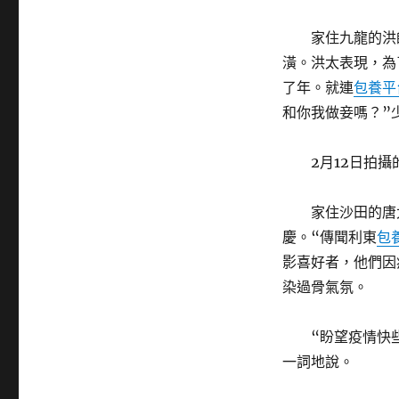
家住九龍的洪師
潢。洪太表現，為
了年。就連
包養平
和你我做妾嗎？”
2月12日拍攝的
家住沙田的唐太
慶。“傳聞利東
包
影喜好者，他們因
染過骨氣氛。
“盼望疫情快些
一詞地說。