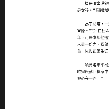
這是噴鼻港銅
是女孩。”看到她
為了防疫，一些
害臊。“宅”在社
年，可是本年他選
人盡一份力，盼望
苗，恢復正常生涯
噴鼻港市平易近
吃完飯就回抵家中
興心在一路。”