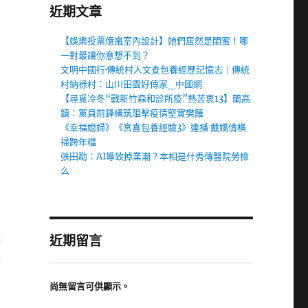
近期文章
【娛樂投票億嵐室內設計】她們居然是閨蜜！哪
一對最讓你意想不到？
文明中國行·傳統村人文查包養經歷記憶志｜傳統
村納祿村：山川田園好傳家_中國網
【尋覓冷冬“戰新竹森和診所疫”熱苦衷13】蘭高
鎮：黨員前鋒構筑阻擊疫情堅實樊籬
《幸福媳婦》《宮喜包養經驗3》連播 戴嬌倩橫
掃跨年檔
張田勘：AI導致掉業潮？本相是什秀傳醫院勞檢
么
近期留言
時
子
尚無留言可供顯示。