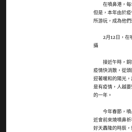
在噴鼻港，每年
但是，本年由於疫
所游玩，成為他們
2月12日，在噴
攝
接近午時，銅鑼
疫情快消散，從頭
迎著暖和的陽光，
是有疫情，人越要
的一年。
今年春節，噴鼻
近會前來燒噴鼻祈
好天轟隆的時辰，