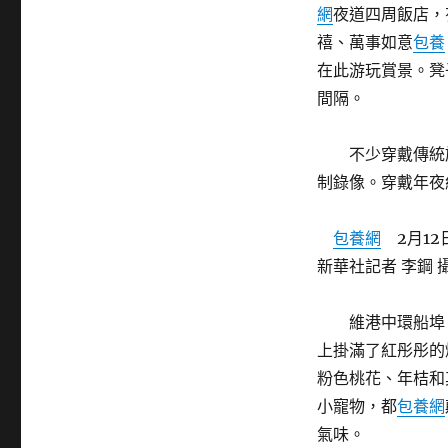
網
夜道四周飯店，
禧、萬事如意
包養
在此游玩賞景。凳
間隔。
不少穿戴傳統旗
制錄像。穿戴年夜
包養網
2月12
新華社記者 李鋼 
維港中環船埠、
上掛滿了紅彤彤的
粉色桃花、年桔和
小寵物，都
包養網
氣味。