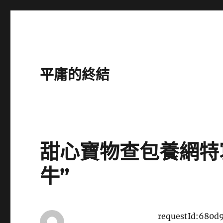
平庸的終結
甜心寶物查包養網特
牛”
requestId:680d