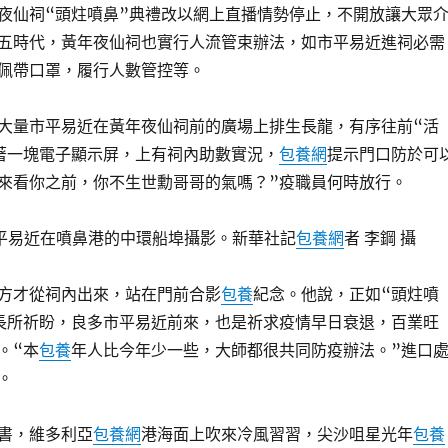
夜仙祠“頭炷噴鼻”典禮改以網上直播情勢停止，不開放讓大眾
五時代，黃年夜仙祠也實行人流管束辦法，如市平易近進祠必需
佩帶口罩，履行人數管控等。
量市平易近在黃年夜仙祠前的廣場上排生長龍，有序往前“活
著一塊電子顯示屏，上有祠內助數實況，
包養網
提示門口防於可
來看你之前，你不生世勳哥哥的氣嗎？”疫職員何時放行。
平易近在噴鼻港的中環船埠攝影。新華社記
包養網
者 李鋼 攝
才從祠內出來，站在門前合影
包養
紀念。他說，正如“頭炷噴
長所祈盼，良多市平易近前來，也是祈求疫情早日衰退，百業旺
。“本
包養
年人比今年少一些，大師都很共同防疫辦法。”進口
。
書，維多利亞
包養網
港海面上吹來冷風習習，尖沙咀星光年
包養