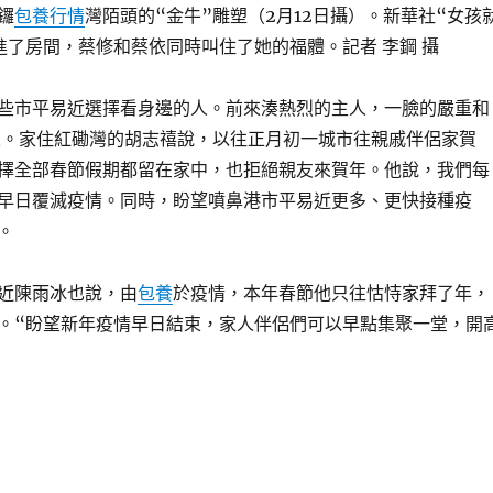
鑼
包養行情
灣陌頭的“金牛”雕塑（2月12日攝）。新華社“女孩
進了房間，蔡修和蔡依同時叫住了她的福體。記者 李鋼 攝
市平易近選擇看身邊的人。前來湊熱烈的主人，一臉的嚴重和
區。家住紅磡灣的胡志禧說，以往正月初一城市往親戚伴侶家賀
擇全部春節假期都留在家中，也拒絕親友來賀年。他說，我們每
早日覆滅疫情。同時，盼望噴鼻港市平易近更多、更快接種疫
。
陳雨冰也說，由
包養
於疫情，本年春節他只往怙恃家拜了年，
。“盼望新年疫情早日結束，家人伴侶們可以早點集聚一堂，開