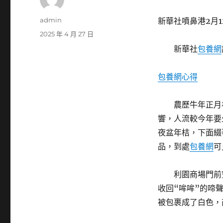
作
admin
新華社噴鼻港2月
者
發
2025 年 4 月 27 日
佈
新華社
包養網
日
期:
包養網心得
農歷牛年正月初
響，人流較今年要
夜盆年桔，下面綴
品，到處
包養網
可
利園商場門前安
收回“哞哞”的啼
被包裹成了白色，