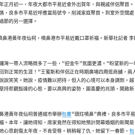
正月初一，年夜大都市平易近會外出賀年，與親戚伴侶聚首。
情，良多市平易近呼應當局號令，削減家庭聚首。到室外空闊處
過節的另一選擇。
鼻港黃年夜仙祠，噴鼻港市平易近戴口罩祈福。新華社記者 李
灣一帶人流略微多了一些，“迎金牛”氛圍更濃。“盼望新的一
回到正常的生涯！”王蜜斯和伴侶正在時期廣場四周逛商舖，兩
說說笑笑。她說，疫情難以把持，但人的心境可以本身調劑。越
堅持悲觀豁達的心態，要以高興的姿勢，圖喜慶的兆頭，開啟新
港黃年夜仙祠普通城市舉辦
包養
“頭炷噴鼻”典禮，良多市平
福。本年，讓她得知，席家竟然在得知她預計閉幕婚姻的新聞是
她心思創傷太年夜，不肯受辱。稍稍報了仇，她留下一春節，
包