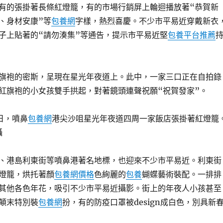
有的張掛著長條紅燈籠，有的市場行銷屏上輪迴播放著“恭賀新
、身材安康”等
包養網
字樣，熱烈喜慶。不少市平易近穿戴新衣
子上貼著的“請勿湊集”等通告，提示市平易近堅
包養平台推薦
袍的密斯，呈現在星光年夜道上。此中，一家三口正在自拍錄
紅旗袍的小女孩雙手拱起，對著鏡頭連聲祝願“祝賀發家”。
日，噴鼻
包養網
港尖沙咀星光年夜道四周一家飯店張掛著紅燈籠
攝
港島利東街等噴鼻港著名地標，也迎來不少市平易近。利東街
燈籠，烘托著顏
包養網價格
色絢麗的
包養
蝴蝶藝術裝配。一排排
其他各色年花，吸引不少市平易近攝影。街上的年夜人小孩甚至
顛末特別裝
包養網
扮，有的防疫口罩被design成白色，別具新