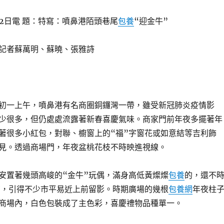
12日電 題：特寫：噴鼻港陌頭巷尾
包養
“迎金牛”
記者蘇萬明、蘇曉、張雅詩
一上午，噴鼻港有名商圈銅鑼灣一帶，雖受新冠肺炎疫情影
少很多，但仍處處流露著新春喜慶氣味。商家門前年夜多擺著年
著很多小紅包，對聯、櫥窗上的“福”字窗花或如意結等吉利飾
見。透過商場門，年夜盆桃花枝不時映進視線。
置著幾頭高峻的“金牛”玩偶，滿身高低黃燦燦
包養
的，還不
聲，引得不少市平易近上前留影。時期廣場的幾根
包養網
年夜柱
商場內，白色包裝成了主色彩，喜慶禮物品種單一。