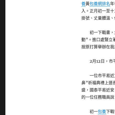
養
黃
包養網排名
年
入。正月初一至十
掛號、丈量體溫、
初一下戰書，大
動”。進口處豎立
按原打算舉辦在我
2月12日，市
一位市平易近方
鼻”祈福典禮上道
盛，國泰平易近安
的一位任務職員說
初一
包養
下戰