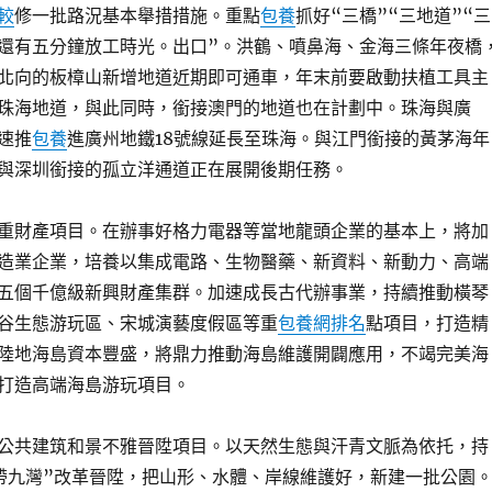
較
修一批路況基本舉措措施。重點
包養
抓好“三橋”“三地道”“三
還有五分鐘放工時光。出口”。洪鶴、噴鼻海、金海三條年夜橋
北向的板樟山新增地道近期即可通車，年末前要啟動扶植工具主
珠海地道，與此同時，銜接澳門的地道也在計劃中。珠海與廣
速推
包養
進廣州地鐵18號線延長至珠海。與江門銜接的黃茅海年
與深圳銜接的孤立洋通道正在展開後期任務。
重財產項目。在辦事好格力電器等當地龍頭企業的基本上，將加
造業企業，培養以集成電路、生物醫藥、新資料、新動力、高端
五個千億級新興財產集群。加速成長古代辦事業，持續推動橫琴
谷生態游玩區、宋城演藝度假區等重
包養網排名
點項目，打造精
陸地海島資本豐盛，將鼎力推動海島維護開闢應用，不竭完美海
打造高端海島游玩項目。
公共建筑和景不雅晉陞項目。以天然生態與汗青文脈為依托，持
帶九灣”改革晉陞，把山形、水體、岸線維護好，新建一批公園