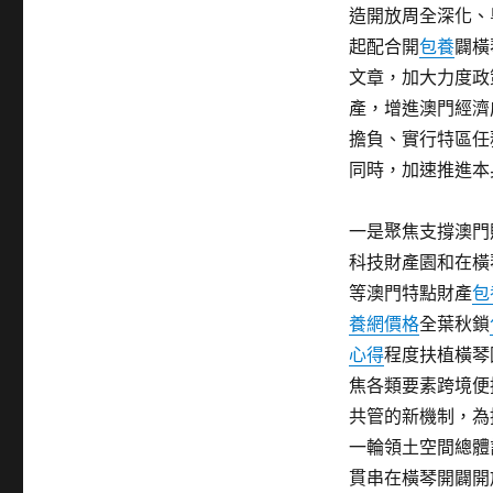
造開放周全深化、
起配合開
包養
闢橫
文章，加大力度政
產，增進澳門經濟
擔負、實行特區任
同時，加速推進本
一是聚焦支撐澳門
科技財產園和在橫
等澳門特點財產
包
養網價格
全葉秋鎖
心得
程度扶植橫琴
焦各類要素跨境便
共管的新機制，為
一輪領土空間總體
貫串在橫琴開闢開