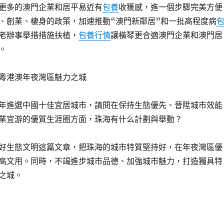
更多的澳門企業和居平易近有
包養
收獲感，進一個步驟完美方便
、創業、棲身的政策，加速推動“澳門新鄰居”和一批高程度病
老辦事舉措措施扶植，
包養行情
讓橫琴更合適澳門企業和澳門居
。
粵港澳年夜灣區魅力之城
年進選中國十佳宜居城市，請問在保持生態優先、晉陞城市效能
業宜游的優質生涯圈方面，珠海有什么計劃與舉動？
好生態文明這篇文章，把珠海的城市特質堅持好，在年夜灣區優
高文用。同時，不竭進步城市品德、加強城市魅力，打造獨具特
之城。