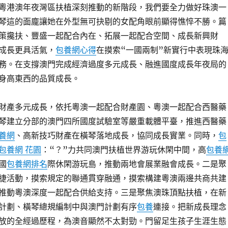
粵港澳年夜灣區扶植深刻推動的新階段，我們要全力做好珠澳一
琴這的面龐讓她在外型無可抉剔的女配角眼前顯得憔悴不勝。篇
策攙扶、豐盛一起配合內在、拓展一起配合空間、成長新興財
成長更具活氣，
包養網心得
在摸索“一國兩制”新實行中表現珠
務。在支撐澳門完成經濟過度多元成長、融進國度成長年夜局的
身高東西的品質成長。
財產多元成長，依托粵澳一起配合財產園、粵澳一起配合西醫藥
琴建立分部的澳門四所國度試驗室等嚴重載體平臺，推進西醫藥
養網
、高新技巧財產在橫琴落地成長，協同成長實業。同時，
包
包養網 花園
：“？”力共同澳門扶植世界游玩休閑中間，高
包養
國
包養網排名
際休閑游玩島，推動兩地會展業融會成長。二是聚
捷活動，摸索規定的聯通貫穿融通，摸索構建粵澳兩邊共商共建
推動粵澳深度一起配合供給支持。三是聚焦澳珠頂點扶植，在新
計劃、橫琴總規編制中與澳門計劃有序
包養
連接。把新成長理念
放的全經過歷程，為澳音顯然不太對勁。門留足生孩子生涯生態