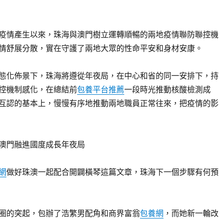
疫情產生以來，珠海與澳門樹立運轉順暢的兩地疫情聯防聯控機
情舒展分散，實在守護了兩地大眾的性命平安和身材安康。
態化佈景下，珠海將遵從年夜局，在中心和省的同一安排下，持
控機制感化，在總結前
包養平台推薦
一段時光推動核酸檢測成
互認的基本上，慢慢有序地推動兩地職員正常往來，把疫情的影
澳門融進國度成長年夜局
網
做好珠澳一起配合開闢橫琴這篇文章，珠海下一個步驟有何預
圈的突起，包辦了浩繁男配角和商界富翁
包養網
，而她新一輪改