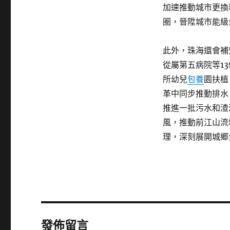
加速推動城市更換
圈，晉陞城市能級
此外，珠海還會補
從屬第五病院等1
所幼兒
包養
園扶植
革中同步推動排水
推進一批污水和渣
風，推動前江山流
理，深刻展開城鄉
發佈留言