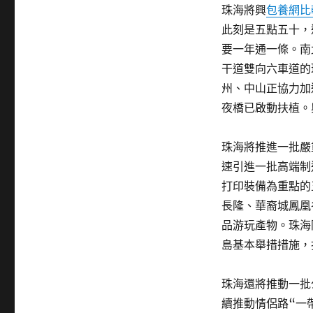
珠海將興
包養網比
此刻是五點五十，
要一年通一條。南
干道雙向六車道的
州、中山正協力加
夜橋已啟動扶植。
珠海將推進一批嚴
速引進一批高端制
打印裝備為重點的
長隆、華裔城鳳凰
品游玩產物。珠海
島基本舉措措施，
珠海還將推動一批
續推動情侶路“一