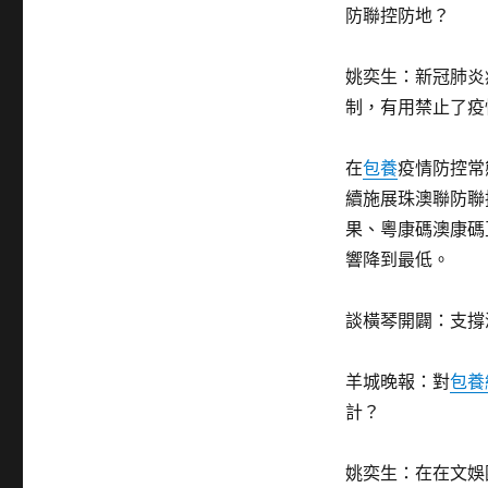
防聯控防地？
姚奕生：新冠肺炎
制，有用禁止了疫
在
包養
疫情防控常
續施展珠澳聯防聯
果、粵康碼澳康碼
響降到最低。
談橫琴開闢：支撐
羊城晚報：對
包養
計？
姚奕生：在在文娛