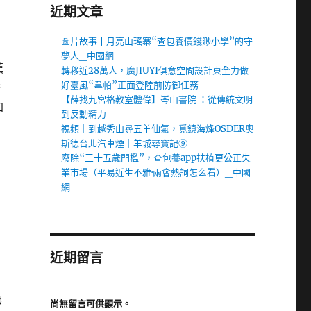
近期文章
圖片故事丨月亮山瑤寨“查包養價錢渺小學”的守
夢人_中國網
漢
轉移近28萬人，廣JIUYI俱意空間設計東全力做
好臺風“韋帕”正面登陸前防御任務
擔
【薛找九宮格教室體偉】岑山書院 ：從傳統文明
加
到反動精力
視頻｜到越秀山尋五羊仙氣，覓鎮海烽OSDER奧
斯德台北汽車煙｜羊城尋寶記⑨
廢除“三十五歲門檻”，查包養app扶植更公正失
，
業市場（平易近生不雅·兩會熱詞怎么看）_中國
網
近期留言
聯
尚無留言可供顯示。