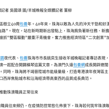
記者 吳國頌 圖/羊城晚報全媒體記者 董柳
區樹立40周
包養
年。40年來，珠海以敢為人先的沖天干勁和好
血路”。現在，站在新時期新出發點上，珠海肩負著新任務、新
搶抓“雙區驅動”嚴重汗青機會，奮力推進經濟特區“二次創業”
花園
夜代表、
包養
珠海市市長姚奕生接收羊城晚報記者專訪表現
澳一起配合開闢橫琴這篇文章，為澳門久遠
包養網
成長開辟遼闊
。同時，珠海將不竭晉陞城市能級量級，打造粵港澳年夜灣區主
口西岸焦點城市和沿海經濟帶高東西的品質成長典范。
推動珠澳職員正常往來
地職員往來頻仍，在疫情防控常態化佈景下，珠海若何筑牢珠澳