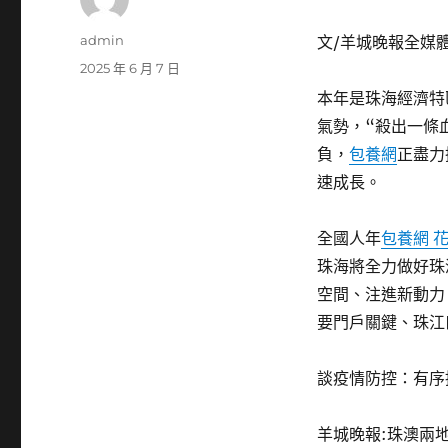
作
admin
文/羊城晚報全媒體
者
發
2025 年 6 月 7 日
佈
本年是珠海經濟特
日
氣勢，“殺出一條
期:
負，
包養網
正盡力
速成長。
全國人年
包養網 
珠海將全力做好珠
空間、注進新動力
要門戶關鍵、珠江
談疫情防控：有序
羊城晚報:珠澳兩