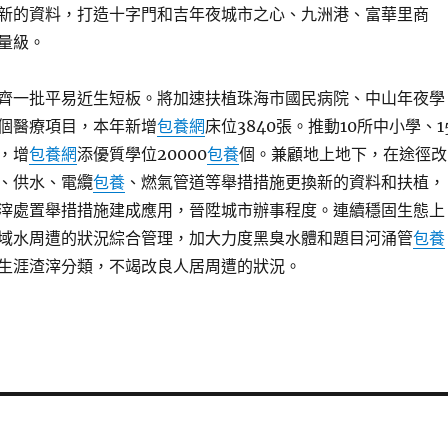
新的資料，打造十字門和吉年夜城市之心、九洲港、富華里商
量級。
齊一批平易近生短板。將加速扶植珠海市國民病院、中山年夜學
3個醫療項目，本年新增
包養網
床位3840張。推動10所中小學、1
，增
包養網
添優質學位20000
包養
個。兼顧地上地下，在途徑改
、供水、電纜
包養
、燃氣管道等舉措措施更換新的資料和扶植，
滓處置舉措措施建成應用，晉陞城市辦事程度。連續穩固生態上
域水周遭的狀況綜合管理，加大力度黑臭水體和題目河涌管
包養
生涯渣滓分類，不竭改良人居周遭的狀況。