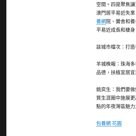
空間。四是聚焦讓
澳門居平易近失業
養網
院、黌舍和養
平易近成長和棲身
談城市檔次：打造
羊城晚報：珠海多
品德，扶植宜居宜
姚奕生：我們要做
質生涯圈中施展更
點的年夜灣區魅力
包養網 花園