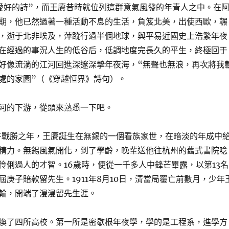
愛好的詩”，而王賡昔時就位列這群意氣風發的年青人之中。在
期，他已然過著一種活動不息的生活，負笈北美，出使西歐，輾
，逝于北非埃及，萍蹤行過半個地球，與平易近國史上浩繁年夜
在經過的事況人生的低谷后，低調地度完長久的平生，終極回于
好像流淌的江河回進深邃深摯年夜海，“無聲也無浪，再次將我
處的家園”（《穿越恒界》詩句）。
河的下游，從頭來熟悉一下吧。
甲午戰勝之年，王賡誕生在無錫的一個看族家世，在暗淡的年成中
精力。無錫風氣開化，到了學齡，晚輩送他往杭州的舊式書院唸
伶俐過人的才智。16歲時，便從一千多人中鋒芒畢露，以第13名
屆庚子賠款留先生。1911年8月10日，清當局覆亡前數月，少年
輪，開端了漫漫留先生涯。
換了四所高校。第一所是密歇根年夜學，學的是工程系，進學方