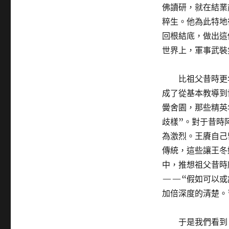
佛讀研，就在結業
粹生。他為此特地
回根結底，做出這
世界上，軍事武裝
比祖父昔時更
成了從基本教導到
黌舍園，那些精英
歧樣”。對于昔時
為激烈。王賡自己
傳統，這些讓王冬
中，推想祖父昔時
——“假如可以或
加倍深度的清楚。
于是我們看到