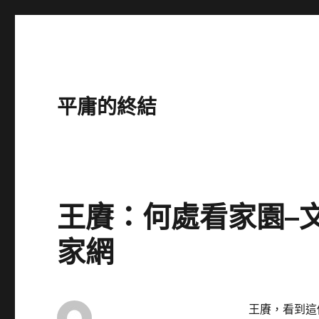
平庸的終結
王賡：何處看家園–
家網
王賡，看到這