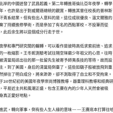
此岸的中國迸發了武昌起義。第二年轉進哥倫比亞年夜學，轉學
年，也許是出于對威爾遜總統的觀賞，轉進其曾任校長的普林斯
汗青系結業。但有些出人意料的是，這位成就優良、溫文爾雅的
棄了持續進修學術，而是參加了有名的西點軍校，不投筆而從
，此后余生將以這個成分行走于世。
夜學和專門研究間的輾轉，可以看作是彼時高低求索前途、追求
的一枚縮影。王冬妮測驗考試往隔空琢磨少年祖父的心思。往時
被清當局送出往的那一批留先生被寄予師夷長技的等待，故而設
主，到了美國，身后的清當局倒臺了，這些如鷂子般被放飛到重
然掉往了明白成分，將來渺渺，卻不測取得了自立和不受拘束。
于20世紀初的美國年夜學崇尚博雅教導，器重理科教導和經典
，平易近主共和風潮正盛，包含王賡在內的少年人天然會被吸
身真正愛好地點。
進武，轉向軍事，倒有些人生人緣的意味——王賡底本打算往