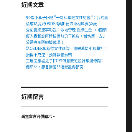
近期文章
，
50歲小李子回應“一向和年輕女性約會”：我的感
情成熟度只OSDER奧斯德汽車材料要32歲
查包養網遼寧彰武：沙地管理 造綠生金_中國網
疫人森和診所體檢情前勇于擔負，濰坊第一支非
公醫療團隊馳援武漢！
過
影OSDER奧斯德零件商院回應銀幕遭小孩擊打：
損傷不成逆，預計報警索賠
王琳回應被兒子JIUYI俱意豪宅設計掌摑傳聞：
假新聞，節目還沒開播就亂帶節奏
，
近期留言
從
尚無留言可供顯示。