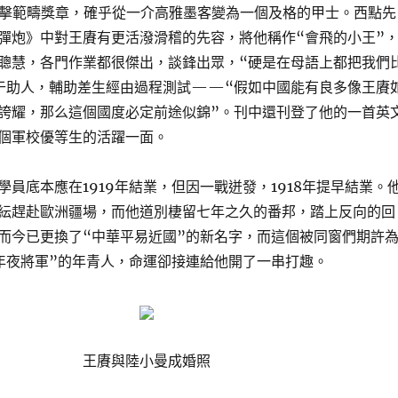
射擊範疇獎章，確乎從一介高雅墨客變為一個及格的甲士。西點先
彈炮》中對王賡有更活潑滑稽的先容，將他稱作“會飛的小王”
聰慧，各門作業都很傑出，談鋒出眾，“硬是在母語上都把我們
于助人，輔助差生經由過程測試——“假如中國能有良多像王賡
誇耀，那么這個國度必定前途似錦”。刊中還刊登了他的一首英
個軍校優等生的活躍一面。
學員底本應在1919年結業，但因一戰迸發，1918年提早結業。
紜趕赴歐洲疆場，而他道別棲留七年之久的番邦，踏上反向的回
而今已更換了“中華平易近國”的新名字，而這個被同窗們期許
年夜將軍”的年青人，命運卻接連給他開了一串打趣。
王賡與陸小曼成婚照