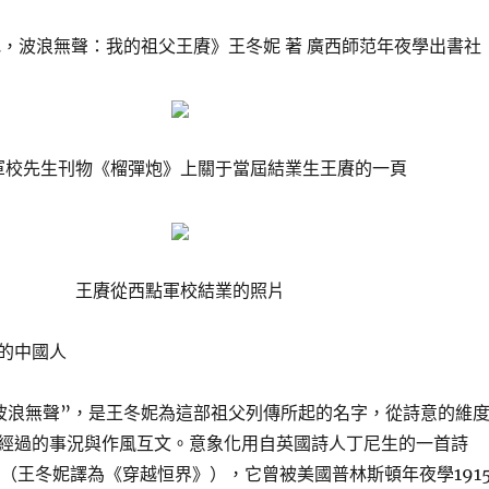
，波浪無聲：我的祖父王賡》王冬妮 著 廣西師范年夜學出書社
軍校先生刊物《榴彈炮》上關于當屆結業生王賡的一頁
王賡從西點軍校結業的照片
的中國人
波浪無聲”，是王冬妮為這部祖父列傳所起的名字，從詩意的維
經過的事況與作風互文。意象化用自英國詩人丁尼生的一首詩
he Bar（王冬妮譯為《穿越恒界》），它曾被美國普林斯頓年夜學191