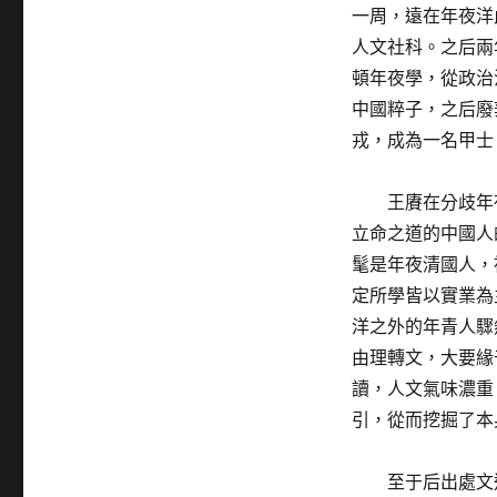
一周，遠在年夜洋
人文社科。之后兩
頓年夜學，從政治
中國粹子，之后廢
戎，成為一名甲士
王賡在分歧年
立命之道的中國人
髦是年夜清國人，
定所學皆以實業為
洋之外的年青人驟
由理轉文，大要緣
讀，人文氣味濃重
引，從而挖掘了本
至于后出處文