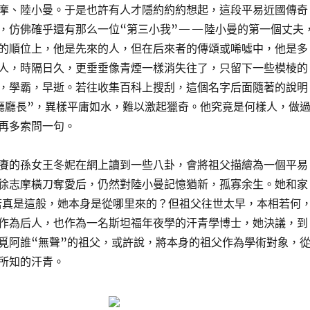
摩、陸小曼。于是也許有人才隱約約約想起，這段平易近國傳奇
，仿佛確乎還有那么一位“第三小我”——陸小曼的第一個丈夫
的順位上，他是先來的人，但在后來者的傳頌或唏噓中，他是多
人，時隔日久，更垂垂像青煙一樣消失往了，只留下一些模棱的
，學霸，早逝。若往收集百科上搜刮，這個名字后面隨著的說明
廳廳長”，異樣平庸如水，難以激起獵奇。他究竟是何樣人，做
再多索問一句。
賡的孫女王冬妮在網上讀到一些八卦，會將祖父描繪為一個平易
徐志摩橫刀奪愛后，仍然對陸小曼記憶猶新，孤寡余生。她和家
真是這般，她本身是從哪里來的？但祖父往世太早，本相若何
作為后人，也作為一名斯坦福年夜學的汗青學博士，她決議，到
覓阿誰“無聲”的祖父，或許說，將本身的祖父作為學術對象，
所知的汗青。