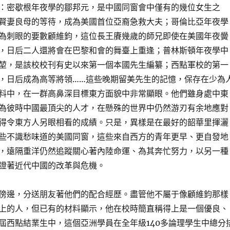
：密歇根年夜學的鄒邦元，是中國同窗會中僅有的幾位女生之
賢妻良母的等待，成為美國首位亞裔急救大夫；哥倫比亞年夜學
為刺眼的要數顧維鈞，這位長王賡幾歲的師兄即使在美國年夜黌
，日后二人還將會在巴黎和會的舞臺上重逢；普林斯頓年夜學中
堃，是該校校刊有史以來第一個本國先生編纂；西點軍校的第一
，日后成為高等將領……這些晚期留美先生的記憶，保存在少為
料中，在一群高鼻深目標東方面貌中非常顯眼。他們雖身處中東
為彼時中國最頂尖的人才，在懸殊的世界中仍然游刃有余地應對
得令東方人另眼相看的成績。只是，異樣是在最好的韶華里揮灑
些不識愁味道的美國同窗，這些來自西方的青年更早、更自發地
，遠隔重洋仍然追蹤關心著內陸命運、為其奔忙努力，以另一種
證著近代中國的改革與危機。
傍邊，分送朋友著他們的配合經歷。盡管他不屬于像顧維鈞那樣
上的人，但已有的材料顯示，他在校時簡直稱得上是一個優良、
屆西點結業生中，這個亞洲學員在全年級140多論理學生中總分