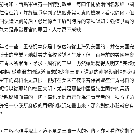
前得知，西點軍校有一個特別政策，每四年開放兩個名額給中國
往信征詢，并終極爭奪到了這個非常可貴的機遇。看似偶爾，但
個決議計劃背后，必是源自王賡對時局的某種認知：強權爭霸的
氣力是非常要害的原因，人才萬不成缺。
年幼一些，王冬妮本身是十多歲時從上海到美國的，并在美國完
博士的學業。她對美式高校教導不生疏，但一百年前的美國年夜
年青人所崇尚、尋求、風行的工具，仍然讓她覺得與明天“完整
阿誰初從貧弱古國遠道而來的少年王賡，遭到的沖擊與碰撞想必
留下的資料很是無限，但好在美國年夜學有保留豐盛汗青材料的
妮得以從那時的校園文明、尤其是那些中國留先生同儕的業績
所親歷和面臨的一切，這也是她自己作為汗青學者的一種方式論
許把一小我所身處的周遭的狀況勾畫出來，那么對這小我就會有
”
，在客不雅浮現上，這不單是王賡一人的列傳，亦可看作晚期留