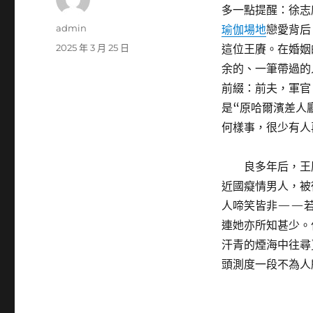
多一點提醒：徐志
作
admin
瑜伽場地
戀愛背后
者
發
2025 年 3 月 25 日
這位王賡。在婚姻
佈
余的、一筆帶過的
日
前綴：前夫，軍官
期:
是“原哈爾濱差人
何樣事，很少有人
良多年后，王
近國癡情男人，被
人啼笑皆非——若
連她亦所知甚少。
汗青的煙海中往尋
頭測度一段不為人