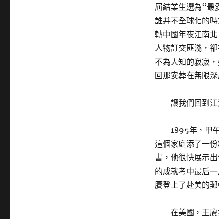
屆結業生選為“最
誰并不全球化的時
轉中國年夜江南北
人物訂交匪淺，卻
不為人知的寂寂，
回那安葬在無限深
讓我們回到江
1895年，
這個家庭添了一份
書，他很快展示出
的成就考中最后一
賡登上了赴美的郵
在美國，王賡