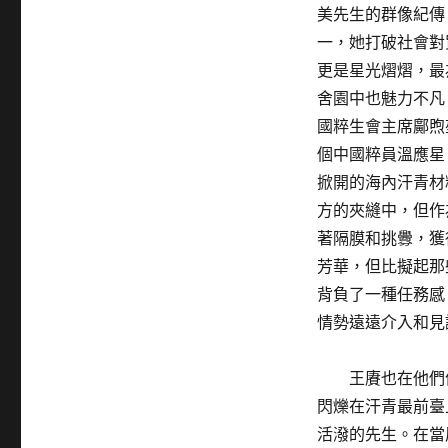
美先生的群像紀傳
一，她打破社會對
更是星光熠熠，最
舍園中也魅力不凡
國粹生會主席鄺煦
個中國粹員溫應星
掀開的海內汗青材
方的夾縫中，但作
著隔膜和挑釁，獲
芳華，但比擬起那
背負了一種任務感
情勢遠遠介入和見
王賡也在他們
閃爍在汗青最前臺
活潑的先生。在當