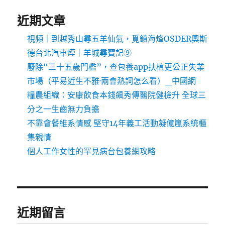
近期文章
視頻｜到越秀山尋五羊仙氣，覓鎮海烽OSDER奧斯
德台北汽車煙｜羊城尋寶記⑨
廢除“三十五歲門檻”，查包養app扶植更公正失業
市場（平易近生不雅·兩會熱詞怎么看）_中國網
糧農組織：安康飲食本錢飆秀傳醫院健檢升 全球三
分之一生齒無力負擔
不靠會餐維系情感 堅守14年義工活動凝億嵐系統櫃
集親情
個人工作女性的罕見病台包養網攻略
近期留言