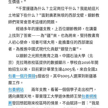
生價值。”
“千里援疆為什么？立足崗位干什么？我能給這片
土地留下些什么？”面對廣袤無垠的西部戈壁，銀齡教
師們常常會思考這樣的問題。
經過多年的援疆支教，上百位銀齡教師，在講臺
上找到了答案——為“疆”來，也為將來，堅持教書育
人初心使命，培養可堪大用、能擔重任的西部建設
者，為推進中國式現代化貢獻“銀發力量”。
以銀齡之光照亮教育之路。中國石油大學（北
京）克拉瑪依校區提供的數據顯示，學校自2016年開
始招生以來，目前累計畢業生達4005名，來自全國2
包養一個月價錢
5個省份，其中1005人選擇到新疆基
層工作。
包養網站
兩年支教，看著一個個學子走出校門，
邁向廣闊天地。華東理工大學退休教師王榮
包養網推
薦
發回想起剛來校區時的情景，不由賦詩一首：“我是