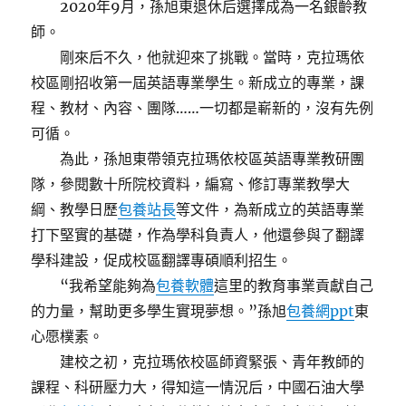
2020年9月，孫旭東退休后選擇成為一名銀齡教
師。
剛來后不久，他就迎來了挑戰。當時，克拉瑪依
校區剛招收第一屆英語專業學生。新成立的專業，課
程、教材、內容、團隊……一切都是嶄新的，沒有先例
可循。
為此，孫旭東帶領克拉瑪依校區英語專業教研團
隊，參閱數十所院校資料，編寫、修訂專業教學大
綱、教學日歷
包養站長
等文件，為新成立的英語專業
打下堅實的基礎，作為學科負責人，他還參與了翻譯
學科建設，促成校區翻譯專碩順利招生。
“我希望能夠為
包養軟體
這里的教育事業貢獻自己
的力量，幫助更多學生實現夢想。”孫旭
包養網ppt
東
心愿樸素。
建校之初，克拉瑪依校區師資緊張、青年教師的
課程、科研壓力大，得知這一情況后，中國石油大學