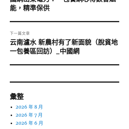
一
能，精準保供
導
篇
覽
文
章:
下一篇文章
云南瀘水 新農村有了新面貌（脫貧地
下
一
一包養區回訪）_中國網
篇
文
章:
彙整
2026 年 8 月
2026 年 7 月
2026 年 6 月