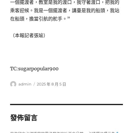
一個擺渡者，教室是我的渡口，我守著渡口，把我的
乘客迎候。我是一個擺渡者，講臺是我的船頭，我站
在船頭，擔當引航的舵手。”
（本報記者張瑜）
TC:sugarpopular900
作
發
admin
2025 年 8 月 5 日
者
佈
日
期:
發佈留言