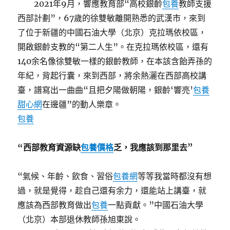
2021年9月，響應教育部“高校銀齡
包養
教師支援
西部計劃”，67歲的徐雙敏離開熟悉的武漢市，來到
了位于新疆的中國石油大學（北京）克拉瑪依校區，
開啟銀齡支教的“第二人生”。在克拉瑪依校區，還有
140余名像徐雙敏一樣的銀齡教師，在本該含飴弄孫的
年紀，背起行囊，來到西部，將余熱灑在西部高校講
臺，譜寫出一曲曲“且把夕陽做朝陽，銀齡‘響亮’
包養
甜心網
在邊疆”的動人樂章。
包養
“西部教育資源缺
包養價格
乏，我應該到那里去”
“氣候、年齡、飲食、習俗
包養網
等等我當時都沒有想
過，就是覺得，趁自己還有余力，還能站上講臺，就
應該為西部教育做出
包養
一點貢獻。”中國石油大學
（北京）本部退休教師孫旭東說。