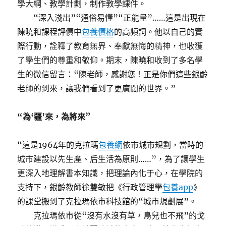
學大綱、教學計劃，制作教學課件。
“深入淺出”“通俗易懂”“正能量”……這是出現在
陳曉和課程評價中
包養價格
的高頻詞。他以自己的實
際行動，詮釋了教育無界、奉獻無悔的精神，也收獲
了學生們的尊重和敬仰。期末，陳曉和收到了多名學
生的微信留言：“陳老師，感謝您！正是你們這些銀齡
老師的到來，讓我們看到了更廣闊的世界。”
“為‘疆’來，為將來”
“這是1964年的克拉瑪
包養網
依市城市規劃，當時的
城市建設以先生產、后生活為原則……”，為了讓學生
更深入地理解書本知識，把理論內化于心，在學院的
支持下，銀齡教師徐雙敏把《行政管理學
包養app
》
的課堂搬到了克拉瑪依市科技館的“城市規劃展”。
克拉瑪依市從“沒有水沒有草，鳥兒也不飛”的戈