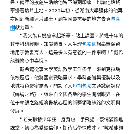
建，兩年的援疆生活給他留下深刻印象，也讓他始終
牽掛著這片土地。2020年初，從湖南大學退休的他再
次回到新疆這片熱土，到祖國最需要的地方去貢
包養
網
獻力量。
“我又能有機會拿起粉筆、站上講臺，將幾十年的
教學科研經驗、知識積累、人生理
包養網
想毫無保留
地用于教書育人，這是多么有意義的一件事啊！”戴希
龍難掩心中喜悅。
戴希龍從事大學英語教學工作多年，來到克拉瑪
依校區后，他將國家戰略需求、學科基礎與優勢以及
地域特色緊密結合，開設了人
短期包養
文通識類課程
《絲綢之路》，讓來自全國各地的學生開闊眼界，在
位于絲綢之路經濟帶核心區的新疆領略絲路的文明與
發展。
“老夫聊發少年狂，身背包，手飛揚，豪情滿懷進
課堂，初心為愛鑄信仰，期待后學快成才。”戴希龍興