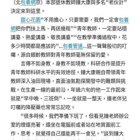
（北
包養網
京）本部退休教師鐘大康與多名“老伙計”
決定來到這里。
甜心花園
“不用擔心，只要需要，我們一定會
包養
網
把你們扶上馬、再送幾程”“青年教師，一定要站穩
講臺、熱愛講臺、敬畏講臺”“在教學準備過程中，花
多少時間都是應該的”…
包養管道
…這一聲聲殷切的叮
囑，源自銀齡教師對青年教師毫無保留的愛。
言傳不如身教，身教不如境教，科研合作是提升
青年教師科研水平的有效途徑。鐘大康親自帶領青年
教師深入油田現場，直面油氣勘探開發中的難題與挑
戰。在生產一線的最前沿，年過六旬的他一工作起來
就是“早中晚、三班倒”，一坐就是一整天，連老伴兒
叮囑的降壓藥也常常忘記吃。
“很多時候，我們準備下班了，但看見鐘老師辦公
室的燈還亮著，還坐在電腦前或者站在地質圖前工
作、思考，就覺得自己還能再干一會兒。”談到鐘大