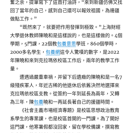
奮之余，提筆寫下了這首打油詩，“來到新疆仿佛又找
回了當年的自己，感到自己還可以報效祖國，為邊疆
做點工作。”
“既然來了，就要把作用發揮到極致。”上海財經
大學退休教師陳曉和是這樣說的，也是這樣做的。4個
學期，5門課，22個教
包養意思
學班，860個學時，
2000多名學生，
包養網
這令人驚嘆的數字，是2022
年陳曉和來到克拉瑪依校區工作后，兩年的教學工作
量。
遭遇過嚴重車禍，并留下后遺癥的陳曉和是一名7
級殘疾軍人，年近古稀的他退休后依舊決然地選擇來
克拉瑪依校區支教。從簽約一年到延長為兩年，又轉
為三年，陳
包養
曉和一再延長著自己的援疆時間。
《社會主義市場經濟專題》是校區思想政治教育
系學生的專業課，也是校區首開的一門課。為了開好
這門課，他寒暑假都沒回家，留在學校備課，撰寫教