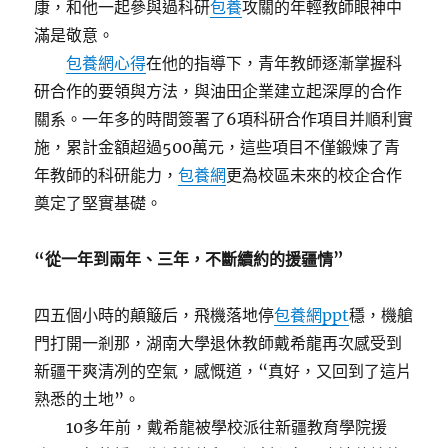
康，和他一起參與過科研
包養
攻關的年輕教師眼神中
滿是敬意。
包養網心得
在他的指導下，青年教師逐漸掌握科
研合作的要領與方法，與油田企業建立起深厚的合作
關系。一年多的時間簽署了6項科研合作項目并順利實
施，累計金額超過500萬元，這些項目不僅鍛煉了青
年教師的科研能力，
包養網
更為校區未來的校企合作
奠定了堅實基礎。
“從一年到兩年、三年，不斷續約的援疆情”
四五個小時的顛簸后，飛機落地停
包養網ppt
穩，機艙
門打開一剎那，湖南大學退休教師戴希龍再次感受到
新疆干爽清冽的空氣，感慨道，“真好，又回到了這片
熟悉的土地”。
10多年前，戴希龍被學校派往新疆教育學院援