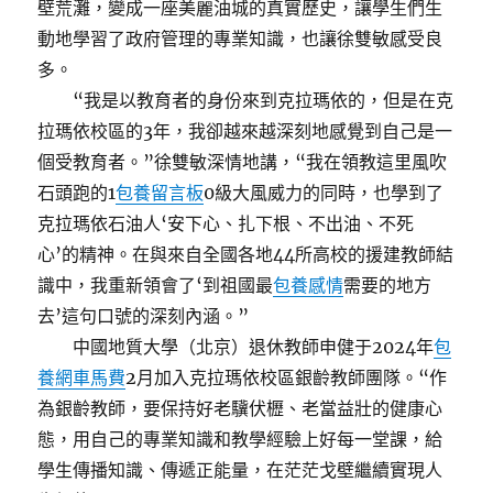
壁荒灘，變成一座美麗油城的真實歷史，讓學生們生
動地學習了政府管理的專業知識，也讓徐雙敏感受良
多。
“我是以教育者的身份來到克拉瑪依的，但是在克
拉瑪依校區的3年，我卻越來越深刻地感覺到自己是一
個受教育者。”徐雙敏深情地講，“我在領教這里風吹
石頭跑的1
包養留言板
0級大風威力的同時，也學到了
克拉瑪依石油人‘安下心、扎下根、不出油、不死
心’的精神。在與來自全國各地44所高校的援建教師結
識中，我重新領會了‘到祖國最
包養感情
需要的地方
去’這句口號的深刻內涵。”
中國地質大學（北京）退休教師申健于2024年
包
養網車馬費
2月加入克拉瑪依校區銀齡教師團隊。“作
為銀齡教師，要保持好老驥伏櫪、老當益壯的健康心
態，用自己的專業知識和教學經驗上好每一堂課，給
學生傳播知識、傳遞正能量，在茫茫戈壁繼續實現人