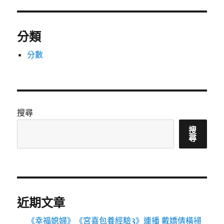
分類
分數
搜尋
搜
尋
近期文章
《幸福媳婦》《宮喜包養經驗3》連播 戴嬌倩橫掃