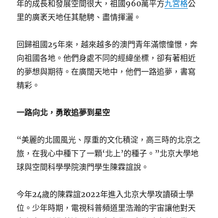
年的成長和發展空間很大，祖國960萬平方
九宮格
公
里的廣袤天地任其馳騁、盡情揮灑。
回歸祖國25年來，越來越多的澳門青年滿懷憧憬，奔
向祖國各地。他們身處不同的經緯坐標，卻有著相近
的夢想與期待。在廣闊天地中，他們一路追夢，書寫
精彩。
一路向北，勇敢追夢到星空
“美麗的北國風光、厚重的文化積淀，高三時的北京之
旅，在我心中種下了一顆‘北上’的種子。”北京大學地
球與空間科學學院澳門學生陳霖誼說。
今年24歲的陳霖誼2022年進入北京大學攻讀碩士學
位。少年時期，電視科普頻道里浩瀚的宇宙讓他對天