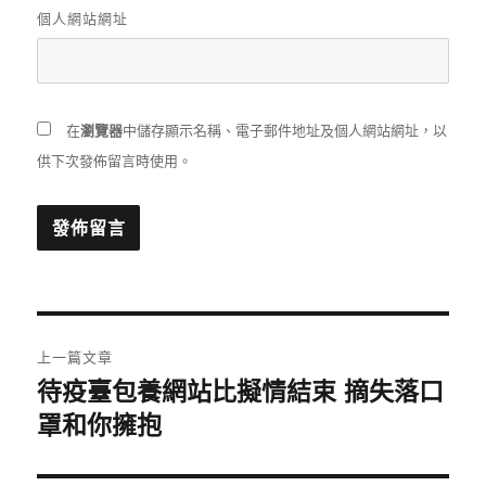
個人網站網址
在
瀏覽器
中儲存顯示名稱、電子郵件地址及個人網站網址，以
供下次發佈留言時使用。
文
上一篇文章
章
待疫臺包養網站比擬情結束 摘失落口
上
一
罩和你擁抱
導
篇
覽
文