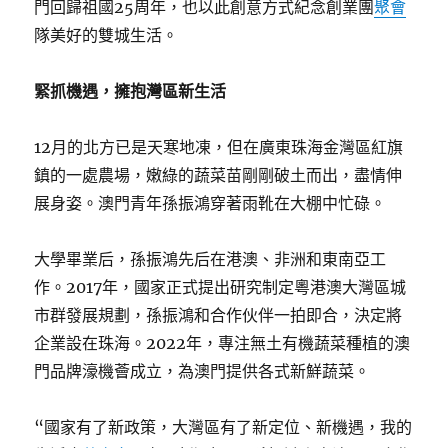
門回歸祖國25周年，也以此創意方式紀念創業團
聚會
隊美好的雙城生活。
緊抓機遇，擁抱灣區新生活
12月的北方已是天寒地凍，但在廣東珠海金灣區紅旗
鎮的一處農場，嫩綠的蔬菜苗剛剛破土而出，盡情伸
展身姿。澳門青年孫振鴻穿著雨靴在大棚中忙碌。
大學畢業后，孫振鴻先后在港澳、非洲和東南亞工
作。2017年，國家正式提出研究制定粵港澳大灣區城
市群發展規劃，孫振鴻和合作伙伴一拍即合，決定將
企業設在珠海。2022年，專注無土有機蔬菜種植的澳
門品牌濠機薈成立，為澳門提供各式新鮮蔬菜。
“國家有了新政策，大灣區有了新定位、新機遇，我的