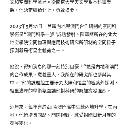
文和空間科學著迷。從南京大學天文學系本科畢業
后，他決定繼續北上，勇敢追夢。
2023年5月21日，首顆內地與澳門合作研制的空間科
學衛星“澳門科學一號”成功發射。陳霖誼所在的北大
地空學院空間物理與應用技術研究所研制的空間粒子
探測器是衛星主載荷之一。
他說，得知消息的那一刻特別自豪！“這是內地和澳門
的合作成果，意義重大，我所在的研究所也參與其
中。”他的課題組主要研究太陽和恒星的極紫外探測，
組里濃厚的學術氛圍讓他對科研的興趣愈發強烈。
近年來，每年有約40%澳門高中生赴內地升學。在內
地，他們增長閱歷、開闊視野，感受祖國日新月異的
發展變化。