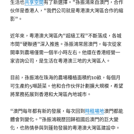
生活也
共享空間
有了新選擇。”孫振鴻來自澳門，合作
伙伴是香港人，“我們公司就是粵港澳大灣區合作的縮
影”。
近年來，粵港澳大灣區內“超級工程”不斷落成，各城
市間“硬聯通”深入推進。孫振鴻常居澳門，每次從家
開車到農場僅需一個半小時左右。他還在香港經營一
家咨詢公司，是生活在粵港澳三地的大灣區人。
目前，孫振鴻在珠海的農場種植面積約10畝，每個月
可生產約5噸蔬菜。他和合作伙伴計劃擴大規模，希望
將業務拓展到香港和大灣區內地城市。
“澳門每年都有新的發展，每次回到
時租場地
澳門都能
體會到變化。”孫振鴻親歷回歸祖國后澳門的巨大變
化，也熱情參與到蓬勃發展的粵港澳大灣區建設中。