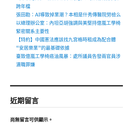
跨年檔
張田勘：AI導致掉業潮？本相是什秀傳醫院勞檢么
以總理辦公室：內坦亞胡強調與美堅持億嵐工學椅
緊密關系主要性
【特約】中國憲法應該找九宮格時租成為配合體
“安居樂業”的最基礎依據
臺致億嵐工學椅癌油風暴：處所議員告發兩官員涉
瀆職罪嫌
近期留言
尚無留言可供顯示。