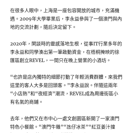
在很多人眼中，上海是一座包容開放的城市，充滿機
遇。2009年大學畢業后，李永益參與了一個澳門與內
地的交流計劃，隨后決定留下。
2020年，閑談時的靈感落地生根，從事IT行業多年的
李永益和同學湊出第一筆啟動資金，在梧桐掩映的徐
匯區創立REVEL，一間只在晚上營業的小酒坊。
“也許是店內獨特的細節打動了年輕消費群體，來我們
這里的客人大多是回頭客。”李永益說。伴隨這兩年
“小店熱”和“夜經濟”潮流，REVEL成為周邊街區小
有名氣的商鋪。
去年，他們又在市中心一處文創園區新開了一家澳門
特色小餐館。“澳門牛雜”“氹仔冰茶”“紅豆姜汁撞