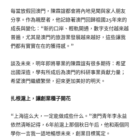
每當放假回澳門，陳霖誼都會將內地見聞與家人朋友
分享。作為親歷者，他記錄著澳門回歸祖國25年來的
成長與變化：“新的口岸、輕軌開通，數字支付越來越
普遍，尤其是澳門的旅游業發展越來越好，這些讓我
們都有實實在在的獲得感。”
談及未來，明年即將畢業的陳霖誼有很多期待：希望
出國深造，學有所成后為澳門的科研事業貢獻力量；
希望澳門繼續繁榮，迎來更加美好的明天。
扎根滬上，讓創業種子開花
“上海這么大，一定能做成些什么。”澳門青年李永益
依然清晰記得，6年前滬上那個秋日午后，他和兩個同
學你一言我一語地暢想未來，創業目標篤定。