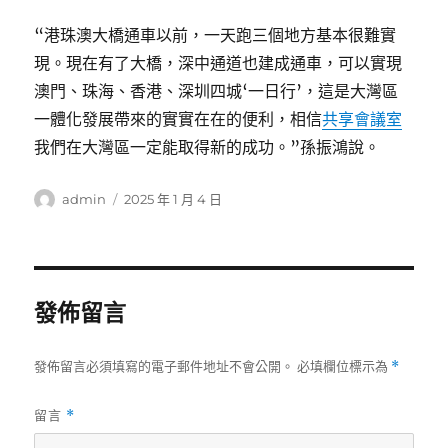
“港珠澳大橋通車以前，一天跑三個地方基本很難實
現。現在有了大橋，深中通道也建成通車，可以實現
澳門、珠海、香港、深圳四城‘一日行’，這是大灣區
一體化發展帶來的實實在在的便利，相信
共享會議室
我們在大灣區一定能取得新的成功。”孫振鴻說。
作
發
admin
2025 年 1 月 4 日
者
佈
日
期:
發佈留言
發佈留言必須填寫的電子郵件地址不會公開。
必填欄位標示為
*
留言
*