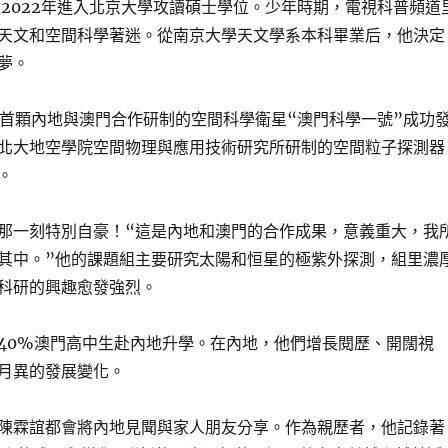
誼2022年進入北京大學攻讀碩士學位。少年時期，電視科普頻道
天文和空間科學著迷。從南京大學天文學系本科畢業后，他決定
夢。
日，首顆內地與澳門合作研制的空間科學衛星“澳門科學一號”成功
北大地空學院空間物理與應用技術研究所研制的空間粒子探測器
。
那一刻特別自豪！“這是內地和澳門的合作成果，意義重大，我
其中。”他的課題組主要研究太陽和恒星的極紫外探測，組里濃
科研的興趣愈發強烈。
40%澳門高中生赴內地升學。在內地，他們增長閱歷、開闊視
月異的發展變化。
陳霖誼都會將內地見聞與家人朋友分享。作為親歷者，他記錄著