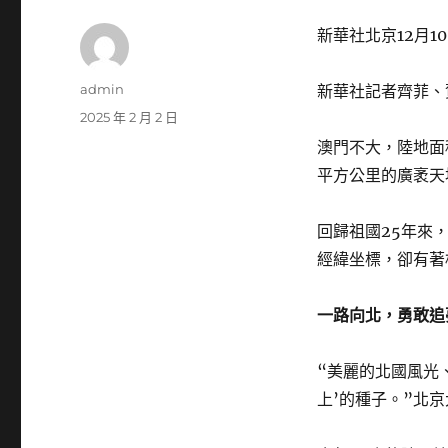
新華社北京12月1
作
admin
新華社記者齊菲、
者
發
2025 年 2 月 2 日
佈
澳門不大，陸地面
日
平方公里的廣袤天
期:
回歸祖國25年來
經緯坐標，卻有著
一路向北，勇敢追
“美麗的北國風光
上’的種子。”北