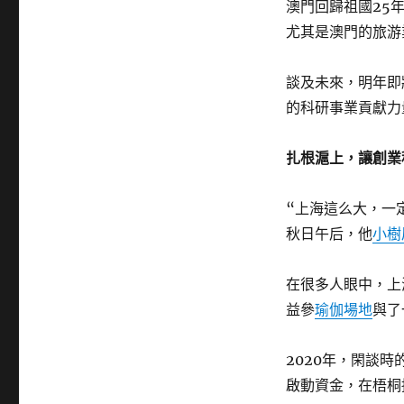
澳門回歸祖國25
尤其是澳門的旅游
談及未來，明年即
的科研事業貢獻力
扎根滬上，讓創業
“上海這么大，一
秋日午后，他
小樹
在很多人眼中，上
益參
瑜伽場地
與了
2020年，閑談
啟動資金，在梧桐