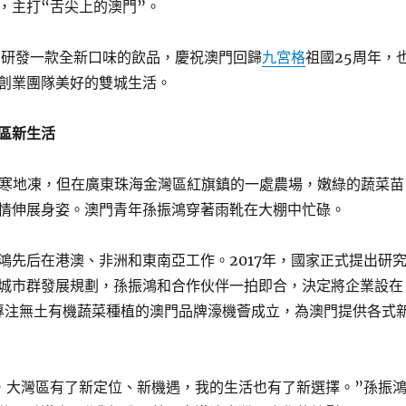
，主打“舌尖上的澳門”。
正在研發一款全新口味的飲品，慶祝澳門回歸
九宮格
祖國25周年，
創業團隊美好的雙城生活。
區新生活
天寒地凍，但在廣東珠海金灣區紅旗鎮的一處農場，嫩綠的蔬菜苗
情伸展身姿。澳門青年孫振鴻穿著雨靴在大棚中忙碌。
鴻先后在港澳、非洲和東南亞工作。2017年，國家正式提出研
城市群發展規劃，孫振鴻和合作伙伴一拍即合，決定將企業設在
，專注無土有機蔬菜種植的澳門品牌濠機薈成立，為澳門提供各式
，大灣區有了新定位、新機遇，我的生活也有了新選擇。”孫振