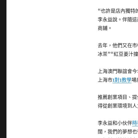
“也許是店內獨特
李永益說。伴隨這
商鋪。
去年，他們又在市
冰茶”“紅豆姜汁
上海澳門聯誼會今
上海市
1對1教學
場
推薦創業項目、提
得從創業環境到人
李永益和小伙伴
時
闊，我們的夢想也