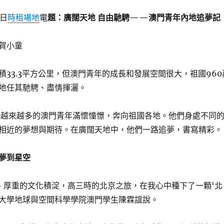
0日
時租場地
電
題：廣闊天地 自由馳騁——澳門青年內地追夢記
賀小童
積33.3平方公里，但澳門青年的成長和發展空間很大，祖國960
地任其馳騁、盡情揮灑。
，越來越多的澳門青年滿懷憧憬，奔向祖國各地。他們身處不同
相近的夢想與期待。在廣闊天地中，他們一路追夢，書寫精彩。
夢到星空
、厚重的文化積淀，高三時的北京之旅，在我心中種下了一顆‘北
京大學地球與空間科學學院澳門學生陳霖誼說。