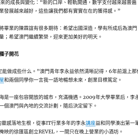
年來的成長與變化：“新的口岸、輕軌開通，數字支付越來越普遍
業發展越來越好，這些讓我們都有實實在在的獲得感。”
將畢業的陳霖誼有很多期待：希望出國深造，學有所成后為澳門
量；希望澳門繼續繁榮，迎來更加美好的明天。
種子開花
定能做成些什么。”澳門青年李永益依然清晰記得，6年前滬上那
屋
和兩個同學你一言我一語地暢想未來，創業目標篤定。
海是一座包容開放的城市，充滿機遇。2009年大學畢業后，李
一個澳門與內地的交流計劃，隨后決定留下。
時的靈感落地生根，從事IT行業多年的李永
講座
益和同學湊出第一
掩映的徐匯區創立REVEL，一間只在晚上營業的小酒坊。