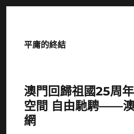
平庸的終結
澳門回歸祖國25周
空間 自由馳騁——
網