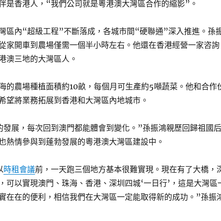
伴是香港人，“我們公司就是粵港澳大灣區合作的縮影”。
灣區內“超級工程”不斷落成，各城市間“硬聯通”深入推進。孫
從家開車到農場僅需一個半小時左右。他還在香港經營一家咨詢
港澳三地的大灣區人。
海的農場種植面積約10畝，每個月可生產約5噸蔬菜。他和合作
希望將業務拓展到香港和大灣區內地城市。
的發展，每次回到澳門都能體會到變化。”孫振鴻親歷回歸祖國
也熱情參與到蓬勃發展的粵港澳大灣區建設中。
以
時租會議
前，一天跑三個地方基本很難實現。現在有了大橋，
，可以實現澳門、珠海、香港、深圳四城‘一日行’，這是大灣區
實在在的便利，相信我們在大灣區一定能取得新的成功。”孫振