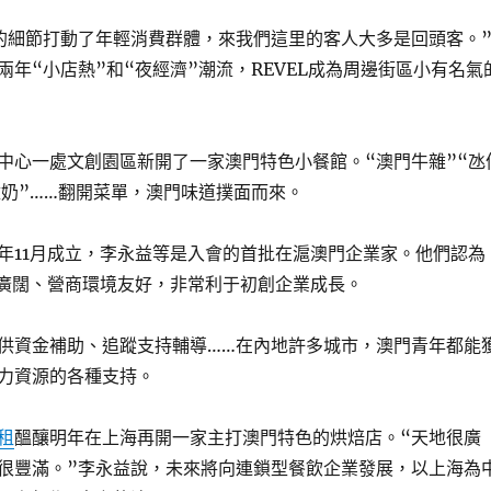
的細節打動了年輕消費群體，來我們這里的客人大多是回頭客。
兩年“小店熱”和“夜經濟”潮流，REVEL成為周邊街區小有名氣
中心一處文創園區新開了一家澳門特色小餐館。“澳門牛雜”“氹
撞奶”……翻開菜單，澳門味道撲面而來。
年11月成立，李永益等是入會的首批在滬澳門企業家。他們認為
廣闊、營商環境友好，非常利于初創企業成長。
供資金補助、追蹤支持輔導……在內地許多城市，澳門青年都能
力資源的各種支持。
租
醞釀明年在上海再開一家主打澳門特色的烘焙店。“天地很廣
很豐滿。”李永益說，未來將向連鎖型餐飲企業發展，以上海為