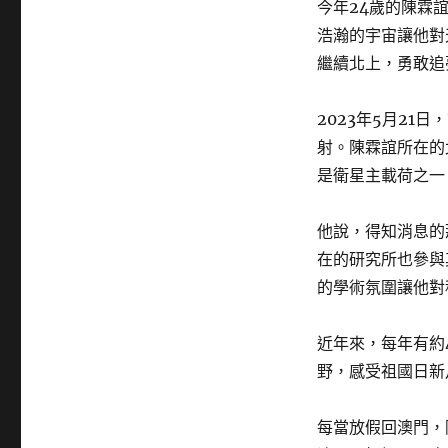
今年24歲的陳霖
浩瀚的宇宙讓他對
繼續北上，勇敢追
2023年5月21
射。陳霖誼所在的
是衛星主載荷之一
他說，得知消息的
在的研究所也參與
的學術氛圍讓他對
近年來，每年有約
野，感受祖國日新
每當放假回澳門，