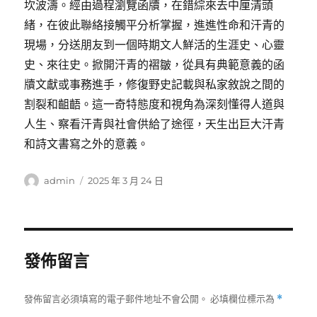
坎波濤。經由過程瀏覽函牘，在錯綜來去中厘清頭
緒，在彼此聯絡接觸平分析掌握，進進性命和汗青的
現場，分送朋友到一個時期文人鮮活的生涯史、心靈
史、來往史。掀開汗青的褶皺，從具有典範意義的函
牘文獻或事務進手，修復野史記載與私家敘說之間的
割裂和齟齬。這一奇特態度和視角為深刻懂得人道與
人生、察看汗青與社會供給了途徑，天生出巨大汗青
和詩文書寫之外的意義。
作
發
admin
2025 年 3 月 24 日
者
佈
日
期:
發佈留言
發佈留言必須填寫的電子郵件地址不會公開。
必填欄位標示為
*