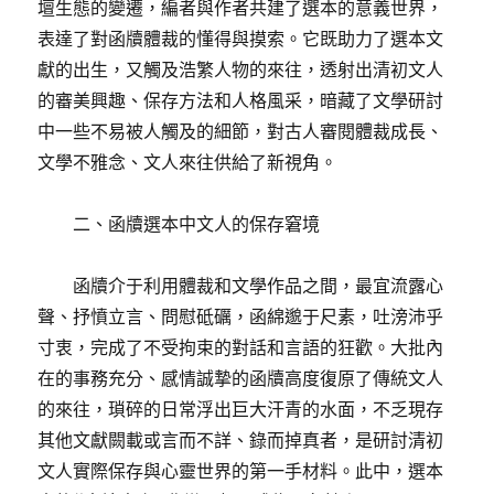
壇生態的變遷，編者與作者共建了選本的意義世界，
表達了對函牘體裁的懂得與摸索。它既助力了選本文
獻的出生，又觸及浩繁人物的來往，透射出清初文人
的審美興趣、保存方法和人格風采，暗藏了文學研討
中一些不易被人觸及的細節，對古人審閱體裁成長、
文學不雅念、文人來往供給了新視角。
二、函牘選本中文人的保存窘境
函牘介于利用體裁和文學作品之間，最宜流露心
聲、抒憤立言、問慰砥礪，函綿邈于尺素，吐滂沛乎
寸衷，完成了不受拘束的對話和言語的狂歡。大批內
在的事務充分、感情誠摯的函牘高度復原了傳統文人
的來往，瑣碎的日常浮出巨大汗青的水面，不乏現存
其他文獻闕載或言而不詳、錄而掉真者，是研討清初
文人實際保存與心靈世界的第一手材料。此中，選本