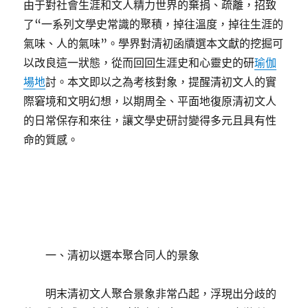
由于對社會生涯和文人精力世界的棄捐、疏離，招致
了“一系列文學史常識的聚積，掉往溫度，掉往生涯的
氣味、人的氣味”。學界對清初函牘選本文獻的挖掘可
以改良這一狀態，從而回回生涯史和心靈史的研
瑜伽
場地
討。本文即以之為考核對象，提醒清初文人的實
際窘境和文明幻想，以期周全、平面地復原清初文人
的日常保存和來往，讓文學史研討變得多元且具有性
命的質感。
一、清初以選本聚合同人的景象
明末清初文人聚合景象非常凸起，浮現出分歧的