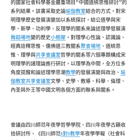
的國家社會科學基金嚴重項目“中國道統思惟研討”的
系列結果。該書采取史論
瑜伽教室
結合的方式，對宋
明理學歷史發展演變加以系統探討，結公道學與宋
學、新學、功利學、反理學的關系來論述理學發展演
舞蹈場地
變的歷史
小樹屋
，對理學心性論、認識論、
經典詮釋思惟、儒佛道三教關系
聚會場地
、道統思
惟、理學與
共享會議室
哲學的關系等六個專題構成宋
明理學的諸理論進行研討，以理學為中間，全方位多
角度提醒和論述理學思潮
教學
的發展演變與政治、
瑜
伽教室
共享會議室
文學、史學、教導、科舉、倫理、
內圣與外王等中國文明各個方面的聯系與關系。
會議由四川師范年夜學哲學學院、四川年夜學古籍收
拾研討所、《四川師范
1對1教學
年夜學學報（社會科