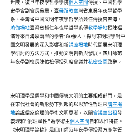
世陵，復旦年夜學哲學學院
個人空間
傳授、中國哲學
史學會副會長吳震，臺
舞蹈教室
灣省東吳年夜學哲學
系、臺灣省中國文明年夜學哲學所兼任傳授曾春海，
瑜伽場地
臺灣省輔仁年夜學哲學系傳
教學場地
授陳福
濱等來自海峽兩岸的學者180余人，探討宋明理學對中
國文明發展的深入影響和新
講座場地
時代開展宋明理
學研討的方法方式，推動文明創新與發展。四川師范
年夜學副校長陳佑松傳授列席會議并
私密空間
致辭。
宋明理學是儒學和中國傳統文明的主要組成部門，是
在宋代社會的新形勢下興起的以思辨性哲理來
講座場
地
論證儒家倫理的學術文明思潮，以闡
會議室出租
發
義理和“窮理盡性”為學術主
個人空間
旨和思惟特征。
《宋明理學論稿》是四川師范年夜學傳授蔡方鹿掌管