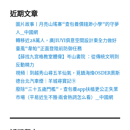
近期文章
圖片故事丨月亮山瑤寨“查包養價錢渺小學”的守夢
人_中國網
轉移近28萬人，廣JIUYI俱意空間設計東全力做好
臺風“韋帕”正面登陸前防御任務
【薛找九宮格教室體偉】岑山書院 ：從傳統文明到
反動精力
視頻｜到越秀山尋五羊仙氣，覓鎮海烽OSDER奧斯
德台北汽車煙｜羊城尋寶記⑨
廢除“三十五歲門檻”，查包養app扶植更公正失業
市場（平易近生不雅·兩會熱詞怎么看）_中國網