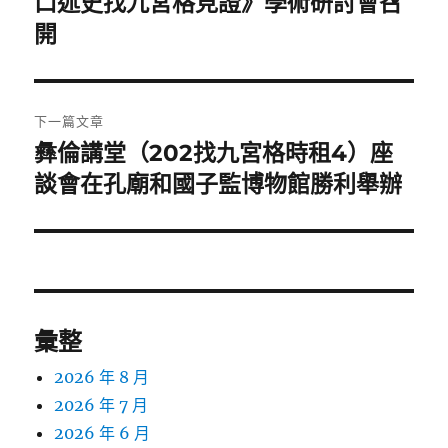
口述史找九宮格見證》學術研討會召
覽
文
開
章:
下一篇文章
彝倫講堂（202找九宮格時租4）座
下
一
談會在孔廟和國子監博物館勝利舉辦
篇
文
章:
彙整
2026 年 8 月
2026 年 7 月
2026 年 6 月