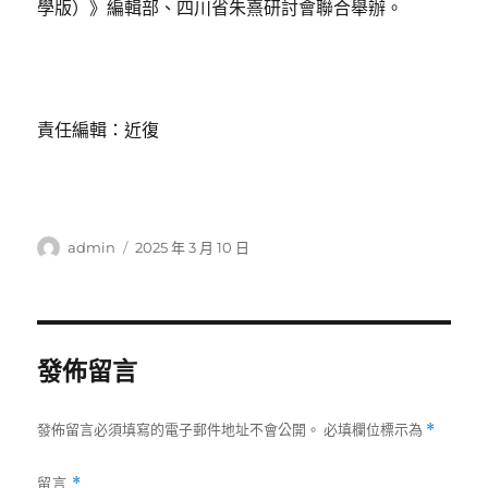
學版）》編輯部、四川省朱熹研討會聯合舉辦。
責任編輯：近復
作
發
admin
2025 年 3 月 10 日
者
佈
日
期:
發佈留言
發佈留言必須填寫的電子郵件地址不會公開。
必填欄位標示為
*
留言
*