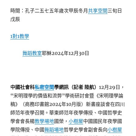
時間：孔子二五七五年歲次甲辰冬月
共享空間
三旬日
戊辰
1對1教學
舞蹈教室
耶穌2024年12月30日
中國社會科
私密空間
學網訊（記者 陸航）
12月29日，
“宋明理學的價值和流弊”學術研討會暨《宋明理學論
稿》（商務印書館2024年10月版）新書座談會在四川
師范年夜學召開。華東師范年夜學傳授、中國哲學史
學會會長楊
教學場地
國榮，
小樹屋
中國國民年夜學國
學院傳授、中國
舞蹈場地
哲學史學會副會長向
小樹屋