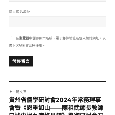
個人網站網址
在
瀏覽器
中儲存顯示名稱、電子郵件地址及個人網站網址，以
供下次發佈留言時使用。
文
上一篇文章
章
貴州省儒學研討會2024年常務理事
上
一
會暨《恩重如山——陳祖武師長教師
導
篇