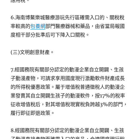
應用稅。
6.海南博鰲樂城醫療游玩先行區確需入口的、關稅稅
率較高的
包養網
部門醫療器械和藥品，由省當局報國
度相干部分批準后可下降入口關稅。
(三)文明創意財產。
7.經國務院有關部分認定的動漫企業自立開闢、生孩
子動漫產物，可請求享用國度現行激勵軟件財產成長
的所得稅優惠政策。屬于增值稅普通徵稅人的動漫企
業發賣其自立開闢生孩子的動漫軟件，按17%的稅率
征收增值稅后，對其增值稅現實稅負跨越3%的部門，
履行即征即退政策。
8.經國務院有關部分認定的動漫企業自立開闢、生孩