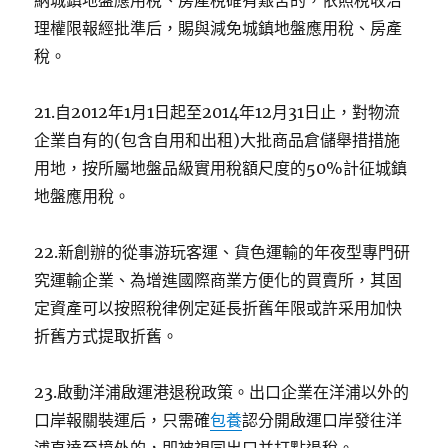
納城鎮地盤應用稅、房產稅確有艱苦的，依照稅收治
理權限報經批準后，賜與減免城鎮地盤應用稅、房產
稅。
21.自2012年1月1日起至2014年12月31日止，對物流
企業自有的(包含自用和出租)大批商品倉儲舉措措施
用地，按所屬地盤品級實用稅額尺度的50%計征城鎮
地盤應用稅。
22.新創辦的從事游玩客運、貨色運輸的年夜型專門研
究運輸企業、為增進國際商業方便化的買賣所，其固
定資產可以按照稅律例定延長折舊年限或許采用加快
折舊方式提取折舊。
23.啟動洋浦啟運港退稅政策。出口企業在洋浦以外的
口岸報關裝運后，只需確
包養
認分開啟運口岸發往洋