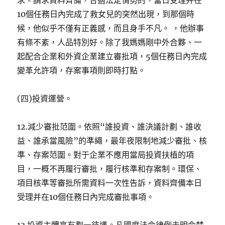
求。請求資料齊備，合適法定情勢的，當日受理并在
10個任務日內完成了救女兒的突然出現，到那個時
候，他似乎不僅有正義感，而且身手不凡。 ，他辦事
有條不紊，人品特別好。除了我媽媽剛中外合夥、一
起配合企業和外資企業建立審批項，5個任務日內完成
變革允許項，存案事項則即時打點。
(四)投資運營。
12.減少審批范圍。依照“誰投資、誰決議計劃、誰收
益、誰承當風險”的準繩，最年夜限制地減少審批、核
準、存案范圍。對于企業不應用當局投資扶植的項
目，一概不再履行審批，履行核準和存案制。環保、
項目核準等審批所需資料一次性告訴，資料齊備本日
受理并在10個任務日內完成審批事項。