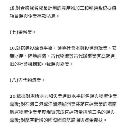
18.對合適我省成長計劃的農產物加工和暢通系統扶植
項目賜與企業存款貼息。
(七)金融業。
19.對搭建投融資平臺，領導社會本錢投進游玩業、安
康財產、陸地經濟、古代物流等古代辦事業有凸起進
獻的社會機構和小我賜與嘉獎。
(八)古代物流業。
20.依據對處所財力和失業進獻水平排名賜與物流企業
嘉獎;對在海口港或洋浦港展開集裝箱直達營業的海南
航運物流企業年度現實完成直達箱量排前三名的賜與
嘉獎;對航空新增的國際國際航路賜與資金攙扶。