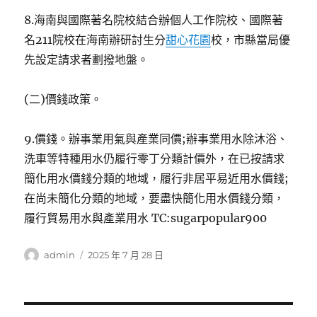
8.海南與國際著名院校結合辦個人工作院校、國際著
名211院校在海南辦研討生分
甜心花園
校，市縣當局優
先設定請求者劃撥地盤。
(二)價錢政策。
9.價錢。辦事業用氣與產業同價;辦事業用水除沐浴、
洗車等特種用水仍履行零丁分類計價外，在已按請求
簡化用水價錢分類的地域，履行非居平易近用水價錢;
在尚未簡化分類的地域，要盡快簡化用水價錢分類，
履行貿易用水與產業用水 TC:sugarpopular900
作
發
admin
2025 年 7 月 28 日
者
佈
日
期: