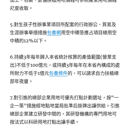
加工、包裝、倉儲扶植用地價錢可參照產業用地價錢
尺度收取。
5.對生孩子性辦事業項目所配套的行政辦公、貿易及
生涯辦事舉措措施
包養網
用空中積答應占項目總用空
中積的12%以下。
6.持續3年每年歸入本省統計核算的產值範圍(營業支
出)不低于100億元，或持續3年每年在本省內構成的處
所財力不低于1億元
包養條件
的，可以請求自力扶植總
部年夜廈。
7.對引進的總部企業用地可優先打點計劃選址，按“一
企一策”措施經地點地當局批準后掛牌出讓供給。引進
總部企業建立研發中間的，其研發機構的專門用地可
按法式以科研用地打點出讓手續。