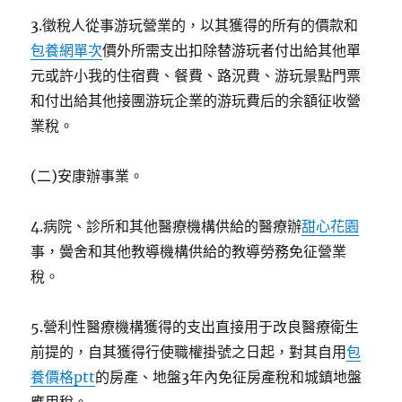
3.徵稅人從事游玩營業的，以其獲得的所有的價款和
包養網單次
價外所需支出扣除替游玩者付出給其他單
元或許小我的住宿費、餐費、路況費、游玩景點門票
和付出給其他接團游玩企業的游玩費后的余額征收營
業稅。
(二)安康辦事業。
4.病院、診所和其他醫療機構供給的醫療辦
甜心花園
事，黌舍和其他教導機構供給的教導勞務免征營業
稅。
5.營利性醫療機構獲得的支出直接用于改良醫療衛生
前提的，自其獲得行使職權掛號之日起，對其自用
包
養價格ptt
的房產、地盤3年內免征房產稅和城鎮地盤