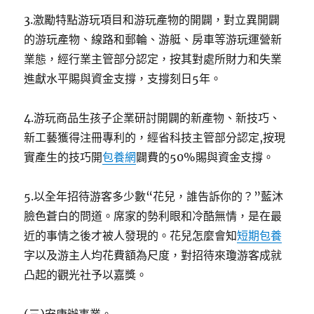
3.激勵特點游玩項目和游玩產物的開闢，對立異開闢
的游玩產物、線路和郵輪、游艇、房車等游玩運營新
業態，經行業主管部分認定，按其對處所財力和失業
進獻水平賜與資金支撐，支撐刻日5年。
4.游玩商品生孩子企業研討開闢的新產物、新技巧、
新工藝獲得注冊專利的，經省科技主管部分認定,按現
實產生的技巧開
包養網
闢費的50%賜與資金支撐。
5.以全年招待游客多少數“花兒，誰告訴你的？”藍沐
臉色蒼白的問道。席家的勢利眼和冷酷無情，是在最
近的事情之後才被人發現的。花兒怎麼會知
短期包養
字以及游主人均花費額為尺度，對招待來瓊游客成就
凸起的觀光社予以嘉獎。