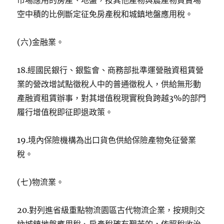
市場應用的房產、地盤，按其他產物與農產物買賣場
空中積的比例斷定征免房產稅和城鎮地盤應用稅。
(六)金融業。
18.經國民銀行、銀監會、商務部批準運營融資租賃營
業的營改增試點徵稅人中的普通徵稅人，供給無形動
產融資租賃辦事，對其增值稅現實稅負跨越3%的部門
履行增值稅即征即退政策。
19.境內保險機構為出口貨色供給保險產物免征營業
稅。
(七)物流業。
20.對列進省級重點物流園區古代物流企業，按規則交