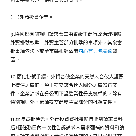
辦事平臺公示，供社會大眾查詢。
(三)外商投資企業。
9.除國度有關規則請求應當由省級工商行政治理機關
外資掛號核準、外資主管部分批準的事項外，其余審
批事項依法下放至市縣和經濟開
甜心寶貝包養網
闢
區。
10.簡化掛號手續。外資合伙企業的天然人合伙人護照
上標注居處的，免于提交該合伙人國外居處證實文
件。企業請求在分公司下設營業性分支機構的，除有
特別規則外，無須提交商務主管部分的批準文件。
11.延長審批時光。外商投資審批機關自收到請求資料
后1個任務日內一次性告訴請求人需求彌補的資料和請