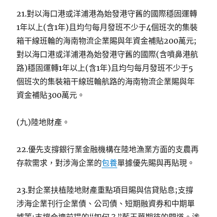
21.對以海口港或洋浦港為始發港守舊的國際穩固運轉
1年以上(含1年)且均勻每月發班不少于4個班次的集裝
箱干線班輪的海南物流企業賜與年資金補貼200萬元;
對以海口港或洋浦港為始發港守舊的國際(含噴鼻港航
路)穩固運轉1年以上(含1年)且均勻每月發班不少于5
個班次的集裝箱干線班輪航路的海南物流企業賜與年
資金補貼300萬元。
(九)陸地財產。
22.優先支撐銀行業金融機構在陸地漁業方面的支農再
存款需求，對涉海企業的
包養
單據優先賜與再貼現。
23.對企業扶植陸地財產重點項目賜與信貸貼息;支撐
涉海企業刊行企業債、公司債、短期融資券和中期單