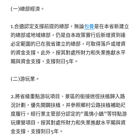
(一)總部經濟。
1.合適認定支撐前提的總部，無論
包養
是在本省新建立
的總部或地域總部，仍是自本政策實行后新增資到達
必定範圍的已在我省建立的總部，可取得落戶或增資
的資金支撐。此外，按其對處所財力和失業進獻水平
賜與資金支撐，支撐刻日5年。
(二)游玩業。
2.將省級重點游玩項目、景區的銜接途徑扶植歸入路
況計劃，優先開闢扶植，并參照鄉村公路扶植補助尺
度履行。經行業主管部分認定的“風情小鎮”等特點游
玩運營項目，按其對處所財力和失業進獻水平賜與資
金支撐，支撐刻日5年。