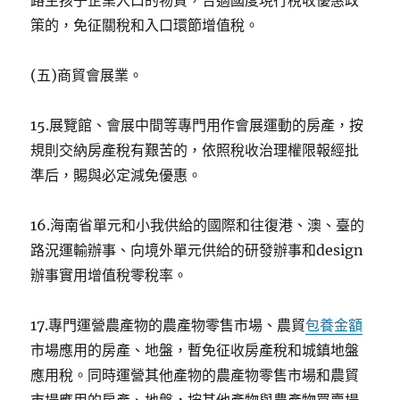
路生孩子企業入口的物質，合適國度現行稅收優惠政
策的，免征關稅和入口環節增值稅。
(五)商貿會展業。
15.展覽館、會展中間等專門用作會展運動的房產，按
規則交納房產稅有艱苦的，依照稅收治理權限報經批
準后，賜與必定減免優惠。
16.海南省單元和小我供給的國際和往復港、澳、臺的
路況運輸辦事、向境外單元供給的研發辦事和design
辦事實用增值稅零稅率。
17.專門運營農產物的農產物零售市場、農貿
包養金額
市場應用的房產、地盤，暫免征收房產稅和城鎮地盤
應用稅。同時運營其他產物的農產物零售市場和農貿