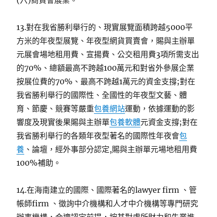
(六)商貿會展業。
13.對在我省勝利舉行的、現實展覽面積跨越5000平
方米的年夜型展覽、年夜型網貨買賣會，賜與主辦單
元展會場地租用費、宣揚費、公交租用費3項所需支出
的70%、總額最高不跨越100萬元和對省外參展企業
按展位費的70%、最高不跨越1萬元的資金支撐;對在
我省勝利舉行的國際性、全國性的年夜型文藝、體
育、節慶、競賽等嚴重
包養網站
運動，依據運動的影
響度及現實後果賜與主辦單
包養軟體
元資金支撐;對在
我省勝利舉行的各類年夜型著名的國際性年夜會
包
養
、論壇，經外事部分認定,賜與主辦單元場地租用費
100%補助。
14.在海南建立的國際、國際著名的lawyer firm 、管
帳師firm 、徵詢中介機構和人才中介機構等專門研究