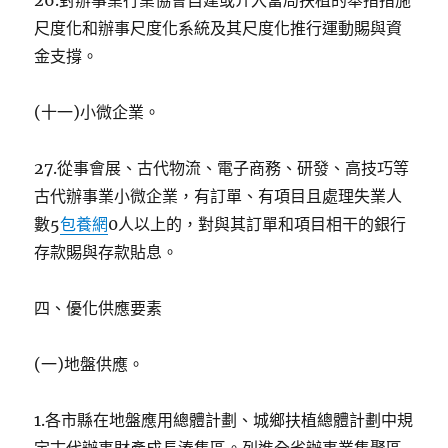
26.對辦事業行業協會自建或介入當局扶植的舉措措施
尺度化和辦事尺度化系統及其尺度化推行運動賜與資
金支撐。
(十一)小微企業。
27.從事會展、古代物流、電子商務、研發、高技巧等
古代辦事業小微企業，有訂單、有項目且處理失業人
數5
包養網
0人以上的，對與其訂單和項目相干的銀行
存款賜與存款貼息。
四、優化供應要素
(一)地盤供應。
1.各市縣在地盤應用總體計劃、城鄉扶植總體計劃中規