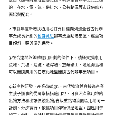
定古代辦事財產成長湊集區。列進全省辦事業集聚區
的，在水、電、氣、供排水、公共路況等市政供應方
面賜與配套。
2.市縣年度新增扶植用地打算目標向列進全省古代辦
事業成長計劃的
包養意思
辦事業重點湊集區、嚴重項
目傾斜，賜與優先保證。
3.在合適地盤總體應用計劃的條件下，積極支撐應用
荒地、荒坡、荒灘、渣滓場、放棄礦山、遙遠海島和
可以開闢應用的石漠化地盤開闢古代辦事業項目。
4.新產物研發、產業design、古代物流等直接為產業
生孩子辦事的從屬舉措措施用地，可參照產業用地的
出讓方法和出讓價錢出讓;省級重點物流園區用地同一
計劃、分步實行，依據項目停頓供給地盤，園區用于