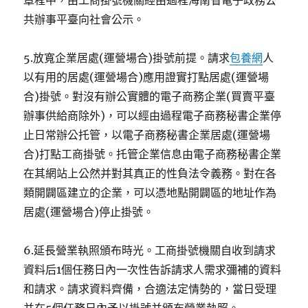
章程中，由工商掛號機關經由過程海南省電子政務公
共辦事平臺向社會公示。
5.放寬企業居處(運營場合)掛號前提。請求
包養網
人
以有用的居處(運營場合)應用證實打點居處(運營場
合)掛號。對沒有辦公實體的電子商務企業(買賣平臺
辦事供給商除外)，可以經由過程電子商務秘書企業停
止日常辦公托管，以電子商務秘書企業居處(運營場
合)打點工商掛號。托管企業信息由電子商務秘書企業
在其網站上公然并對其真正的性負法令義務。對在各
類開闢區建立的企業，可以憑地點開闢區的地址作為
居處(運營場合)停止掛號。
6.延長營業執照頒布時光。工商掛號機關自收到請求
資料后1個任務日內一次性告訴請求人需求彌補的資料
和請求。請求資料齊備，合適法定情勢的，當日受理