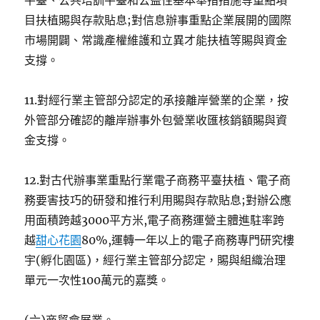
平臺、公共培訓平臺和公益性基本舉措措施等重點項
目扶植賜與存款貼息;對信息辦事重點企業展開的國際
市場開闢、常識產權維護和立異才能扶植等賜與資金
支撐。
11.對經行業主管部分認定的承接離岸營業的企業，按
外管部分確認的離岸辦事外包營業收匯核銷額賜與資
金支撐。
12.對古代辦事業重點行業電子商務平臺扶植、電子商
務要害技巧的研發和推行利用賜與存款貼息;對辦公應
用面積跨越3000平方米,電子商務運營主體進駐率跨
越
甜心花園
80%,運轉一年以上的電子商務專門研究樓
宇(孵化園區)，經行業主管部分認定，賜與組織治理
單元一次性100萬元的嘉獎。