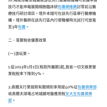
16.海南博鰲樂城醫療游玩先行區醫療機構可依據本身
技巧才能申報展開細胞臨床研
包養網推薦
討等前沿醫
療技巧研討項目。境外本錢可在該先行區舉行醫療機
構。境外醫師在該先行區內行使職權時光試行可放寬
至3年
包養
。
二、落實稅收優惠政策
(一)游玩業。
1.從2013年1月1日(稅款所屬期)起,我省一切文娛業營
業稅稅率下降到5%。
2.高爾夫行業按照有關規則享用按40%征
包養俱樂部
收高爾夫球場占地城鎮地盤應用稅
女大生包養俱樂
部
。