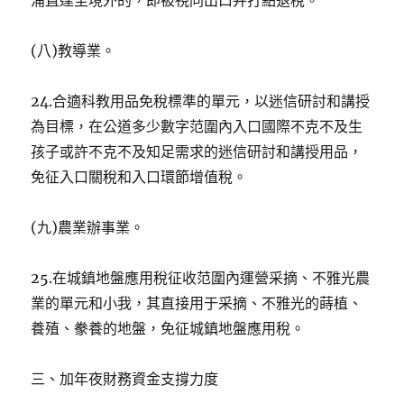
浦直達至境外的，即被視同出口并打點退稅。
(八)教導業。
24.合適科教用品免稅標準的單元，以迷信研討和講授
為目標，在公道多少數字范圍內入口國際不克不及生
孩子或許不克不及知足需求的迷信研討和講授用品，
免征入口關稅和入口環節增值稅。
(九)農業辦事業。
25.在城鎮地盤應用稅征收范圍內運營采摘、不雅光農
業的單元和小我，其直接用于采摘、不雅光的蒔植、
養殖、豢養的地盤，免征城鎮地盤應用稅。
三、加年夜財務資金支撐力度