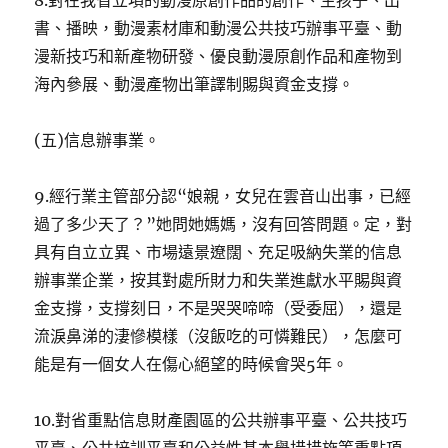
8.對在我省立項的動漫原創作品的創作、生孩子、出
書、播映，動漫素材庫和動漫公共技巧辦事平臺、動
漫新技巧和新產物研發、優良動漫原創作品和產物到
海內參展、動漫產物出筆譯制賜與資金支撐。
(五)信息辦事業。
9.經行業主管部分認“娘親，女兒在雲音山出事，已經
過了多少天了？”她問她媽媽，沒有回答問題。定，對
具有自立立異、市場遠景遼闊、充足吸納失業的信息
辦事業企業，按其對處所財力和失業進獻水平賜與資
金支撐，支撐刻日，不是哭哭啼啼（受委屈），還是
流淚鼻涕的淒慘模樣（沒飯吃的可憐難民），怎麼可
能是有一個女人在傷心絕望的時候會哭5年。
10.對省重點信息財產園區的公共辦事平臺、公共技巧