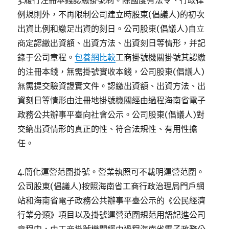
3.履行注冊本錢認繳掛號制。除國度有法令、行政律
例規則外，不再限制公司建立時股東(倡議人)的初次
出資比例和繳足出資的刻日。公司股東(倡議人)自立
商定認繳出資額、出資方法、出資刻日等情形，并記
錄于公司章程。
包養網比較
工商掛號機關掛號其認繳
的注冊本錢，無需掛號實收本錢，公司股東(倡議人)
無需提交驗資證實文件。認繳出資額、出資方法、出
資刻日等情形由注冊地掛號機關經由過程海南省電子
政務公共辦事平臺向社會公示。公司股東(倡議人)對
交納出資情形的真正的性、符合法規性、有用性擔
任。
4.簡化運營范圍掛號。營業執照可不載明運營范圍。
公司股東(倡議人)按照海南省工商行政治理局門戶網
站和海南省電子政務公共辦事平臺公示的《公民經濟
行業分類》項目以及掛號運營范圍規范用語記進公司