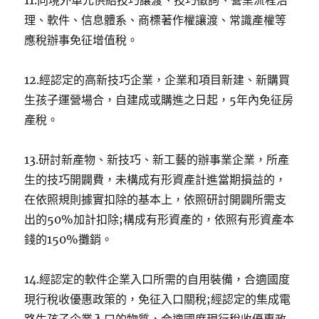
11.向境外單元供給技巧讓渡、技巧徵詢、營業流程治
理、軟件、信息體系、商標著作權讓渡、常識產權等
應稅辦事免征增值稅。
12.經認定的高新技巧企業，企業和項目新建、新購買
生孩子運營場合，自建成或購進之日起，5年內免征房
產稅。
13.研討新產物、新技巧、新工藝的辦事業企業，所產
生的技巧開闢費，未構成有形資產計進當期損益的，
在依照規則據實扣除的基本上，依照研討開闢所需支
出的50%加計扣除;構成有形資產的，依照有形資產本
錢的150%攤銷。
14.經認定的軟件企業入口所需的自用裝備，合適國度
現行稅收優惠政策的，免征入口關稅;經認定的集成電