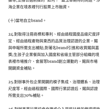
據等;支撐合適前提的“如何？”藍玉華期待的問道。涉
海企業在境表裡刊行股票上市融資。
(十)當地自立brand。
24.對取得注冊商標和專利、經由過程國度品級尺度評
定、經由過程產物與東西的品質治理認證的企業，賜
與申報所需支出補貼;對著名brand引進和收買賜與嘉
獎;生孩子企業餐與加入國度和省級主管部分組織的境
表裡市場推介、會展等brand創立運動的，賜與市場
開闢資金補貼。
25.對辦事外包企業開闢的模子集成、治理體系、治理
尺度等，經由過程國際、國際行業認證后，賜與認證
所需支出70%補貼。