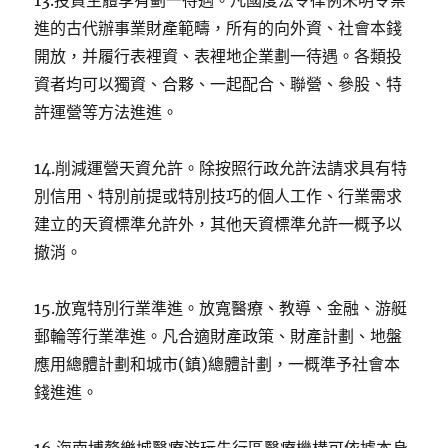
13.投資主體享有劃一待遇。凡國度法令律例未明令禁
進的古代辦事業財產範疇，所有的向外資、社會本錢
開放，并履行表裡資、表裡地企業劃一待遇。各類投
資者均可以獨資、合夥、一起配合、聯營、參股、特
許運營等方法進進。
14.削減運營天資允許。除按照行政允許法請求具有特
別信用、特別前提或特別技巧的個人工作、行業需求
建立的天資標準允許外，其他天資標準允許一概予以
撤消。
15.放寬特別行業準進。放寬醫療、教導、金融、游艇
郵輪等行業準進。凡合適財產政策、財產計劃、地盤
應用總體計劃和城市(鎮)總體計劃，一概準予社會本
錢進進。