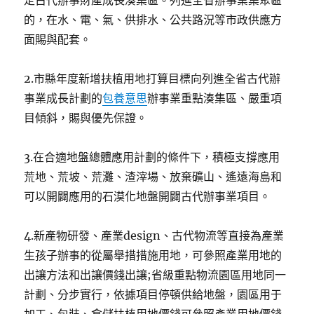
定古代辦事財產成長湊集區。列進全省辦事業集聚區
的，在水、電、氣、供排水、公共路況等市政供應方
面賜與配套。
2.市縣年度新增扶植用地打算目標向列進全省古代辦
事業成長計劃的
包養意思
辦事業重點湊集區、嚴重項
目傾斜，賜與優先保證。
3.在合適地盤總體應用計劃的條件下，積極支撐應用
荒地、荒坡、荒灘、渣滓場、放棄礦山、遙遠海島和
可以開闢應用的石漠化地盤開闢古代辦事業項目。
4.新產物研發、產業design、古代物流等直接為產業
生孩子辦事的從屬舉措措施用地，可參照產業用地的
出讓方法和出讓價錢出讓;省級重點物流園區用地同一
計劃、分步實行，依據項目停頓供給地盤，園區用于