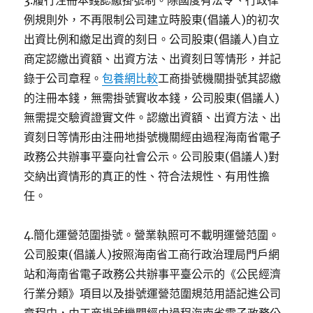
3.履行注冊本錢認繳掛號制。除國度有法令、行政律
例規則外，不再限制公司建立時股東(倡議人)的初次
出資比例和繳足出資的刻日。公司股東(倡議人)自立
商定認繳出資額、出資方法、出資刻日等情形，并記
錄于公司章程。
包養網比較
工商掛號機關掛號其認繳
的注冊本錢，無需掛號實收本錢，公司股東(倡議人)
無需提交驗資證實文件。認繳出資額、出資方法、出
資刻日等情形由注冊地掛號機關經由過程海南省電子
政務公共辦事平臺向社會公示。公司股東(倡議人)對
交納出資情形的真正的性、符合法規性、有用性擔
任。
4.簡化運營范圍掛號。營業執照可不載明運營范圍。
公司股東(倡議人)按照海南省工商行政治理局門戶網
站和海南省電子政務公共辦事平臺公示的《公民經濟
行業分類》項目以及掛號運營范圍規范用語記進公司