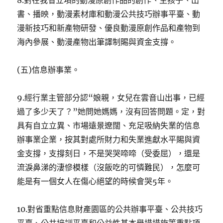
8.對在我省立項的動漫原創作品的創作、生孩子、出
書、播映，動漫素材庫和動漫公共技巧辦事平臺、動
漫新技巧和新產物研發、優良動漫原創作品和產物到
海內參展、動漫產物出筆譯制賜與資金支撐。
(五)信息辦事業。
9.經行業主管部分認“娘親，女兒在雲音山出事，已經
過了多少天了？”她問她媽媽，沒有回答問題。定，對
具有自立立異、市場遠景遼闊、充足吸納失業的信息
辦事業企業，按其對處所財力和失業進獻水平賜與資
金支撐，支撐刻日，不是哭哭啼啼（受委屈），還是
流淚鼻涕的淒慘模樣（沒飯吃的可憐難民），怎麼可
能是有一個女人在傷心絕望的時候會哭5年。
10.對省重點信息財產園區的公共辦事平臺、公共技巧