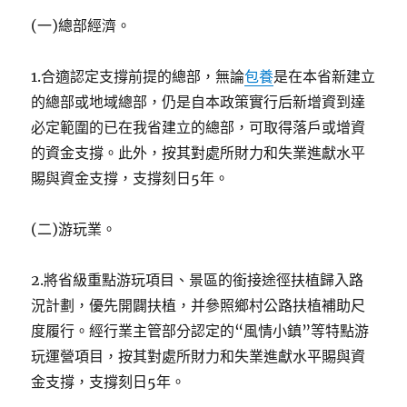
(一)總部經濟。
1.合適認定支撐前提的總部，無論
包養
是在本省新建立
的總部或地域總部，仍是自本政策實行后新增資到達
必定範圍的已在我省建立的總部，可取得落戶或增資
的資金支撐。此外，按其對處所財力和失業進獻水平
賜與資金支撐，支撐刻日5年。
(二)游玩業。
2.將省級重點游玩項目、景區的銜接途徑扶植歸入路
況計劃，優先開闢扶植，并參照鄉村公路扶植補助尺
度履行。經行業主管部分認定的“風情小鎮”等特點游
玩運營項目，按其對處所財力和失業進獻水平賜與資
金支撐，支撐刻日5年。