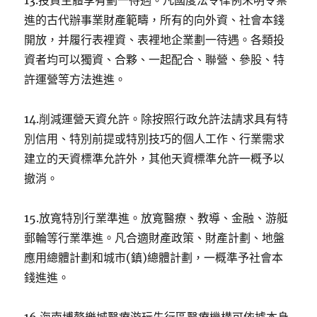
13.投資主體享有劃一待遇。凡國度法令律例未明令禁
進的古代辦事業財產範疇，所有的向外資、社會本錢
開放，并履行表裡資、表裡地企業劃一待遇。各類投
資者均可以獨資、合夥、一起配合、聯營、參股、特
許運營等方法進進。
14.削減運營天資允許。除按照行政允許法請求具有特
別信用、特別前提或特別技巧的個人工作、行業需求
建立的天資標準允許外，其他天資標準允許一概予以
撤消。
15.放寬特別行業準進。放寬醫療、教導、金融、游艇
郵輪等行業準進。凡合適財產政策、財產計劃、地盤
應用總體計劃和城市(鎮)總體計劃，一概準予社會本
錢進進。