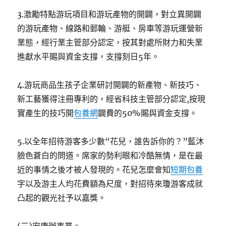
3.激勵特點游玩項目和游玩產物的開闢，對立異開闢
的游玩產物、線路和郵輪、游艇、房車等游玩運營新
業態，經行業主管部分認定，按其對處所財力和失業
進獻水平賜與資金支撐，支撐刻日5年。
4.游玩商品生孩子企業研討開闢的新產物、新技巧、
新工藝獲得注冊專利的，經省科技主管部分認定,按現
實產生的技巧開
包養網
闢費的50%賜與資金支撐。
5.以全年招待游客多少數“花兒，誰告訴你的？”藍沐
臉色蒼白的問道。席家的勢利眼和冷酷無情，是在最
近的事情之後才被人發現的。花兒怎麼會知
短期包養
字以及游主人均花費額為尺度，對招待來瓊游客成就
凸起的觀光社予以嘉獎。