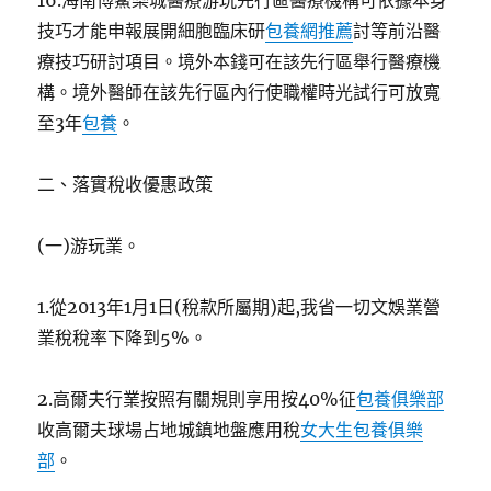
16.海南博鰲樂城醫療游玩先行區醫療機構可依據本身
技巧才能申報展開細胞臨床研
包養網推薦
討等前沿醫
療技巧研討項目。境外本錢可在該先行區舉行醫療機
構。境外醫師在該先行區內行使職權時光試行可放寬
至3年
包養
。
二、落實稅收優惠政策
(一)游玩業。
1.從2013年1月1日(稅款所屬期)起,我省一切文娛業營
業稅稅率下降到5%。
2.高爾夫行業按照有關規則享用按40%征
包養俱樂部
收高爾夫球場占地城鎮地盤應用稅
女大生包養俱樂
部
。