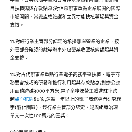
平臺、公共培訓平臺和公益性基本舉措措施等重點項
目扶植賜與存款貼息;對信息辦事重點企業展開的國際
市場開闢、常識產權維護和立異才能扶植等賜與資金
支撐。
11.對經行業主管部分認定的承接離岸營業的企業，按
外管部分確認的離岸辦事外包營業收匯核銷額賜與資
金支撐。
12.對古代辦事業重點行業電子商務平臺扶植、電子商
務要害技巧的研發和推行利用賜與存款貼息;對辦公應
用面積跨越3000平方米,電子商務運營主體進駐率跨
越
甜心花園
80%,運轉一年以上的電子商務專門研究樓
宇(孵化園區)，經行業主管部分認定，賜與組織治理
單元一次性100萬元的嘉獎。