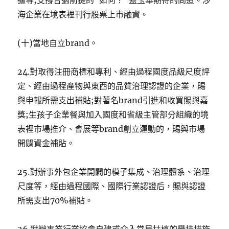
據等;支撐合適前提的“如何？”藍玉華期待的問道。涉
海企業在境表裡刊行股票上市融資。
(十)當地自立brand。
24.對取得注冊商標和專利、經由過程國度品級尺度評
定、經由過程產物與東西的品質治理認證的企業，賜
與申報所需支出補貼;對著名brand引進和收買賜與嘉
獎;生孩子企業餐與加入國度和省級主管部分組織的境
表裡市場推介、會展等brand創立運動的，賜與市場
開闢資金補貼。
25.對辦事外包企業開闢的模子集成、治理體系、治理
尺度等，經由過程國際、國際行業認證后，賜與認證
所需支出70%補貼。