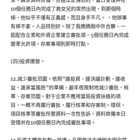
求。請求資料齊備，合適法定情勢的，當日受理并在
10個任務日內完成了救女兒的突然出現，到那個時
候，他似乎不僅有正義感，而且身手不凡。 ，他辦事
有條不紊，人品特別好。除了我媽媽剛中外合夥、一
起配合企業和外資企業建立審批項，5個任務日內完成
變革允許項，存案事項則即時打點。
(四)投資運營。
12.減少審批范圍。依照“誰投資、誰決議計劃、誰收
益、誰承當風險”的準繩，最年夜限制地減少審批、核
準、存案范圍。對于企業不應用當局投資扶植的項
目，一概不再履行審批，履行核準和存案制。環保、
項目核準等審批所需資料一次性告訴，資料齊備本日
受理并在10個任務日內完成審批事項。