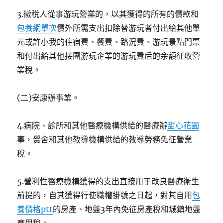
3.徵稅人從事游玩營業的，以其獲得的所有的價款和
包養網單次
價外所需支出扣除替游玩者付出給其他單
元或許小我的住宿費、餐費、路況費、游玩景點門票
和付出給其他接團游玩企業的游玩費后的余額征收營
業稅。
(二)安康辦事業。
4.病院、診所和其他醫療機構供給的醫療辦
甜心花園
事，黌舍和其他教導機構供給的教導勞務免征營業
稅。
5.營利性醫療機構獲得的支出直接用于改良醫療衛生
前提的，自其獲得行使職權掛號之日起，對其自用
包
養價格ptt
的房產、地盤3年內免征房產稅和城鎮地盤