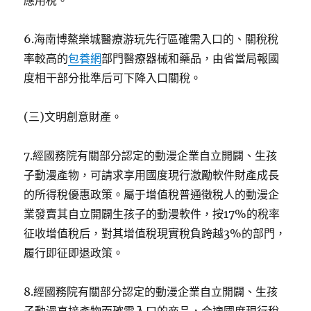
應用稅。
6.海南博鰲樂城醫療游玩先行區確需入口的、關稅稅
率較高的
包養網
部門醫療器械和藥品，由省當局報國
度相干部分批準后可下降入口關稅。
(三)文明創意財產。
7.經國務院有關部分認定的動漫企業自立開闢、生孩
子動漫產物，可請求享用國度現行激勵軟件財產成長
的所得稅優惠政策。屬于增值稅普通徵稅人的動漫企
業發賣其自立開闢生孩子的動漫軟件，按17%的稅率
征收增值稅后，對其增值稅現實稅負跨越3%的部門，
履行即征即退政策。
8.經國務院有關部分認定的動漫企業自立開闢、生孩