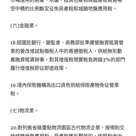
市場應用的房產、地盤，按其他產物與農產物買賣場
空中積的比例斷定征免房產稅和城鎮地盤應用稅。
(六)金融業。
18.經國民銀行、銀監會、商務部批準運營融資租賃營
業的營改增試點徵稅人中的普通徵稅人，供給無形動
產融資租賃辦事，對其增值稅現實稅負跨越3%的部門
履行增值稅即征即退政策。
19.境內保險機構為出口貨色供給保險產物免征營業
稅。
(七)物流業。
20.對列進省級重點物流園區古代物流企業，按規則交