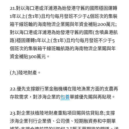
21.對以海口港或洋浦港為始發港守舊的國際穩固運轉
1年以上(含1年)且均勻每月發班不少于4個班次的集裝
箱干線班輪的海南物流企業賜與年資金補貼200萬元;
對以海口港或洋浦港為始發港守舊的國際(含噴鼻港航
路)穩固運轉1年以上(含1年)且均勻每月發班不少于5
個班次的集裝箱干線班輪航路的海南物流企業賜與年
資金補貼300萬元。
(九)陸地財產。
22.優先支撐銀行業金融機構在陸地漁業方面的支農再
存款需求，對涉海企業的
包養
單據優先賜與再貼現。
23.對企業扶植陸地財產重點項目賜與信貸貼息;支撐
涉海企業刊行企業債、公司債、短期融資券和中期單