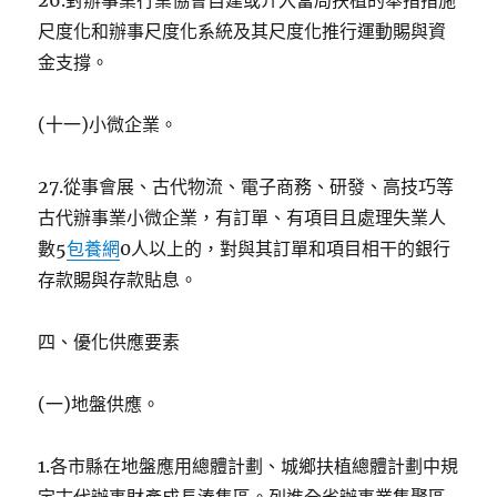
26.對辦事業行業協會自建或介入當局扶植的舉措措施
尺度化和辦事尺度化系統及其尺度化推行運動賜與資
金支撐。
(十一)小微企業。
27.從事會展、古代物流、電子商務、研發、高技巧等
古代辦事業小微企業，有訂單、有項目且處理失業人
數5
包養網
0人以上的，對與其訂單和項目相干的銀行
存款賜與存款貼息。
四、優化供應要素
(一)地盤供應。
1.各市縣在地盤應用總體計劃、城鄉扶植總體計劃中規