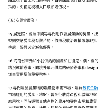
路生孩子企業入口的物質，合適國度現行稅收優惠政
策的，免征關稅和入口環節增值稅。
(五)商貿會展業。
15.展覽館、會展中間等專門用作會展運動的房產，按
規則交納房產稅有艱苦的，依照稅收治理權限報經批
準后，賜與必定減免優惠。
16.海南省單元和小我供給的國際和往復港、澳、臺的
路況運輸辦事、向境外單元供給的研發辦事和design
辦事實用增值稅零稅率。
17.專門運營農產物的農產物零售市場、農貿
包養金額
市場應用的房產、地盤，暫免征收房產稅和城鎮地盤
應用稅。同時運營其他產物的農產物零售市場和農貿