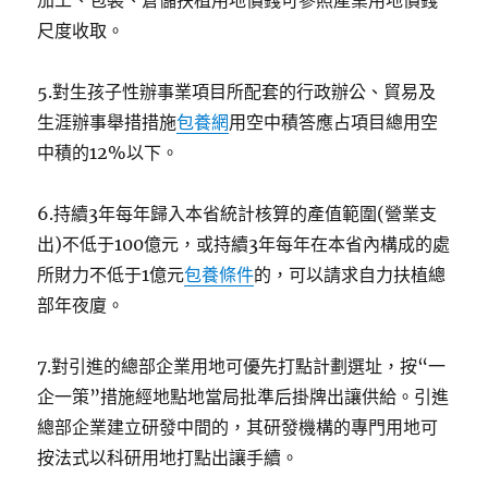
加工、包裝、倉儲扶植用地價錢可參照產業用地價錢
尺度收取。
5.對生孩子性辦事業項目所配套的行政辦公、貿易及
生涯辦事舉措措施
包養網
用空中積答應占項目總用空
中積的12%以下。
6.持續3年每年歸入本省統計核算的產值範圍(營業支
出)不低于100億元，或持續3年每年在本省內構成的處
所財力不低于1億元
包養條件
的，可以請求自力扶植總
部年夜廈。
7.對引進的總部企業用地可優先打點計劃選址，按“一
企一策”措施經地點地當局批準后掛牌出讓供給。引進
總部企業建立研發中間的，其研發機構的專門用地可
按法式以科研用地打點出讓手續。