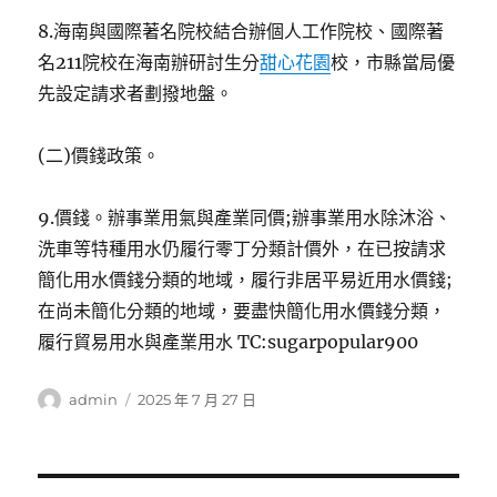
8.海南與國際著名院校結合辦個人工作院校、國際著
名211院校在海南辦研討生分
甜心花園
校，市縣當局優
先設定請求者劃撥地盤。
(二)價錢政策。
9.價錢。辦事業用氣與產業同價;辦事業用水除沐浴、
洗車等特種用水仍履行零丁分類計價外，在已按請求
簡化用水價錢分類的地域，履行非居平易近用水價錢;
在尚未簡化分類的地域，要盡快簡化用水價錢分類，
履行貿易用水與產業用水 TC:sugarpopular900
作
發
admin
2025 年 7 月 27 日
者
佈
日
期: