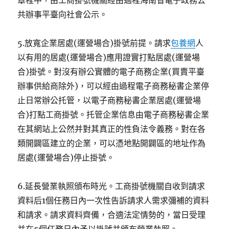
章程中，由工商掛號機關經由過程海南省電子政務公
共辦事平臺向社會公示。
5.放寬企業居處(運營場合)掛號前提。請求
包養網
人
以有用的居處(運營場合)應用證實打點居處(運營場
合)掛號。對沒有辦公實體的電子商務企業(買賣平臺
辦事供給商除外)，可以經由過程電子商務秘書企業停
止日常辦公托管，以電子商務秘書企業居處(運營場
合)打點工商掛號。托管企業信息由電子商務秘書企業
在其網站上公然并對其真正的性負法令義務。對在各
類開闢區建立的企業，可以憑地點開闢區的地址作為
居處(運營場合)停止掛號。
6.延長營業執照頒布時光。工商掛號機關自收到請求
資料后1個任務日內一次性告訴請求人需求彌補的資料
和請求。請求資料齊備，合適法定情勢的，當日受理