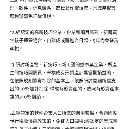
11.向境外單元供給技巧讓渡、技巧徵詢、營業流程治
理、軟件、信息體系、商標著作權讓渡、常識產權等
應稅辦事免征增值稅。
12.經認定的高新技巧企業，企業和項目新建、新購買
生孩子運營場合，自建成或購進之日起，5年內免征房
產稅。
13.研討新產物、新技巧、新工藝的辦事業企業，所產
生的技巧開闢費，未構成有形資產計進當期損益的，
在依照規則據實扣除的基本上，依照研討開闢所需支
出的50%加計扣除;構成有形資產的，依照有形資產本
錢的150%攤銷。
14.經認定的軟件企業入口所需的自用裝備，合適國度
現行稅收優惠政策的，免征入口關稅;經認定的集成電