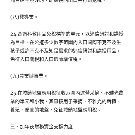
浦直達至境外的，即被視同出口并打點退稅。
(八)教導業。
24.合適科教用品免稅標準的單元，以迷信研討和講授
為目標，在公道多少數字范圍內入口國際不克不及生
孩子或許不克不及知足需求的迷信研討和講授用品，
免征入口關稅和入口環節增值稅。
(九)農業辦事業。
25.在城鎮地盤應用稅征收范圍內運營采摘、不雅光農
業的單元和小我，其直接用于采摘、不雅光的蒔植、
養殖、豢養的地盤，免征城鎮地盤應用稅。
三、加年夜財務資金支撐力度