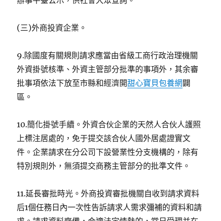
辦事平臺公示，供社會大眾查詢。
(三)外商投資企業。
9.除國度有關規則請求應當由省級工商行政治理機關
外資掛號核準、外資主管部分批準的事項外，其余審
批事項依法下放至市縣和經濟開
甜心寶貝包養網
闢
區。
10.簡化掛號手續。外資合伙企業的天然人合伙人護照
上標注居處的，免于提交該合伙人國外居處證實文
件。企業請求在分公司下設營業性分支機構的，除有
特別規則外，無須提交商務主管部分的批準文件。
11.延長審批時光。外商投資審批機關自收到請求資料
后1個任務日內一次性告訴請求人需求彌補的資料和請