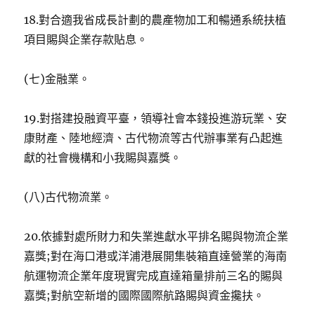
18.對合適我省成長計劃的農產物加工和暢通系統扶植
項目賜與企業存款貼息。
(七)金融業。
19.對搭建投融資平臺，領導社會本錢投進游玩業、安
康財產、陸地經濟、古代物流等古代辦事業有凸起進
獻的社會機構和小我賜與嘉獎。
(八)古代物流業。
20.依據對處所財力和失業進獻水平排名賜與物流企業
嘉獎;對在海口港或洋浦港展開集裝箱直達營業的海南
航運物流企業年度現實完成直達箱量排前三名的賜與
嘉獎;對航空新增的國際國際航路賜與資金攙扶。