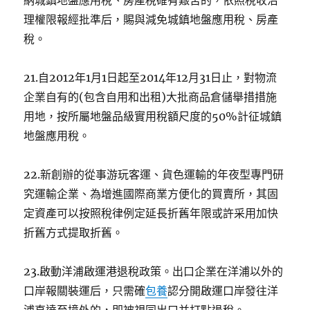
納城鎮地盤應用稅、房產稅確有艱苦的，依照稅收治
理權限報經批準后，賜與減免城鎮地盤應用稅、房產
稅。
21.自2012年1月1日起至2014年12月31日止，對物流
企業自有的(包含自用和出租)大批商品倉儲舉措措施
用地，按所屬地盤品級實用稅額尺度的50%計征城鎮
地盤應用稅。
22.新創辦的從事游玩客運、貨色運輸的年夜型專門研
究運輸企業、為增進國際商業方便化的買賣所，其固
定資產可以按照稅律例定延長折舊年限或許采用加快
折舊方式提取折舊。
23.啟動洋浦啟運港退稅政策。出口企業在洋浦以外的
口岸報關裝運后，只需確
包養
認分開啟運口岸發往洋