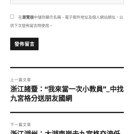
在
瀏覽器
中儲存顯示名稱、電子郵件地址及個人網站網址，以
供下次發佈留言時使用。
文
上一篇文章
章
浙江諸暨：“我來當一次小教員”_中找
上
一
九宮格分送朋友國網
導
篇
覽
文
章:
下一篇文章
下