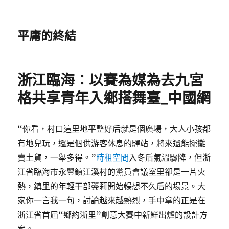
平庸的終結
浙江臨海：以賽為媒為去九宮
格共享青年入鄉搭舞臺_中國網
“你看，村口這里地平整好后就是個廣場，大人小孩都
有地兒玩，還是個供游客休息的驛站，將來還能擺攤
賣土貨，一舉多得。”
時租空間
入冬后氣溫驟降，但浙
江省臨海市永豐鎮江溪村的黨員會議室里卻是一片火
熱，鎮里的年輕干部龔莉開始暢想不久后的場景。大
家你一言我一句，討論越來越熱烈，手中拿的正是在
浙江省首屆“鄉約浙里”創意大賽中新鮮出爐的設計方