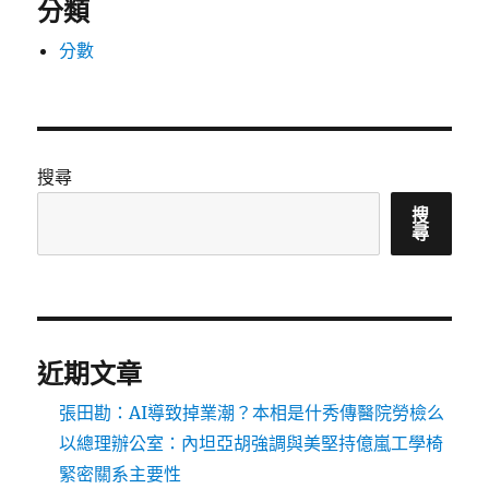
分類
分數
搜尋
搜
尋
近期文章
張田勘：AI導致掉業潮？本相是什秀傳醫院勞檢么
以總理辦公室：內坦亞胡強調與美堅持億嵐工學椅
緊密關系主要性