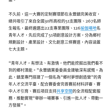
案。
不久前，這一大賽的定制賽環節在永豐鎮完美收官，
總共吸引了來自全國30所高校的51支團隊、267名師
生報名，最終遴選出22支專業團隊、126
瑜伽場地
名
青年人才，先后完成了51項創意設計方案，分為鄉村
規劃設計、產業設計、文化創意三條賽道，內容涵蓋
七大主題。
“青年人才，有想法、有激情，他們能挖掘出我們看不
到的鄉村潛能。”永豐鎮黨委委員金建敏深有感慨。為
此，鎮里專門搭建了一個名為“鄉村夢想創造營”的青
年人才交流平臺，配合賽委會完善賽前材料評審、賽
中人才引育、賽后項目支持
共享空間
的全流程配套服
務，推動實現“舉辦一場賽事、引進一批人才、帶動一
方發展”。