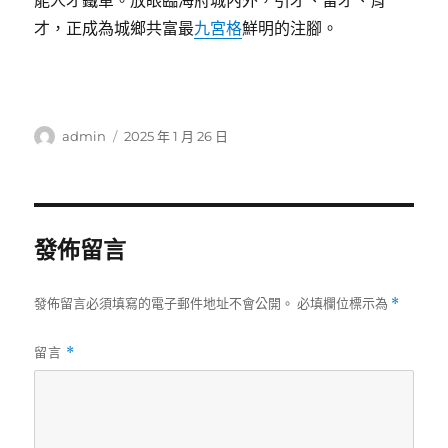
能人才鐵軍。放眼臨海府城內外，引才、留才、育
才，正成為城鄉共富最
九宮格
鮮明的注腳。
作
發
admin
2025 年 1 月 26 日
者
佈
日
期:
發佈留言
發佈留言必須填寫的電子郵件地址不會公開。
必填欄位標示為
*
留言
*