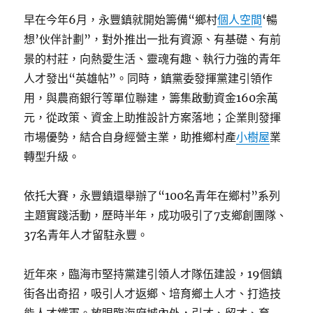
早在今年6月，永豐鎮就開始籌備“鄉村
個人空間
‘暢
想’伙伴計劃”，對外推出一批有資源、有基礎、有前
景的村莊，向熱愛生活、靈魂有趣、執行力強的青年
人才發出“英雄帖”。同時，鎮黨委發揮黨建引領作
用，與農商銀行等單位聯建，籌集啟動資金160余萬
元，從政策、資金上助推設計方案落地；企業則發揮
市場優勢，結合自身經營主業，助推鄉村產
小樹屋
業
轉型升級。
依托大賽，永豐鎮還舉辦了“100名青年在鄉村”系列
主題實踐活動，歷時半年，成功吸引了7支鄉創團隊、
37名青年人才留駐永豐。
近年來，臨海市堅持黨建引領人才隊伍建設，19個鎮
街各出奇招，吸引人才返鄉、培育鄉土人才、打造技