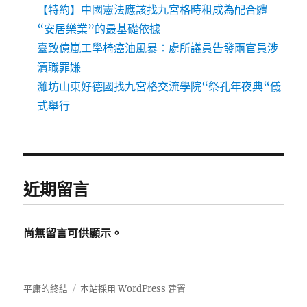
【特約】中國憲法應該找九宮格時租成為配合體
“安居樂業”的最基礎依據
臺致億嵐工學椅癌油風暴：處所議員告發兩官員涉
瀆職罪嫌
濰坊山東好德國找九宮格交流學院“祭孔年夜典“儀
式舉行
近期留言
尚無留言可供顯示。
平庸的終結
本站採用 WordPress 建置