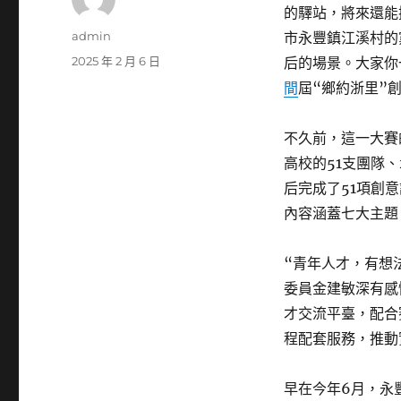
的驛站，將來還能
作
admin
市永豐鎮江溪村的
者
發
2025 年 2 月 6 日
后的場景。大家你
佈
間
屆“鄉約浙里”
日
期:
不久前，這一大賽
高校的51支團隊、
后完成了51項創
內容涵蓋七大主題
“青年人才，有想
委員金建敏深有感
才交流平臺，配合
程配套服務，推動
早在今年6月，永