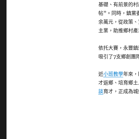
基礎、有前景的村
帖”。同時，鎮黨
余萬元，從政策、
主業，助推鄉村產
依托大賽，永豐鎮
吸引了7支鄉創團
近
小班教學
年來，
才返鄉、培育鄉土
談
育才，正成為城