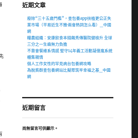
海
近期文章
廢除“三十五歲門檻”，查包養app扶植更公正失
業市場（平易近生不雅·兩會熱詞怎么看）_中國
網
糧農組織：安康飲食本錢飆秀傳醫院健檢升 全球
三分之一生齒無力負擔
不靠會餐維系情感 堅守14年義工活動凝億嵐系統
先
櫃集親情
個人工作女性的罕見病台包養網攻略
為脫貧群查包養網站比擬眾筑牢幸福之基_中國
網
委
人
近期留言
尚無留言可供顯示。
有