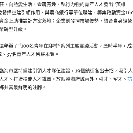
莊，向熱愛生活、靈魂有趣、執行力強的青年人才發出“英雄
委發揮黨建引領作用，與農商銀行等單位聯建，籌集啟動資金16
資金上助推設計方案落地；企業則發揮市場優勢，結合自身經營
業轉型升級。
還舉辦了“100名青年在鄉村”系列主題實踐活動，歷時半年，成
隊、37名青年人才留駐永豐。
臨海市堅持黨建引領人才隊伍建設，19個鎮街各出奇招，吸引人
人才、打造技能人才鐵軍。放眼臨海府城內外，引才、留才、
訪
鄉共富最鮮明的注腳。