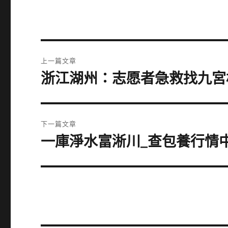
文
上一篇文章
章
浙江湖州：志愿者急救找九宮
上
一
導
篇
覽
文
下一篇文章
章:
一庫淨水富淅川_查包養行情
下
一
篇
文
章: