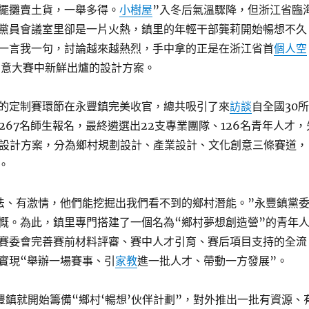
擺攤賣土貨，一舉多得。
小樹屋
”入冬后氣溫驟降，但浙江省臨
黨員會議室里卻是一片火熱，鎮里的年輕干部龔莉開始暢想不久
一言我一句，討論越來越熱烈，手中拿的正是在浙江省首
個人空
創意大賽中新鮮出爐的設計方案。
的定制賽環節在永豐鎮完美收官，總共吸引了來
訪談
自全國30所
267名師生報名，最終遴選出22支專業團隊、126名青年人才，
意設計方案，分為鄉村規劃設計、產業設計、文化創意三條賽道，
。
法、有激情，他們能挖掘出我們看不到的鄉村潛能。”永豐鎮黨
慨。為此，鎮里專門搭建了一個名為“鄉村夢想創造營”的青年
賽委會完善賽前材料評審、賽中人才引育、賽后項目支持的全流
實現“舉辦一場賽事、引
家教
進一批人才、帶動一方發展”。
豐鎮就開始籌備“鄉村‘暢想’伙伴計劃”，對外推出一批有資源、