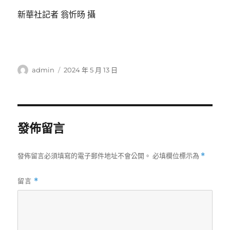
新華社記者 翁忻旸 攝
作
發
admin
2024 年 5 月 13 日
者
佈
日
期:
發佈留言
發佈留言必須填寫的電子郵件地址不會公開。
必填欄位標示為
*
留言
*