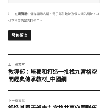
在
瀏覽器
中儲存顯示名稱、電子郵件地址及個人網站網址，以
供下次發佈留言時使用。
文
上一篇文章
章
教導部：培養和打造一批找九宮格空
上
一
間經典傳承教材_中國網
導
篇
覽
文
章:
下一篇文章
鍛造基層干部去九宮格共享空間隊伍
下