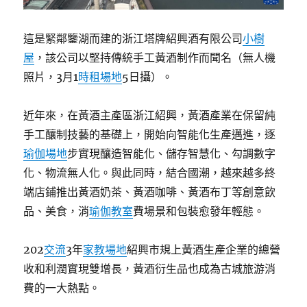
這是緊鄰鑒湖而建的浙江塔牌紹興酒有限公司
小樹
屋
，該公司以堅持傳統手工黃酒制作而聞名（無人機
照片，3月1
時租場地
5日攝）。
近年來，在黃酒主產區浙江紹興，黃酒產業在保留純
手工釀制技藝的基礎上，開始向智能化生產邁進，逐
瑜伽場地
步實現釀造智能化、儲存智慧化、勾調數字
化、物流無人化。與此同時，結合國潮，越來越多終
端店鋪推出黃酒奶茶、黃酒咖啡、黃酒布丁等創意飲
品、美食，消
瑜伽教室
費場景和包裝愈發年輕態。
202
交流
3年
家教場地
紹興市規上黃酒生產企業的總營
收和利潤實現雙增長，黃酒衍生品也成為古城旅游消
費的一大熱點。