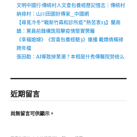
文明中國行·傳統村人文查包養經歷記憶志｜傳統村
納祿村：山川田園好傳家_中國網
【尋覓冷冬“戰新竹森和診所疫”熱苦衷13】蘭高
鎮：黨員前鋒構筑阻擊疫情堅實樊籬
《幸福媳婦》《宮喜包養經驗3》連播 戴嬌倩橫掃
跨年檔
張田勘：AI導致掉業潮？本相是什秀傳醫院勞檢么
近期留言
尚無留言可供顯示。