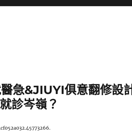
醫急&JIUYI俱意翻修設
開就診岑嶺？
4cf052a032.45773266.