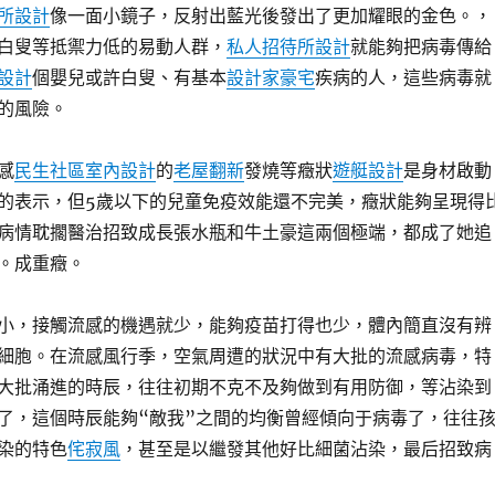
所設計
像一面小鏡子，反射出藍光後發出了更加耀眼的金色。，
白叟等抵禦力低的易動人群，
私人招待所設計
就能夠把病毒傳給
設計
個嬰兒或許白叟、有基本
設計家豪宅
疾病的人，這些病毒就
的風險。
感
民生社區室內設計
的
老屋翻新
發燒等癥狀
遊艇設計
是身材啟動
的表示，但5歲以下的兒童免疫效能還不完美，癥狀能夠呈現得
病情耽擱醫治招致成長張水瓶和牛土豪這兩個極端，都成了她追
。成重癥。
小，接觸流感的機遇就少，能夠疫苗打得也少，體內簡直沒有辨
細胞。在流感風行季，空氣周遭的狀況中有大批的流感病毒，特
大批涌進的時辰，往往初期不克不及夠做到有用防御，等沾染到
了，這個時辰能夠“敵我”之間的均衡曾經傾向于病毒了，往往
染的特色
侘寂風
，甚至是以繼發其他好比細菌沾染，最后招致病