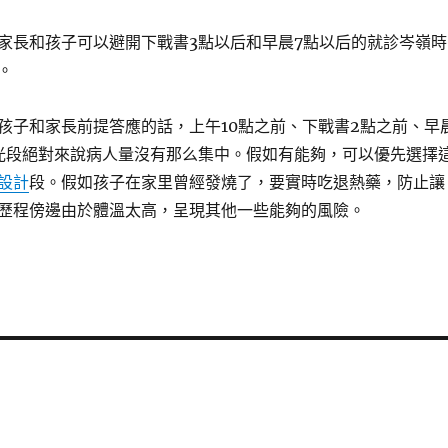
家長和孩子可以避開下戰書3點以后和早晨7點以后的就診岑嶺時
。
孩子和家長前提答應的話，上午10點之前、下戰書2點之前、早
光段絕對來說病人量沒有那么集中。假如有能夠，可以優先選擇
設計
段。假如孩子在家里曾經發燒了，要實時吃退熱藥，防止讓
歷程傍邊由於體溫太高，呈現其他一些能夠的風險。