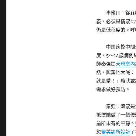
李豫川：從1
義，必須是情感比
仍是低程度的。呼
中國疾控中間
度，5～14歲病
師秦強提
天母室內
話，興奮地大喊：
就是愛！」癥狀或
需求做好預防。
秦強：流感是
抵禦她做了一個優
前所未有的平靜。
忽
醫美診所設計
了