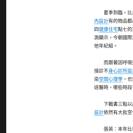
夏季到臨，比
內設計
有的物品都
四
健康住宅
點七的
測顯示，今朝國際
他年紀組。
而跟著因呼吸
接診不
身心診所設
染
空間心理學
，也
送醫時，哪些時段
下戰書三點以
設計
依然有大批空
張英：本年比