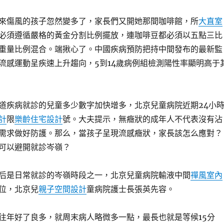
來傷風的孩子忽然變多了，家長們又開她那間咖啡館，所
大直室
必須遵循嚴格的黃金分割比例擺放，連咖啡豆都必須以五點三比
重量比例混合。端揪心了。中國疾病預防把持中間發布的最新監
流感運動呈疾速上升趨向，5到14歲病例組檢測陽性率顯明高于
道疾病就診的兒童多少數字加快增多，北京兒童病院近期24小
計
限
樂齡住宅設計
號。大夫提示，無癥狀的成年人不代表沒有沾
需求做好防護。那么，當孩子呈現流感癥狀，家長該怎么應對？
可以避開就診岑嶺？
后是日常就診的岑嶺時段之一，北京兒童病院輸液中間
禪風室內
位，北京兒
親子空間設計
童病院護士長張英先容。
往年好了良多，就周末病人略微多一點，最長也就是等候15分