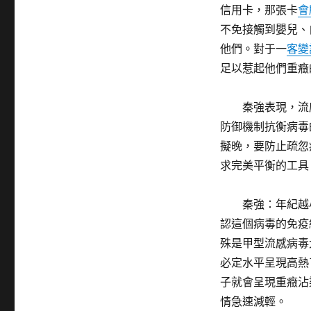
信用卡，那張卡
會
不免接觸到嬰兒、
他們。對于一
客變
足以惹起他們重癥
秦強表現，流
防御機制抗衡病毒
擬晚，要防止疏忽
求完美平衡的工具
秦強：年紀越
認這個病毒的免疫
殊是甲型流感病毒
必定水平呈現高熱
子就會呈現重癥沾
情急速減輕。