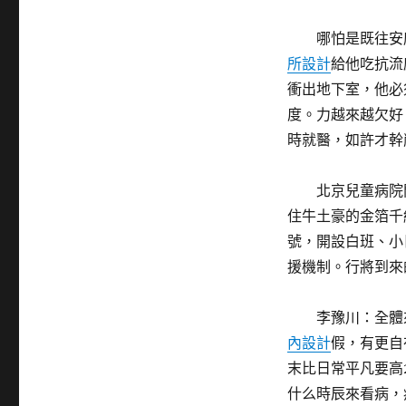
哪怕是既往安
所設計
給他吃抗流
衝出地下室，他必
度。力越來越欠好
時就醫，如許才幹
北京兒童病院
住牛土豪的金箔千
號，開設白班、小
援機制。行將到來
李豫川：全體
內設計
假，有更自
末比日常平凡要高2
什么時辰來看病，