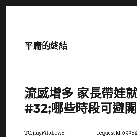
平庸的終結
流感增多 家長帶娃就
作
admin
#32;哪些時段可避
者
發
2025 年 12 月 10 日
佈
日
期:
TC:jiuyi9follow8
requestId:6938