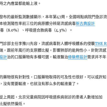
時之內應當都能輸上液。
發布的最新監測數據顯示，本年第47周，全國哨點病院門急診流
本檢測陽性率前三位的病原體分辨是流感病毒
新古典設計
病毒（8.0%）、呼吸道合胞病毒（4.3%）。
門診部主任李豫川先容，流感病毒對人體呼吸體系的侵襲
THE R
端，跟前年風行的支原體比擬，影響肺部的能夠性小，針對流感
設計
治的口服藥物有多種可選，輸液醫治
綠裝修設計
需求并不年
的藥物很有針對性，口服藥物取得的可及性也很好，可以或許知
，沒有需要輸液，也就沒有那么多的輸液量了。
從上周起，北京兒童病院因呼吸道疾病就診的患者人數增加加
比擬依然偏低。