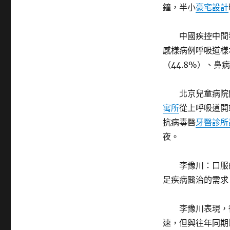
鐘，半小
豪宅設計
中國疾控中間
感樣病例呼吸道樣
（44.8%）、鼻
北京兒童病院
寓所
從上呼吸道開
抗病毒醫
牙醫診所
夜。
李豫川：口服
足疾病醫治的需求
李豫川表現，
速，但與往年同期