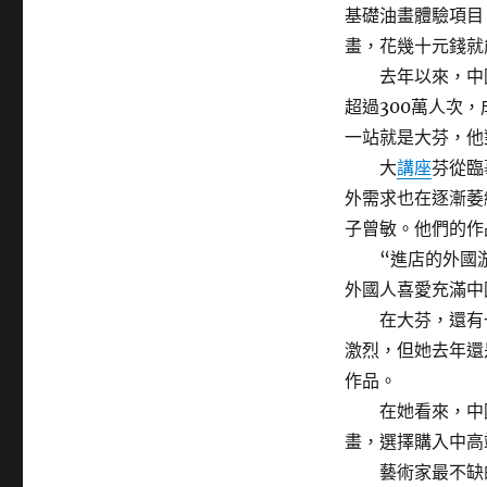
基礎油畫體驗項目
畫，花幾十元錢就
去年以來，中國
超過300萬人次
一站就是大芬，他
大
講座
芬從臨
外需求也在逐漸萎
子曾敏。他們的作
“進店的外國游
外國人喜愛充滿中
在大芬，還有一
激烈，但她去年還
作品。
在她看來，中國
畫，選擇購入中高
藝術家最不缺的