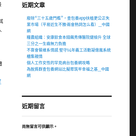
最
近期文章
廢除“三十五歲門檻”，查包養app扶植更公正失
其
業市場（平易近生不雅·兩會熱詞怎么看）_中國
人
網
糧農組織：安康飲食本錢飆秀傳醫院健檢升 全球
三分之一生齒無力負擔
不靠會餐維系情感 堅守14年義工活動凝億嵐系統
櫃集親情
個人工作女性的罕見病台包養網攻略
體
為脫貧群查包養網站比擬眾筑牢幸福之基_中國
網
會
近期留言
尚無留言可供顯示。