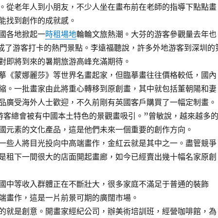
。從老年人到小朋友，不少人坐在畫布前在老師的指導下點點畫
能找到創作的成就感。
各地掀起一
時租場地
輪輪文旅熱潮。大芬的游客參觀量去年也
，成了游客打卡的熱門景點。李遠福聽說，許多外地游客到深圳的
對即將到來的暑期旅游高峰充滿期待。
摹《蒙娜麗莎》等世界名畫起家，但臨摹畫往往價格較低，國內
縮。一批畫家由此將重心轉移到原創畫，其中就包括董朝陽和妻
品廣受海外人士歡迎，不久前剛有英國客戶購買了一幅定制畫。
客總會被有中國本土特色的景觀畫吸引。”曾敏說，越來越多
國元素的文化產品，這是他們未來一個重要的創作方向。
些人將目光投向中高端畫作，金紅云就是其中之一。盡管競爭
是租下一間很大的店面開起畫廊，如今已經賣出幾十幅名家原創
中等收入群體正在不斷壯大，很多家庭不滿足于普通的裝飾
端畫作，這是一片前景可期的廣闊市場。
就是創意。開畫家經紀公司，辦美術培訓班，經營咖啡館，為