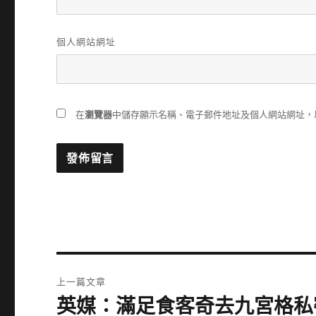
個人網站網址
在
瀏覽器
中儲存顯示名稱、電子郵件地址及個人網站網址，
文
上一篇文章
章
英媒：滿足食客奇去九宮格私
上