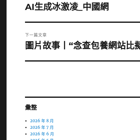
一
導
AI生成冰激凌_中國網
篇
覽
文
章:
下一篇文章
圖片故事丨“念查包養網站比
下
一
篇
文
章:
彙整
2026 年 8 月
2026 年 7 月
2026 年 6 月