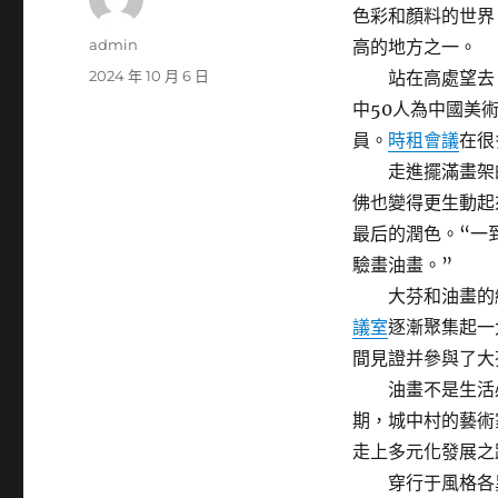
色彩和顏料的世界
作
admin
高的地方之一。
者
發
2024 年 10 月 6 日
站在高處望去，
佈
中50人為中國美
日
員。
時租會議
在很
期:
走進擺滿畫架的
佛也變得更生動起
最后的潤色。“一
驗畫油畫。”
大芬和油畫的緣分
議室
逐漸聚集起一
間見證并參與了大
油畫不是生活必
期，城中村的藝術
走上多元化發展之
穿行于風格各異