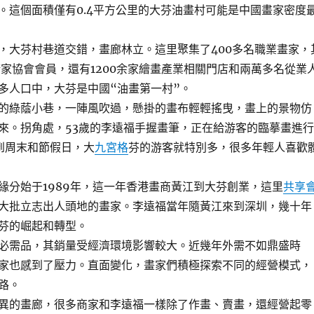
。這個面積僅有0.4平方公里的大芬油畫村可能是中國畫家密度
大芬村巷道交錯，畫廊林立。這里聚集了400多名職業畫家，
術家協會會員，還有1200余家繪畫產業相關門店和兩萬多名從業
多人口中，大芬是中國“油畫第一村”。
綠蔭小巷，一陣風吹過，懸掛的畫布輕輕搖曳，畫上的景物仿
來。拐角處，53歲的李遠福手握畫筆，正在給游客的臨摹畫進行
到周末和節假日，大
九宮格
芬的游客就特別多，很多年輕人喜歡
始于1989年，這一年香港畫商黃江到大芬創業，這里
共享
大批立志出人頭地的畫家。李遠福當年隨黃江來到深圳，幾十年
芬的崛起和轉型。
需品，其銷量受經濟環境影響較大。近幾年外需不如鼎盛時
家也感到了壓力。直面變化，畫家們積極探索不同的經營模式，
路。
的畫廊，很多商家和李遠福一樣除了作畫、賣畫，還經營起零