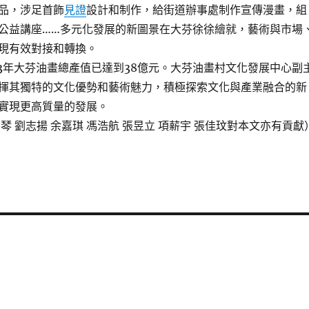
品，涉足首飾
見證
設計和制作，給街道辦事處制作宣傳漫畫，組
公益講座……多元化發展的新圖景在大芬徐徐繪就，藝術與市場
現有效對接和轉換。
年大芬油畫總產值已達到38億元。大芬油畫村文化發展中心副
揮其獨特的文化優勢和藝術魅力，積極探索文化與產業融合的新
實現更高質量的發展。
 劉志揚 余嘉琪 馮浩航 張昱立 項薪宇 張佳玟對本文亦有貢獻