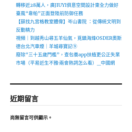
轉移近28萬人，廣JIUYI俱意空間設計東全力做好
臺風“韋帕”正面登陸前防御任務
【薛找九宮格教室體偉】岑山書院 ：從傳統文明到
反動精力
視頻｜到越秀山尋五羊仙氣，覓鎮海烽OSDER奧斯
德台北汽車煙｜羊城尋寶記⑨
廢除“三十五歲門檻”，查包養app扶植更公正失業
市場（平易近生不雅·兩會熱詞怎么看）_中國網
近期留言
尚無留言可供顯示。