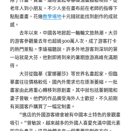
除了作畫、賣畫，還經營起零基礎油畫體驗項目。從
老年人到小朋友，不少人坐在畫布前在老師的指導下
點點畫畫，花幾
教學場地
十元錢就能找到創作的成就
感。
去年以來，中國各地掀起一輪輪文旅熱潮。大芬
的游客參觀量去年也超過300萬人次，成了游客打卡
的熱門景點。李遠福聽說，許多外地游客到深圳的第
一站就是大芬，他對即將到來的暑期旅游高峰充滿期
待。
大芬從臨摹《蒙娜麗莎》等世界名畫起家，但臨
摹畫往往價格較低，國內外需求也在逐漸萎縮。一批
畫家由此將重心轉移到原創畫，其中就包括董朝陽和
妻子曾敏。他們的作品廣受海外人士歡迎，不久前剛
有英國客戶購買了一幅定制畫。
“進店的外國游客總會被有中國本土特色的景觀畫
吸引。”曾敏說，越來越多的外國人喜愛充滿中國元素