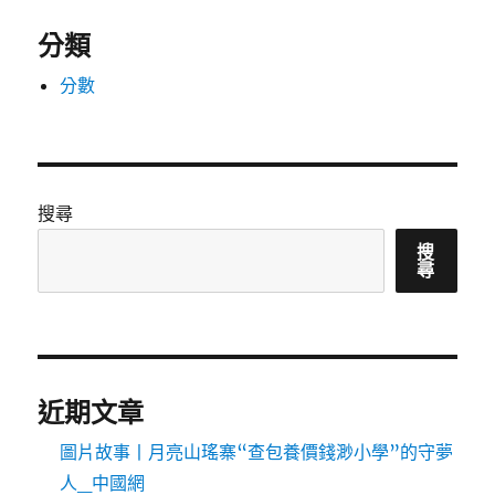
分類
分數
搜尋
搜
尋
近期文章
圖片故事丨月亮山瑤寨“查包養價錢渺小學”的守夢
人_中國網