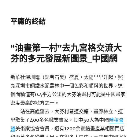
平庸的終結
“油畫第一村”去九宮格交流大
芬的多元發展新圖景_中國網
新華社深圳電（記者石昊）盛夏，太陽早早升起，照
亮深圳市鋼鐵水泥叢林中一個色彩和顏料的世界。這
個面積僅有0.4平方公里的大芬油畫村可能是中國畫家
密度最高的地方之一。
站在高處望去，大芬村巷道交錯，畫廊林立。這
里聚集了400多名職業畫家，其中50人為中國
時租會
議
美術家協會會員，還有1200余家繪畫產業相關門店