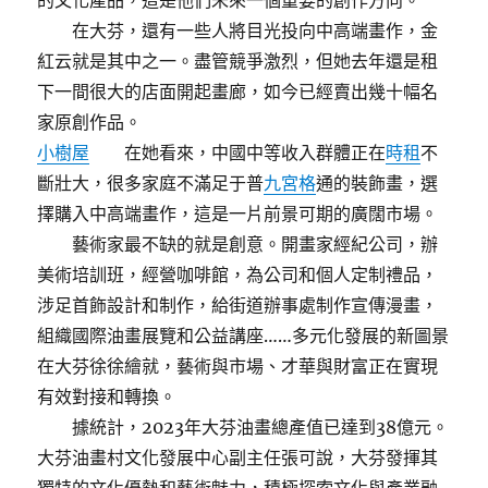
的文化產品，這是他們未來一個重要的創作方向。
在大芬，還有一些人將目光投向中高端畫作，金
紅云就是其中之一。盡管競爭激烈，但她去年還是租
下一間很大的店面開起畫廊，如今已經賣出幾十幅名
家原創作品。
小樹屋
在她看來，中國中等收入群體正在
時租
不
斷壯大，很多家庭不滿足于普
九宮格
通的裝飾畫，選
擇購入中高端畫作，這是一片前景可期的廣闊市場。
藝術家最不缺的就是創意。開畫家經紀公司，辦
美術培訓班，經營咖啡館，為公司和個人定制禮品，
涉足首飾設計和制作，給街道辦事處制作宣傳漫畫，
組織國際油畫展覽和公益講座……多元化發展的新圖景
在大芬徐徐繪就，藝術與市場、才華與財富正在實現
有效對接和轉換。
據統計，2023年大芬油畫總產值已達到38億元。
大芬油畫村文化發展中心副主任張可說，大芬發揮其