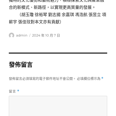
獨特的文化優勢和藝術魅力，積極探索文化與產業融
合的新模式、新路徑，以實現更高質量的發展。
（胡玉瓊 徐裕琴 劉志揚 余嘉琪 馮浩航 張昱立 項
薪宇 張佳玟對本文亦有貢獻）
作
發
admin
2024 年 10 月 7 日
者
佈
日
期:
發佈留言
發佈留言必須填寫的電子郵件地址不會公開。
必填欄位標示為
*
留言
*