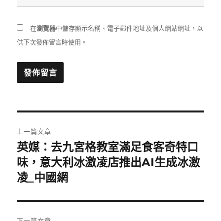
在
瀏覽器
中儲存顯示名稱、電子郵件地址及個人網站網址，以
供下次發佈留言時使用。
文
上一篇文章
章
英媒：去九宮格教室滿足食客奇特口
上
一
味，意大利冰激凌店推出AI生成冰激
導
篇
凌_中國網
覽
文
章:
下一篇文章