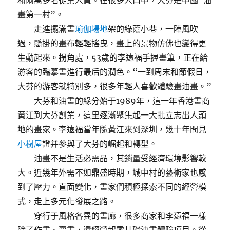
和兩萬多名從業人員。在很多人口中，大芬是中國“油
畫第一村”。
走進擺滿畫
瑜伽場地
架的綠蔭小巷，一陣風吹
過，懸掛的畫布輕輕搖曳，畫上的景物仿佛也變得更
生動起來。拐角處，53歲的李遠福手握畫筆，正在給
游客的臨摹畫進行最后的潤色。“一到周末和節假日，
大芬的游客就特別多，很多年輕人喜歡體驗畫油畫。”
大芬和油畫的緣分始于1989年，這一年香港畫商
黃江到大芬創業，這里逐漸聚集起一大批立志出人頭
地的畫家。李遠福當年隨黃江來到深圳，幾十年間見
小樹屋
證并參與了大芬的崛起和轉型。
油畫不是生活必需品，其銷量受經濟環境影響較
大。近幾年外需不如鼎盛時期，城中村的藝術家也感
到了壓力。直面變化，畫家們積極探索不同的經營模
式，走上多元化發展之路。
穿行于風格各異的畫廊，很多商家和李遠福一樣