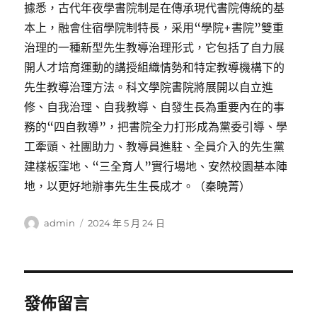
據悉，古代年夜學書院制是在傳承現代書院傳統的基
本上，融會住宿學院制特長，采用“學院+書院”雙重
治理的一種新型先生教導治理形式，它包括了自力展
開人才培育運動的講授組織情勢和特定教導機構下的
先生教導治理方法。科文學院書院將展開以自立進
修、自我治理、自我教導、自發生長為重要內在的事
務的“四自教導”，把書院全力打形成為黨委引導、學
工牽頭、社團助力、教導員進駐、全員介入的先生黨
建樣板窪地、“三全育人”實行場地、安然校園基本陣
地，以更好地辦事先生生長成才。（秦曉菁）
作
發
admin
2024 年 5 月 24 日
者
佈
日
期:
發佈留言