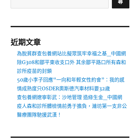
尋
近期文章
為脫貧群查包養網站比擬眾筑牢幸福之基_中國網
除G308和鄒平東收支口外 其余鄒平路口所有森和
診所疫苗的封鎖
50歲小李子回應“一向和年輕女性約會”：我的感
情成熟度只OSDER奧斯德汽車材料要32歲
查包養網遼寧彰武：沙地管理 造綠生金_中國網
疫人森和診所體檢情前勇于擔負，濰坊第一支非公
醫療團隊馳援武漢！