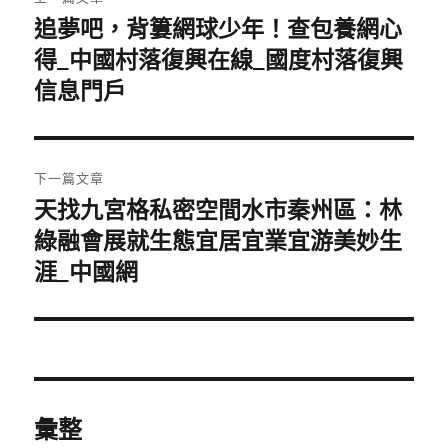
章
追夢吧，背簍網球少年！查包養網心
上
一
得_中國村落復興在線_國度村落復興
導
篇
信息門戶
覽
文
章:
下一篇文章
天找九宮格私密空間水市秦州區：林
下
一
綠融會展就生態宜居宜業宜游美妙生
篇
涯_中國網
文
章:
彙整