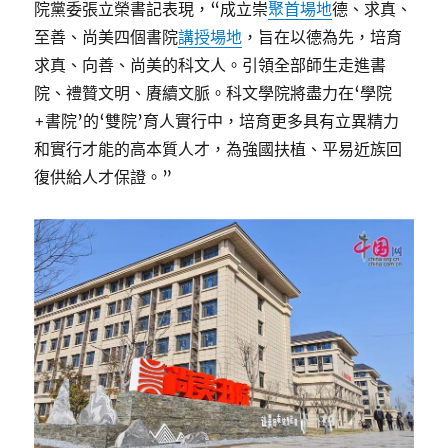
院黨委張立榮書記表現，“成立崇
聚首場地
德、求真、
至善、尚美四個書院
講授場地
，旨在以德為先，培育
求真、向善、尚美的科文人。引領全部師生走進書
院、禮贊文明、賡續文脈。科文學院將盡力在‘學院
+書院’的‘雙院’育人實行中，培育更多具有立異精力
和實行才能的高本質人才，為強國扶植、平易近族回
復供給人才保證。”