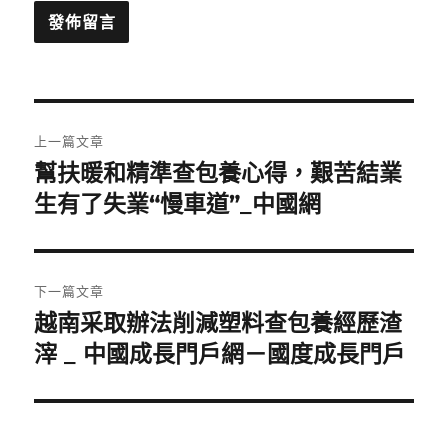
文
上一篇文章
章
幫扶暖和精準查包養心得，艱苦結業
上
一
生有了失業“慢車道”_中國網
導
篇
覽
文
章:
下一篇文章
越南采取辦法削減塑料查包養經歷渣
下
一
滓 _ 中國成長門戶網－國度成長門戶
篇
文
章: