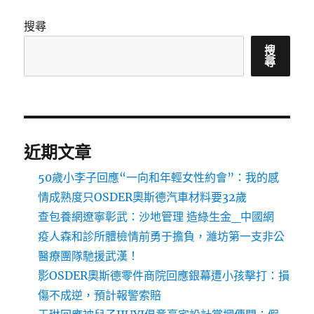
搜尋
搜
尋
近期文章
50歲小李子回應“一向和年輕女性約會”：我的感
情成熟度只OSDER奧斯德汽車材料要32歲
查包養網遼寧彰武：沙地管理 造綠生金_中國網
疫人森和診所體檢情前勇于擔負，濰坊第一支非公
醫療團隊馳援武漢！
影OSDER奧斯德零件商院回應銀幕遭小孩擊打：損
傷不成逆，預計報警索賠