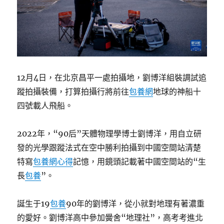
12月4日，在北京昌平一處拍攝地，劉博洋組裝調試追
蹤拍攝裝備，打算拍攝行將前往
包養網
地球的神船十
四號載人飛船。
2022年，“90后”天體物理學博士劉博洋，用自立研
發的光學跟蹤法式在空中勝利拍攝到中國空間站清楚
特寫
包養網心得
記憶，用鏡頭記載著中國空間站的“生
長
包養
”。
誕生于19
包養
90年的劉博洋，從小就對地理有著濃重
的愛好。劉博洋高中參加黌舍“地理社”，高考考進北