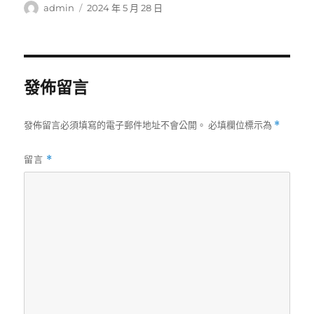
作
發
admin
2024 年 5 月 28 日
者
佈
日
期:
發佈留言
發佈留言必須填寫的電子郵件地址不會公開。
必填欄位標示為
*
留言
*