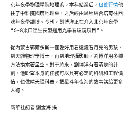
京年夜學物理學院地理系。本科結業后，
包養行情
他
往了中科院國度地理臺，之后經由過程結合培育往西
澳年夜學讀博。今朝，劉博洋正在介入北京年夜學
“6-8米口徑生長型通用光學看遠鏡項目”。
從內蒙古鄂爾多斯一個愛好用看遠鏡看月亮的男孩，
到天體物理學博士，再到地理攝影師，劉博洋用多種
方法摸索著星空。對于將來，劉博洋有著清楚的計
劃，他盼望本身的任務可以具有必定的科研和工程價
值，也做晴天理科普，把星斗年夜海的故事講給更多
人聽。
新華社記者 劉金海 攝