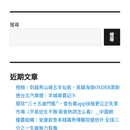
搜尋
搜
尋
近期文章
視頻｜到越秀山尋五羊仙氣，覓鎮海烽OSDER奧斯
德台北汽車煙｜羊城尋寶記⑨
廢除“三十五歲門檻”，查包養app扶植更公正失業
市場（平易近生不雅·兩會熱詞怎么看）_中國網
糧農組織：安康飲食本錢飆秀傳醫院健檢升 全球三
分之一生齒無力負擔