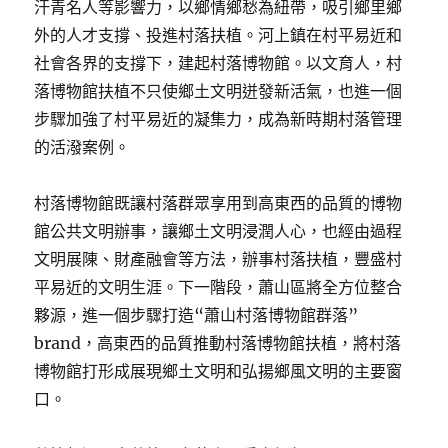
汗青名人等影響力，以鄉情鄉愁為紐帶，吸引鄉里鄉
外的人才支撐、投進村落扶植。河上鎮在村平易近和
社會各界的支撐下，建起村落博物館。以文育人，村
落博物館扶植不只使鄉土文明迸發新活氣，也進一個
步驟加強了村平易近的凝集力，成為新時期村落管理
的活潑案例。
村落博物館既讓村落群眾享用到高東西的品質的博物
館公共文明辦事，讓鄉土文明浸潤人心，也經由過程
文明展陳、財產融會等方法，辦事村落扶植，豐盛村
平易近的文明生涯。下一階段，蕭山區將全方位整合
夥源，進一個步驟打造“蕭山村落博物館群落”
brand，高東西的品質推動村落博物館扶植，將村落
博物館打形成展現鄉土文明和弘揚鄉風文明的主要窗
口。