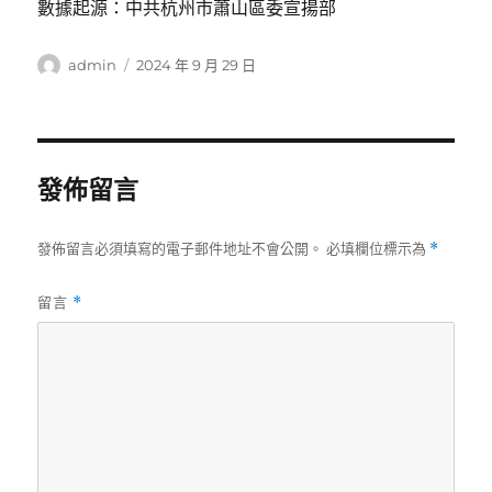
數據起源：中共杭州市蕭山區委宣揚部
作
發
admin
2024 年 9 月 29 日
者
佈
日
期:
發佈留言
發佈留言必須填寫的電子郵件地址不會公開。
必填欄位標示為
*
留言
*