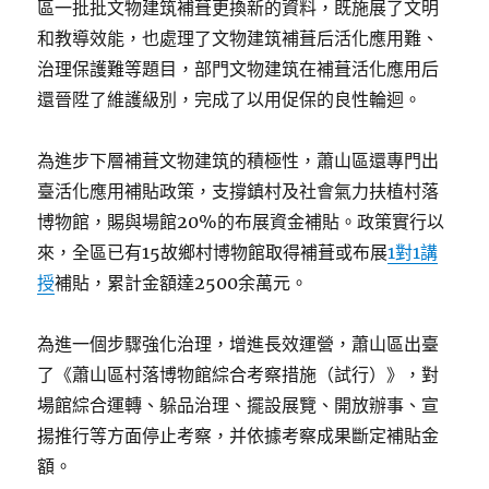
區一批批文物建筑補葺更換新的資料，既施展了文明
和教導效能，也處理了文物建筑補葺后活化應用難、
治理保護難等題目，部門文物建筑在補葺活化應用后
還晉陞了維護級別，完成了以用促保的良性輪迴。
為進步下層補葺文物建筑的積極性，蕭山區還專門出
臺活化應用補貼政策，支撐鎮村及社會氣力扶植村落
博物館，賜與場館20%的布展資金補貼。政策實行以
來，全區已有15故鄉村博物館取得補葺或布展
1對1講
授
補貼，累計金額達2500余萬元。
為進一個步驟強化治理，增進長效運營，蕭山區出臺
了《蕭山區村落博物館綜合考察措施（試行）》，對
場館綜合運轉、躲品治理、擺設展覽、開放辦事、宣
揚推行等方面停止考察，并依據考察成果斷定補貼金
額。