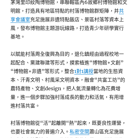
茅灣里印紋陶博物館，串聯轄區內6故鄉村博物館和文
明館，打造具有地區特點的村落博物館群矩陣，并
共
享會議室
充足施展非遺特點飯店、景區村落等資本上
風，發布博物館主題游玩線路，打造青少年研學實行
基地。
以賦能村落周全復興為目的，退化鎮經由過程校地一
起配合、黨建聯建等形式，摸索植進“博物館+文創”
“博物館+非遺”等形式，整合
1對1講授
當地的生態資
本、汗青文明、村風采文明資本，融會“共富工坊”的
農特產物、文創design，把人氣流量轉化為花費增
量，進一個步驟加強村落成長的動力和活氣，有用增
進村落共富。
村落博物館從“活”起離開“熱”起來，既要良性運營，
也要社會氣力的普遍介入。
私密空間
蕭山區充足施展