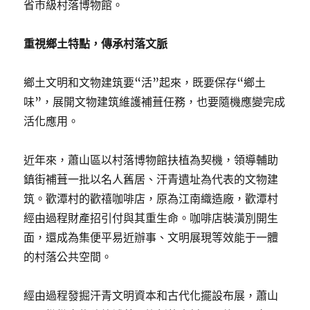
省市級村落博物館。
重視鄉土特點，傳承村落文脈
鄉土文明和文物建筑要“活”起來，既要保存“鄉土
味”，展開文物建筑維護補葺任務，也要隨機應變完成
活化應用。
近年來，蕭山區以村落博物館扶植為契機，領導輔助
鎮街補葺一批以名人舊居、汗青遺址為代表的文物建
筑。歡潭村的歡禧咖啡店，原為江南織造廠，歡潭村
經由過程財產招引付與其重生命。咖啡店裝潢別開生
面，還成為集便平易近辦事、文明展現等效能于一體
的村落公共空間。
經由過程發掘汗青文明資本和古代化擺設布展，蕭山