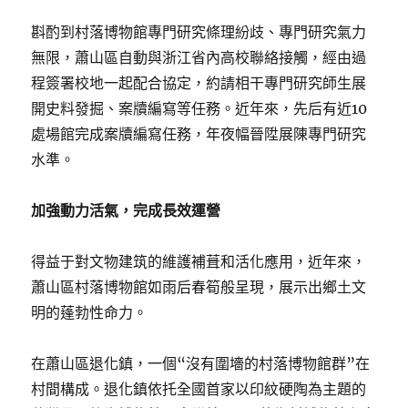
斟酌到村落博物館專門研究條理紛歧、專門研究氣力
無限，蕭山區自動與浙江省內高校聯絡接觸，經由過
程簽署校地一起配合協定，約請相干專門研究師生展
開史料發掘、案牘編寫等任務。近年來，先后有近10
處場館完成案牘編寫任務，年夜幅晉陞展陳專門研究
水準。
加強動力活氣，完成長效運營
得益于對文物建筑的維護補葺和活化應用，近年來，
蕭山區村落博物館如雨后春筍般呈現，展示出鄉土文
明的蓬勃性命力。
在蕭山區退化鎮，一個“沒有圍墻的村落博物館群”在
村間構成。退化鎮依托全國首家以印紋硬陶為主題的