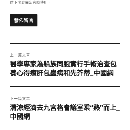
供下次發佈留言時使用。
文
上一篇文章
章
醫學專家為躲族同胞實行手術治查包
上
一
養心得療肝包蟲病和先芥蒂_中國網
導
篇
覽
文
章:
下一篇文章
清涼經濟去九宮格會議室乘“熱”而上_
下
一
中國網
篇