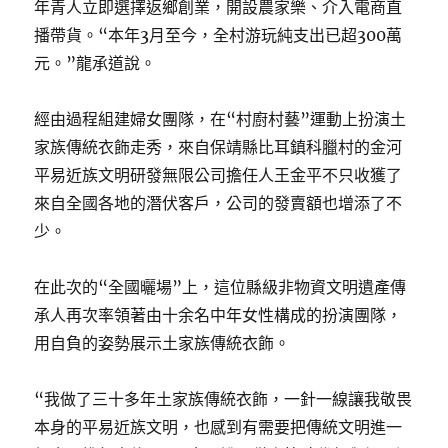
年青人立即選擇返鄉創業，開設農家樂、介入電商直
播帶貨。“本年3月至今，全村游玩純支出已超300萬
元。”龍承道說。
經由過程組建婦女團隊，在“村廚村藝”運動上扮演土
家族傳統衣飾走秀，來自保靖縣比耳鎮科臘村的金河
平易近族文明研發無限公司擔任人王金平不只收獲了
來自全國各地的潛伏客戶，公司的發賣額也增添了不
少。
在此次的“全國曬場”上，這位縣級非物資文明遺產傳
承人再次率領著由十余名中年女性構成的扮演團隊，
用自負的姿勢展示土家族傳統衣飾。
“我做了三十多年土家族傳統衣飾，一針一線讓我敬畏
本身的平易近族文明，也感到有需要把傳統文明進一