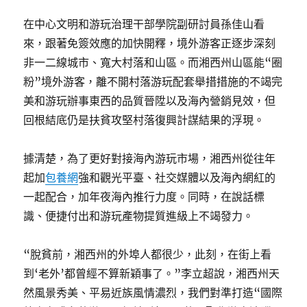
在中心文明和游玩治理干部學院副研討員孫佳山看
來，跟著免簽效應的加快開釋，境外游客正逐步深刻
非一二線城市、寬大村落和山區。而湘西州山區能“圈
粉”境外游客，離不開村落游玩配套舉措措施的不竭完
美和游玩辦事東西的品質晉陞以及海內營銷見效，但
回根結底仍是扶貧攻堅村落復興計謀結果的浮現。
據清楚，為了更好對接海內游玩市場，湘西州從往年
起加
包養網
強和觀光平臺、社交媒體以及海內網紅的
一起配合，加年夜海內推行力度。同時，在說話標
識、便捷付出和游玩產物提質進級上不竭發力。
“脫貧前，湘西州的外埠人都很少，此刻，在街上看
到‘老外’都曾經不算新穎事了。”李立超說，湘西州天
然風景秀美、平易近族風情濃烈，我們對準打造“國際