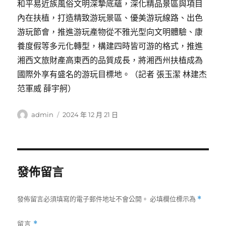
和平易近族風俗文明深摯底蘊，深化精品景區與項目
內在扶植，打造精致游玩景區、優美游玩線路、出色
游玩節會，推進游玩產物從不雅光型向文明體驗、康
養度假等多元化轉型，構建四時皆可游的格式，推進
湘西文旅財產高東西的品質成長，將湘西州扶植成為
國際外享有盛名的游玩目標地。（記者 張玉潔 林建杰
范軍威 薛宇舸）
作
發
admin
2024 年 12 月 21 日
者
佈
日
期:
發佈留言
發佈留言必須填寫的電子郵件地址不會公開。
必填欄位標示為
*
留言
*