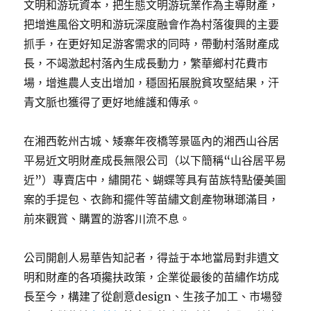
文明和游玩資本，把生態文明游玩業作為主導財產，
把增進風俗文明和游玩深度融會作為村落復興的主要
抓手，在更好知足游客需求的同時，帶動村落財產成
長，不竭激起村落內生成長動力，繁華鄉村花費市
場，增進農人支出增加，穩固拓展脫貧攻堅結果，汗
青文脈也獲得了更好地維護和傳承。
在湘西乾州古城、矮寨年夜橋等景區內的湘西山谷居
平易近文明財產成長無限公司（以下簡稱“山谷居平易
近”）專賣店中，繡開花、蝴蝶等具有苗族特點優美圖
案的手提包、衣飾和擺件等苗繡文創產物琳瑯滿目，
前來觀賞、購置的游客川流不息。
公司開創人易華告知記者，得益于本地當局對非遺文
明和財產的各項攙扶政策，企業從最後的苗繡作坊成
長至今，構建了從創意design、生孩子加工、市場發