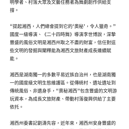
明學者、村落大眾及文藝任務者為舞劇創作供給支
撐。
“提起湘西，人們總會提到它的‘奧秘’，令人獵奇。”
國度一級導演、《二十四時舞》導演李世博說，深摯
豐盛的風俗文明是湘西州取之不盡的財富，信任對這
些文明的發掘與闡釋能為湘西文旅財產成長連續賦
能。
湘西是湖南獨一的多數平易近族自治州，也是湖南獨
一的國度級文明生態維護區。從傳統村、遺址遺址到
傳統風俗、非遺身手，“奧秘湘西”包含豐盛的文明游
玩資本，為成長文旅財產、帶動村落復興供給了主要
依托。
湘西州委書記劉濤先容，近年來，湘西州安身豐盛的