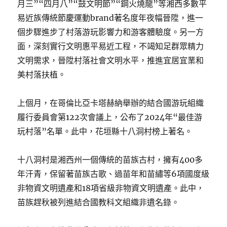
月三”“四月八”“鼓文明節”“鋼火燒龍”等湘西多數平
易近族傳統節慶運動brand著名度年夜幅晉陞，進一
個步驟進步了村落游玩影響力和游客體驗度。另一方
面，深刻實行文明惠平易近工程，不竭知足群眾精力
文明需求，晉陞村落社會文明水平，推進宜居宜業和
美村落扶植。
上個月，在哥倫比亞卡塔赫納舉辦的結合國游玩組織
履行委員會第122次會議上，公布了2024年“最佳游
玩村落”名單。此中，花垣縣十八洞村榜上著名。
十八洞村是湘西州一個傳統的苗族古村，擁有400多
年汗青，保留著苗族古歌、過苗年和苗繡等6項國度級
非物資文明遺產和18項省級非物資文明遺產。此中，
苗族趕秋被列進結合國教科文組織非遺名錄。