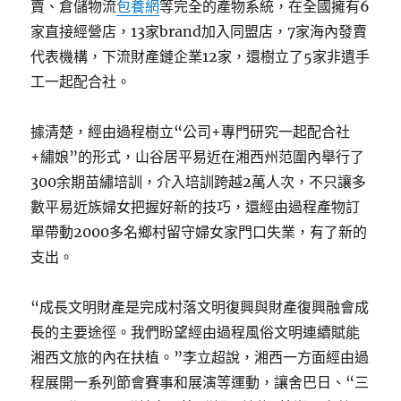
賣、倉儲物流
包養網
等完全的產物系統，在全國擁有6
家直接經營店，13家brand加入同盟店，7家海內發賣
代表機構，下流財產鏈企業12家，還樹立了5家非遺手
工一起配合社。
據清楚，經由過程樹立“公司+專門研究一起配合社
+繡娘”的形式，山谷居平易近在湘西州范圍內舉行了
300余期苗繡培訓，介入培訓跨越2萬人次，不只讓多
數平易近族婦女把握好新的技巧，還經由過程產物訂
單帶動2000多名鄉村留守婦女家門口失業，有了新的
支出。
“成長文明財產是完成村落文明復興與財產復興融會成
長的主要途徑。我們盼望經由過程風俗文明連續賦能
湘西文旅的內在扶植。”李立超說，湘西一方面經由過
程展開一系列節會賽事和展演等運動，讓舍巴日、“三