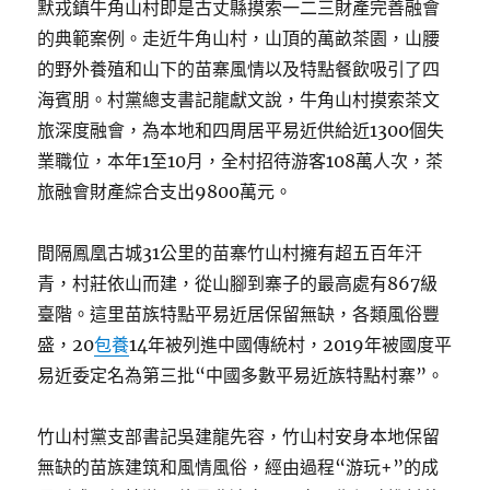
默戎鎮牛角山村即是古丈縣摸索一二三財產完善融會
的典範案例。走近牛角山村，山頂的萬畝茶園，山腰
的野外養殖和山下的苗寨風情以及特點餐飲吸引了四
海賓朋。村黨總支書記龍獻文說，牛角山村摸索茶文
旅深度融會，為本地和四周居平易近供給近1300個失
業職位，本年1至10月，全村招待游客108萬人次，茶
旅融會財產綜合支出9800萬元。
間隔鳳凰古城31公里的苗寨竹山村擁有超五百年汗
青，村莊依山而建，從山腳到寨子的最高處有867級
臺階。這里苗族特點平易近居保留無缺，各類風俗豐
盛，20
包養
14年被列進中國傳統村，2019年被國度平
易近委定名為第三批“中國多數平易近族特點村寨”。
竹山村黨支部書記吳建龍先容，竹山村安身本地保留
無缺的苗族建筑和風情風俗，經由過程“游玩+”的成