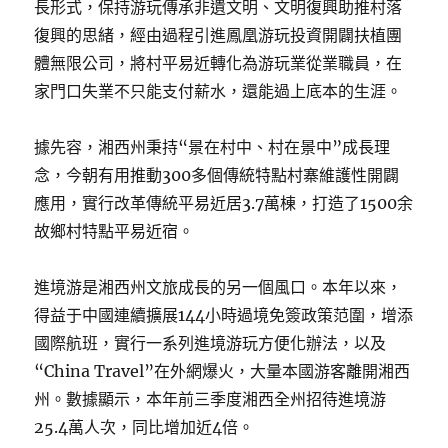
長形式，保持游玩傳承非遺文明、文明復興助推村落
復興的思緒，經由過程引進鳳凰游玩投資開闢扶植團
體無限公司，將村平易近轉化為游玩業從業職員，在
家門口失業不只能支付薪水，還能過上底本的生涯。
據先容，湘西州秉持“景在村中、村在景中”成長理
念，今朝有用推動300多個傳統特點村寨維護性開闢
應用，實行改革傳統平易近居3.7萬棟，打造了1500余
故鄉村特點平易近宿。
進境游是湘西州文旅成長的另一個風口。本年以來，
得益于中國連續擴展144小時過境免簽政策范圍，增添
國際航班，實行一系列進境游玩方便化辦法，以及
“China Travel”在外網爆火，大量本國游客離開湘西
州。數據顯示，本年前三季度湘西全州招待進境游
25.4萬人次，同比增加近4倍。