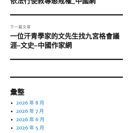
依法行使教導懲戒權_中國網
覽
文
章:
下一篇文章
一位汗青學家的文先生找九宮格會議
下
一
涯–文史–中國作家網
篇
文
章:
彙整
2026 年 8 月
2026 年 7 月
2026 年 6 月
2026 年 5 月