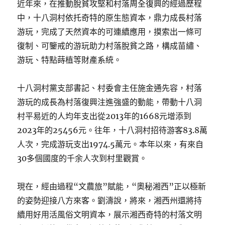
近年來，在推動脫貧攻堅和村落周全復興的經過歷程
中，十八洞村依托奇特的原生態資本，鼎力成長村落
游玩，完成了天然資本的可連續應用，摸索出一條可
復制、可鑒戒的游玩助力村落脫貧之路，構成苗繡、
游玩、特點蒔植等財產系統。
十八洞村黨支部書記、村委會主任施金通先容，村落
游玩的成長為村落復興注進強盛的動能，帶動十八洞
村平易近的人均年支出從2013年的1668元增添到
2023年的25456元。往年，十八洞村招待游客83.8萬
人次，完成游玩支出1974.5萬元。本年以來，有來自
30多個國度的千余人次到村里觀賞。
現在，經由過程“文農旅”賦能，“奧秘湘西”正以極新
的姿勢迎接八方來客。劉濤說，將來，湘西州還將持
續用好用活風俗文明資本，展示湘西奇特的村落文明