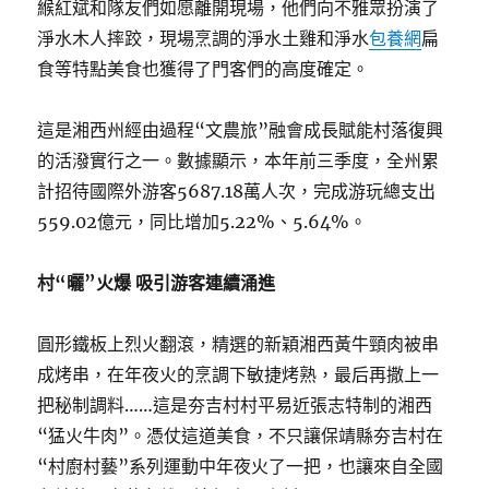
緱紅斌和隊友們如愿離開現場，他們向不雅眾扮演了
淨水木人摔跤，現場烹調的淨水土雞和淨水
包養網
扁
食等特點美食也獲得了門客們的高度確定。
這是湘西州經由過程“文農旅”融會成長賦能村落復興
的活潑實行之一。數據顯示，本年前三季度，全州累
計招待國際外游客5687.18萬人次，完成游玩總支出
559.02億元，同比增加5.22%、5.64%。
村“曬”火爆 吸引游客連續涌進
圓形鐵板上烈火翻滾，精選的新穎湘西黃牛頸肉被串
成烤串，在年夜火的烹調下敏捷烤熟，最后再撒上一
把秘制調料……這是夯吉村村平易近張志特制的湘西
“猛火牛肉”。憑仗這道美食，不只讓保靖縣夯吉村在
“村廚村藝”系列運動中年夜火了一把，也讓來自全國