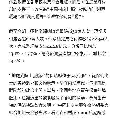
佈后敏捷在各年夜收集平臺走紅。而后，在農業鄉村
部的支撐下，改名為“中國村廚村藝年夜曬”的“湘西
曬場”和“湖南曬場”接踵在保靖開“曬”。
截至今朝，運動全網總曝光量跨越30億人次，現場吸
引游客超62萬人次。保靖縣完成招待游客442.83萬人
次，完成游玩總支出44.28億元，分辨同比增加
13.1%、15.7%，電商發賣農產物1.79億元，同比增加
13.5%。
“地處武陵山脈腹地的保靖縣位于酉水河畔，從保靖出
土的各類遺址和文物顯示，早在兩漢時代，這里就是
武陵郡的政治中間。曩昔，全國各地商賈在保靖船埠
匯集，也讓這里的飲食吸納了各地的精華，孕育出奇
特的保靖特點飲食文明。”中國村廚村藝年夜曬組委會
綜合組組長金敏先容，看到貴州村超brand給處所成