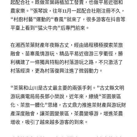
起配合社。既做茶葉蒔植加工發賣，也做平易近宿和
農家樂。”張琴說，往年11月一起配合社剛注冊不久，
“村廚村藝”運動的“春風”就來了，很多游客在抖音等
平臺上看到“猛火牛肉”后專門前來。
在湘西茶葉財產年夜縣古丈，經由過程積極摸索茶旅
融會、苗寨風情游玩、精品平易近宿游三亨衢徑，勝
利構建了一條獨具特點的村落游玩之路，不只激活了
村落經濟，更為村落復興注進了微弱動力。
“茶葉和山川是古丈最主要的兩張手刺。”古丈縣文明
游玩廣電局局長鄧小榮說，近年來，繚繞“茶園景區
化、茶旅一體化”思緒，古丈鼎力推進茶財產與游玩財
產深度融會，讓茶園變景區，茶農變導游，增進茶農
增收，吸引了越來越多游客的到來。