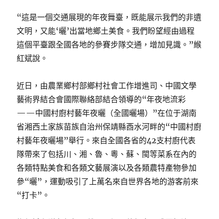
“這是一個交通展現的年夜舞臺，既能展示我們的非遺
文明，又能‘曬’出當地鄉土美食。我們盼望經由過程
這個平臺跟全國各地的參賽步隊交通，增加見識。”緱
紅斌說。
近日，由農業鄉村部鄉村社會工作增進司、中國文學
藝術界結合會國際聯絡部結合領導的“年夜地流彩
——中國村廚村藝年夜曬（全國曬場）”在位于湖南
省湘西土家族苗族自治州保靖縣酉水河畔的“中國村廚
村藝年夜曬場”舉行。來自全國各省的42支村廚代表
隊帶來了包括川、湘、魯、粵、蘇、閩等菜系在內的
各類特點美食和各類文藝展演以及各類農特產物參加
參“曬”，運動吸引了上萬名來自世界各地的游客前來
“打卡”。