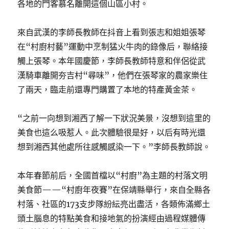
各地的門客慕名離開這個山區小村。
來自武漢的李師長教師在抖音上看到張志和姐姐張琴
在“村廚村藝”運動中烹制猛火牛肉的錄像后，聯絡接
觸上張琴。本年國慶節，李師長教師特意和伴侶從武
漢騎車離開夯吉村“尋味”，他們在張琴家的農家樂住
了兩天，臨走前還專門購置了本地的特產黃金茶。
“之前一向想到湘西了解一下狀況美景，沒想到這里的
美食也這么吸惹人。此次體驗很是好，以后有時光還
想到湘西其他處所往感觸感染一下。”李師長教師說。
本年春節前后，全國首檔以“村廚”為主題的村落文明
美食節——“村廚年夜賽”在保靖縣舉行，來自全縣各
村落、社區的173支步隊紛紜亮出盡活，各類佈滿鄉土
頭土腦息的特點美食和接地氣的扮演經由過程媒體傳