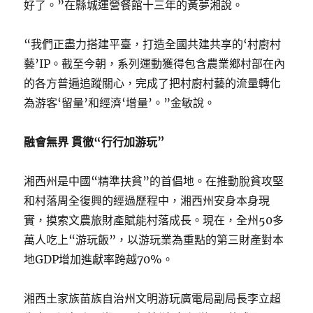
好了。”在縣城運營餐館十三年的黃夢湘說。
“我們正盡力搭建平臺，打造全國共建共享的‘村廚村
藝’IP。截至今朝，系列運動獲得包含農業鄉村部在內
的各方普遍追蹤關心，完成了把村廚村藝的流量轉化
為游客‘留量’和經濟‘增量’。”金敏說。
融會無界 貫徹“行行加游玩”
湘西州是中國“精準扶貧”的首倡地。在推動脫貧攻堅
和村落周全復興的經過歷程中，湘西州安身本身現
實，摸索文農旅財產賦能村落成長。現在，全州50多
萬人吃上“游玩飯”，以游玩業為重點的第三財產對本
地GDP增加進獻率跨越70%。
湘西土家族苗族自治州文明游玩廣電局副局長李立超