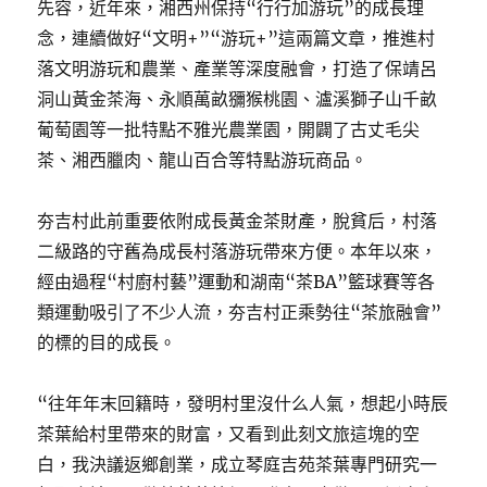
先容，近年來，湘西州保持“行行加游玩”的成長理
念，連續做好“文明+”“游玩+”這兩篇文章，推進村
落文明游玩和農業、產業等深度融會，打造了保靖呂
洞山黃金茶海、永順萬畝獼猴桃園、瀘溪獅子山千畝
葡萄園等一批特點不雅光農業園，開闢了古丈毛尖
茶、湘西臘肉、龍山百合等特點游玩商品。
夯吉村此前重要依附成長黃金茶財產，脫貧后，村落
二級路的守舊為成長村落游玩帶來方便。本年以來，
經由過程“村廚村藝”運動和湖南“茶BA”籃球賽等各
類運動吸引了不少人流，夯吉村正乘勢往“茶旅融會”
的標的目的成長。
“往年年末回籍時，發明村里沒什么人氣，想起小時辰
茶葉給村里帶來的財富，又看到此刻文旅這塊的空
白，我決議返鄉創業，成立琴庭吉苑茶葉專門研究一