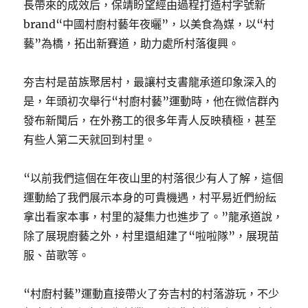
長帶來的成效后，保靖盼望經由過程打造村字號新
brand“中國村廚村藝年夜曬”，以美食為媒，以“村
藝”為橋，拓出新賽道，助力處所村落復興。
夯吉村是苗族聚居村，最讓村支書龍承道印象深入的
是，年頭初次舉行“村廚村藝”運動時，他在微信群內
發布新聞后，在外務工的很多年青人反映積極，甚至
有些人第二天就回到村里。
“以前我們這個在年夜山里的村落很少有人了解，這個
運動給了我們展示本身的可貴機遇，村平易近們紛紜
拿出看家本事，村里的凝集力也進步了。”龍承道說，
除了展現廚藝之外，村里還組建了“啦啦隊”，展現苗
服、苗歌等。
“村廚村藝”運動直接帶火了夯吉村的村落游玩，不少