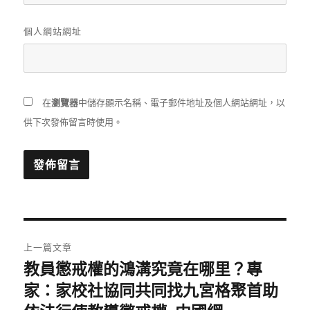
個人網站網址
在
瀏覽器
中儲存顯示名稱、電子郵件地址及個人網站網址，以
供下次發佈留言時使用。
文
上一篇文章
章
教員懲戒權的鴻溝究竟在哪里？專
上
一
家：家校社協同共同找九宮格聚首助
導
篇