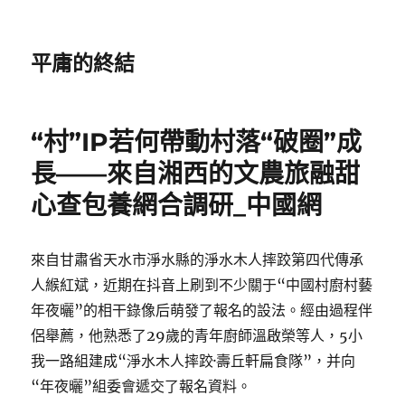
平庸的終結
“村”IP若何帶動村落“破圈”成
長——來自湘西的文農旅融甜
心查包養網合調研_中國網
來自甘肅省天水市淨水縣的淨水木人摔跤第四代傳承
人緱紅斌，近期在抖音上刷到不少關于“中國村廚村藝
年夜曬”的相干錄像后萌發了報名的設法。經由過程伴
侶舉薦，他熟悉了29歲的青年廚師溫啟榮等人，5小
我一路組建成“淨水木人摔跤·壽丘軒扁食隊”，并向
“年夜曬”組委會遞交了報名資料。