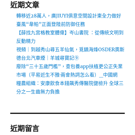
近期文章
轉移近28萬人，廣JIUYI俱意空間設計東全力做好
臺風“韋帕”正面登陸前防御任務
【薛找九宮格教室體偉】岑山書院 ：從傳統文明到
反動精力
視頻｜到越秀山尋五羊仙氣，覓鎮海烽OSDER奧斯
德台北汽車煙｜羊城尋寶記⑨
廢除“三十五歲門檻”，查包養app扶植更公正失業
市場（平易近生不雅·兩會熱詞怎么看）_中國網
糧農組織：安康飲食本錢飆秀傳醫院健檢升 全球三
分之一生齒無力負擔
近期留言