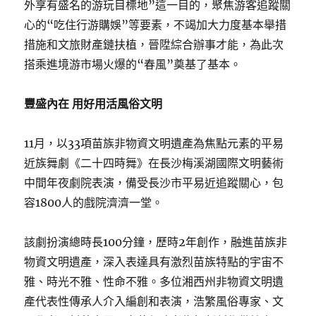
外享有盛名的游玩目標地”這一目的，聚焦游客追蹤關
心的“吃住行游購娛”等要素，不竭加大力度基本舉措
措施和文旅財產鏈扶植，晉陞綜合辦事才能，為此次
搭乘進境游市場火爆的“春風”奠基了基本。
豐盛內在 用好用活風俗文明
11月，以33項苗族非物資文明遺產為焦點元素的平易
近族舞劇《二十四時舞》在長沙梅溪湖國際文明藝術
中間年夜劇院表演，備受長沙市平易近追蹤關心，包
容1800人的戲院濟濟一堂。
該劇扮演總時長100分鐘，歷時2年創作，融進苗族非
物資文明遺產，深入表達具有激烈苗族特點的宇宙不
雅、時光不雅、性命不雅。多位湘西州非物資文明遺
產代表性傳承人介入編創和表演，浩繁風俗專家、文