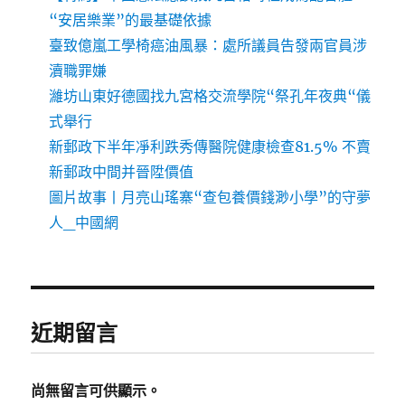
“安居樂業”的最基礎依據
臺致億嵐工學椅癌油風暴：處所議員告發兩官員涉
瀆職罪嫌
濰坊山東好德國找九宮格交流學院“祭孔年夜典“儀
式舉行
新郵政下半年凈利跌秀傳醫院健康檢查81.5% 不賣
新郵政中間并晉陞價值
圖片故事丨月亮山瑤寨“查包養價錢渺小學”的守夢
人_中國網
近期留言
尚無留言可供顯示。