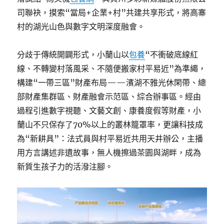
司聯袂，摸索“當局+企業+村”共建共享形式，將高寨
村的湖光山色與數字文明深度融會。
分歧于傳統開闢形式，小蘭山以
包養
“不衝破底線紅
線、不轉變村落風采、不隨便搬家村平易近”為準繩，
構建“一帶三區”財產布局——濱湖不雅光休閑帶、總
部財產集群區、財產融會示范區、綜合辦事區。經由
過程引進數字視聽、文藝文創、康養度假等財產，小
蘭山不只保存了70%以上的叢林籠罩率，更讓科技成
為“新耕具”：法式員與村平易近共用天井辦公，主播
用方言講述非遺故事，無人機擦過茶園與湖畔，成為
新質生孩子力的活潑注腳。