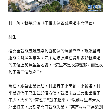
村一角。新華網發（不雅山湖區融媒體中間供圖）
共生
推開窗就能感觸感染到百花湖的清風漸漸，敲鍵盤時
還能聞聲蟬叫鳥叫。四川姑娘馮婷在貴州多彩新媒體
的工位上笑意盈盈地說，“這里不是衣錦還鄉，而是找
到了第二個故鄉”。
現在，跟著企業進駐，村里有了小商舖、小餐館，村
平易近們不只生涯加倍方便，就連閑置農房也出租了
不少，大師的“荷包子”鼓了起來。“以前村里年青人
外出打工，此刻家門口就能失業。”高寨村村平易近劉