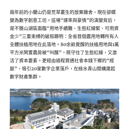
兩年前的小蘭山仍是荒草叢生的放棄雞舍，現在卻蝶
變為數字創意工坊。這場“速率與豪情”的演變背后，
是不雅山湖區面臨“用地手續難、生態紅線緊、可用資
金少”三重束縛的破局聰明：全省首個農用地轉所有人
全體扶植用地在此落地。80余畝覺醒的扶植用地與1萬
平方米閑置農房被“叫醒”，既守住了生態紅線，又激
活了資本要素。更經由過程買通社會本錢下鄉的“經
脈”，吸引20家數字企業落戶，在綠水青山間構建起
數字財產集群。