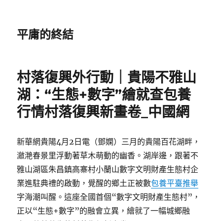
平庸的終結
村落復興外行動｜貴陽不雅山
湖：“生態+數字”繪就查包養
行情村落復興新畫卷_中國網
新華網貴陽4月2日電（鄧嫻）三月的貴陽百花湖畔，
瀲滟春景里浮動著草木萌動的幽香。湖岸邊，跟著不
雅山湖區朱昌鎮高寨村小蘭山數字文明財產生態村企
業進駐典禮的啟動，覺醒的鄉土正被數
包養平臺推舉
字海潮叫醒。這座全國首個“數字文明財產生態村”，
正以“生態+數字”的融會立異，繪就了一幅城鄉融