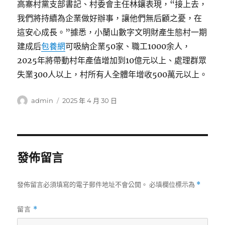
高寨村黨支部書記、村委會主任林鑲表現，“接上去，
我們將持續為企業做好辦事，讓他們無后顧之憂，在
這安心成長。”據悉，小蘭山數字文明財產生態村一期
建成后
包養網
可吸納企業50家、職工1000余人，
2025年將帶動村年產值增加到10億元以上、處理群眾
失業300人以上，村所有人全體年增收500萬元以上。
作
發
admin
2025 年 4 月 30 日
者
佈
日
期:
發佈留言
發佈留言必須填寫的電子郵件地址不會公開。
必填欄位標示為
*
留言
*