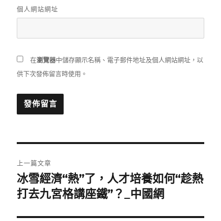
個人網站網址
在
瀏覽器
中儲存顯示名稱、電子郵件地址及個人網站網址，以
供下次發佈留言時使用。
文
上一篇文章
章
冰雪經濟“熱”了，人才培養如何“趁熱
上
一
打去九宮格講座鐵”？_中國網
導
篇
覽
文