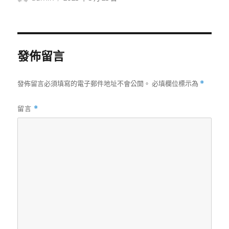
者
佈
日
期:
發佈留言
發佈留言必須填寫的電子郵件地址不會公開。
必填欄位標示為
*
留言
*