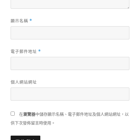
顯示名稱
*
電子郵件地址
*
個人網站網址
在
瀏覽器
中儲存顯示名稱、電子郵件地址及個人網站網址，以
供下次發佈留言時使用。