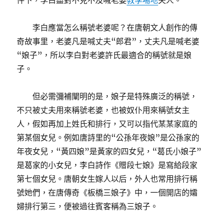
件下，李白盡對不克不及喊老婆
教學場地
夫人。
李白應當怎么稱號老婆呢？在唐朝文人創作的傳
奇故事里，老婆凡是喊丈夫“郎君”，丈夫凡是喊老婆
“娘子”，所以李白對老婆許氏最適合的稱號就是娘
子。
但必需彌補闡明的是，娘子是特殊廣泛的稱號，
不只被丈夫用來稱號老婆，也被奴仆用來稱號女主
人，假如再加上姓氏和排行，又可以指代某某家庭的
第某個女兒。例如唐詩里的“公孫年夜娘”是公孫家的
年夜女兒，“黃四娘”是黃家的四女兒，“葛氏小娘子”
是葛家的小女兒，李白詩作《贈段七娘》是寫給段家
第七個女兒。唐朝女生嫁人以后，外人也常用排行稱
號她們，在唐傳奇《板橋三娘子》中，一個開店的孀
婦排行第三，便被過往賓客稱為三娘子。