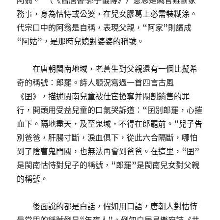
阿翁。”（《舊唐書·郭子儀傳》）意思是贓官難斷家
務事，身為怙恃或公婆，在兒女膠葛上必需裝糊涂。
代宗口中的阿翁是自稱，表現父親，“阿家”則讀成
“阿姑”，是那時兒媳對婆婆的稱號。
在唐朝閩南地域，老蒼生對父親還有一個比擬希
奇的稱號：郎罷。詩人顧況寫過一首四言古風
《囝》，描述閩南兒童被仕宦搶奪并閹割銷售的罪
行，開頭用受益兒童的口氣哭訴道：“囝別郎罷，心摧
血下。隔地盡天，及至鬼域，不得在郎罷前。”兒子告
別爸爸，肝腸寸斷，淚血俱下，從此六合隔斷，哪怕
到了陰曹鬼門關，也無法再會到爸爸。在這里，“囝”
是閩南怙恃對兒子的稱號，“郎罷”是閩南兒女對父親
的稱號。
後面說的都是白話，假如用口語，唐朝人對怙恃