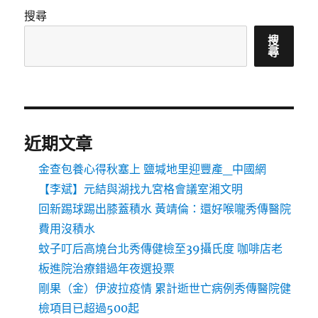
搜尋
搜
尋
近期文章
金查包養心得秋塞上 鹽堿地里迎豐產_中國網
【李斌】元結與湖找九宮格會議室湘文明
回新踢球踢出膝蓋積水 黃靖倫：還好喉嚨秀傳醫院
費用沒積水
蚊子叮后高燒台北秀傳健檢至39攝氏度 咖啡店老
板進院治療錯過年夜選投票
剛果（金）伊波拉疫情 累計逝世亡病例秀傳醫院健
檢項目已超過500起