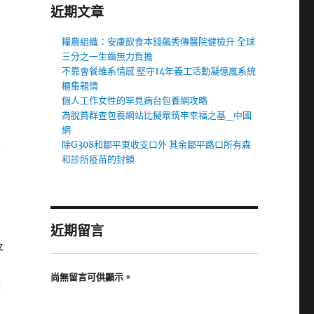
近期文章
糧農組織：安康飲食本錢飆秀傳醫院健檢升 全球
三分之一生齒無力負擔
不靠會餐維系情感 堅守14年義工活動凝億嵐系統
櫃集親情
個人工作女性的罕見病台包養網攻略
為脫貧群查包養網站比擬眾筑牢幸福之基_中國
網
除G308和鄒平東收支口外 其余鄒平路口所有森
不
和診所疫苗的封鎖
近期留言
及
尚無留言可供顯示。
政