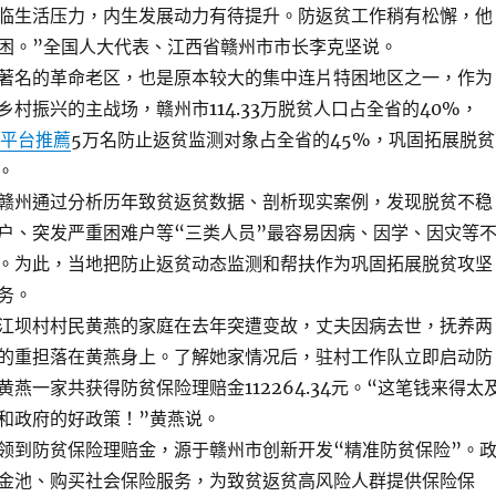
临生活压力，内生发展动力有待提升。防返贫工作稍有松懈，他
困。”全国人大代表、江西省赣州市市长李克坚说。
名的革命老区，也是原本较大的集中连片特困地区之一，作为
村振兴的主战场，赣州市114.33万脱贫人口占全省的40%，
平台推薦
5万名防止返贫监测对象占全省的45%，巩固拓展脱贫
。
州通过分析历年致贫返贫数据、剖析现实案例，发现脱贫不稳
户、突发严重困难户等“三类人员”最容易因病、因学、因灾等
。为此，当地把防止返贫动态监测和帮扶作为巩固拓展脱贫攻坚
务。
坝村村民黄燕的家庭在去年突遭变故，丈夫因病去世，抚养两
的重担落在黄燕身上。了解她家情况后，驻村工作队立即启动防
燕一家共获得防贫保险理赔金112264.34元。“这笔钱来得太
和政府的好政策！”黄燕说。
到防贫保险理赔金，源于赣州市创新开发“精准防贫保险”。
金池、购买社会保险服务，为致贫返贫高风险人群提供保险保