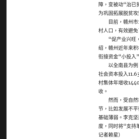
障，变被动“治已
为巩固拓展脱贫攻
目前，赣州市1
村人口，有效避免
“促产业兴旺，
绍，赣州近年来积
衔接资金“小投入
以全南县为例，2
社会资本投入11.
村集体年增收144
收。
然而，受自然地
节，比如发展不平
基础薄弱。李克坚
度，同时将“支持
记者赖星）