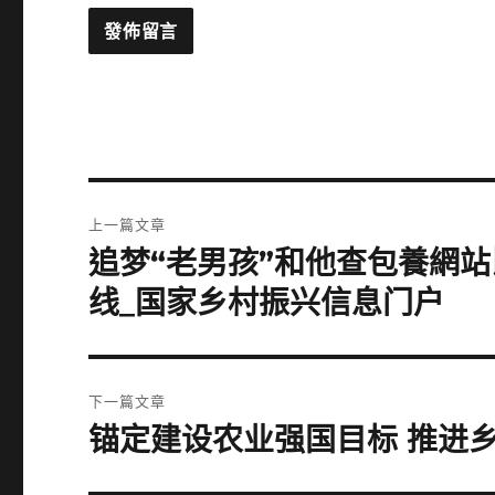
文
上一篇文章
章
追梦“老男孩”和他查包養網
上
一
導
线_国家乡村振兴信息门户
篇
覽
文
章:
下一篇文章
锚定建设农业强国目标 推进
下
一