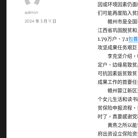
因或环境因素仍面
作
admin
们可能再度陷入贫
者
發
2024 年 3 月 11 日
赣州市是全国著
佈
江西省巩固脱贫和乡
日
1.79万户、7.1
包養
期:
攻坚成果任务艰巨
李克坚介绍，赣
定户、边缘易致贫
可抗因素返贫致贫
成果工作的首要任
赣州蓉江新区江
个女儿生活和读书
贫保险申报流程，黄
时了，真要感谢党
黄燕之所以能领
府出资设立保险资