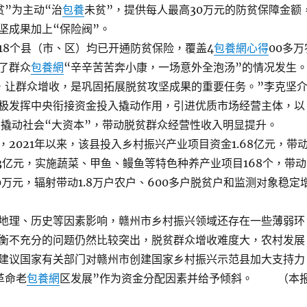
贫”为主动“治
包養
未贫”，提供每人最高30万元的防贫保障金额
坚成果加上“保险阀”。
8个县（市、区）均已开通防贫保险，覆盖4
包養網心得
00多万
了群众
包養網
“辛辛苦苦奔小康，一场意外全泡汤”的情况发生
让群众增收，是巩固拓展脱贫攻坚成果的重要任务。”李克坚
极发挥中央衔接资金投入撬动作用，引进优质市场经营主体，以
”撬动社会“大资本”，带动脱贫群众经营性收入明显提升。
021年以来，该县投入乡村振兴产业项目资金1.68亿元，带
63亿元，实施蔬菜、甲鱼、鳗鱼等特色种养产业项目168个，带动
0万元，辐射带动1.8万户农户、600多户脱贫户和监测对象稳定
理、历史等因素影响，赣州市乡村振兴领域还存在一些薄弱环
衡不充分的问题仍然比较突出，脱贫群众增收难度大，农村发展
建议国家有关部门对赣州市创建国家乡村振兴示范县加大支持力
革命老
包養網
区发展”作为资金分配因素并给予倾斜。 （本