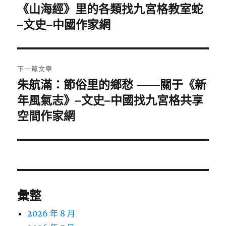
章
《山海經》里的各類找九宮格教室蛇
上
一
–文史–中國作家網
導
篇
覽
文
章:
下一篇文章
朱航滿：節俗里的鄉愁 ——關于《新
下
一
年風氣志》–文史–中國找九宮格共享
篇
空間作家網
文
章:
彙整
2026 年 8 月