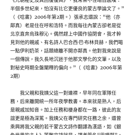
《元朝秘史及其回復復興》，我常禁不住暗自感嘆：
半個多世紀來，怕沒有比它更優良的蒙古學論文了。”
（《唸書》2006年第2期。）張承志還說：“他（亦
鄰真）老是住在呼和浩特。而我每往內蒙古卻老是從
北京直奔烏珠穆沁。偶然趕上中國作協閉會，我才幹
見到他的親戚、有名詩人巴合西·巴·布林貝赫，我們喝
一點伊利奶茶，話題總離不開亦鄰真。他對我來說是
一個傳說，我久長地沉迷于他那文學化的文筆，以及
對秘史時期全盤闡釋的偏向。”（《唸書》2006年第
2期）
我父親和我姨父這一對連襟，早年同在軍隊任
務，后來離開統一所年夜學教書。本來就是熟人，后
是親戚加知音。加上任務和棲身都在一路，彼此的友
誼更是極為深篤。我姨父在專門研究任務之余，還曾
乘興將我父親的若干蒙古文詩作翻譯為漢語，如《銀