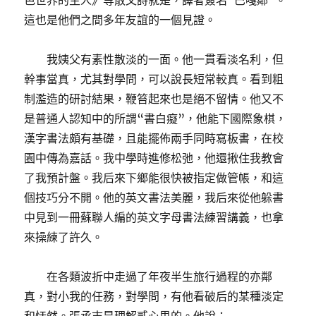
色世界的主人》等散文詩就是，譯者簽名“巴嘎鄰”。
這也是他們之間多年友誼的一個見證。
我姨父有素性散淡的一面。他一貫看淡名利，但
幹事當真，尤其對學問，可以說長短常較真。看到粗
制濫造的研討結果，鞭笞起來也是絕不留情。他又不
是普通人認知中的所謂“書白癡”，他能下國際象棋，
漢字書法頗有基礎，且能擺佈兩手同時寫板書，在校
園中傳為嘉話。我中學時進修松弛，他還揪住我教會
了我預計盤。我后來下鄉能很快被指定做管帳，和這
個技巧分不開。他的英文書法美麗，我后來從他躲書
中見到一冊蘇聯人編的英文字母書法練習講義，也拿
來操練了許久。
在各類波折中走過了年夜半生旅行過程的亦鄰
真，對小我的任務，對學問，有他看破后的某種淡定