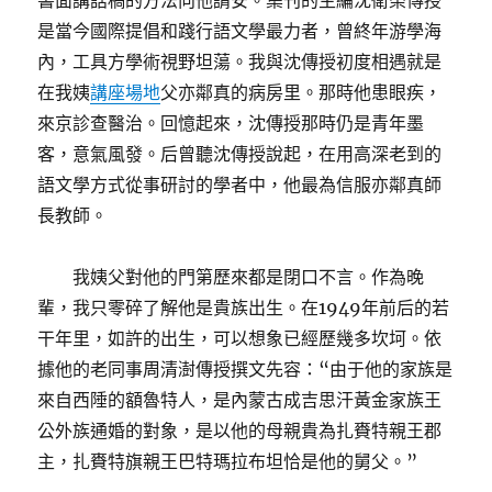
書面講話稿的方法向他請安。集刊的主編沈衛榮傳授
是當今國際提倡和踐行語文學最力者，曾終年游學海
內，工具方學術視野坦蕩。我與沈傳授初度相遇就是
在我姨
講座場地
父亦鄰真的病房里。那時他患眼疾，
來京診查醫治。回憶起來，沈傳授那時仍是青年墨
客，意氣風發。后曾聽沈傳授說起，在用高深老到的
語文學方式從事研討的學者中，他最為信服亦鄰真師
長教師。
我姨父對他的門第歷來都是閉口不言。作為晚
輩，我只零碎了解他是貴族出生。在1949年前后的若
干年里，如許的出生，可以想象已經歷幾多坎坷。依
據他的老同事周清澍傳授撰文先容：“由于他的家族是
來自西陲的額魯特人，是內蒙古成吉思汗黃金家族王
公外族通婚的對象，是以他的母親貴為扎賚特親王郡
主，扎賚特旗親王巴特瑪拉布坦恰是他的舅父。”