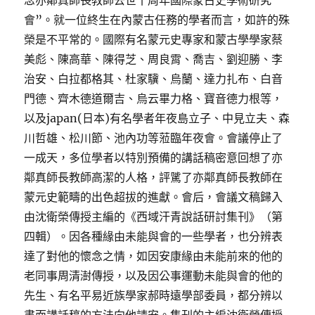
念亦鄰真師長教師去世十周年國際蒙古史學術研究
會”。就一位終生在內蒙古任務的學者而言，如許的殊
榮是不平常的。國際有名蒙元史專家和蒙古學學家蔡
美彪、陳高華、陳得芝、周良霄、喬吉、劉迎勝、李
治安、白拉都格其、杜家驥、烏蘭、達力扎布、白音
門德、齊木德道爾吉、烏云畢力格、寶音德力根等，
以及japan(日本)有名學者年夜島立子、中見立夫、森
川哲雄、松川節、池內功等蒞臨年夜會。會議停止了
一成天，多位學者以特別預備的講話稿密意回想了亦
鄰真師長教師高潔的人格，評騭了亦鄰真師長教師在
蒙元史範疇的出色超拔的進獻。會后，會議文稿歸入
由沈衛榮傳授主編的《西域汗青說話研討集刊》（第
四輯）。因各種緣由未能與會的一些學者，也分辨表
達了對他的懷念之情，如因安康緣由未能前來的他的
老同事周清澍傳授，以及因公事運動未能與會的他的
先生、有名平易近族學家郝時遠學部委員，都分辨以