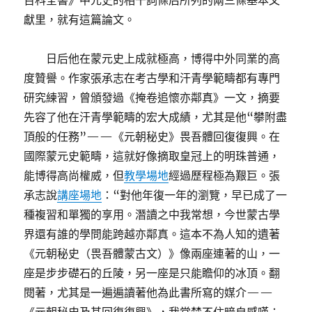
百科全書》中元史的相干詞條后所列的兩三條基本文
獻里，就有這篇論文。
日后他在蒙元史上成就極高，博得中外同業的高
度贊譽。作家張承志在考古學和汗青學範疇都有專門
研究練習，曾頒發過《掩卷追懷亦鄰真》一文，摘要
先容了他在汗青學範疇的宏大成績，尤其是他“攀附盡
頂般的任務”——《元朝秘史》畏吾體回復復興。在
國際蒙元史範疇，這就好像摘取皇冠上的明珠普通，
能博得高尚權威，但
教學場地
經過歷程極為艱巨。張
承志說
講座場地
：“對他年復一年的瀏覽，早已成了一
種複習和單獨的享用。潛讀之中我常想，今世蒙古學
界還有誰的學問能跨越亦鄰真。這本不為人知的遺著
《元朝秘史（畏吾體蒙古文）》像兩座連著的山，一
座是步步礎石的丘陵，另一座是只能瞻仰的冰頂。翻
閱著，尤其是一遍遍讀著他為此書所寫的媒介——