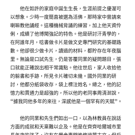
他在如許的家庭中誕生生長，生涯前提之優渥可
以想象。少時一度簡直被選為活佛，那時家中曾請來
喇嘛教他誦經。這種機械背誦的練習，加上他天資伶
俐，成績了他博聞強記的特色。他是研討汗青學的，
在阿誰年月，唸書做卡片是做文史專門研究的基礎路
數。他卻很少做卡片，讀過的材料，都貯存在年夜腦
里。無論是口試先生，仍是答覆同業的疑問題目，張
口就能正確說出相干常識點。他往世后，家人收拾他
的躲書和手跡，所見卡片確切未幾。國外同業的研
討，他都分紙袋收存，袋上標注姓名。總之，他的記
憶力和貫通力是超強的，所以他的老同事周清澍說，
“據我同他多年的來往，深感他是一個罕有的天賦”。
他的同業和先生們如出一口，以為林教員在說話
方面的成就和天稟難以企及。他是在齊齊哈爾城市里