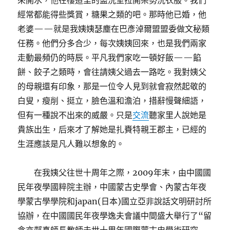
來開水，他在樓道里的盥洗室拉開架勢洗衣服。我們
經常都能得些獎賞，糖果之類的吧。那時他已婚，他
老婆——就是我姨姨瑟塵在巴彥淖爾盟盟委做文秘類
任務。他們分多合少，每次姨姨回來，也是我們兩家
走動最頻仍的時辰。平凡我們家吃一頓好飯——餡
餅、餃子之類時，會往請姨父過去一路吃。我對姨父
的母親還有印象，那是一位令人見到就會寂然起敬的
白叟，瘦削、挺立，臉色溫和澹泊，措辭慢聲細語，
但有一種說不出來的威嚴。只是
交流
聽家里人說她是
貴族出生，后來才了解她是扎賚特親王郡主，已經的
生涯應該是凡人難以想象的。
在我姨父往世十周年之際，2009年末，由中國國
民年夜學國粹院主辦，中國蒙古史學會、內蒙古年夜
學蒙古學學院和japan(日本)國立亞非說話文明研討所
協辦，在中國國民年夜學逸夫會議中間盛大舉行了“留