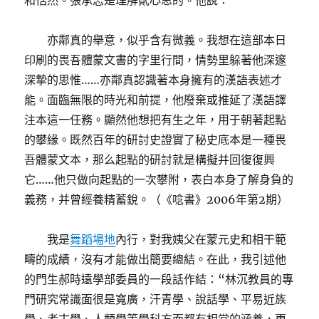
和恬然。張承志是理解貳心思的。他說：
亦鄰真的舉意，似乎含有微義。我想在這部本日
印刷的畏吾體蒙文書的字里行間，情勢里躲著他深邃
深摯的思惟……亦鄰真認識著本身擁有的漢語表述才
能。面臨無限的時光和前提，他廢棄或推延了漢語譯
注本這一任務。顯然他想把有生之年，用于朝著起點
的攀緣。既然百年的研討史證實了秘史底本是一種畏
吾體蒙文本，那么起點的研討就是構擬并回復復興
它……他只做向起點的一次攀附，表白本身了解身負的
義務，并曾經養精蓄銳。（《唸書》2006年第2期）
我是
舞蹈場地
內行，對我姨父在蒙元史和相干範
疇的成績，沒有才能做出簡要總結。在此，我引述他
的門生郝時遠學部委員的一段話作結：“林沉教員的專
門研究常識面很是寬廣，汗青學、說話學、平易近族