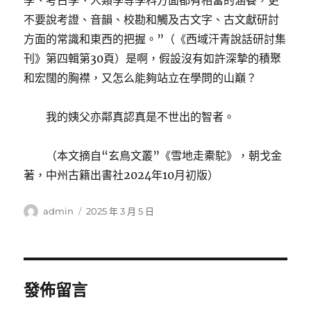
學、考古學、人類學等學科方面都有相當的涵養，更
不要說考證、音韻、校勘和觸及古文字、古文獻研討
方面的常識和東西的把握。”（《西域汗青說話研討集
刊》第四輯第30頁）是啊，假設沒有如許深摯的積聚
和宏闊的胸襟，又怎么能夠站立在學問的山巔？
我的姨父亦鄰真認真是不世出的智者。
（本文摘自“玄鳥文叢”《雪地走橐駝》，朝戈金
著，中州古籍出書社2024年10月初版）
作
發
admin
2025 年 3 月 5 日
者
佈
日
期:
發佈留言