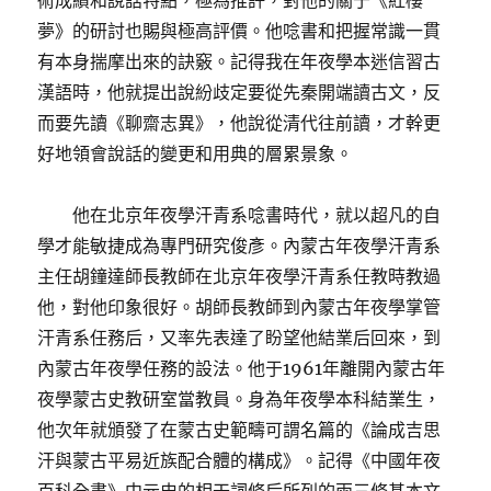
術成績和說話特點，極為推許，對他的關于《紅樓
夢》的研討也賜與極高評價。他唸書和把握常識一貫
有本身揣摩出來的訣竅。記得我在年夜學本迷信習古
漢語時，他就提出說紛歧定要從先秦開端讀古文，反
而要先讀《聊齋志異》，他說從清代往前讀，才幹更
好地領會說話的變更和用典的層累景象。
他在北京年夜學汗青系唸書時代，就以超凡的自
學才能敏捷成為專門研究俊彥。內蒙古年夜學汗青系
主任胡鐘達師長教師在北京年夜學汗青系任教時教過
他，對他印象很好。胡師長教師到內蒙古年夜學掌管
汗青系任務后，又率先表達了盼望他結業后回來，到
內蒙古年夜學任務的設法。他于1961年離開內蒙古年
夜學蒙古史教研室當教員。身為年夜學本科結業生，
他次年就頒發了在蒙古史範疇可謂名篇的《論成吉思
汗與蒙古平易近族配合體的構成》。記得《中國年夜