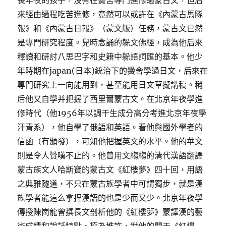
長年夜的孩子，沒有在黌舍專門進修過蒙古文，但后
來經由過程吃苦進修，竟然可以或許在《內蒙古馬隊
報》和《內蒙古日報》（蒙文版）任務，蒙古文已然
是專門研究程度。兒時念誦的躲文佛經，成為他后來
釋讀和研討八思巴字和史籍中躲語詞匯的基本。他少
年時期在japan(日本)統治下的黌舍學過日文，后來在
專門研究上一向能用到，甚至能用日文草擬講稿。稍
后他又自學并把握了西里爾蒙古文。在北京年夜學進
修時代（他1956年以調干生成分高分考進北京年夜學
汗青系），他自學了俄語和英語。看他與國外學者的
信函（有頒發），可知他把握英文的水平。他的華文
則是令人贊嘆不止的。他曾用文縐縐的清代漢語翻譯
蒙古族文人哈斯寶的蒙古文《紅樓夢》四十回，用語
之典雅隧道，不只在蒙古族學者中可謂獨步，就是漢
族學者能這么拿捏漢語的也是少而又少。北京年夜學
傳授陳崗龍曾撰長文剖析他的《紅樓夢》蒙譯漢的藝