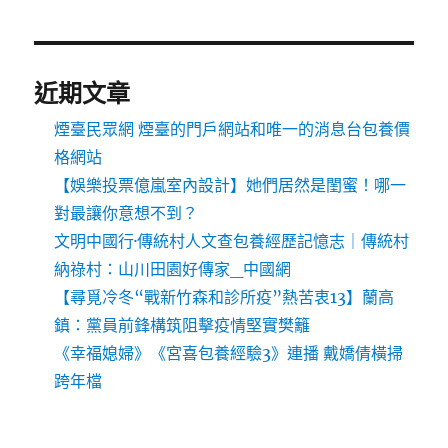
近期文章
煙臺民眾網 煙臺的門戶網站和唯一的消息台包養價
格網站
【娛樂投票億嵐室內設計】她們居然是閨蜜！哪一
對最讓你意想不到？
文明中國行·傳統村人文查包養經歷記憶志｜傳統村
納祿村：山川田園好傳家_中國網
【尋覓冷冬“戰新竹森和診所疫”熱苦衷13】蘭高
鎮：黨員前鋒構筑阻擊疫情堅實樊籬
《幸福媳婦》《宮喜包養經驗3》連播 戴嬌倩橫掃
跨年檔