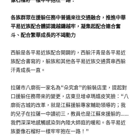
像石榴籽一樣牢牢抱在一路：
各族群眾在援躲任務中普遍來往交通融合，推進中華
平易近族配合體認識越鑄越牢，凝集起配合連合奮
斗、配合繁華成長的不竭動力
西躲是各平易近族配合開闢的，西躲汗青是各平易近
族配合書寫的，躲族和其他各平易近族交通貫串西躲
汗青成長一直。
拉薩市八廓街一家名為“朵究倉”的躲裝店里，提起對
口援躲任務帶來的變更，店東旦增卓瑪嬉皮笑臉：“八
廓街古城的改革，就是江蘇援躲專家輔助領導的；我
的兒子在拉薩一中讀初三，教員也是江蘇來援躲的……
我們深深地感觸感染到內陸大師庭的暖和。各平易近
族要像石榴籽一樣牢牢抱在一路！”