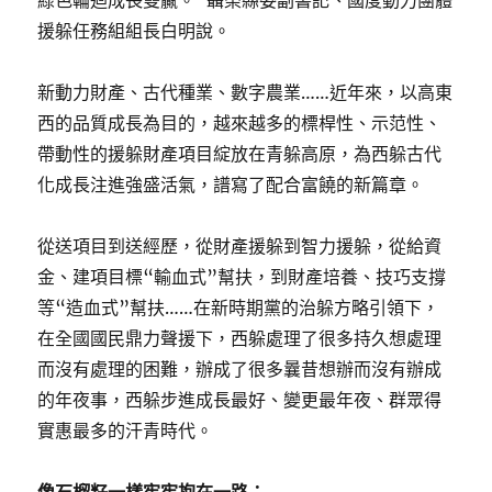
綠色輪迴成長雙贏。”聶榮縣委副書記、國度動力團體
援躲任務組組長白明說。
新動力財產、古代種業、數字農業……近年來，以高東
西的品質成長為目的，越來越多的標桿性、示范性、
帶動性的援躲財產項目綻放在青躲高原，為西躲古代
化成長注進強盛活氣，譜寫了配合富饒的新篇章。
從送項目到送經歷，從財產援躲到智力援躲，從給資
金、建項目標“輸血式”幫扶，到財產培養、技巧支撐
等“造血式”幫扶……在新時期黨的治躲方略引領下，
在全國國民鼎力聲援下，西躲處理了很多持久想處理
而沒有處理的困難，辦成了很多曩昔想辦而沒有辦成
的年夜事，西躲步進成長最好、變更最年夜、群眾得
實惠最多的汗青時代。