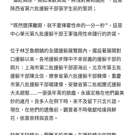
“遠赴高原，假如湊數其間，將愧對黨和國民”，這是
陜西省第六批援躲干部張宇生前的誓詞；
“既然選擇離開，就不要揮霍性命的一分一秒”，這是
中心單元第九批援躲干部王軍強用性命踐行的許諾。
位于林芝魯朗鎮的全國援躲展覽館內，擺設著展開對
口援躲以來，各地援躲步隊中不幸就義的援躲干部的
照片：上海市第二批援躲干部邵海云、北京市第五批
援躲干部陳北信、遼寧省第六批援躲干部韓偉、重慶
市第八批援躲干部楊建偉、安徽省第二批組團式援躲
大夫趙堅……一張張年青的臉龐，永遠定格在他們最美
妙的歲月。良多人在倒下時，來不及留下只言片語。
現在，在他們的遺像前，觀賞者不時敬獻哈達與鮮
花，依靠崇拜與哀思。