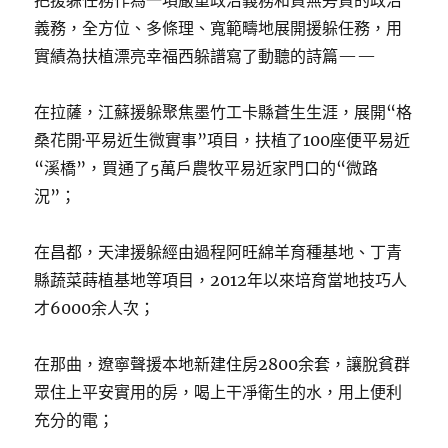
把援躲任務作為一項嚴重政治義務和責無旁貸的政治
義務，全方位、多條理、寬範疇地展開援躲任務，用
實績為扶植漂亮幸福西躲譜寫了動聽的詩篇——
在拉薩，江蘇援躲聚焦墨竹工卡縣蒼生生涯，展開“格
桑花開·平易近生微實事”項目，扶植了100座便平易近
“溪橋”，買通了5萬戶農牧平易近家門口的“微路
況”；
在昌都，天津援躲經由過程阿旺綿羊育種基地、丁青
縣蔬菜蒔植基地等項目，2012年以來培育當地技巧人
才6000余人次；
在那曲，遼寧聲援本地新建住房2800余套，讓脫貧群
眾住上平安實用的房，喝上干凈衛生的水，用上便利
充分的電；