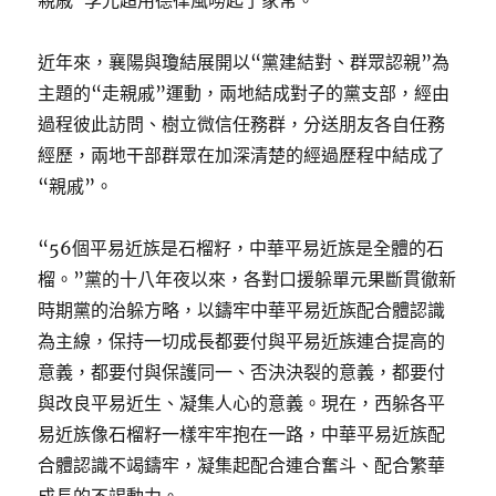
親戚”李光超用德律風嘮起了家常。
近年來，襄陽與瓊結展開以“黨建結對、群眾認親”為
主題的“走親戚”運動，兩地結成對子的黨支部，經由
過程彼此訪問、樹立微信任務群，分送朋友各自任務
經歷，兩地干部群眾在加深清楚的經過歷程中結成了
“親戚”。
“56個平易近族是石榴籽，中華平易近族是全體的石
榴。”黨的十八年夜以來，各對口援躲單元果斷貫徹新
時期黨的治躲方略，以鑄牢中華平易近族配合體認識
為主線，保持一切成長都要付與平易近族連合提高的
意義，都要付與保護同一、否決決裂的意義，都要付
與改良平易近生、凝集人心的意義。現在，西躲各平
易近族像石榴籽一樣牢牢抱在一路，中華平易近族配
合體認識不竭鑄牢，凝集起配合連合奮斗、配合繁華