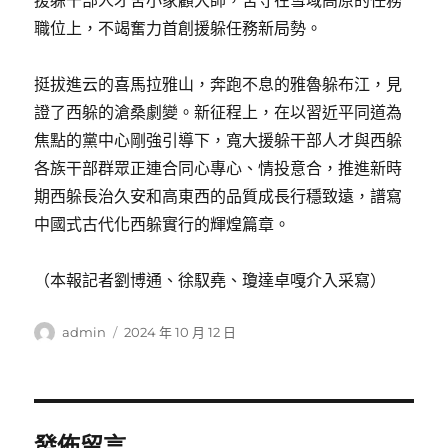
援躲干部人才舍小家顧大師，苦守在雪域高原的任務
職位上，不竭奮力首創援躲任務新局勢。
挺拔進云的喜馬拉雅山，奔跑不息的雅魯躲布江，見
證了西躲的滄桑劇變。新征程上，在以習近平同道為
焦點的黨中心剛強引導下，寬大援躲干部人才與西躲
各族干部群眾正連合同心專心、情投意合，推進新時
期西躲長治久安和高東西的品質成長行穩致遠，譜寫
中國式古代化西躲實行的輝煌篇章。
（本報記者劉博通、徐馭堯、瓊達卓嘎介入采寫）
作
發
admin
2024 年 10 月 12 日
者
佈
日
期:
發佈留言