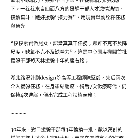
缺氧不缺精力，艱難不怕享樂。在援躲精力的鼓勵
下，一茬茬來自四面八方的援躲干部人才激情滿懷、
接續奮斗，跑好援躲“接力賽”，用現實舉動詮釋任務
與榮光——
“樸樸素實做兒女，認當真真干任務；艱難不克不及降
尺度，缺氧不克不及缺精力”，這是中心國度機關首批
援躲干部茍天林援躲十年的座右銘；
湖北路況計劃design院高等工程師陳堅毅，先后兩次
介入援躲任務，在身患結腸癌、術后7次化療時代，仍
保持4次進躲，傑出完成工程扶植義務；
…………
30年來，對口援躲干部每3年輪換一批，數以萬計的