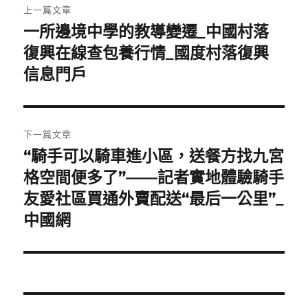
上一篇文章
章
一所邊境中學的教導變遷_中國村落
上
一
復興在線查包養行情_國度村落復興
導
篇
信息門戶
覽
文
章:
下一篇文章
“騎手可以騎車進小區，送餐方找九宮
下
一
格空間便多了”——記者實地體驗騎手
篇
友愛社區買通外賣配送“最后一公里”_
文
中國網
章: