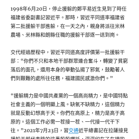
1998年6月20日，停止援躲的鄭平易近生見到了時任
福建省委副書記習近平。那時，習近平同道率福建省
第二批援躲干部進躲，在一天之內，親身將派往米林
農場、米林縣和朗縣任職的援躲干部逐一送到崗。
交代經過歷程中，習近平同道高度評價第一批援躲干
部：“你們不只和本地干部群眾連合奮斗，轉變了貧窮
落后的面孔，還用本身的舉動弘揚了邪氣，鼓勵著人
們到艱難的處所往任務，福建國民感激你們。”
“援躲精力是中國共產黨的一個高尚精力，是中國特點
社會主義的一個明顯上風。缺氧不缺精力，這個精力
就是反動幻想高于天。你們在高原上，精力是高于高
原的。這個工作必需一茬接一茬、一代接一代干下
往。”2021年7月23日，習
交通
近平總書記在拉薩接見