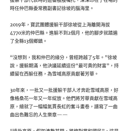
援躲干部代表時的這番殷殷囑托，深深印在了在場的
時任仲巴縣委常務副書記徐坡的腦海里。
2019年，寶武團體援躲干部徐坡從上海離開海拔
4770米的仲巴縣。進躲不到2個月，他的腳步就踏遍
了全縣13個鄉鎮。
“沒想到，我和仲巴的緣分，曾經跨越了5年。”徐坡
說，援躲期滿，他決議延續這份“最可貴的財富”，持
續留在西躲任務，為雪域高原貢獻著芳華。
30年來，一批又一批援躲干部人才奔赴雪域高原，好
像格桑花一年又一年綻放。他們將芳華貢獻在雪域高
原，繪就了一幅幅氣貫長虹的奮斗畫卷，譜寫了一曲
曲出色難忘的人生樂章——