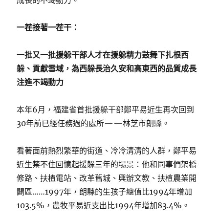
成長的不竭動力。
一茬接著一茬干：
一批又一批援躲干部人才在援躲精力鼓舞下扎根西
躲、貢獻雪域，為西躲長治久安和高東西的品質成長
注進不竭動力
本年6月，福建省首批援躲干部鄭平易近生再次回到
30年前已經任務過的處所——林芝市朗縣。
看著面前熱烈繁華的街道、冷冷清清的人群，鄭平易
近生禁不住回憶起援躲三年的場景：他和同事們架橋
修路、扶植電站、改革舊城、興辦文教、扶植農業開
闢區……1997年，朗縣的生孩子總值比1994年增加
103.5%，農牧平易近支出比1994年增加83.4%。