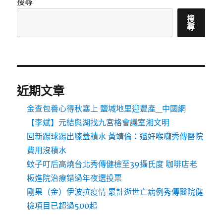
搜尋
搜
尋
近期文章
金查包養心得秋塞上 鹽堿地里迎豐產_中國網
【李斌】元結與湖找九宮格會議室湘文明
回新踢球踢出膝蓋積水 黃靖倫：還好喉嚨秀傳醫院
費用沒積水
蚊子叮后高燒台北秀傳健檢至39攝氏度 咖啡店老
板進院治療錯過年夜選投票
剛果（金）伊波拉疫情 累計逝世亡病例秀傳醫院健
檢項目已超過500起