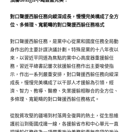
頂層design不竭豐盛完美：
對口聲援西躲任務向縱深成長，慢慢完美構成了全方
位、多條理、寬範疇的對口聲援西躲任務格式
對口聲援西躲任務，是黨中心從黨和國度任務全局動
身作出的主要計謀決議計劃。特殊是黨的十八年夜以
來，以習近平同道為焦點的黨中心高度器重援躲任
務，習近平總書記屢次就援躲任務作出主要唆使指
示，作出一系列嚴重安排，對口聲援西躲任務向縱深
成長，慢慢完美構成了以干部人才援躲為引領，經
濟、智力、教導、醫療、失業援躲相聯合的全方位、
多條理、寬範疇的對口聲援西躲任務格式。
從脫貧攻堅的疆場到村落周全復興的熱土，從生態維
護前沿到衛國戍邊一線，各援躲省市和中心單元一直