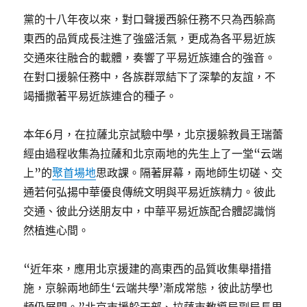
黨的十八年夜以來，對口聲援西躲任務不只為西躲高
東西的品質成長注進了強盛活氣，更成為各平易近族
交通來往融合的載體，奏響了平易近族連合的強音。
在對口援躲任務中，各族群眾結下了深摯的友誼，不
竭播撒著平易近族連合的種子。
本年6月，在拉薩北京試驗中學，北京援躲教員王瑞蕾
經由過程收集為拉薩和北京兩地的先生上了一堂“云端
上”的
聚首場地
思政課。隔著屏幕，兩地師生切磋、交
通若何弘揚中華優良傳統文明與平易近族精力。彼此
交通、彼此分送朋友中，中華平易近族配合體認識悄
然植進心間。
“近年來，應用北京援建的高東西的品質收集舉措措
施，京躲兩地師生‘云端共學’漸成常態，彼此訪學也