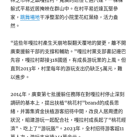
林芝市林芝鎮嘎拉村，寬廣的途徑七通八達，一棟棟
躲式平易近居掩映在群山中。在村平易近達瓦堅參
家，
跳舞場地
干凈整潔的小院里花紅葉綠，活力盎
然。
“這些年嘎拉村產生天崩地裂翻天覆地的變更，離不開
廣東援躲干部的支撐和輔助。”嘎拉村黨支部書記邊巴
先容，嘎拉村鄰接318國道，有成長游玩業的上風。但
直到2013年，村里每年的游玩支出仍缺乏5萬元，難
以進步。
2014年，廣東第七批援躲任務隊在對嘎拉村停止深刻
調研的基本上，提出扶植“桃花村”brand的成長思
緒，并籌集資金扶植游客招待中間，改良人居周遭的
狀況，組建游玩一起配合社，嘎拉村成長起了“桃花經
濟”、吃上了“游玩飯”。2023年，全村招待游客超11