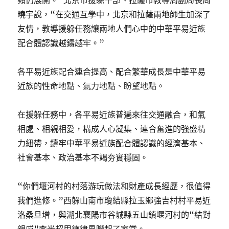
頻仍展開。”北京市援躲干部、拉薩市教導局副局長周
曉宇說，“在交通互學中，北京和拉薩兩地師生加深了
友情，教導援躲任務讓兩地人們心中的中華平易近族
配合體認識越鑄越牢。”
各平易近族配合連合提高、配合繁華成長是中華平易
近族的性命地點、氣力地點、盼望地點。
在援躲任務中，各平易近族普遍來往交通融合，和氣
相處、相親相愛，構成人心凝集、連合奮進的強盛精
力紐帶，鑄牢中華平易近族配合體認識的經濟基本、
社會基本、政治基本不竭夯實穩固。
“你們堰河村的村落游玩做法和財產成長經歷，很值得
我們進修。”西躲山南市瓊結縣拉玉鄉強吉村村平易近
洛桑旦增，與湖北襄陽市谷城縣五山鎮堰河村的“結對