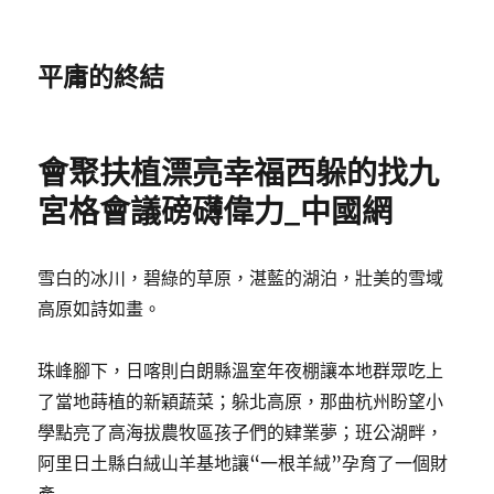
平庸的終結
會聚扶植漂亮幸福西躲的找九
宮格會議磅礴偉力_中國網
雪白的冰川，碧綠的草原，湛藍的湖泊，壯美的雪域
高原如詩如畫。
珠峰腳下，日喀則白朗縣溫室年夜棚讓本地群眾吃上
了當地蒔植的新穎蔬菜；躲北高原，那曲杭州盼望小
學點亮了高海拔農牧區孩子們的肄業夢；班公湖畔，
阿里日土縣白絨山羊基地讓“一根羊絨”孕育了一個財