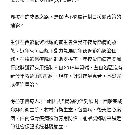
萬人次，游玩支出達341萬余元。
嘎拉村的成長之路，是保持不懈履行對口援躲政策的
縮影。
生涯在西躲偏僻地域的蒼生曾深受年夜骨節病的熬
煎。近年來，西躲下鼎力氣展開年夜骨節病防治任
務，在援躲醫療隊的輔助支撐下，年夜骨節病高發風
行態勢獲得有用遏制。自2018年開端，全自治區沒有
新發年夜骨節病病例，現在，針對存量患者，基礎完
成愿治盡治。
得益于醫療人才“組團式”援躲的深刻展開，西躲完成
鄉鄉有衛生院、村村有衛生室，包蟲病、後天性心臟
病、白內障等疾病獲得有用防治，籠罩城鄉居平易近
的社會保證系統基礎樹立。