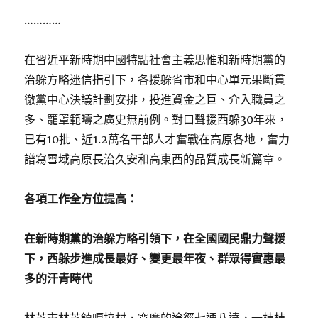
…………
在習近平新時期中國特點社會主義思惟和新時期黨的
治躲方略迷信指引下，各援躲省市和中心單元果斷貫
徹黨中心決議計劃安排，投進資金之巨、介入職員之
多、籠罩範疇之廣史無前例。對口聲援西躲30年來，
已有10批、近1.2萬名干部人才奮戰在高原各地，奮力
譜寫雪域高原長治久安和高東西的品質成長新篇章。
各項工作全方位提高：
在新時期黨的治躲方略引領下，在全國國民鼎力聲援
下，西躲步進成長最好、變更最年夜、群眾得實惠最
多的汗青時代