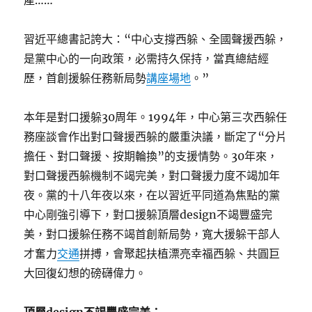
產……
習近平總書記誇大：“中心支撐西躲、全國聲援西躲，
是黨中心的一向政策，必需持久保持，當真總結經
歷，首創援躲任務新局勢
講座場地
。”
本年是對口援躲30周年。1994年，中心第三次西躲任
務座談會作出對口聲援西躲的嚴重決議，斷定了“分片
擔任、對口聲援、按期輪換”的支援情勢。30年來，
對口聲援西躲機制不竭完美，對口聲援力度不竭加年
夜。黨的十八年夜以來，在以習近平同道為焦點的黨
中心剛強引導下，對口援躲頂層design不竭豐盛完
美，對口援躲任務不竭首創新局勢，寬大援躲干部人
才奮力
交通
拼搏，會聚起扶植漂亮幸福西躲、共圓巨
大回復幻想的磅礴偉力。