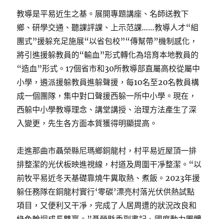
教導是平易近生之基。展開專題講座、名師送教下
鄉、研學交通、聽課評課、上示范課……教導人才“組
團式”援躲充足施展“以省包校”“傳幫帶”機制感化，
將引進援躲教員的“輸血”形式轉化為培育本地教員的
“造血”形式。17個省市和30所教導部直屬高校從屬中
小學，遴派援躲教員進躲聲援，每10名至20名教員構
成一個團隊，集中對口聲援西躲一所中小學。現在，
西躲中小學教導理念、講堂講授、治理方法產生了深
入變更，先生各方面本質獲得明顯提高。
走進那曲市聶榮縣尼瑪鄉銅龍村，村平易近屋頂一排
排整潔的光伏板映進視線，村道及周圍干凈整潔。“以
前牧平易近冬天基礎靠燒牛糞取熱、煮飯。2023年援
躲任務隊在銅龍村實行‘零碳’漂亮村落光伏供熱試點
項目，又便利又干凈，完成了人居周遭的狀況改良和