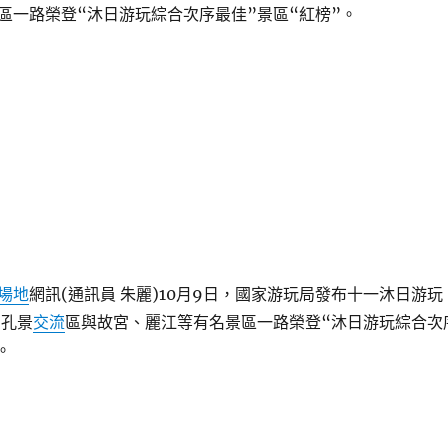
區一路榮登“沐日游玩綜合次序最佳”景區“紅榜”。
場地
網訊(通訊員 朱麗)10月9日，國家游玩局發布十一沐日游玩
三孔景
交流
區與故宮、麗江等有名景區一路榮登“沐日游玩綜合次
。