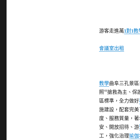
游客走進萬
1對1教
會議室出租
教學
曲阜三孔景區
照“搶救為主、保
區標準，全力做好
施建設，配套完美
度、服務質量，著
安、開放招待、游
工，強化治理
瑜伽