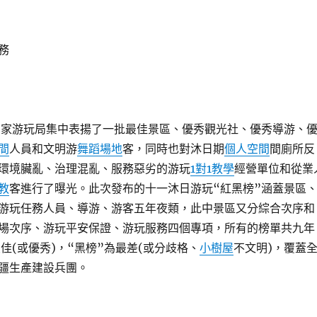
務
國家游玩局集中表揚了一批最佳景區、優秀觀光社、優秀導游、
間
人員和文明游
舞蹈場地
客，同時也對沐日期
個人空間
間廁所反
環境臟亂、治理混亂、服務惡劣的游玩
1對1教學
經營單位和從業
教
客進行了曝光。此次發布的十一沐日游玩“紅黑榜”涵蓋景區
游玩任務人員、導游、游客五年夜類，此中景區又分綜合次序和
場次序、游玩平安保證、游玩服務四個專項，所有的榜單共九年
佳(或優秀)，“黑榜”為最差(或分歧格、
小樹屋
不文明)，覆蓋
新疆生產建設兵團。