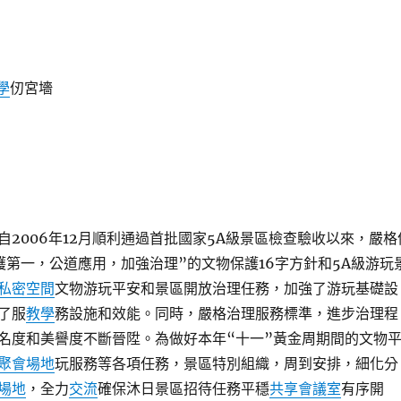
學
仞宮墻
自2006年12月順利通過首批國家5A級景區檢查驗收以來，嚴格
護第一，公道應用，加強治理”的文物保護16字方針和5A級游玩
私密空間
文物游玩平安和景區開放治理任務，加強了游玩基礎設
了服
教學
務設施和效能。同時，嚴格治理服務標準，進步治理程
名度和美譽度不斷晉陞。為做好本年“十一”黃金周期間的文物
聚會場地
玩服務等各項任務，景區特別組織，周到安排，細化分
場地
，全力
交流
確保沐日景區招待任務平穩
共享會議室
有序開