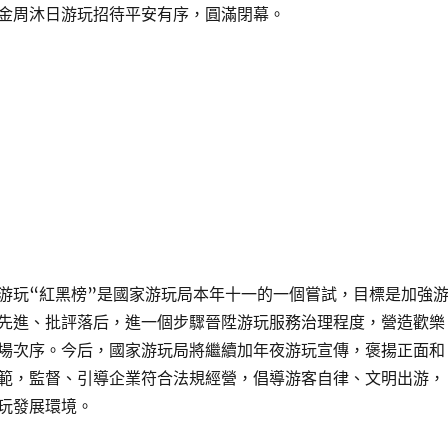
金周沐日游玩招待平安有序，圓滿閉幕。
游玩“紅黑榜”是國家游玩局本年十一的一個嘗試，目標是加強
先進、批評落后，進一個步驟晉陞游玩服務治理程度，營造歡樂
場次序。今后，國家游玩局將繼續加年夜游玩宣傳，褒揚正面和
範，監督、引導企業符合法規經營，倡導游客自律、文明出游，
玩發展環境。