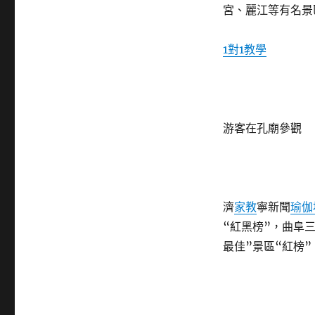
宮、麗江等有名景
1對1教學
游客在孔廟參觀
濟
家教
寧新聞
瑜伽
“紅黑榜”，曲阜
最佳”景區“紅榜”