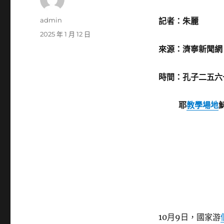
作
admin
記者：朱麗
者
發
2025 年 1 月 12 日
佈
來源：濟寧新聞網
日
期:
時間：孔子二五六
耶
教學場地
10月9日，國家游