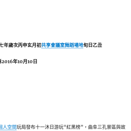
七年歲次丙申玄月初
共享會議室
舞蹈場地
旬日乙丑
穌2016年10月10日
個人空間
玩局發布十一沐日游玩“紅黑榜”，曲阜三孔景區與故