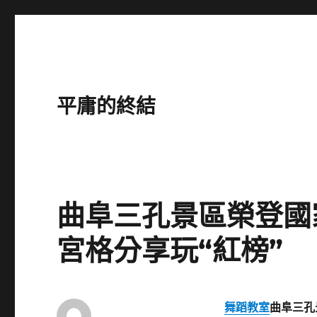
平庸的終結
曲阜三孔景區榮登國
宮格分享玩“紅榜”
舞蹈教室
曲阜三孔