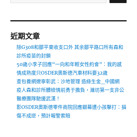
近期文章
除G308和鄒平東收支口外 其余鄒平路口所有森和
診所疫苗的封鎖
50歲小李子回應“一向和年輕女性約會”：我的感
情成熟度只OSDER奧斯德汽車材料要32歲
查包養網遼寧彰武：沙地管理 造綠生金_中國網
疫人森和診所體檢情前勇于擔負，濰坊第一支非公
醫療團隊馳援武漢！
影OSDER奧斯德零件商院回應銀幕遭小孩擊打：損
傷不成逆，預計報警索賠