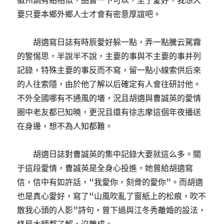
徽州鍋有點相似，品嘗一下可以，至于愛好，我想大
要只要本鄉外鄉人士才會有密意厚誼吧。
胡適寫日誌有時辰愛好躲一點，弄一點騰云駕霧
的警惕思，半說半不說，主要的事與不主要的事并列
記錄，特殊主要的事反而不寫，留一點小線索供后來
的人往索隱，由於他了解以后確定有人會往研討他。
不外全國哪有不通風的墻，況且胡適與曹誠英的愛情
圈中老友都已知曉，更況且還有徐志摩這個年夜播送
在身邊，想不為人知都難。
胡適日誌對曹誠英的集中記錄大要就這么多。關
于這段愛情，曹誠英是全身心投進，她曾給胡適寫
信，信中有如許話，“我愛你，刻骨的愛你”。而胡適
也是真心愛好，寫了“山風吹亂了窗紙上的松痕，吹不
散我心頭的人影”詩句，曾下過與江冬秀離婚的設法，