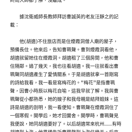
終局大師都了解，沒離成。
據沈衛威師長教師拜訪曹誠英的老友汪靜之的記
載：
他(胡適)不住旅店而是住煙霞洞僧人廟的屋子，
預備長住。他來后，告知曹珮聲。曹到煙霞洞看他，
胡適就留她住在煙霞洞。胡適租了三個房間，他和曹
住隔鄰。過了幾天，我也往看胡適。我一往就看出曹
珮聲同胡適產生了愛情關系。于是胡適就拿一首剛寫
的詩給我看，我一看是寫梅花的。“梅花”是指曹珮
聲，因曹小時辰以梅花自喻，這我早就了解。我與曹
珮聲從小都熟悉，她的嫂子和我母親是結拜姐妹。這
詩是胡適的剖明，我一看便知。曹珮聲在煙霞洞住了
一個寒假。開學后，她才回黌舍。開學時，曹珮聲見
我便說，她同胡適要好了。以后胡適常來杭州……有時