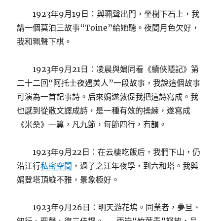
1923年9月19日：與珮聲出門，坐樹下石上，我
講一個莫泊三故事“Toine”給她聽。夜間月色欠好，
我和珮聲下棋。
1923年9月21日：凌晨與娟同看《續俠隱記》第
二十二回“阿托士夜遇美人”一段故事，我說這個故事
可演為一首記事詩。后來娟遂敦促我把這詩寫成。我
也感到從散文譯成詩，是一種有效的操練，遂寫成
《米桑》一篇，凡九節，每節四行，有韻。
1923年9月22日：在云棲吃飯后，我們下山，仍
沿江行
私密空間
，過了之江年夜學，到六和塔。我與
娟登塔頂縱不雅，景象極好。
1923年9月26日：明天游花塢。同業者，夢旦、