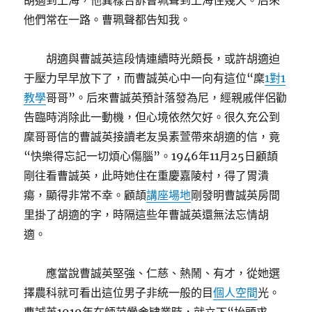
胡適到上海，他異樣告訴曹珮聲到上海住幾天。后來
他們常在一路。曹珮聲都告知我。
胡適與曹誠英這段情連續時光頗長，或許胡適迫
于壓力早早放下了，而曹誠英心中一向有這位“穈
1對1
教學
哥哥”。后來曹誠英預計落發為尼，經親戚伴侶勸
告臨時消除此一動機，但心境依然欠好。很久充公到
穈哥哥信的曹誠英接讀老友吳素萱帶來胡適的信，竟
“快樂得忘記一切煩心傷腦”。1946年11月25日顧頡
剛往看曹誠英，此時她住在重慶嘉陵村，得了胃潰
瘍，顯得非常不幸。顧頡
講座場地
剛發明曹誠英房間
里掛了胡適的字，時隔這些年曹誠英還無法忘情胡
適。
應當說曹誠英堅強、仁慈、熱鬧、有才，從她選
擇農科就可看出這位男子非統一般的目
個人空間
光。