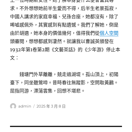
上一位時期新女性。她了解本身要什么便會當真尋
求。不外想想她前半生愛而不得，后半生老景孤寂，
中國人講求的家庭幸福、兒孫合座，她都沒有，除了
唏噓感佩外，其實感到有點遺憾。我們了解她，倒是
由於胡適，她本身的價值幾何，值得我們從
個人空間
頭審閱，想想都感到凄然。就讓我以曹誠英頒發在
1932年第1卷第2期《文藝茶話》的《少年游》停止本
文：
錢塘門外草離離，兢走過湖堤。孤山頂上，初陽
臺下，同坐聽鶯啼。昔時春往無蹤影，空問取黃鸝。
屈指同游，漂蕩雲集，回想不堪悲。
作
發
admin
2025 年 3 月 8 日
者
佈
日
期: