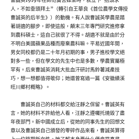
曹誠英1919年在師范黌舍肄業時，就立下“抬頭求
人，不如垂頭拜土”（轉引自王華良《首位農學女傳授
曹誠英的后半生》）的動機。有人說曹誠英學農是踏
著胡適的腳步，即使這般，顛末三年專門研究進修拿
到農科碩士，這自己就很了不得。胡適不就是由於分
不明白美國蘋果品種而廢棄農科嘛。平易近國年間，
男女同校都仍是二十年月初期的事，男子進校學文絕
對多一些，但在學文的先生中也是多數，學農實屬極
罕有。后來曹誠英消耗大批血汗研討馬鈴薯減產技
巧，想一想都值得敬仰；她還曾寫過一篇《安徽績溪
旺川鄉村概略》。
曹誠英自己的材料都交給汪靜之保留。曹誠英有
言，她的材料不許給他人看，汪靜之遵囑托燒毀了盡
年夜部門。新中國成立后，從她的同事先生的回想文
章以及曹誠英自己頒發的零碎作品來看，曹誠英算得