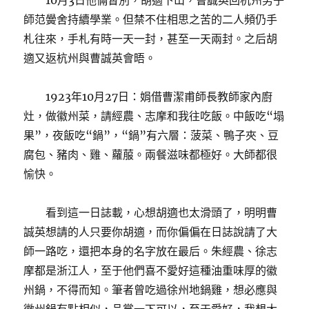
10月3日他倆暫別，胡適下山，曹誠英回杭州男子
師范黌舍持續學業。但禁不住相思之苦的二人頻仍手
札往來，手札有時一天一封，甚至一天兩封。之后胡
適又返杭州與曹誠英會晤。
1923年10月27日：娟借曹潔甫師長教師家內廚
灶，做徽州菜，請經農、志摩和我往吃飯。中飯吃“塌
果”，夜飯吃“鍋”，“鍋”有六層：菠菜、鴨子夾、豆
腐包、豬肉、雞、蘿菔。兩餐滋味都極好。大師都很
愉快。
看到這一日誌載，心想胡適也太滑頭了，明明曹
誠英想請的人只要你胡適，而你偏偏在日誌說請了大
師一路吃，還把本身的名字放在最后。朱經農、徐志
摩都是浙江人，至于他們喜不愛好這種油重味厚的徽
州鍋，不得而知。筆者曾吃過徐州地鍋雞，想必應與