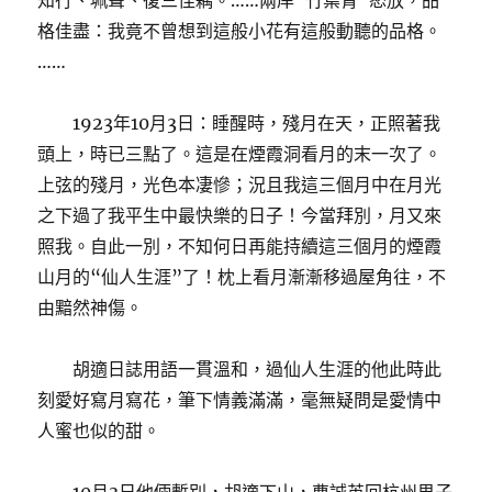
知行、珮聲、復三佳耦。……兩岸“竹葉青”怒放，品
格佳盡：我竟不曾想到這般小花有這般動聽的品格。
……
1923年10月3日：睡醒時，殘月在天，正照著我
頭上，時已三點了。這是在煙霞洞看月的末一次了。
上弦的殘月，光色本凄慘；況且我這三個月中在月光
之下過了我平生中最快樂的日子！今當拜別，月又來
照我。自此一別，不知何日再能持續這三個月的煙霞
山月的“仙人生涯”了！枕上看月漸漸移過屋角往，不
由黯然神傷。
胡適日誌用語一貫溫和，過仙人生涯的他此時此
刻愛好寫月寫花，筆下情義滿滿，毫無疑問是愛情中
人蜜也似的甜。