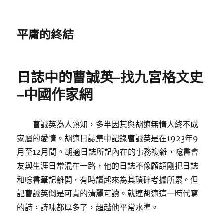
平庸的終結
日誌中的曹誠英–找九宮格文史
–中國作家網
曹誠英為人熟知，多半因其與胡適無情人終不成
家屬的愛情。胡適日誌集中記錄曹誠英是在1923年9
月至12月間。胡適日誌所記內在的事務複雜，唸書會
友與生涯日常混在一路，他的日誌不像顧頡剛把日誌
和唸書筆記離開，有時讀起來為其瑣碎考據所累。但
記曹誠英倒是可貴的清麗可讀。就連胡適這一時代寫
的詩，詩味都厚多了，超越他平常水準。