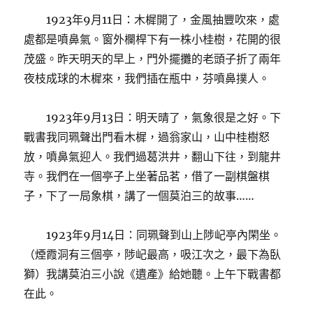
1923年9月11日：木樨開了，金風抽豐吹來，處
處都是噴鼻氣。窗外欄桿下有一株小桂樹，花開的很
茂盛。昨天明天的早上，門外擺攤的老頭子折了兩年
夜枝成球的木樨來，我們插在瓶中，芬噴鼻撲人。
1923年9月13日：明天晴了，氣象很是之好。下
戰書我同珮聲出門看木樨，過翁家山，山中桂樹怒
放，噴鼻氣迎人。我們過葛洪井，翻山下往，到龍井
寺。我們在一個亭子上坐著品茗，借了一副棋盤棋
子，下了一局象棋，講了一個莫泊三的故事……
1923年9月14日：同珮聲到山上陟屺亭內閑坐。
（煙霞洞有三個亭，陟屺最高，吸江次之，最下為臥
獅）我講莫泊三小說《遺產》給她聽。上午下戰書都
在此。