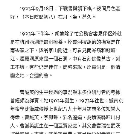
1923年9月18日：下戰書與娟下棋。夜間月色甚
好，（本日陰歷初八）在月下坐，甚久。
1923年下半年，胡適除了忙公務會客見伴侶外就
是在杭州西湖煙霞洞療養。煙霞洞按胡適的描寫是在
南岑嶺之下，與翁家山附近，可看見南岑嶺和錢塘
江。煙霞洞原來是一個石洞，中有石刻佛像甚古，刻
工不壞，有些仍是佳作。簡略來說，煙霞洞是一個清
幽之地，合適約會。
曹誠英的生平經過的事況顛末多位研討者的考據
曾經頗為詳實。她1902年誕生，1973年往世。據南京
年夜學沈衛威傳授上世紀八九十年月訪問多位知戀人
得悉，曹誠英，字珮聲，乳名麗娟，為績溪縣旺川村
人。曹誠英誕生在一個巨賈家庭，其父曹耆瑞在武漢