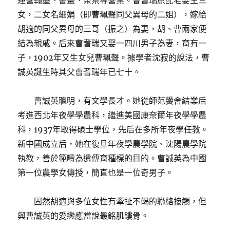
運營翰墨、書畫、茶葉等營業。曹耆瑞原配老婆生三
女，二女名細娟（即曹珮聲同父異母的二姐），嫁給
胡適的同父異母的三哥（振之）為妻，胡、曹兩家便
結為親戚。后來曹耆瑞又娶一四川男子為妻，育有一
子，1902年又生女兒曹珮聲。據學者沈寂的說法，曹
誠英誕生時其父曹耆瑞年已七十。
曹誠英聰明，有文學長才。她從師范黌舍結業后
考進西北年夜學學農科，繼進美國康奈爾年夜學學農
科，1937年取得碩士學位，先后在多所年夜學任教。
新中國成立后，她在復旦年夜學農學院、沈陽農學院
執教，善於範疇為遺傳育種標的目的。曹誠英為中國
第一位農學女傳授，簡直也是一位奇男子。
固然胡適與多位女性有牽扯不竭的聯絡接觸，但
與曹誠英的愛戀應當說最銘肌鏤骨。