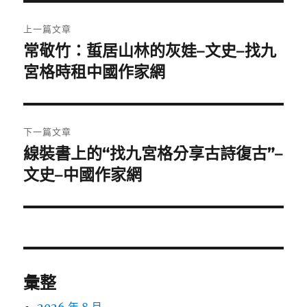
文
上一篇文章
章
常敬竹：蜇居山林的灰娃–文史–找九
上
一
宮格時租中國作家網
導
篇
覽
文
章:
下一篇文章
線裝書上的“找九宮格分享古詩復古”–
下
一
文史–中國作家網
篇
文
章:
彙整