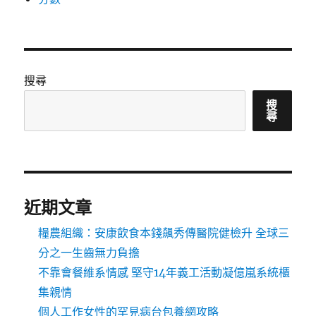
搜尋
搜
尋
近期文章
糧農組織：安康飲食本錢飆秀傳醫院健檢升 全球三
分之一生齒無力負擔
不靠會餐維系情感 堅守14年義工活動凝億嵐系統櫃
集親情
個人工作女性的罕見病台包養網攻略