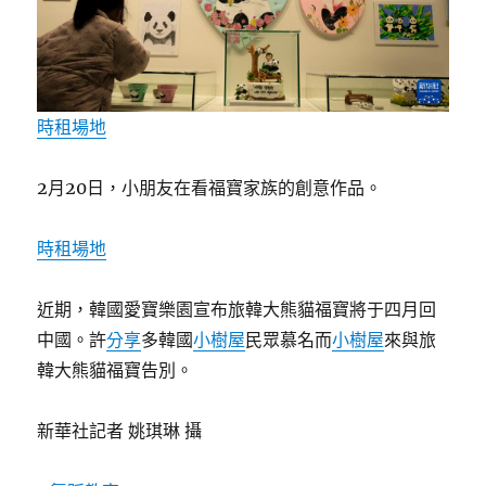
時租場地
2月20日，小朋友在看福寶家族的創意作品。
時租場地
近期，韓國愛寶樂園宣布旅韓大熊貓福寶將于四月回
中國。許
分享
多韓國
小樹屋
民眾慕名而
小樹屋
來與旅
韓大熊貓福寶告別。
新華社記者 姚琪琳 攝