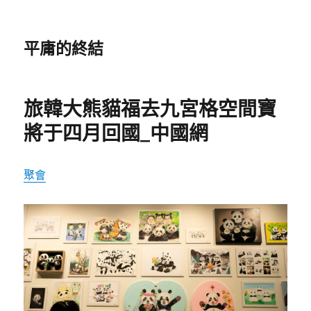
平庸的終結
旅韓大熊貓福去九宮格空間寶
將于四月回國_中國網
聚會