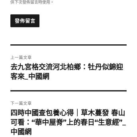
供下次發佈留言時使用。
文
上一篇文章
章
去九宮格交流河北柏鄉：牡丹似錦迎
上
一
客來_中國網
導
篇
覽
文
章:
下一篇文章
四時中國查包養心得｜草木蔓發 春山
下
一
可看：“華中屋脊”上的春日“生意經”_
篇
中國網