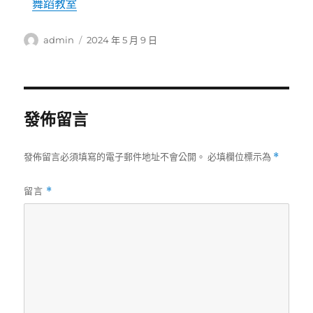
舞蹈教室
作
發
admin
2024 年 5 月 9 日
者
佈
日
期:
發佈留言
發佈留言必須填寫的電子郵件地址不會公開。
必填欄位標示為
*
留言
*